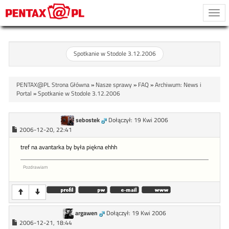
Togg
navi
Spotkanie w Stodole 3.12.2006
PENTAX@PL Strona Główna
»
Nasze sprawy
»
FAQ
»
Archiwum: News i
Portal
»
Spotkanie w Stodole 3.12.2006
sebostek
Dołączył: 19 Kwi 2006
2006-12-20, 22:41
tref na avantarka by była piękna ehhh
Pozdrawiam
argawen
Dołączył: 19 Kwi 2006
2006-12-21, 18:44