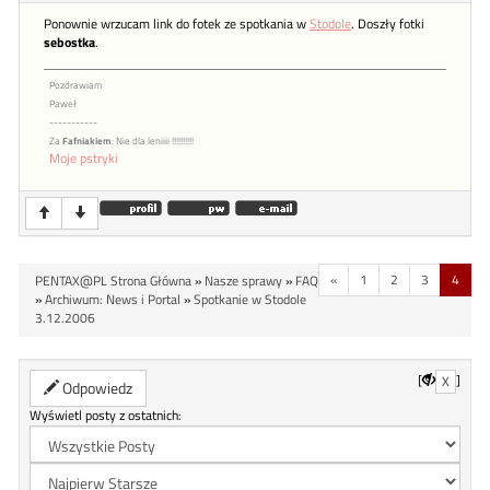
Ponownie wrzucam link do fotek ze spotkania w
Stodole
. Doszły fotki
sebostka
.
Pozdrawiam
Paweł
-----------
Za
Fafniakiem
: Nie dla leniiii !!!!!!!!!!
Moje pstryki
«
1
2
3
4
PENTAX@PL Strona Główna
»
Nasze sprawy
»
FAQ
»
Archiwum: News i Portal
»
Spotkanie w Stodole
3.12.2006
[
]
X
Odpowiedz
Wyświetl posty z ostatnich: