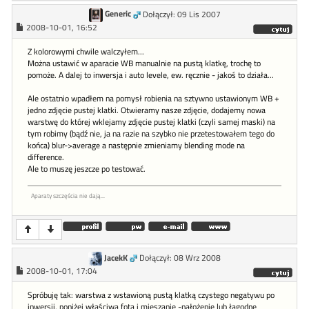
Generic
Dołączył: 09 Lis 2007
2008-10-01, 16:52
Z kolorowymi chwile walczyłem...
Można ustawić w aparacie WB manualnie na pustą klatkę, trochę to
pomoże. A dalej to inwersja i auto levele, ew. ręcznie - jakoś to działa...
Ale ostatnio wpadłem na pomysł robienia na sztywno ustawionym WB +
jedno zdjęcie pustej klatki. Otwieramy nasze zdjęcie, dodajemy nowa
warstwę do której wklejamy zdjęcie pustej klatki (czyli samej maski) na
tym robimy (bądź nie, ja na razie na szybko nie przetestowałem tego do
końca) blur->average a następnie zmieniamy blending mode na
difference.
Ale to muszę jeszcze po testować.
Aparaty szczęścia nie dają...
JacekK
Dołączył: 08 Wrz 2008
2008-10-01, 17:04
Spróbuję tak: warstwa z wstawioną pustą klatką czystego negatywu po
inwersji, poniżej właściwa fota i mieszanie -nałożenie lub łagodne