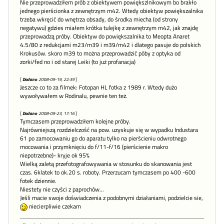
Nie przeprowadziłem prób z obiektywem powiększlnikowym bo brakło
jednego pierścionka z zewnętrzym m42. Wtedy obiektyw powiększalnika
trzeba wkręcić do wnętrza obsady, do środka miecha (od strony
negatywu) gdzies miałem krótka tulejkę z zewnętrzym m42, jak znajdę
przeprowadzą próby. Obiektyw do powiększalnika to Meopta Anaret
4.5/80 z redukcjami m23/m39 i m39/m42 i dlatego pasuje do polskich
Krokusów. skoro m39 to można przeprowadzić póby z optyka od
zorki/fed no i od starej Leiki (to już profanacja)
[
Dodano
: 2008-09-19, 22:39
]
Jeszcze co to za filmek: Fotopan HL fotka z 1989 r. Wtedy dużo
wywoływałem w Rodinalu, pewnie ten też.
[
Dodano
: 2008-09-23, 17:16
]
Tymczasem przeprowadziłem kolejne próby.
Najrówniejszą rozdzielczość na pow. uzyskuje się w wypadku Industara
61 po zamocowaniu go do aparatu tylko na pierścieniu odwrotnego
mocowania i przymknięciu do f/11-f/16 (pierścienie makro
niepotrzebne)- kryje ok 95%
Wielką zaletą przefotografowywania w stosunku do skanowania jest
czas. 6klatek to ok.20 s. roboty. Przerzucam tymczasem po 400 -600
fotek dziennie.
Niestety nie czyści z paprochów...
Jeśli macie swoje doświadczenia z podobnymi działaniami, podzielcie sie,
niecierpliwie czekam