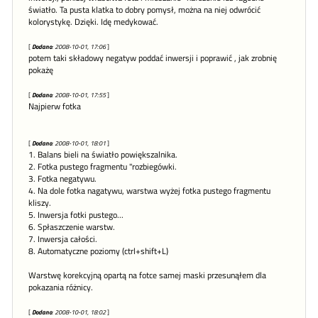
światło. Ta pusta klatka to dobry pomysł, można na niej odwrócić
kolorystykę. Dzięki. Idę medykować.
[
Dodano
: 2008-10-01, 17:06
]
potem taki składowy negatyw poddać inwersji i poprawić , jak zrobnię
pokażę
[
Dodano
: 2008-10-01, 17:55
]
Najpierw fotka
[
Dodano
: 2008-10-01, 18:01
]
1. Balans bieli na światło powiększalnika.
2. Fotka pustego fragmentu "rozbiegówki.
3. Fotka negatywu.
4. Na dole fotka nagatywu, warstwa wyżej fotka pustego fragmentu
kliszy.
5. Inwersja fotki pustego...
6. Spłaszczenie warstw.
7. Inwersja całości.
8. Automatyczne poziomy (ctrl+shift+L)
Warstwę korekcyjną opartą na fotce samej maski przesunąłem dla
pokazania różnicy.
[
Dodano
: 2008-10-01, 18:02
]