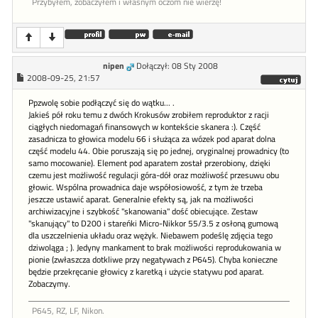
Przybyłem, zobaczyłem i własnym oczom nie wierzę!
nipen
Dołączył: 08 Sty 2008
2008-09-25, 21:57
Ppzwolę sobie podłączyć się do wątku... .
Jakieś pół roku temu z dwóch Krokusów zrobiłem reproduktor z racji
ciągłych niedomagań finansowych w kontekście skanera :). Część
zasadnicza to głowica modelu 66 i służąca za wózek pod aparat dolna
część modelu 44. Obie poruszają się po jednej, oryginalnej prowadnicy (to
samo mocowanie). Element pod aparatem został przerobiony, dzięki
czemu jest możliwość regulacji góra-dół oraz możliwość przesuwu obu
głowic. Wspólna prowadnica daje współosiowość, z tym że trzeba
jeszcze ustawić aparat. Generalnie efekty są, jak na możliwości
archiwizacyjne i szybkość "skanowania" dość obiecujące. Zestaw
"skanujący" to D200 i stareńki Micro-Nikkor 55/3.5 z osłoną gumową
dla uszczelnienia układu oraz wężyk. Niebawem podeślę zdjęcia tego
dziwoląga ; ). Jedyny mankament to brak możliwości reprodukowania w
pionie (zwłaszcza dotkliwe przy negatywach z P645). Chyba konieczne
będzie przekręcanie głowicy z karetką i użycie statywu pod aparat.
Zobaczymy.
P645, RZ, LF, Nikon.