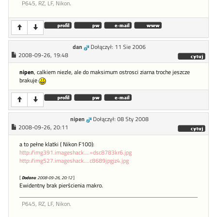
P645, RZ, LF, Nikon.
dan
Dołączył: 11 Sie 2006
2008-09-26, 19:48
nipen
, calkiem niezle, ale do maksimum ostrosci ziarna troche jeszcze
brakuje
nipen
Dołączył: 08 Sty 2008
2008-09-26, 20:11
a to pełne klatki ( Nikon F100):
http://img391.imageshack....=dsc8783kr6.jpg
http://img527.imageshack....c8689jpgjz4.jpg
[
Dodano
: 2008-09-26, 20:12
]
Ewidentny brak pierścienia makro.
P645, RZ, LF, Nikon.