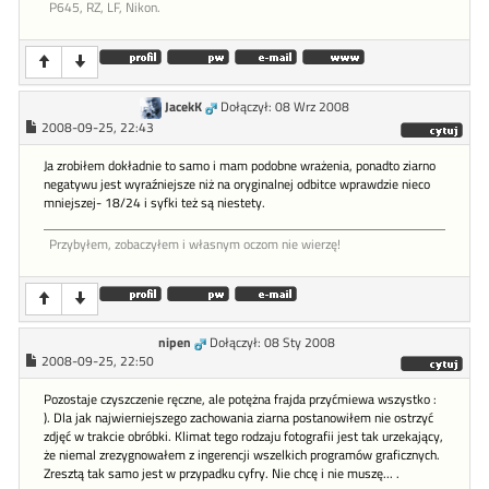
P645, RZ, LF, Nikon.
JacekK
Dołączył: 08 Wrz 2008
2008-09-25, 22:43
Ja zrobiłem dokładnie to samo i mam podobne wrażenia, ponadto ziarno
negatywu jest wyraźniejsze niż na oryginalnej odbitce wprawdzie nieco
mniejszej- 18/24 i syfki też są niestety.
Przybyłem, zobaczyłem i własnym oczom nie wierzę!
nipen
Dołączył: 08 Sty 2008
2008-09-25, 22:50
Pozostaje czyszczenie ręczne, ale potężna frajda przyćmiewa wszystko :
). Dla jak najwierniejszego zachowania ziarna postanowiłem nie ostrzyć
zdjęć w trakcie obróbki. Klimat tego rodzaju fotografii jest tak urzekający,
że niemal zrezygnowałem z ingerencji wszelkich programów graficznych.
Zresztą tak samo jest w przypadku cyfry. Nie chcę i nie muszę... .