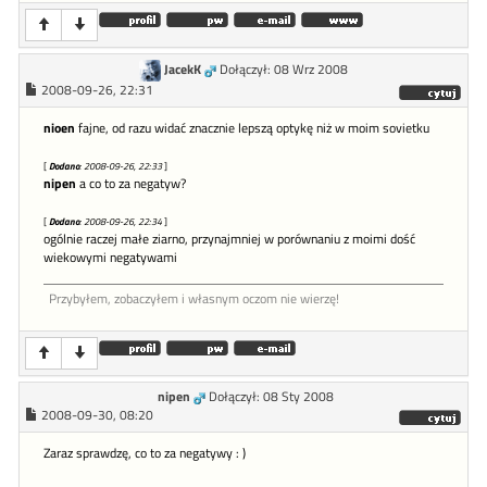
JacekK
Dołączył: 08 Wrz 2008
2008-09-26, 22:31
nioen
fajne, od razu widać znacznie lepszą optykę niż w moim sovietku
[
Dodano
: 2008-09-26, 22:33
]
nipen
a co to za negatyw?
[
Dodano
: 2008-09-26, 22:34
]
ogólnie raczej małe ziarno, przynajmniej w porównaniu z moimi dość
wiekowymi negatywami
Przybyłem, zobaczyłem i własnym oczom nie wierzę!
nipen
Dołączył: 08 Sty 2008
2008-09-30, 08:20
Zaraz sprawdzę, co to za negatywy : )