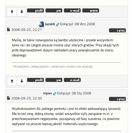
JacekK
Dołączył: 08 Wrz 2008
2008-09-25, 22:21
Myślę, że takie rozwiązania są bardzo użyteczne i przede wszystkim
tanie no i do czegoś jeszcze można użyć starych gratów. Przy okazji tych
prób doprowadziłem dużym nakładem pracy powiększalnik do stanu
idealnego.
Przybyłem, zobaczyłem i własnym oczom nie wierzę!
nipen
Dołączył: 08 Sty 2008
2008-09-25, 22:30
Wydrukowałem A4 jednego portretu i jest to efekt zadowalający (prawie).
Ma to też inną, dobrą stronę; widać wszystkie syfy związane m.in. z
przechowywaniem negatywów, począwszy od fazy suszenia, co powinno
wpływać na jeszcze lepszą jakość materiału wyjściowego.