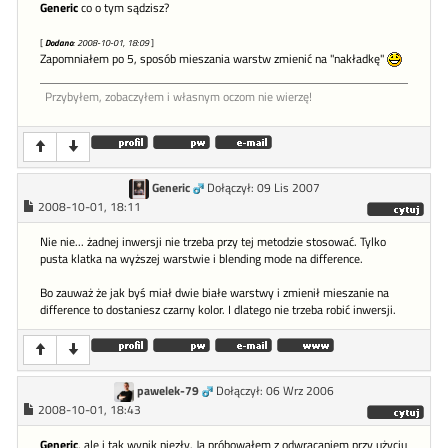
Generic
co o tym sądzisz?
[
Dodano
: 2008-10-01, 18:09
]
Zapomniałem po 5, sposób mieszania warstw zmienić na "nakładkę"
Przybyłem, zobaczyłem i własnym oczom nie wierzę!
Generic
Dołączył: 09 Lis 2007
2008-10-01, 18:11
Nie nie... żadnej inwersji nie trzeba przy tej metodzie stosować. Tylko
pusta klatka na wyższej warstwie i blending mode na difference.
Bo zauważ że jak byś miał dwie białe warstwy i zmienił mieszanie na
difference to dostaniesz czarny kolor. I dlatego nie trzeba robić inwersji.
pawelek-79
Dołączył: 06 Wrz 2006
2008-10-01, 18:43
Generic
, ale i tak wynik niezły. Ja próbowałem z odwracaniem przy użyciu