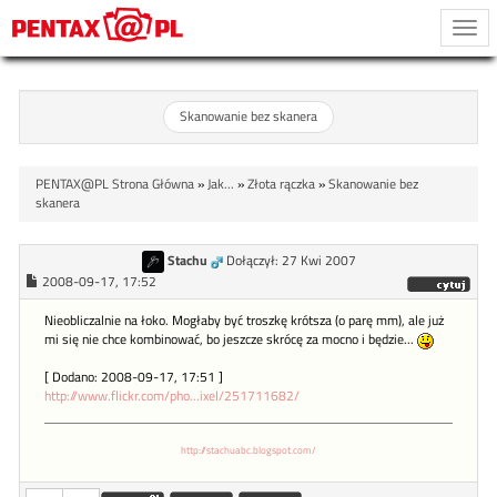
Togg
navi
Skanowanie bez skanera
PENTAX@PL Strona Główna
»
Jak...
»
Złota rączka
»
Skanowanie bez
skanera
Stachu
Dołączył: 27 Kwi 2007
2008-09-17, 17:52
Nieobliczalnie na łoko. Mogłaby być troszkę krótsza (o parę mm), ale już
mi się nie chce kombinować, bo jeszcze skrócę za mocno i będzie...
[ Dodano: 2008-09-17, 17:51 ]
http://www.flickr.com/pho...ixel/251711682/
http://stachuabc.blogspot.com/