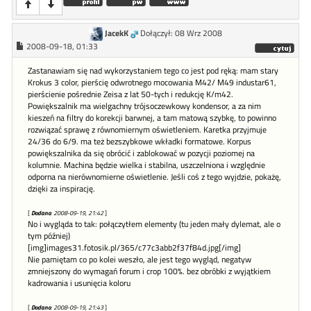
JacekK
Dołączył: 08 Wrz 2008
2008-09-18, 01:33
Zastanawiam się nad wykorzystaniem tego co jest pod ręką: mam stary
Krokus 3 color, pierścię odwrotnego mocowania M42/ M49 industar61,
pierścienie pośrednie Zeisa z lat 50-tych i redukcję K/m42.
Powiększalnik ma wielgachny trójsoczewkowy kondensor, a za nim
kieszeń na filtry do korekcji barwnej, a tam matową szybkę, to powinno
rozwiązać sprawę z równomiernym oświetleniem. Karetka przyjmuje
24/36 do 6/9. ma też bezszybkowe wkładki formatowe. Korpus
powiększalnika da się obrócić i zablokować w pozycji poziomej na
kolumnie. Machina będzie wielka i stabilna, uszczelniona i względnie
odporna na nierównomierne oświetlenie. Jeśli coś z tego wyjdzie, pokażę,
dzięki za inspirację.
[
Dodano
: 2008-09-19, 21:42
]
No i wygląda to tak: połączytłem elementy (tu jeden mały dylemat, ale o
tym później)
[img]images31.fotosik.pl/365/c77c3abb2f37f84d.jpg[/img]
Nie pamiętam co po kolei weszło, ale jest tego wygląd, negatyw
zmniejszony do wymagań forum i crop 100%. bez obróbki z wyjątkiem
kadrowania i usunięcia koloru
[
Dodano
: 2008-09-19, 21:43
]