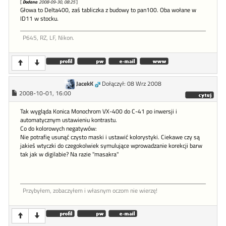
[
Dodano
: 2008-09-30, 08:25
]
Głowa to Delta400, zaś tabliczka z budowy to pan100. Oba wołane w
ID11 w stocku.
P645, RZ, LF, Nikon.
JacekK
Dołączył: 08 Wrz 2008
2008-10-01, 16:00
Tak wygląda Konica Monochrom VX-400 do C-41 po inwersji i
automatycznym ustawieniu kontrastu.
Co do kolorowych negatywów:
Nie potrafię usunąć czysto maski i ustawić kolorystyki. Ciekawe czy są
jakieś wtyczki do czegokolwiek symulujące wprowadzanie korekcji barw
tak jak w digilabie? Na razie "masakra"
Przybyłem, zobaczyłem i własnym oczom nie wierzę!