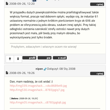
2008-09-26, 12:20
W przypadku dużych powiększalników można przefotografowywać także
większy format, pracuje nad doborem optyki, wydaje się, że industar 61
ustawiony normalnie z jednym krótkim pierścieniem kryje ok 6X6 ale
problem ze sferycznoscią pola obrazu, szukam innej optyki. Przy takiej
odległości ostrzenia szerokość strefy ostrości nawet przy dużych
przesłonach jest mała, pół biedy przy małym obrazku, bo
wykorzystywany jest tylko środek.
Przybyłem, zobaczyłem i własnym oczom nie wierzę!
nipen
Dołączył: 08 Sty 2008
2008-09-26, 19:26
Dan, mam nadzieję, że coś widać :)
http://img339.imageshack....=dsc8689et9.jpg
http://img530.imageshack....8783jpgiq7.jpg.
[
Dodano
: 2008-09-26, 19:29
]
http://img405.imageshack....c8783jpgtq6.jpg