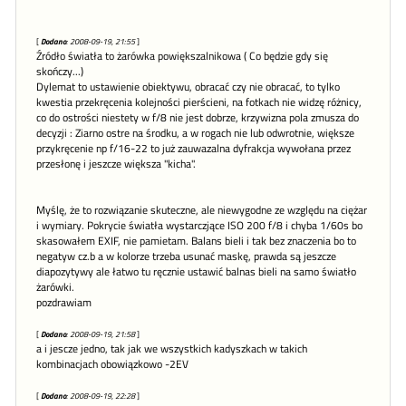
[
Dodano
: 2008-09-19, 21:55
]
Źródło światła to żarówka powiększalnikowa ( Co będzie gdy się
skończy...)
Dylemat to ustawienie obiektywu, obracać czy nie obracać, to tylko
kwestia przekręcenia kolejności pierścieni, na fotkach nie widzę różnicy,
co do ostrości niestety w f/8 nie jest dobrze, krzywizna pola zmusza do
decyzji : Ziarno ostre na środku, a w rogach nie lub odwrotnie, większe
przykręcenie np f/16-22 to już zauwazalna dyfrakcja wywołana przez
przesłonę i jeszcze większa "kicha".
Myślę, że to rozwiązanie skuteczne, ale niewygodne ze względu na ciężar
i wymiary. Pokrycie światła wystarczjące ISO 200 f/8 i chyba 1/60s bo
skasowałem EXIF, nie pamietam. Balans bieli i tak bez znaczenia bo to
negatyw cz.b a w kolorze trzeba usunać maskę, prawda są jeszcze
diapozytywy ale łatwo tu ręcznie ustawić balnas bieli na samo światło
żarówki.
pozdrawiam
[
Dodano
: 2008-09-19, 21:58
]
a i jescze jedno, tak jak we wszystkich kadyszkach w takich
kombinacjach obowiązkowo -2EV
[
Dodano
: 2008-09-19, 22:28
]