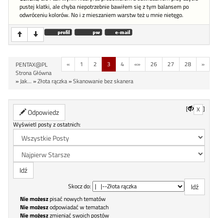
pustej klatki, ale chyba niepotrzebnie bawiłem się z tym balansem po
odwróceniu kolorów. No i z mieszaniem warstw też u mnie nietęgo.
«
1
2
3
4
«»
26
27
28
»
PENTAX@PL
Strona Główna
»
Jak...
»
Złota rączka
»
Skanowanie bez skanera
[
]
X
Odpowiedz
Wyświetl posty z ostatnich:
Skocz do:
Nie możesz
pisać nowych tematów
Nie możesz
odpowiadać w tematach
Nie możesz
zmieniać swoich postów