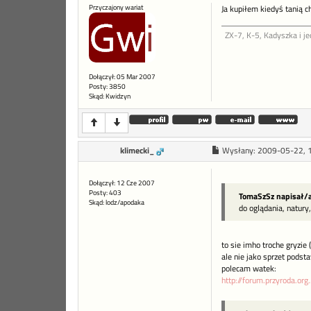
Przyczajony wariat
Ja kupiłem kiedyś tanią c
ZX-7, K-5, Kadyszka i je
Dołączył: 05 Mar 2007
Posty: 3850
Skąd: Kwidzyn
klimecki_
Wysłany:
2009-05-22, 
Dołączył: 12 Cze 2007
Posty: 403
TomaSzSz napisał/a
Skąd: lodz/apodaka
do oglądania, natury
to sie imho troche gryzie
ale nie jako sprzet pods
polecam watek:
http://forum.przyroda.o