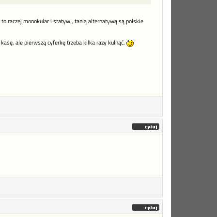
ów to raczej monokular i statyw , tanią alternatywą są polskie
asę, ale pierwszą cyferkę trzeba kilka razy kulnąć.