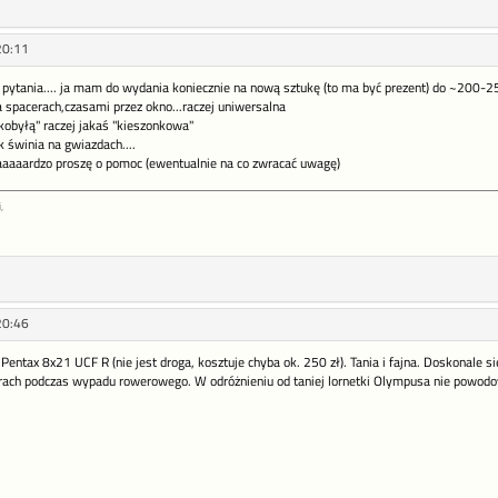
20:11
o pytania.... ja mam do wydania koniecznie na nową sztukę (to ma być prezent) do ~200-2
 spacerach,czasami przez okno...raczej uniwersalna
kobyłą" raczej jakaś "kieszonkowa"
k świnia na gwiazdach....
aaaaardzo proszę o pomoc (ewentualnie na co zwracać uwagę)
,
20:46
entax 8x21 UCF R (nie jest droga, kosztuje chyba ok. 250 zł). Tania i fajna. Doskonale s
rach podczas wypadu rowerowego. W odróżnieniu od taniej lornetki Olympusa nie powod