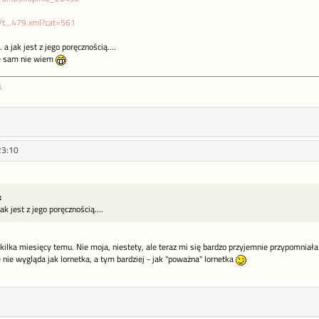
l/t...479.xml?cat=561
. a jak jest z jego poręcznością....
le sam nie wiem
,
23:10
:
jak jest z jego poręcznością....
kilka miesięcy temu. Nie moja, niestety, ale teraz mi się bardzo przyjemnie przypomniała.
 nie wygląda jak lornetka, a tym bardziej - jak "poważna" lornetka