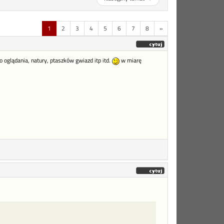
1
2
3
4
5
6
7
8
»
 oglądania, natury, ptaszków gwiazd itp itd.
w miarę