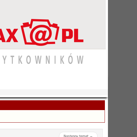
Następny temat
→