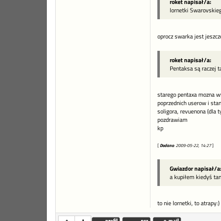
roket napisał/a:
lornetki Swarovskieg
oprocz swarka jest jeszcz
roket napisał/a:
Pentaksa są raczej t
starego pentaxa mozna wyl
poprzednich userow i stan
soligora, revuenona (dla t
pozdrawiam
kp
[
Dodano
: 2009-05-22, 14:27
]
Gwiazdor napisał/a
a kupiłem kiedyś tan
to nie lornetki, to atrapy:)