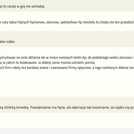
o to raczej w grę nie wchodzą
e caly tabun fajnych fujinonow, zeissow, optolythow itp niestety to chyba nie ten przedzia
akie sobie.
icytowac za cene zblizona do w miare swiezych tento itp, do podobnego wieku zeissow i 
u w jakim to lezakowalo. w dobrej cenie mozna ustrzelic porsta,
ych firm robily tez bardziej znane i szanowane firmy optyczne, a logo niektorym dobrze sie
:
ią chińską lornetkę. Powiększenie ma fajne, ale aberracje tak koszmarne, że ciężko się pr