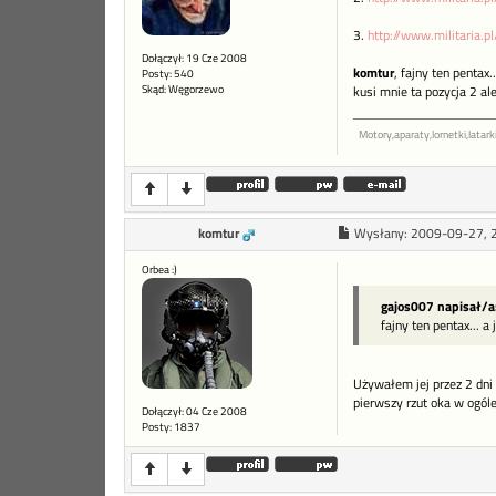
3.
http://www.militaria.p
Dołączył: 19 Cze 2008
komtur
, fajny ten pentax..
Posty: 540
Skąd: Węgorzewo
kusi mnie ta pozycja 2 a
Motory,aparaty,lornetki,latarki
komtur
Wysłany:
2009-09-27, 
Orbea :)
gajos007 napisał/a
fajny ten pentax... a 
Używałem jej przez 2 dni 
pierwszy rzut oka w ogóle
Dołączył: 04 Cze 2008
Posty: 1837