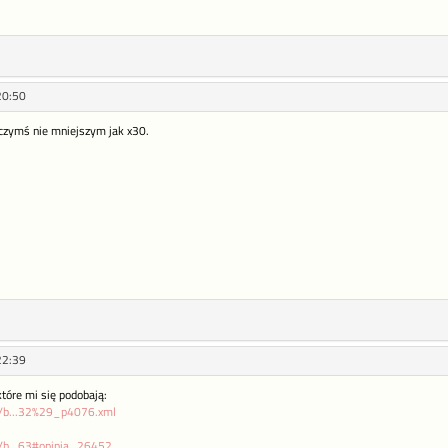
20:50
 czymś nie mniejszym jak x30.
22:39
które mi się podobają:
pl/b...32%29_p4076.xml
pl/b...63#opinia_26452