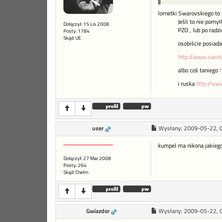
lornetki Swarovskiego to 
Jeśli to nie pomył
Dołączył: 15 Lis 2008
PZO , lub po radzie
Posty: 1784
Skąd: UE
osobiście posiada
http://www.swist
albo coś taniego
h
i ruska
http://ww
user
Wysłany:
2009-05-22, 
kumpel ma nikona jakiegos
Dołączył: 27 Mar 2008
Posty: 264
Skąd: Chełm
Gwiazdor
Wysłany:
2009-05-22, 