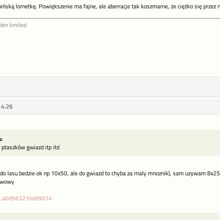
hińską lornetkę. Powiększenie ma fajne, ale aberracje tak koszmarne, że ciężko się przez
den limited
14:26
:
, ptaszków gwiazd itp itd
 (do lasu bedzie ok np 10x50, ale do gwiazd to chyba za maly mnoznik), sam uzywam 8x25 a
tawowy
rg...a0d56321ba99014