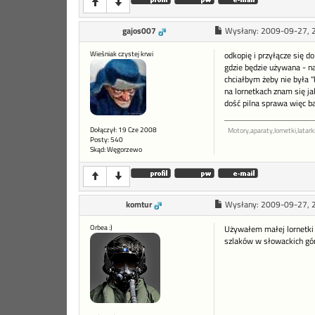
gajos007
Wysłany:
2009-09-27, 
Wieśniak czystej krwi
odkopię i przyłącze się d
gdzie będzie używana - na
chciałbym żeby nie była "
na lornetkach znam się ja
dość pilna sprawa więc b
Dołączył: 19 Cze 2008
Motory,aparaty,lornetki,latarki
Posty: 540
Skąd: Węgorzewo
komtur
Wysłany:
2009-09-27, 
Orbea :)
Używałem małej lornetki P
szlaków w słowackich gó