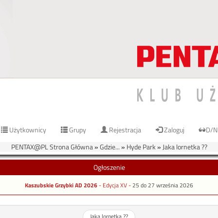
Użytkownicy
Grupy
Rejestracja
Zaloguj
D/N
PENTAX@PL Strona Główna
»
Gdzie...
»
Hyde Park
»
Jaka lornetka ??
Ogłoszenie
Kaszubskie Grzybki AD 2026
- Edycja XV -
25 do 27 września 2026
Jaka lornetka ??