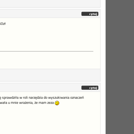
50zł
ię sprawdziła w roli narzędzia do wyszukiwania oznaczeń
owała u mnie wrażenia, że mam zeza