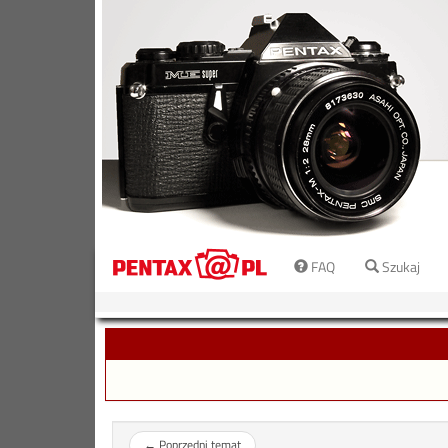
FAQ
Szukaj
←
Poprzedni temat