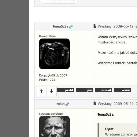
TomaSzSz
Wysłany:
2009-05-19, 
Powrót Króla.
Witam Wszystkich, szukam 
możliwości afkors..
Może ktoś ma jakieś doś
Wiadomo Lornetki pentak$
Dołączył: 05 Lip 2007
Posty: 1722
roket
Wysłany:
2009-05-21, 
stracone pokolenie
TomaSzSz
,
Cytat
Wiadomo Lornetki pe