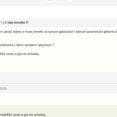
21:48
Jaka lornetka ??
jakiejś dobrej w miarę lornetki od sporych gabarytach i dobrych parametrach głównie do
wiadczenia z takim sprzętem optycznym ?
$a raczej w grę nie wchodzą..
20:25
ntak$$a raczej w grę nie wchodzą..