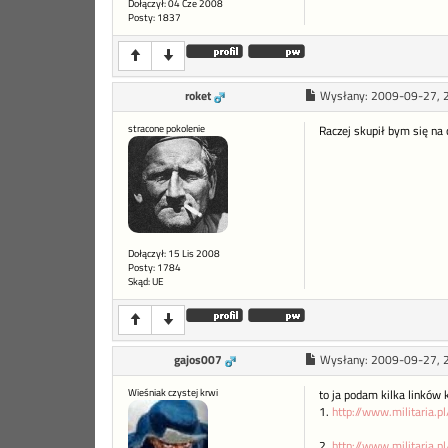
Dołączył: 04 Cze 2008
Posty: 1837
roket
Wysłany:
2009-09-27, 
stracone pokolenie
Raczej skupił bym się na
Dołączył: 15 Lis 2008
Posty: 1784
Skąd: UE
gajos007
Wysłany:
2009-09-27, 
Wieśniak czystej krwi
to ja podam kilka linków 
1.
http://www.militaria.
2.
http://www.militaria.