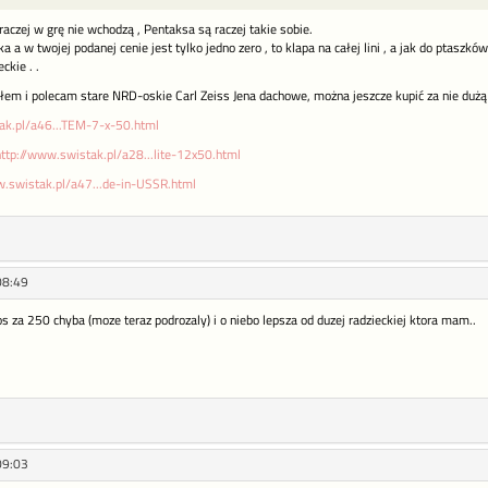
raczej w grę nie wchodzą , Pentaksa są raczej takie sobie.
ka a w twojej podanej cenie jest tylko jedno zero , to klapa na całej lini , a jak do ptaszk
ckie . .
łem i polecam stare NRD-oskie Carl Zeiss Jena dachowe, można jeszcze kupić za nie dużą k
ak.pl/a46...TEM-7-x-50.html
ttp://www.swistak.pl/a28...lite-12x50.html
w.swistak.pl/a47...de-in-USSR.html
08:49
 za 250 chyba (moze teraz podrozaly) i o niebo lepsza od duzej radzieckiej ktora mam..
09:03