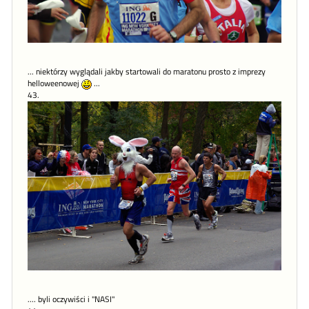
... niektórzy wyglądali jakby startowali do maratonu prosto z imprezy
helloweenowej
...
43.
.... byli oczywiści i "NASI"