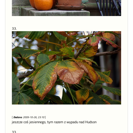
33.
[
Dodano
: 2009-10-26, 23:10
]
jeszcze coś jesiennego, tym razem z wypadu nad Hudson
33.