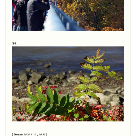
35.
[
Dodano
: 2009-11-01, 19:36
]