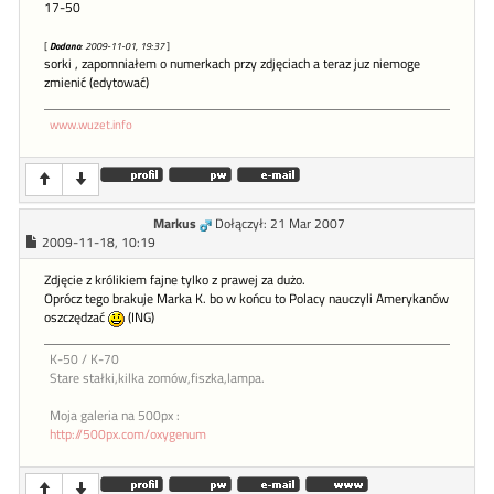
17-50
[
Dodano
: 2009-11-01, 19:37
]
sorki , zapomniałem o numerkach przy zdjęciach a teraz juz niemoge
zmienić (edytować)
www.wuzet.info
Markus
Dołączył: 21 Mar 2007
2009-11-18, 10:19
Zdjęcie z królikiem fajne tylko z prawej za dużo.
Oprócz tego brakuje Marka K. bo w końcu to Polacy nauczyli Amerykanów
oszczędzać
(ING)
K-50 / K-70
Stare stałki,kilka zomów,fiszka,lampa.
Moja galeria na 500px :
http://500px.com/oxygenum