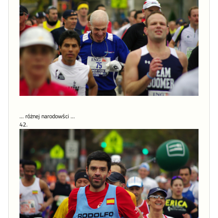
... różnej narodowści ...
42.