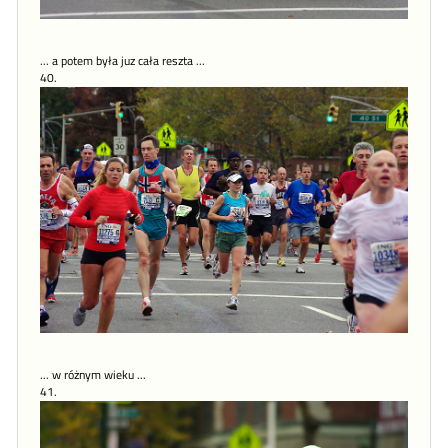
... a potem była juz cała reszta ...
40.
... w różnym wieku ...
41.