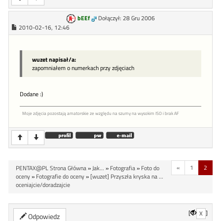
bEEf
Dołączył: 28 Gru 2006
2010-02-16, 12:46
wuzet napisał/a:
zapomniałem o numerkach przy zdjęciach
Dodane :)
Moje zdjęcia pozostają amatorskie ze względu na szumy na wysokim ISO i brak AF
«
1
2
PENTAX@PL Strona Główna
»
Jak...
»
Fotografia
»
Foto do
oceny
»
Fotografie do oceny
»
[wuzet] Przyszła kryska na ...
oceniajcie/doradzajcie
[
]
X
Odpowiedz