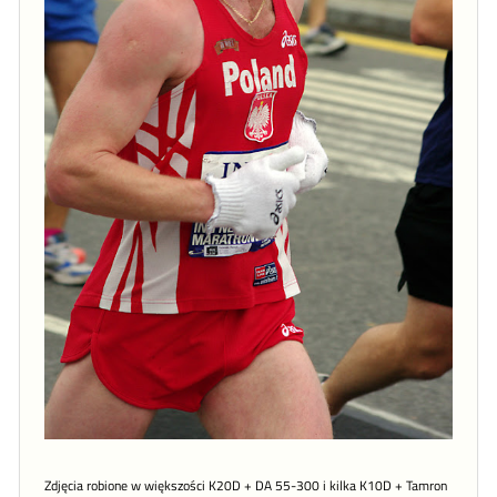
Zdjęcia robione w większości K20D + DA 55-300 i kilka K10D + Tamron