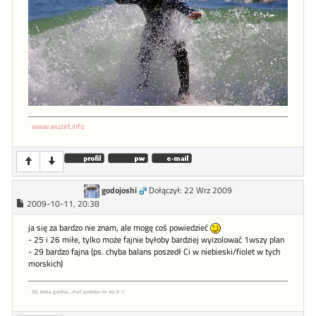
www.wuzet.info
godojoshi
Dołączył: 22 Wrz 2009
2009-10-11, 20:38
ja się za bardzo nie znam, ale mogę coś powiedzieć
- 25 i 26 miłe, tylko może fajnie byłoby bardziej wyizolować 1wszy plan
- 29 bardzo fajna (ps. chyba balans poszedł Ci w niebieski/fiolet w tych
morskich)
5d, torba gratów...choć podoba mi się K-1