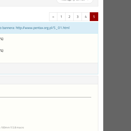
«
1
2
3
4
5
do bannera: http://www.pentax.org.pl/S_01.html
%)
%)
FA 100mm f/2.8 macro