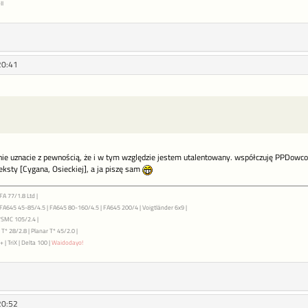
II
20:41
 nie uznacie z pewnością, że i w tym względzie jestem utalentowany. współczuję PPDowcom
teksty [Cygana, Osieckiej], a ja piszę sam
FA 77/1.8 Ltd |
| FA645 45-85/4.5 | FA645 80-160/4.5 | FA645 200/4 | Voigtländer 6x9 |
7SMC 105/2.4 |
T* 28/2.8 | Planar T* 45/2.0 |
 | TriX | Delta 100 |
Waidodayo!
20:52