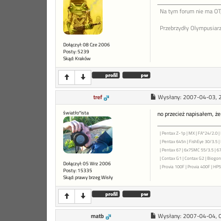
Na tym forum nie ma OT,
Przebrzydły Olympusiarz
Dołączył: 08 Cze 2006
Posty: 5239
Skąd: Kraków
tref
Wysłany:
2007-04-03, 
światło*ista
no przecież napisałem, że
| Pentax Z-1p | MX | FA*24/2.0 | 
| Pentax 645n | FishEye 30/3.5 
| Pentax 67 | 6x7SMC 55/3.5 | 6
| Contax G1 | Contax G2 | Biogon 
Dołączył: 05 Wrz 2006
| Provia 100F | Provia 400F | HP5+
Posty: 15335
Skąd: prawy brzeg Wisły
matb
Wysłany:
2007-04-04, 