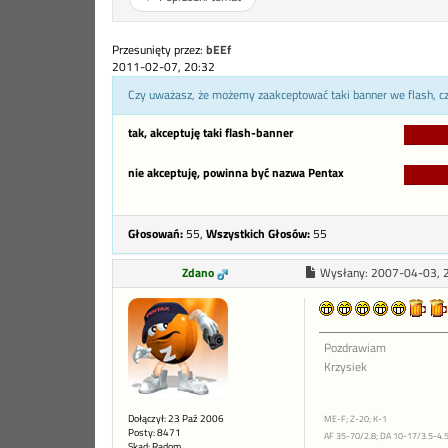
Przesunięty przez:
bEEf
2011-02-07, 20:32
Czy uważasz, że możemy zaakceptować taki banner we flash, czy
tak, akceptuję taki flash-banner
nie akceptuję, powinna być nazwa Pentax
Głosowań:
55,
Wszystkich Głosów:
55
Zdano
Wysłany:
2007-04-03, 
Pozdrawiam
Krzysiek
Dołączył: 23 Paź 2006
ME-F; Z-20; K-1
Posty: 8471
AF 35-70/2.8; DA 10-17/3.5-4.5
Skąd: Radom