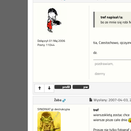
tref napisał/a:
bo ze mnie się robi 
Dołączył: 01 Maj 2006
tia, Czestochowo, ojczyz
Posty: 11044
dz.
pozdrawiam,
dzerrry
Żaba
Wysłany:
2007-04-03, 
SYNDYKAT gr. destrukcyjna
tref
wierszokletą zostac chce
wiersze pisze całe dnie
Proszę nie tylko fotograf 