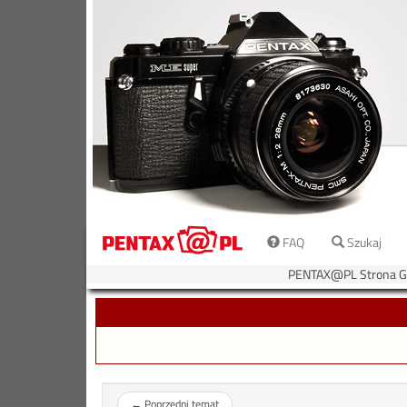
FAQ
Szukaj
PENTAX@PL Strona 
←
Poprzedni temat