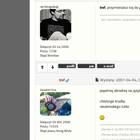
nie fotografuję
tref
, przymierzasz się do
6x7 z kominkiem, pryzmatem or
Dołączył: 02 Lis 2006
Posty: 7238
Skąd: Wrocław
tref
Wysłany:
2007-04-04, 
światło*ista
popełnię zbrodnię na języ
chistoryja krudka,
nieziemskiego lutka
Dołączył: 05 Wrz 2006
Posty: 15335
| Pentax Z-1p | MX | FA*24/2.0 | 
Skąd: prawy brzeg Wisły
| Pentax 645n | FishEye 30/3.5 
| Pentax 67 | 6x7SMC 55/3.5 | 6