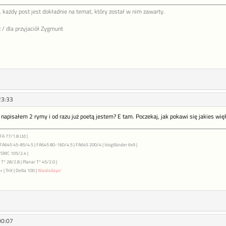
 każdy post jest dokładnie na temat, który został w nim zawarty.
 / dla przyjaciół Zygmunt
23:33
 napisałem 2 rymy i od razu już poetą jestem? E tam. Poczekaj, jak pokawi się jakies wię
FA 77/1.8 Ltd |
| FA645 45-85/4.5 | FA645 80-160/4.5 | FA645 200/4 | Voigtländer 6x9 |
7SMC 105/2.4 |
T* 28/2.8 | Planar T* 45/2.0 |
 | TriX | Delta 100 |
Waidodayo!
00:07