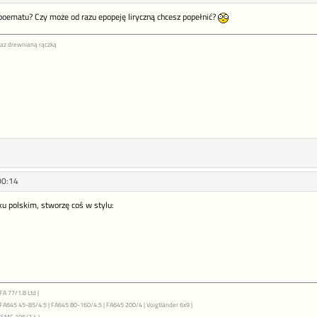
 poematu? Czy może od razu epopeję liryczną chcesz popełnić?
az drewnianą rączką
00:14
ku polskim, stworzę coś w stylu:
FA 77/1.8 Ltd |
| FA645 45-85/4.5 | FA645 80-160/4.5 | FA645 200/4 | Voigtländer 6x9 |
7SMC 105/2.4 |