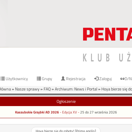
Użytkownicy
Grupy
Rejestracja
Zaloguj
D/N
Główna
»
Nasze sprawy
»
FAQ
»
Archiwum: News i Portal
»
Hoya bierze się do
Ogłoszenie
Kaszubskie Grzybki AD 2026
- Edycja XV -
25 do 27 września 2026
Hoya bierze się do roboty! [Prima aprilis]