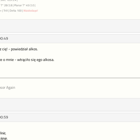
T* 28/2.8 | Planar T* 45/2.0 |
 | TriX | Delta 100 |
Waidodayo!
00:49
z cię! - powiedział alkos.
e o mnie - wtrąciło się ego alkosa.
sor Again
00:59
nie,
inie.