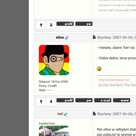
| Contax G1 | Contax G2 | Biogon 
| Provia 100F | Provia 400F | HP5+
alkos
Wysłany:
2007-04-04, 
- Hehehe, dobre! Tref-niś 
- Dobra dobra, teraz prosz
http://aleknowak.net
Dołączył: 18 Kwi 2006
Go Out And Burn The Sen
Posty: 15486
Skąd: -----
tref
Wysłany:
2007-04-04, 
światło*ista
Raz alkos w odległym Dubli
psa zobaczył na seansie w k