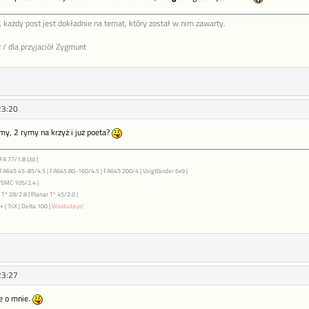
 każdy post jest dokładnie na temat, który został w nim zawarty.
 / dla przyjaciół Zygmunt
23:20
jmy, 2 rymy na krzyż i już poeta?
FA 77/1.8 Ltd |
| FA645 45-85/4.5 | FA645 80-160/4.5 | FA645 200/4 | Voigtländer 6x9 |
7SMC 105/2.4 |
T* 28/2.8 | Planar T* 45/2.0 |
 | TriX | Delta 100 |
Waidodayo!
23:27
e o mnie.