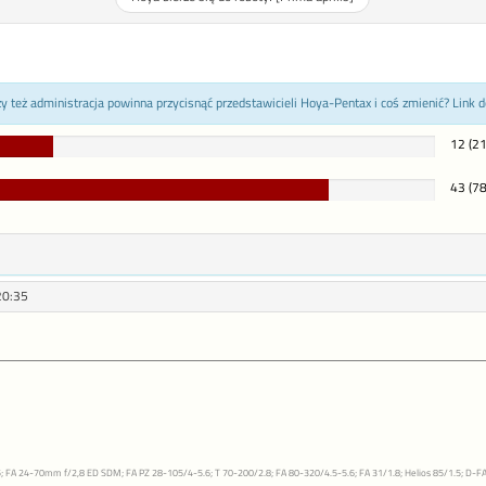
 też administracja powinna przycisnąć przedstawicieli Hoya-Pentax i coś zmienić? Link 
21%
12 (21
Complete
78%
43 (78
Complete
20:35
; FA 24-70mm f/2,8 ED SDM; FA PZ 28-105/4-5.6; T 70-200/2.8; FA 80-320/4.5-5.6; FA 31/1.8; Helios 85/1.5; D-