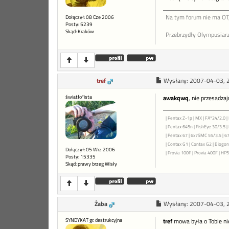
Na tym forum nie ma OT,
Dołączył: 08 Cze 2006
Posty: 5239
Skąd: Kraków
Przebrzydły Olympusiarz
tref
Wysłany:
2007-04-03, 
światło*ista
awakqwq
, nie przesadza
| Pentax Z-1p | MX | FA*24/2.0 | 
| Pentax 645n | FishEye 30/3.5 
| Pentax 67 | 6x7SMC 55/3.5 | 6
| Contax G1 | Contax G2 | Biogon 
Dołączył: 05 Wrz 2006
| Provia 100F | Provia 400F | HP5+
Posty: 15335
Skąd: prawy brzeg Wisły
Żaba
Wysłany:
2007-04-03, 
SYNDYKAT gr. destrukcyjna
tref
mowa była o Tobie ni