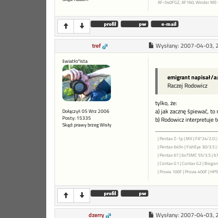
AF-540FGZ, AF160, Winder ME-
tref
Wysłany:
2007-04-03, 
światło*ista
emigrant napisał/a:
Raczej Rodowicz
tylko, że:
a) jak zacznę śpiewać, to
Dołączył: 05 Wrz 2006
Posty: 15335
b) Rodowicz interpretuje 
Skąd: prawy brzeg Wisły
| Pentax Z-1p | MX | FA*24/2.0 | 
| Pentax 645n | FishEye 30/3.5 
| Pentax 67 | 6x7SMC 55/3.5 | 6
| Contax G1 | Contax G2 | Biogon 
| Provia 100F | Provia 400F | HP5+
dzerry
Wysłany:
2007-04-03, 