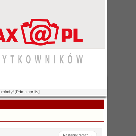
 roboty! [Prima aprilis]
Następny temat
→