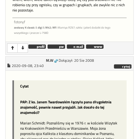
robienia czy przy ognisku, czy w grupach i grupkach, ale zwykle nic z nich
nie pozostaje.
fotonyf
zestawy K classic
&
digi
&
M42;
MF:
Mamiya RZ67; szkła i jakieś dodatki do tego
wszystkiego i jeszcze L-758D
M.W
Dołączył: 20 Sie 2008
2020-09-08, 23:40
Cytat
PAP: Z ks. Janem Twardowskim łączyła pana długoletnia
znajomość, pewnie nawet przyjaźń. Jak doszło do tej
znajomości?
Marian Schmidt: Poznaliśmy się w 1976 r. w kościele Wizytek
na Krakowskim Przedmieściu w Warszawie. Moja żona
poprosiła ojca Kaliksta z klasztoru dominikanów w Poznaniu,
aby skierował nas do księdza w stolicy. Ojciec Kalikst, który