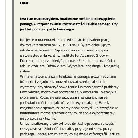
Cytat
Jest Pan matematykiem. Analityczne myślenie niewątpliwie
pomaga w rozpoznawaniu rzeczywistości i siebie samego. Czy
jest też podstawą aktu twórczego?
Nie jestem matematykiem od wielu Lat. Napisałem pracę
doktorską z matematyki w 1969 roku. Byłem obiecującym
młodym naukowcem. Zaproponowano mi nawet pracę na
uniwersytecie Harvard i w Institute for Advanced Study w
Princeton tam, gdzie kiedyś pracował Einstein - ale na krótko,
rok lub dwa lata. Odmówiłem. Wybrałem inną drogę - fotografię
i filmy.
W matematyce analiza intelektualna pomaga zrozumieć znane
już teorie i zagadnienia oraz zdobywać wiedzę, ale to nie
wystarczy, aby stworzyć nowe teorie lub rozwiązywać problemy.
Poza wiedzą, dodatkowo potrzebne są: wyobraźnia i niezwykłe
skojarzenia. Rodzą się one zazwyczaj i rozwijają w naszej
podświadomości a po jakimś czasie wynurzają się. Wtedy
zdajemy sobie sprawę, że mamy nowy pomysł. Na szczęście w
matematyce można sprawdzić czy to, co sobie wyobraziliśmy
jest prawdą czy też nie.
Umysł analityczny służy tylko do dokładnego poznania części
rzeczywistości. Zdolność do analizy przydaje mi się w pracy
pedagoga. Inaczej rozumiem to, co się dzieje w fotografii i sztuce