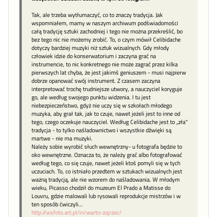
Tak, ale trzeba wytłumaczyć, co to znaczy tradycja. Jak
wspomniałem, mamy w naszym archiwum podświadomości
całą tradycję sztuki zachodniej i tego nie można przekreślić, bo
bez tego nic nie możemy zrobić. To, o czym mówił Celibidache
dotyczy bardziej muzyki niż sztuk wizualnych. Gdy młody
człowiek idzie do konserwatorium i zaczyna grać na
instrumencie, to nic konkretnego nie może zagrać przez kilka
pierwszych lat chyba, że jest jakimś geniuszem - musi najpierw
dobrze opanować swój instrument. Z czasem zaczyna
interpretować trochę trudniejsze utwory, a nauczyciel koryguje
go, ale według swojego punktu widzenia. I tu jest
niebezpieczeństwo, gdyż nie uczy się w szkołach młodego
muzyka, aby grał tak, jak to czuje, nawet jeżeli jest to inne od
tego, czego oczekuje nauczyciel. Według Celibidache jest to „zła"
tradycja - to tylko naśladownictwo i wszystkie dźwięki są
martwe - nie ma muzyki.
Należy sobie wyrobić słuch wewnętrzny- u fotografa będzie to
oko wewnętrzne. Oznacza to, że należy grać albo fotografować
według tego, co się czuje, nawet jeżeli ktoś pomyli się w tych
uczuciach. To, co istniało przedtem w sztukach wizualnych jest
ważną tradycją, ale nie wzorem do naśladowania. W młodym
wieku, Picasso chodził do muzeum El Prado a Matisse do
Louvru, gdzie malowali lub rysowali reprodukcje mistrzów i w
ten sposób ćwiczyli...
http://wsfoto.art.pl/in/warto-zajrzec/