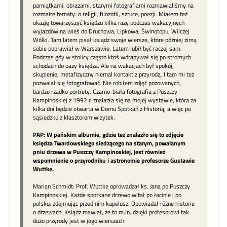
pamiątkami, obrazami, starymi fotografiami rozmawialiśmy na
rozmaite tematy: o religii, filozofii, sztuce, poezji. Miałem też
okazję towarzyszyć księdzu kilka razy podczas wakacyjnych
wyjazdów na wieś do Druchowa, Lipkowa, Świnotopu, Wilczej
Wólki. Tam latem pisał ksiądz swoje wiersze, które później zimą
sobie poprawiał w Warszawie. Latem lubił być raczej sam.
Podczas gdy w stolicy często ktoś wdrapywał się po stromych
schodach do oazy księdza. Ale na wakacjach był spokój,
skupienie, metafizyczny niemal kontakt z przyrodą. I tam mi też
pozwalał się fotografować. Nie robiłem zdjęć pozowanych,
bardzo rzadko portrety. Czarno-biała fotografia z Puszczy
Kampinoskiej z 1992 r. znalazła się na mojej wystawie, która za
kilka dni będzie otwarta w Domu Spotkań z Historią, a więc po
sąsiedzku z klasztorem wizytek.
PAP: W pańskim albumie, gdzie też znalazło się to zdjęcie
księdza Twardowskiego siedzącego na starym, powalanym
pniu drzewa w Puszczy Kampinoskiej, jest również
wspomnienie o przyrodniku i astronomie profesorze Gustawie
Wuttke.
Marian Schmidt: Prof. Wuttke oprowadzał ks. Jana po Puszczy
Kampinoskiej. Każde spotkane drzewo witał po łacinie i po
polsku, zdejmując przed nim kapelusz. Opowiadał różne historie
o drzewach. Ksiądz mawiał, że to m.in. dzięki profesorowi tak
dużo przyrody jest w jego wierszach.