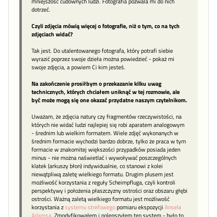
mniejszość cudownych ludzi. Fotografia pozwala mi do nich
dotrzeć.
Czyli zdjęcia mówią więcej o fotografie, niż o tym, co na tych
zdjęciach widać?
Tak jest. Do utalentowanego fotografa, który potrafi siebie
wyrazić poprzez swoje dzieła można powiedzieć - pokaż mi
swoje zdjęcia, a powiem Ci kim jesteś.
Na zakończenie prosiłbym o przekazanie kilku uwag
technicznych, których chciałem uniknąć w tej rozmowie, ale
być może mogą się one okazać przydatne naszym czytelnikom.
Uważam, że zdjęcia natury czy fragmentów rzeczywistości, na
których nie widać ludzi najlepiej się robi aparatem analogowym
- średnim lub wielkim formatem. Wiele zdjęć wykonanych w
średnim formacie wychodzi bardzo dobrze, tylko że praca w tym
formacie w znakomitej większości przypadków posiada jeden
minus - nie można naświetlać i wywoływać poszczególnych
klatek (arkuszy błon) indywidualnie, co stanowi z kolei
niewątpliwą zaletę wielkiego formatu. Drugim plusem jest
możliwość korzystania z reguły Scheimpfluga, czyli kontroli
perspektywy i położenia płaszczyzny ostrości oraz obszaru głębi
ostrości. Ważną zaletą wielkiego formatu jest możliwość
korzystania z
systemu strefowego
pomiaru ekspozycji
Ansela
Adamsa
. Zmodyfikowałem i polepszyłem ten system - było to