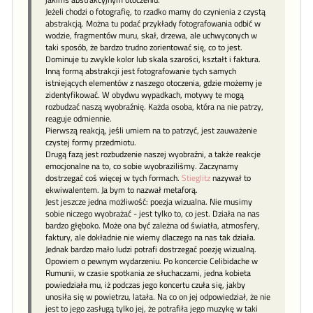
Jeżeli chodzi o fotografię, to rzadko mamy do czynienia z czystą
abstrakcją. Można tu podać przykłady fotografowania odbić w
wodzie, fragmentów muru, skał, drzewa, ale uchwyconych w
taki sposób, że bardzo trudno zorientować się, co to jest.
Dominuje tu zwykle kolor lub skala szarości, kształt i faktura.
Inną formą abstrakcji jest fotografowanie tych samych
istniejących elementów z naszego otoczenia, gdzie możemy je
zidentyfikować. W obydwu wypadkach, motywy te mogą
rozbudzać naszą wyobraźnię. Każda osoba, która na nie patrzy,
reaguje odmiennie.
Pierwszą reakcją, jeśli umiem na to patrzyć, jest zauważenie
czystej formy przedmiotu.
Drugą fazą jest rozbudzenie naszej wyobraźni, a także reakcje
emocjonalne na to, co sobie wyobraziliśmy. Zaczynamy
dostrzegać coś więcej w tych formach.
Stieglitz
nazywał to
ekwiwalentem. Ja bym to nazwał metaforą.
Jest jeszcze jedna możliwość: poezja wizualna. Nie musimy
sobie niczego wyobrażać - jest tylko to, co jest. Działa na nas
bardzo głęboko. Może ona być zależna od światła, atmosfery,
faktury, ale dokładnie nie wiemy dlaczego na nas tak działa.
Jednak bardzo mało ludzi potrafi dostrzegać poezję wizualną.
Opowiem o pewnym wydarzeniu. Po koncercie Celibidache w
Rumunii, w czasie spotkania ze słuchaczami, jedna kobieta
powiedziała mu, iż podczas jego koncertu czuła się, jakby
unosiła się w powietrzu, latała. Na co on jej odpowiedział, że nie
jest to jego zasługą tylko jej, że potrafiła jego muzykę w taki