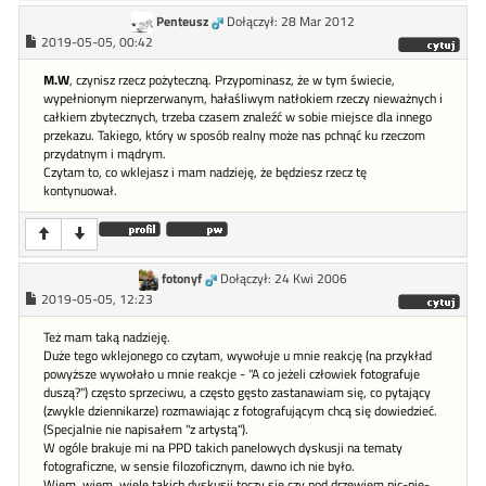
Penteusz
Dołączył: 28 Mar 2012
2019-05-05, 00:42
M.W
, czynisz rzecz pożyteczną. Przypominasz, że w tym świecie,
wypełnionym nieprzerwanym, hałaśliwym natłokiem rzeczy nieważnych i
całkiem zbytecznych, trzeba czasem znaleźć w sobie miejsce dla innego
przekazu. Takiego, który w sposób realny może nas pchnąć ku rzeczom
przydatnym i mądrym.
Czytam to, co wklejasz i mam nadzieję, że będziesz rzecz tę
kontynuował.
fotonyf
Dołączył: 24 Kwi 2006
2019-05-05, 12:23
Też mam taką nadzieję.
Duże tego wklejonego co czytam, wywołuje u mnie reakcję (na przykład
powyższe wywołało u mnie reakcje - "A co jeżeli człowiek fotografuje
duszą?") często sprzeciwu, a często gęsto zastanawiam się, co pytający
(zwykle dziennikarze) rozmawiając z fotografującym chcą się dowiedzieć.
(Specjalnie nie napisałem "z artystą").
W ogóle brakuje mi na PPD takich panelowych dyskusji na tematy
fotograficzne, w sensie filozoficznym, dawno ich nie było.
Wiem, wiem, wiele takich dyskusji toczy się czy pod drzewiem nic-nie-