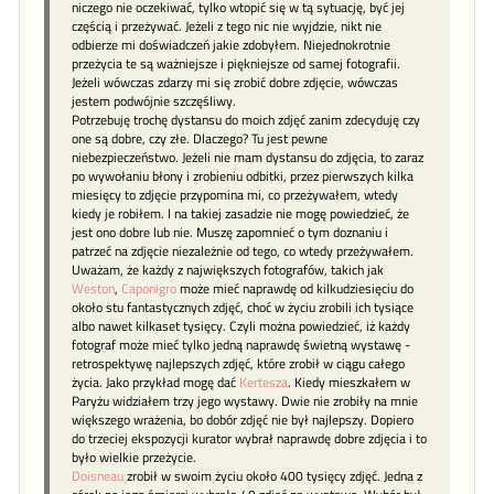
niczego nie oczekiwać, tylko wtopić się w tą sytuację, być jej
częścią i przeżywać. Jeżeli z tego nic nie wyjdzie, nikt nie
odbierze mi doświadczeń jakie zdobyłem. Niejednokrotnie
przeżycia te są ważniejsze i piękniejsze od samej fotografii.
Jeżeli wówczas zdarzy mi się zrobić dobre zdjęcie, wówczas
jestem podwójnie szczęśliwy.
Potrzebuję trochę dystansu do moich zdjęć zanim zdecyduję czy
one są dobre, czy złe. Dlaczego? Tu jest pewne
niebezpieczeństwo. Jeżeli nie mam dystansu do zdjęcia, to zaraz
po wywołaniu błony i zrobieniu odbitki, przez pierwszych kilka
miesięcy to zdjęcie przypomina mi, co przeżywałem, wtedy
kiedy je robiłem. I na takiej zasadzie nie mogę powiedzieć, że
jest ono dobre lub nie. Muszę zapomnieć o tym doznaniu i
patrzeć na zdjęcie niezależnie od tego, co wtedy przeżywałem.
Uważam, że każdy z największych fotografów, takich jak
Weston
,
Caponigro
może mieć naprawdę od kilkudziesięciu do
około stu fantastycznych zdjęć, choć w życiu zrobili ich tysiące
albo nawet kilkaset tysięcy. Czyli można powiedzieć, iż każdy
fotograf może mieć tylko jedną naprawdę świetną wystawę -
retrospektywę najlepszych zdjęć, które zrobił w ciągu całego
życia. Jako przykład mogę dać
Kertesza
. Kiedy mieszkałem w
Paryżu widziałem trzy jego wystawy. Dwie nie zrobiły na mnie
większego wrażenia, bo dobór zdjęć nie był najlepszy. Dopiero
do trzeciej ekspozycji kurator wybrał naprawdę dobre zdjęcia i to
było wielkie przeżycie.
Doisneau
zrobił w swoim życiu około 400 tysięcy zdjęć. Jedna z