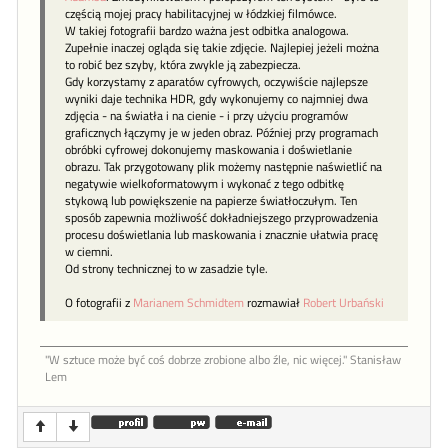
częścią mojej pracy habilitacyjnej w łódzkiej filmówce.
W takiej fotografii bardzo ważna jest odbitka analogowa.
Zupełnie inaczej ogląda się takie zdjęcie. Najlepiej jeżeli można
to robić bez szyby, która zwykle ją zabezpiecza.
Gdy korzystamy z aparatów cyfrowych, oczywiście najlepsze
wyniki daje technika HDR, gdy wykonujemy co najmniej dwa
zdjęcia - na światła i na cienie - i przy użyciu programów
graficznych łączymy je w jeden obraz. Później przy programach
obróbki cyfrowej dokonujemy maskowania i doświetlanie
obrazu. Tak przygotowany plik możemy następnie naświetlić na
negatywie wielkoformatowym i wykonać z tego odbitkę
stykową lub powiększenie na papierze światłoczułym. Ten
sposób zapewnia możliwość dokładniejszego przyprowadzenia
procesu doświetlania lub maskowania i znacznie ułatwia pracę
w ciemni.
Od strony technicznej to w zasadzie tyle.
O fotografii z
Marianem Schmidtem
rozmawiał
Robert Urbański
"W sztu­ce może być coś dob­rze zro­bione al­bo źle, nic więcej." Stanisław
Lem