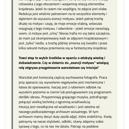
człowieka z jego otoczeniem i wzajemną relacją elementów
krajobrazu. Jeżeli to razem nie współgra, to zdjęcie jest słabe.
Redukcja jest właśnie patrzeniem na te wszystkie elementy i
dążeniem do wyczucia esencji motywu. Jeżeli patrzę trochę
dłużej na motyw i czuję, że moje emocje słabną, wówczas
rezygnuję z tego motywu. I odwrotnie - jeżeli emocje narastają,
wiem, iż motyw jest „silny". Nieraz trafia mi się takie szczęście,
że mam już skomponowany kadr ze zdjęciem krajobrazowym i
jest „tylko" nieźle, a trochę później zmienia się światło i przez
kilka sekund motyw przemienia się w fantastyczny krajobraz.
Trzeci etap to wybór środków w oparciu o zdobytą wiedzę i
doświadczenie. Czy w dotarciu do „esencji motywu" wiodącą
rolę odgrywa przygotowanie warsztatowe czy intuicja?
Warsztat jest konieczną częścią wychowania fotografa. Praca
przy aparacie czy wywołanie negatywów jest mechaniczna i
łatwa do opanowania. Inaczej jest z robieniem odbitek na
wysokim poziomie w ciemni lub posługiwaniem się programami
obróbki obrazu. Przypominają grającego muzyka, potrafiącego
połączyć wielką technikę z ogromną wrażliwością.
Intuicja jest nieodłączna od wrażliwości i jest zależna od
naszego podświadomego archiwum wizualnego. W tym
archiwum mamy dosyć duży zasób zdjęć, które zrobiliśmy. Kiedy
patrzymy na nasze stykówki, odbitki, skany zdajemy sobie
sprawę z tego, co na nas nie działa. Patrząc na podobne