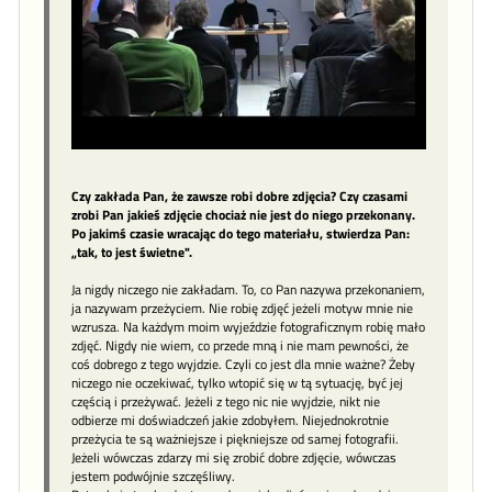
Czy zakłada Pan, że zawsze robi dobre zdjęcia? Czy czasami
zrobi Pan jakieś zdjęcie chociaż nie jest do niego przekonany.
Po jakimś czasie wracając do tego materiału, stwierdza Pan:
„tak, to jest świetne".
Ja nigdy niczego nie zakładam. To, co Pan nazywa przekonaniem,
ja nazywam przeżyciem. Nie robię zdjęć jeżeli motyw mnie nie
wzrusza. Na każdym moim wyjeździe fotograficznym robię mało
zdjęć. Nigdy nie wiem, co przede mną i nie mam pewności, że
coś dobrego z tego wyjdzie. Czyli co jest dla mnie ważne? Żeby
niczego nie oczekiwać, tylko wtopić się w tą sytuację, być jej
częścią i przeżywać. Jeżeli z tego nic nie wyjdzie, nikt nie
odbierze mi doświadczeń jakie zdobyłem. Niejednokrotnie
przeżycia te są ważniejsze i piękniejsze od samej fotografii.
Jeżeli wówczas zdarzy mi się zrobić dobre zdjęcie, wówczas
jestem podwójnie szczęśliwy.