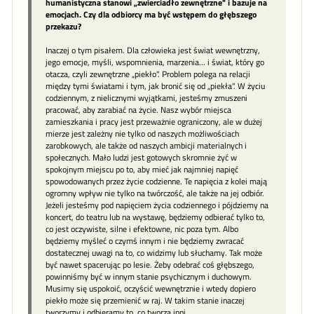
humanistyczna stanowi „zwierciadło zewnętrzne" i bazuje na
emocjach. Czy dla odbiorcy ma być wstępem do głębszego
przekazu?
Inaczej o tym pisałem. Dla człowieka jest świat wewnętrzny,
jego emocje, myśli, wspomnienia, marzenia... i świat, który go
otacza, czyli zewnętrzne „piekło". Problem polega na relacji
między tymi światami i tym, jak bronić się od „piekła". W życiu
codziennym, z nielicznymi wyjątkami, jesteśmy zmuszeni
pracować, aby zarabiać na życie. Nasz wybór miejsca
zamieszkania i pracy jest przeważnie ograniczony, ale w dużej
mierze jest zależny nie tylko od naszych możliwościach
zarobkowych, ale także od naszych ambicji materialnych i
społecznych. Mało ludzi jest gotowych skromnie żyć w
spokojnym miejscu po to, aby mieć jak najmniej napięć
spowodowanych przez życie codzienne. Te napięcia z kolei mają
ogromny wpływ nie tylko na twórczość, ale także na jej odbiór.
Jeżeli jesteśmy pod napięciem życia codziennego i pójdziemy na
koncert, do teatru lub na wystawę, będziemy odbierać tylko to,
co jest oczywiste, silne i efektowne, nic poza tym. Albo
będziemy myśleć o czymś innym i nie będziemy zwracać
dostatecznej uwagi na to, co widzimy lub słuchamy. Tak może
być nawet spacerując po lesie. Żeby odebrać coś głębszego,
powinniśmy być w innym stanie psychicznym i duchowym.
Musimy się uspokoić, oczyścić wewnętrznie i wtedy dopiero
piekło może się przemienić w raj. W takim stanie inaczej
tworzymy i odbieramy to, co tworzą inni.