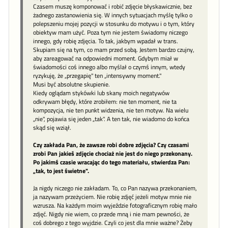
Czasem muszę komponować i robić zdjęcie błyskawicznie, bez
żadnego zastanowienia się. W innych sytuacjach myślę tylko o
polepszeniu mojej pozycji w stosunku do motywu i o tym, który
obiektyw mam użyć. Poza tym nie jestem świadomy niczego
innego, gdy robię zdjęcia. To tak, jakbym wpadał w trans.
Skupiam się na tym, co mam przed sobą. Jestem bardzo czujny,
aby zareagować na odpowiedni moment. Gdybym miał w
świadomości coś innego albo myślał o czymś innym, wtedy
ryzykuję, że „przegapię" ten „intensywny moment."
Musi być absolutne skupienie.
Kiedy oglądam stykówki lub skany moich negatywów
odkrywam błędy, które zrobiłem: nie ten moment, nie ta
kompozycja, nie ten punkt widzenia, nie ten motyw. Na wielu
„nie", pojawia się jeden „tak". A ten tak, nie wiadomo do końca
skąd się wziął.
Czy zakłada Pan, że zawsze robi dobre zdjęcia? Czy czasami
zrobi Pan jakieś zdjęcie chociaż nie jest do niego przekonany.
Po jakimś czasie wracając do tego materiału, stwierdza Pan:
„tak, to jest świetne".
Ja nigdy niczego nie zakładam. To, co Pan nazywa przekonaniem,
ja nazywam przeżyciem. Nie robię zdjęć jeżeli motyw mnie nie
wzrusza. Na każdym moim wyjeździe fotograficznym robię mało
zdjęć. Nigdy nie wiem, co przede mną i nie mam pewności, że
coś dobrego z tego wyjdzie. Czyli co jest dla mnie ważne? Żeby