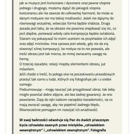
jak w muzyce jest konsonans i dysonans oraz pewne stopnie
jednego i drugiego, możemy dążyć do jakiegoś stopnia
konsonansu ale nie zawsze do całkowitej harmonii, bo może w
danym motywie nie ma takiej możliwości. Jeżeli nie dążymy do
równowagi wizualnej, wówczas forma będzie słabsza. Druga
zasada jest taka, że na obrazie nie powinno znajdować się nic, co
jest zbędne, ponieważ wtedy cała kompozycja będzie osłabiona.
Staram się pokazywać to moim uczniom na przykładzie ich zdjęć
oraz zdjęć mistrzów. Inna sprawa jest wtedy, gdy nie da się
stworzyć silnej kompozycji, bo motyw na to nie pozwala, ale
treść obrazu jest tak mocna, że mniej zwracamy uwagę na
formę.
O trzeciej zasadzie, relacji między elementami obrazu, już
mówiłem.
Jeśli chodzi o treść, to polega ona na poszukiwaniu prawdziwych
przeżyć tak samo u ludzi, których się fotografuje jak i u siebie
samego.
Podsumowując - mogę nauczyć jak przygotować obraz, tak żeby
mogło powstać dobre zdjęcie, ale bez żadnej gwarancji, że ono
powstanie. Daję do ręki ludziom narzędzia świadomości, na co
mają zwracać uwagę, aby nie popełnić żadnego błędu.
Równocześnie pomagam im rozwijać ich wrażliwość.
W swej twórczości odwołuje się Pan do dwóch płaszczyzn
bycia człowieka zwanych przez mistyków „człowiekiem
wewnętrznym" i „człowiekiem zewnętrznym". Fotografia