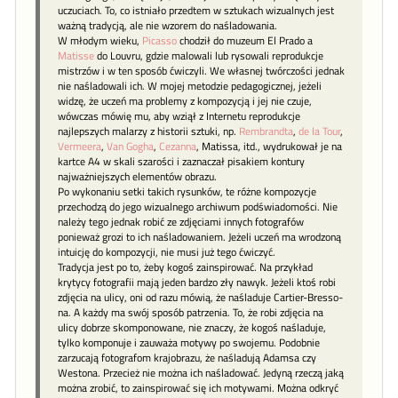
uczuciach. To, co istniało przedtem w sztukach wizualnych jest
ważną tradycją, ale nie wzorem do naśladowania.
W młodym wieku,
Picasso
chodził do muzeum El Prado a
Matisse
do Louvru, gdzie malowali lub rysowali reprodukcje
mistrzów i w ten sposób ćwiczyli. We własnej twórczości jednak
nie naśladowali ich. W mojej metodzie pedagogicznej, jeżeli
widzę, że uczeń ma problemy z kompozycją i jej nie czuje,
wówczas mówię mu, aby wziął z Internetu reprodukcje
najlepszych malarzy z historii sztuki, np.
Rembrandta
,
de la Tour
,
Vermeera
,
Van Gogha
,
Cezanna
, Matissa, itd., wydrukował je na
kartce A4 w skali szarości i zaznaczał pisakiem kontury
najważniejszych elementów obrazu.
Po wykonaniu setki takich rysunków, te różne kompozycje
przechodzą do jego wizualnego archiwum podświadomości. Nie
należy tego jednak robić ze zdjęciami innych fotografów
ponieważ grozi to ich naśladowaniem. Jeżeli uczeń ma wrodzoną
intuicję do kompozycji, nie musi już tego ćwiczyć.
Tradycja jest po to, żeby kogoś zainspirować. Na przykład
krytycy fotografii mają jeden bardzo zły nawyk. Jeżeli ktoś robi
zdjęcia na ulicy, oni od razu mówią, że naśladuje Cartier-Bresso-
na. A każdy ma swój sposób patrzenia. To, że robi zdjęcia na
ulicy dobrze skomponowane, nie znaczy, że kogoś naśladuje,
tylko komponuje i zauważa motywy po swojemu. Podobnie
zarzucają fotografom krajobrazu, że naśladują Adamsa czy
Westona. Przecież nie można ich naśladować. Jedyną rzeczą jaką
można zrobić, to zainspirować się ich motywami. Można odkryć