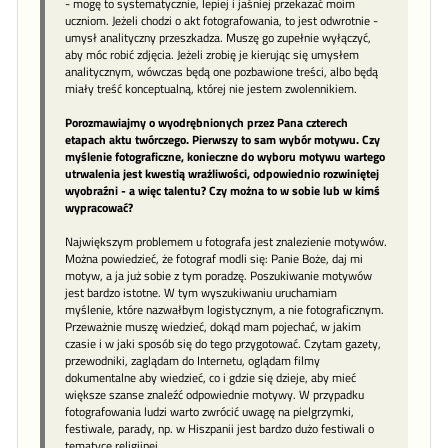
- mogę to systematycznie, lepiej i jaśniej przekazać moim
uczniom. Jeżeli chodzi o akt fotografowania, to jest odwrotnie -
umysł analityczny przeszkadza. Muszę go zupełnie wyłączyć,
aby móc robić zdjęcia. Jeżeli zrobię je kierując się umysłem
analitycznym, wówczas będą one pozbawione treści, albo będą
miały treść konceptualną, której nie jestem zwolennikiem.
Porozmawiajmy o wyodrębnionych przez Pana czterech
etapach aktu twórczego. Pierwszy to sam wybór motywu. Czy
myślenie fotograficzne, konieczne do wyboru motywu wartego
utrwalenia jest kwestią wrażliwości, odpowiednio rozwiniętej
wyobraźni - a więc talentu? Czy można to w sobie lub w kimś
wypracować?
Największym problemem u fotografa jest znalezienie motywów.
Można powiedzieć, że fotograf modli się: Panie Boże, daj mi
motyw, a ja już sobie z tym poradzę. Poszukiwanie motywów
jest bardzo istotne. W tym wyszukiwaniu uruchamiam
myślenie, które nazwałbym logistycznym, a nie fotograficznym.
Przeważnie muszę wiedzieć, dokąd mam pojechać, w jakim
czasie i w jaki sposób się do tego przygotować. Czytam gazety,
przewodniki, zaglądam do Internetu, oglądam filmy
dokumentalne aby wiedzieć, co i gdzie się dzieje, aby mieć
większe szanse znaleźć odpowiednie motywy. W przypadku
fotografowania ludzi warto zwrócić uwagę na pielgrzymki,
festiwale, parady, np. w Hiszpanii jest bardzo dużo festiwali o
tematyce religijnej.