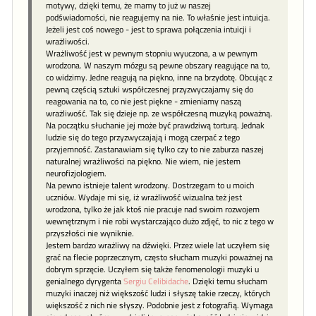
motywy, dzięki temu, że mamy to już w naszej
podświadomości, nie reagujemy na nie. To właśnie jest intuicja.
Jeżeli jest coś nowego - jest to sprawa połączenia intuicji i
wrażliwości.
Wrażliwość jest w pewnym stopniu wyuczona, a w pewnym
wrodzona. W naszym mózgu są pewne obszary reagujące na to,
co widzimy. Jedne reagują na piękno, inne na brzydotę. Obcując z
pewną częścią sztuki współczesnej przyzwyczajamy się do
reagowania na to, co nie jest piękne - zmieniamy naszą
wrażliwość. Tak się dzieje np. ze współczesną muzyką poważną.
Na początku słuchanie jej może być prawdziwą torturą. Jednak
ludzie się do tego przyzwyczajają i mogą czerpać z tego
przyjemność. Zastanawiam się tylko czy to nie zaburza naszej
naturalnej wrażliwości na piękno. Nie wiem, nie jestem
neurofizjologiem.
Na pewno istnieje talent wrodzony. Dostrzegam to u moich
uczniów. Wydaje mi się, iż wrażliwość wizualna też jest
wrodzona, tylko że jak ktoś nie pracuje nad swoim rozwojem
wewnętrznym i nie robi wystarczająco dużo zdjęć, to nic z tego w
przyszłości nie wyniknie.
Jestem bardzo wrażliwy na dźwięki. Przez wiele lat uczyłem się
grać na flecie poprzecznym, często słucham muzyki poważnej na
dobrym sprzęcie. Uczyłem się także fenomenologii muzyki u
genialnego dyrygenta
Sergiu Celibidache
. Dzięki temu słucham
muzyki inaczej niż większość ludzi i słyszę takie rzeczy, których
większość z nich nie słyszy. Podobnie jest z fotografią. Wymaga