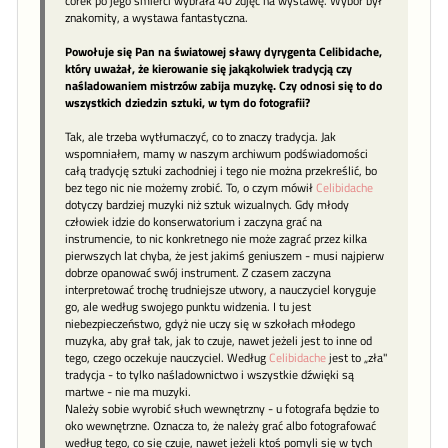
córek po jego śmierci wybrała 40 zdjęć na wystawę. Wybór był
znakomity, a wystawa fantastyczna.
Powołuje się Pan na światowej sławy dyrygenta Celibidache,
który uważał, że kierowanie się jakąkolwiek tradycją czy
naśladowaniem mistrzów zabija muzykę. Czy odnosi się to do
wszystkich dziedzin sztuki, w tym do fotografii?
Tak, ale trzeba wytłumaczyć, co to znaczy tradycja. Jak
wspomniałem, mamy w naszym archiwum podświadomości
całą tradycję sztuki zachodniej i tego nie można przekreślić, bo
bez tego nic nie możemy zrobić. To, o czym mówił
Celibidache
dotyczy bardziej muzyki niż sztuk wizualnych. Gdy młody
człowiek idzie do konserwatorium i zaczyna grać na
instrumencie, to nic konkretnego nie może zagrać przez kilka
pierwszych lat chyba, że jest jakimś geniuszem - musi najpierw
dobrze opanować swój instrument. Z czasem zaczyna
interpretować trochę trudniejsze utwory, a nauczyciel koryguje
go, ale według swojego punktu widzenia. I tu jest
niebezpieczeństwo, gdyż nie uczy się w szkołach młodego
muzyka, aby grał tak, jak to czuje, nawet jeżeli jest to inne od
tego, czego oczekuje nauczyciel. Według
Celibidache
jest to „zła"
tradycja - to tylko naśladownictwo i wszystkie dźwięki są
martwe - nie ma muzyki.
Należy sobie wyrobić słuch wewnętrzny - u fotografa będzie to
oko wewnętrzne. Oznacza to, że należy grać albo fotografować
według tego, co się czuje, nawet jeżeli ktoś pomyli się w tych