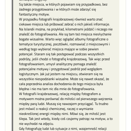
Są także miejsca, w których pojawiam się przypadkowo, bez
żadnego przygotowania i w których może zdarzyć się
fantastyczny motyw.
W przypadku fotografii krajobrazowej również warto znać
ciekawe miejsca lub próbować zebrać o nich jakieś informacje.
Na Islandii można, na przykład, kilometrami jeździć i niczego nie
znaleźć do fotografowania. Ale są tam też miejsca niesłychanie
bogate wizualnie. Warto więc oglądać albumy fotograficzne o
tematyce turystycznej, pocztówki, rozmawiać z miejscowymi i
według tego wybierać miejsca mające w sobie pewien
potencjał. Staram się tak postępować podczas wszystkich
podróży, jeśli chodzi o fotografię krajobrazową. Tak więc przed
fotografowaniem, umysł analityczny pomaga znaleźć
potencjalne motywy i przygotować podróż pod względem
logistycznym. Jak już jestem na miejscu, otwieram się na
wszystkie niespodzianki wizualne. Może się nawet okazać, że
cała poprzednia analiza dochodzenia do tego miejsca była
błędna i nie ma tam nic dla mnie do fotografowania.
W fotografii krajobrazowej, relację między fotografem a
motywem można porównać do miłości od pierwszego wejrzenia
między parą ludzi. Muszą się nawzajem przyciągać. Tu trudno
jest mówić o reakcji chemicznej, raczej o wymianie
nieokreślonej energii między nimi. Mówi się, że miłość jest
ślepa. Tak jest wtedy, kiedy coś czujemy patrząc na motyw, a to
nie wychodzi na zdjęciu.
Gdy fotografuję ludzi lub sytuacje z nimi, wzajemność relacji