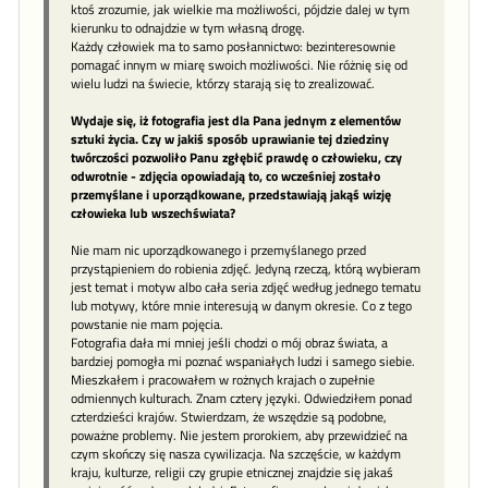
ktoś zrozumie, jak wielkie ma możliwości, pójdzie dalej w tym
kierunku to odnajdzie w tym własną drogę.
Każdy człowiek ma to samo posłannictwo: bezinteresownie
pomagać innym w miarę swoich możliwości. Nie różnię się od
wielu ludzi na świecie, którzy starają się to zrealizować.
Wydaje się, iż fotografia jest dla Pana jednym z elementów
sztuki życia. Czy w jakiś sposób uprawianie tej dziedziny
twórczości pozwoliło Panu zgłębić prawdę o człowieku, czy
odwrotnie - zdjęcia opowiadają to, co wcześniej zostało
przemyślane i uporządkowane, przedstawiają jakąś wizję
człowieka lub wszechświata?
Nie mam nic uporządkowanego i przemyślanego przed
przystąpieniem do robienia zdjęć. Jedyną rzeczą, którą wybieram
jest temat i motyw albo cała seria zdjęć według jednego tematu
lub motywy, które mnie interesują w danym okresie. Co z tego
powstanie nie mam pojęcia.
Fotografia dała mi mniej jeśli chodzi o mój obraz świata, a
bardziej pomogła mi poznać wspaniałych ludzi i samego siebie.
Mieszkałem i pracowałem w rożnych krajach o zupełnie
odmiennych kulturach. Znam cztery języki. Odwiedziłem ponad
czterdzieści krajów. Stwierdzam, że wszędzie są podobne,
poważne problemy. Nie jestem prorokiem, aby przewidzieć na
czym skończy się nasza cywilizacja. Na szczęście, w każdym
kraju, kulturze, religii czy grupie etnicznej znajdzie się jakaś