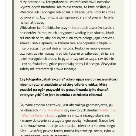
duży potencjał w fotografowaniu zbliżeń kwiatów i owoców
wyrażających metafory. Ale to nie znaczy, że ktoś naśladuje
Westona lub Caponigro robiąc takie zdjęcia, jeżeli robi to i czuje
po swojemu. Czyli można zainspirować się motywami. To tyle
na temat tradycji.
Widziałem jak Celibidache uczył interpretacji utworów swoich
studentów. Mimo, że ich korygował według jego słuchu, kładł
też nacisk na to, aby oni wyczuli na czym polega jego korekta i
zdawali sobie sprawę, w którym miejscu popełniają błędy w
interpretacji. I to jest dobra metoda. Podobnie mówię moim
uczniom, że nie muszą mieć identycznej wrażliwości jak ja, ale
jeżeli koryguję ich błędy, to pytam: czy oni to czują, czy też nie
- czy są świadomi, gdzie popełniają błędy i dlaczego. Wszystko
zależy od interpretacji słowa tradycja.
Czy fotografia „abstrakcyjna" odwołująca się do rzeczywistości
nieempirycznej znajduje właściwy odbiór u widza, który
przecież na ogół przywykł do poszukiwania tylko doznań
estetycznych? Czy jest to sztuka z założenia elitarna?
Są różne stopnie abstrakcji. Jest abstrakcja geometryczna, jak
na obrazach
Pieta Mondriana
czy niektórych dziełach
Paula Klee
i
Wasilija Kandinskiego
, gdzie nie można niczego skojarzyć
- mamy do czynienia z czystą geometrią i kolorami. Trzeba być
na to wrażliwym. Istnieje abstrakcja - również u Kandynskiego i
Klee - w której pewne formy można kojarzyć np. twarz, ryba w
jakimś abstrakcyjnym otoczeniu.