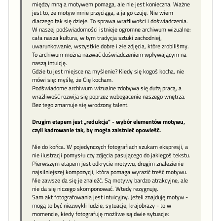
między mną a motywem pomaga, ale nie jest konieczna. Ważne
jest to, że motyw mnie przyciąga, a ja go czuję. Nie wiem
dlaczego tak się dzieje. To sprawa wrażliwości i doświadczenia.
W naszej podświadomości istnieje ogromne archiwum wizualne:
cała nasza kultura, w tym tradycja sztuki zachodniej,
uwarunkowanie, wszystkie dobre i złe zdjęcia, które zrobiliśmy.
To archiwum można nazwać doświadczeniem wpływającym na
naszą intuicję.
Gdzie tu jest miejsce na myślenie? Kiedy się kogoś kocha, nie
mówi się: myślę, że Cię kocham.
Podświadome archiwum wizualne zdobywa się dużą pracą, a
wrażliwość rozwija się poprzez wzbogacenie naszego wnętrza.
Bez tego zmarnuje się wrodzony talent.
Drugim etapem jest „redukcja" - wybór elementów motywu,
czyli kadrowanie tak, by mogła zaistnieć opowieść.
Nie do końca. W pojedynczych fotografiach szukam ekspresji, a
nie ilustracji pomysłu czy zdjęcia pasującego do jakiegoś tekstu.
Pierwszym etapem jest odkrycie motywu, drugim znalezienie
najsilniejszej kompozycji, która pomaga wyrazić treść motywu.
Nie zawsze da się je znaleźć. Są motywy bardzo atrakcyjne, ale
nie da się niczego skomponować. Wtedy rezygnuję.
Sam akt fotografowania jest intuicyjny. Jeżeli znajduję motyw -
mogą to być niezwykli ludzie, sytuacje, krajobrazy - to w
momencie, kiedy fotografuję możliwe są dwie sytuacje: