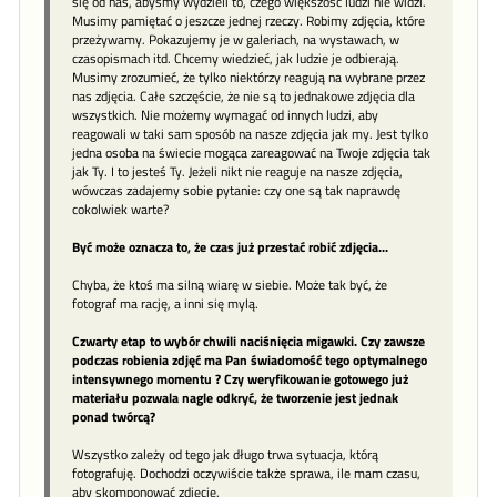
się od nas, abyśmy wydzieli to, czego większość ludzi nie widzi.
Musimy pamiętać o jeszcze jednej rzeczy. Robimy zdjęcia, które
przeżywamy. Pokazujemy je w galeriach, na wystawach, w
czasopismach itd. Chcemy wiedzieć, jak ludzie je odbierają.
Musimy zrozumieć, że tylko niektórzy reagują na wybrane przez
nas zdjęcia. Całe szczęście, że nie są to jednakowe zdjęcia dla
wszystkich. Nie możemy wymagać od innych ludzi, aby
reagowali w taki sam sposób na nasze zdjęcia jak my. Jest tylko
jedna osoba na świecie mogąca zareagować na Twoje zdjęcia tak
jak Ty. I to jesteś Ty. Jeżeli nikt nie reaguje na nasze zdjęcia,
wówczas zadajemy sobie pytanie: czy one są tak naprawdę
cokolwiek warte?
Być może oznacza to, że czas już przestać robić zdjęcia...
Chyba, że ktoś ma silną wiarę w siebie. Może tak być, że
fotograf ma rację, a inni się mylą.
Czwarty etap to wybór chwili naciśnięcia migawki. Czy zawsze
podczas robienia zdjęć ma Pan świadomość tego optymalnego
intensywnego momentu ? Czy weryfikowanie gotowego już
materiału pozwala nagle odkryć, że tworzenie jest jednak
ponad twórcą?
Wszystko zależy od tego jak długo trwa sytuacja, którą
fotografuję. Dochodzi oczywiście także sprawa, ile mam czasu,
aby skomponować zdjęcie.