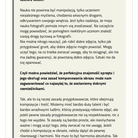
Nauka nie powinna być manipulacją, tylko uczeniem
niezależnego myślenia, chodzenia własnymi drogami,
odkrywaniem swojego wnętrza. Jest tylko nadzieja, że moja
nauka fotografii pomoże innym się zrealizować. Na szczęście
mogę powiedzieć, że pomogłem niektórym uczniom znaleźć
swoją drogę życiową w fotografii.
Nie można nikogo nauczyć, jak robić dobre zdjęcia, tylko jak
przygotować grunt, aby dobre zdjęcie mogło powstać. Mogę
uczyć tego, na co trzeba zwracać uwagę, aby to osiągnąć, ale nie
ma żadnej gwarancji, że powstaną dobre zdjęcia. Sztuki nie da
się opanować.
Czyli można powiedzieć, że perfekcyjna znajomość sprzętu i
jego obsługi oraz zasad komponowania obrazu może nam
zagwarantować co najwyżej to, że zostaniemy dobrymi
rzemieślnikami.
Tak, ale to są raczej zasady przygotowawcze, które obejmują
kompozycje i treść. Możemy mieć bardzo duży talent i być
bardzo wrażliwymi ludźmi, którzy przeżywają robienie zdjęć, ale
jeżeli pewne zasady przygotowawcze nie są respektowane, nic z
tego nie wyjdzie. Te zasady są bardzo proste, ale niesłychanie
ważne i mogę uczyć tego, żeby zwracać na nie uwagę. Jeżeli
chodzi o kompozycję w obrazie, należy dążyć do pewnej
równowagi i harmonii. Nie musi to być harmonia absolutna. Tak