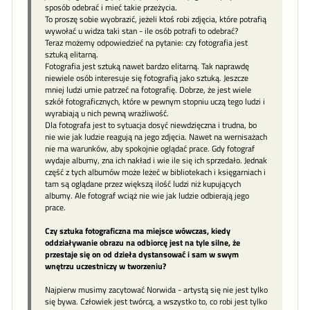
sposób odebrać i mieć takie przeżycia.
To proszę sobie wyobrazić, jeżeli ktoś robi zdjęcia, które potrafią
wywołać u widza taki stan - ile osób potrafi to odebrać?
Teraz możemy odpowiedzieć na pytanie: czy fotografia jest
sztuką elitarną.
Fotografia jest sztuką nawet bardzo elitarną. Tak naprawdę
niewiele osób interesuje się fotografią jako sztuką. Jeszcze
mniej ludzi umie patrzeć na fotografię. Dobrze, że jest wiele
szkół fotograficznych, które w pewnym stopniu uczą tego ludzi i
wyrabiają u nich pewną wrażliwość.
Dla fotografa jest to sytuacja dosyć niewdzięczna i trudna, bo
nie wie jak ludzie reagują na jego zdjęcia. Nawet na wernisażach
nie ma warunków, aby spokojnie oglądać prace. Gdy fotograf
wydaje albumy, zna ich nakład i wie ile się ich sprzedało. Jednak
część z tych albumów może leżeć w bibliotekach i księgarniach i
tam są oglądane przez większą ilość ludzi niż kupujących
albumy. Ale fotograf wciąż nie wie jak ludzie odbierają jego
prace.
Czy sztuka fotograficzna ma miejsce wówczas, kiedy
oddziaływanie obrazu na odbiorcę jest na tyle silne, że
przestaje się on od dzieła dystansować i sam w swym
wnętrzu uczestniczy w tworzeniu?
Najpierw musimy zacytować Norwida - artystą się nie jest tylko
się bywa. Człowiek jest twórcą, a wszystko to, co robi jest tylko