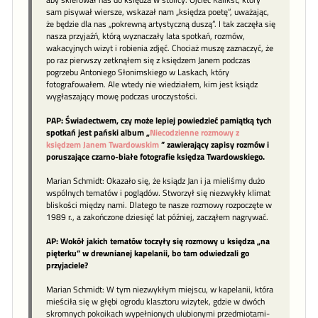
sam pisywał wiersze, wskazał nam „księdza poetę”, uważając,
że będzie dla nas „pokrewną artystyczną duszą”. I tak zaczęła się
nasza przyjaźń, którą wyznaczały lata spotkań, rozmów,
wakacyjnych wizyt i robienia zdjęć. Chociaż muszę zaznaczyć, że
po raz pierwszy zetknąłem się z księdzem Janem podczas
pogrzebu Antoniego Słonimskiego w Laskach, który
fotografowałem. Ale wtedy nie wiedziałem, kim jest ksiądz
wygłaszający mowę podczas uroczystości.
PAP: Świadectwem, czy może lepiej powiedzieć pamiątką tych
spotkań jest pański album „
Niecodzienne rozmowy z
księdzem Janem Twardowskim
” zawierający zapisy rozmów i
poruszające czarno-białe fotografie księdza Twardowskiego.
Marian Schmidt: Okazało się, że ksiądz Jan i ja mieliśmy dużo
wspólnych tematów i poglądów. Stworzył się niezwykły klimat
bliskości między nami. Dlatego te nasze rozmowy rozpoczęte w
1989 r., a zakończone dziesięć lat później, zacząłem nagrywać.
AP: Wokół jakich tematów toczyły się rozmowy u księdza „na
pięterku” w drewnianej kapelanii, bo tam odwiedzali go
przyjaciele?
Marian Schmidt: W tym niezwykłym miejscu, w kapelanii, która
mieściła się w głębi ogrodu klasztoru wizytek, gdzie w dwóch
skromnych pokoikach wypełnionych ulubionymi przedmiotami-