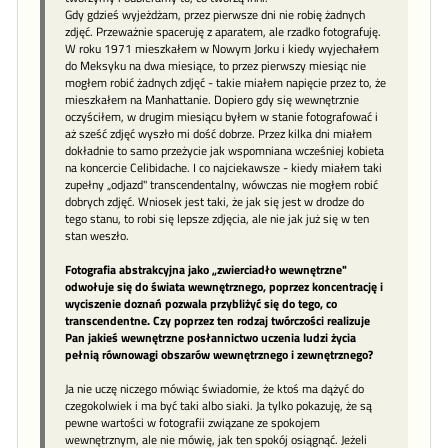
Gdy gdzieś wyjeżdżam, przez pierwsze dni nie robię żadnych
zdjęć. Przeważnie spaceruję z aparatem, ale rzadko fotografuję.
W roku 1971 mieszkałem w Nowym Jorku i kiedy wyjechałem
do Meksyku na dwa miesiące, to przez pierwszy miesiąc nie
mogłem robić żadnych zdjęć - takie miałem napięcie przez to, że
mieszkałem na Manhattanie. Dopiero gdy się wewnętrznie
oczyściłem, w drugim miesiącu byłem w stanie fotografować i
aż sześć zdjęć wyszło mi dość dobrze. Przez kilka dni miałem
dokładnie to samo przeżycie jak wspomniana wcześniej kobieta
na koncercie Celibidache. I co najciekawsze - kiedy miałem taki
zupełny „odjazd" transcendentalny, wówczas nie mogłem robić
dobrych zdjęć. Wniosek jest taki, że jak się jest w drodze do
tego stanu, to robi się lepsze zdjęcia, ale nie jak już się w ten
stan weszło.
Fotografia abstrakcyjna jako „zwierciadło wewnętrzne"
odwołuje się do świata wewnętrznego, poprzez koncentrację i
wyciszenie doznań pozwala przybliżyć się do tego, co
transcendentne. Czy poprzez ten rodzaj twórczości realizuje
Pan jakieś wewnętrzne posłannictwo uczenia ludzi życia
pełnią równowagi obszarów wewnętrznego i zewnętrznego?
Ja nie uczę niczego mówiąc świadomie, że ktoś ma dążyć do
czegokolwiek i ma być taki albo siaki. Ja tylko pokazuję, że są
pewne wartości w fotografii związane ze spokojem
wewnętrznym, ale nie mówię, jak ten spokój osiągnąć. Jeżeli