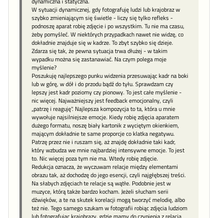
dynamiczna i statyczna.
W sytuacji dynamicznej, gdy fotografuję ludzi lub krajobraz w
szybko zmieniającym się świetle - liczy się tylko refleks -
podnoszę aparat robię zdjęcie i po wszystkim. Tu nie ma czasu,
żeby pomyśleć. W niektórych przypadkach nawet nie widzę, co
dokładnie znajduje się w kadrze. To zbyt szybko się dzieje.
Zdarza się tak, że pewna sytuacja trwa dłużej - w takim
wypadku można się zastanawiać. Na czym polega moje
myślenie?
Poszukuję najlepszego punku widzenia przesuwając kadr na boki
lub w górę, w dół i do przodu bądź do tyłu. Sprawdzam czy
lepszy jest kadr poziomy czy pionowy. To jest całe myślenie -
nic więcej. Najważniejszy jest feedback emocjonalny, czyli
„patrzę i reaguję". Najlepsza kompozycja to ta, która u mnie
wywołuje najsilniejsze emocje. Kiedy robię zdjęcia aparatem
dużego formatu, noszę biały kartonik z wyciętym okienkiem,
mającym dokładnie te same proporcje co klatka negatywu.
Patrzę przez nie i ruszam się, aż znajdę dokładnie taki kadr,
który wzbudza we mnie najbardziej intensywne emocje. To jest
to. Nic więcej poza tym nie ma. Wtedy robię zdjęcie.
Redukcja oznacza, że wyczuwam relacje między elementami
obrazu tak, aż dochodzę do jego esencji, czyli najgłębszej treści.
Na słabych zdjęciach te relacje są wątłe. Podobnie jest w
muzyce, którą także bardzo kocham. Jeżeli słucham serii
dźwięków, a te na skutek korelacji mogą tworzyć melodię, albo
też nie. Tego samego szukam w fotografii robiąc zdjęcia ludziom
lub fotografując krajobrazy, gdzie mamy do czynienia z relacją