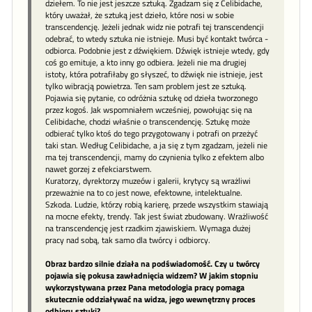
dziełem. To nie jest jeszcze sztuką. Zgadzam się z Celibidache,
który uważał, że sztuką jest dzieło, które nosi w sobie
transcendencję. Jeżeli jednak widz nie potrafi tej transcendencji
odebrać, to wtedy sztuka nie istnieje. Musi być kontakt twórca -
odbiorca. Podobnie jest z dźwiękiem. Dźwięk istnieje wtedy, gdy
coś go emituje, a kto inny go odbiera. Jeżeli nie ma drugiej
istoty, która potrafiłaby go słyszeć, to dźwięk nie istnieje, jest
tylko wibracją powietrza. Ten sam problem jest ze sztuką.
Pojawia się pytanie, co odróżnia sztukę od dzieła tworzonego
przez kogoś. Jak wspomniałem wcześniej, powołując się na
Celibidache, chodzi właśnie o transcendencję. Sztukę może
odbierać tylko ktoś do tego przygotowany i potrafi on przeżyć
taki stan. Według Celibidache, a ja się z tym zgadzam, jeżeli nie
ma tej transcendencji, mamy do czynienia tylko z efektem albo
nawet gorzej z efekciarstwem.
Kuratorzy, dyrektorzy muzeów i galerii, krytycy są wrażliwi
przeważnie na to co jest nowe, efektowne, intelektualne.
Szkoda. Ludzie, którzy robią karierę, przede wszystkim stawiają
na mocne efekty, trendy. Tak jest świat zbudowany. Wrażliwość
na transcendencję jest rzadkim zjawiskiem. Wymaga dużej
pracy nad sobą, tak samo dla twórcy i odbiorcy.
Obraz bardzo silnie działa na podświadomość. Czy u twórcy
pojawia się pokusa zawładnięcia widzem? W jakim stopniu
wykorzystywana przez Pana metodologia pracy pomaga
skutecznie oddziaływać na widza, jego wewnętrzny proces
odbioru sztuki?