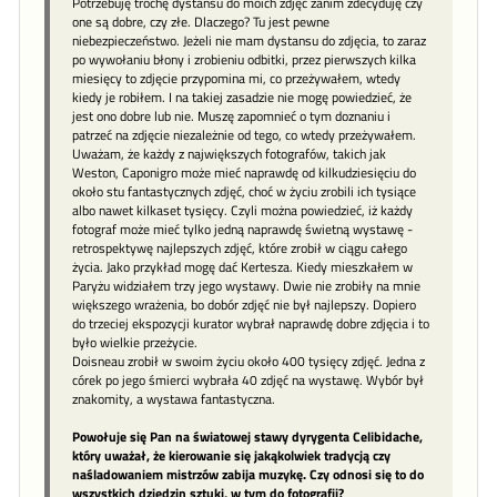
Potrzebuję trochę dystansu do moich zdjęć zanim zdecyduję czy
one są dobre, czy złe. Dlaczego? Tu jest pewne
niebezpieczeństwo. Jeżeli nie mam dystansu do zdjęcia, to zaraz
po wywołaniu błony i zrobieniu odbitki, przez pierwszych kilka
miesięcy to zdjęcie przypomina mi, co przeżywałem, wtedy
kiedy je robiłem. I na takiej zasadzie nie mogę powiedzieć, że
jest ono dobre lub nie. Muszę zapomnieć o tym doznaniu i
patrzeć na zdjęcie niezależnie od tego, co wtedy przeżywałem.
Uważam, że każdy z największych fotografów, takich jak
Weston, Caponigro może mieć naprawdę od kilkudziesięciu do
około stu fantastycznych zdjęć, choć w życiu zrobili ich tysiące
albo nawet kilkaset tysięcy. Czyli można powiedzieć, iż każdy
fotograf może mieć tylko jedną naprawdę świetną wystawę -
retrospektywę najlepszych zdjęć, które zrobił w ciągu całego
życia. Jako przykład mogę dać Kertesza. Kiedy mieszkałem w
Paryżu widziałem trzy jego wystawy. Dwie nie zrobiły na mnie
większego wrażenia, bo dobór zdjęć nie był najlepszy. Dopiero
do trzeciej ekspozycji kurator wybrał naprawdę dobre zdjęcia i to
było wielkie przeżycie.
Doisneau zrobił w swoim życiu około 400 tysięcy zdjęć. Jedna z
córek po jego śmierci wybrała 40 zdjęć na wystawę. Wybór był
znakomity, a wystawa fantastyczna.
Powołuje się Pan na światowej stawy dyrygenta Celibidache,
który uważał, że kierowanie się jakąkolwiek tradycją czy
naśladowaniem mistrzów zabija muzykę. Czy odnosi się to do
wszystkich dziedzin sztuki, w tym do fotografii?