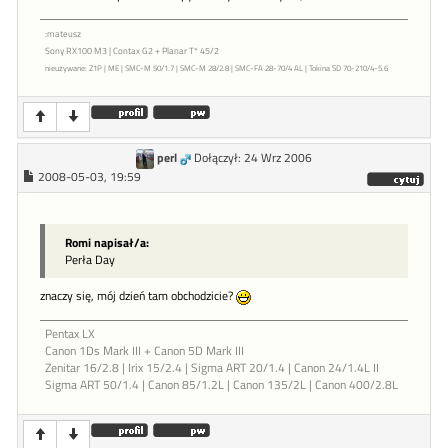
:mateusz
Sony RX100 M3 | Contax G2 + Planar T* 45/2
nieużywane: Z1P | ME | SMC-M 50/1.7 | SMC-M 28/2.8 | SMC-FA 28-70/4 AL | Tokina SD 70-210/4-5.6
perl
Dołączył: 24 Wrz 2006
2008-05-03, 19:59
Romi napisał/a:
Perła Day
znaczy się, mój dzień tam obchodzicie?
Pentax LX
Canon 1Ds Mark III + Canon 5D Mark III
Zenitar 16/2.8 | Irix 15/2.4 | Sigma ART 20/1.4 | Canon 24/1.4L II
Sigma ART 50/1.4 | Canon 85/1.2L | Canon 135/2L | Canon 400/2.8L