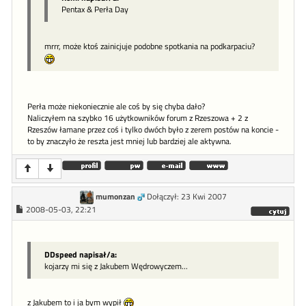
Pentax & Perła Day
mrrr, może ktoś zainicjuje podobne spotkania na podkarpaciu?
Perła może niekoniecznie ale coś by się chyba dało?
Naliczyłem na szybko 16 użytkowników forum z Rzeszowa + 2 z
Rzeszów łamane przez coś i tylko dwóch było z zerem postów na koncie -
to by znaczyło że reszta jest mniej lub bardziej ale aktywna.
mumonzan
Dołączył: 23 Kwi 2007
2008-05-03, 22:21
DDspeed napisał/a:
kojarzy mi się z Jakubem Wędrowyczem...
z Jakubem to i ja bym wypił