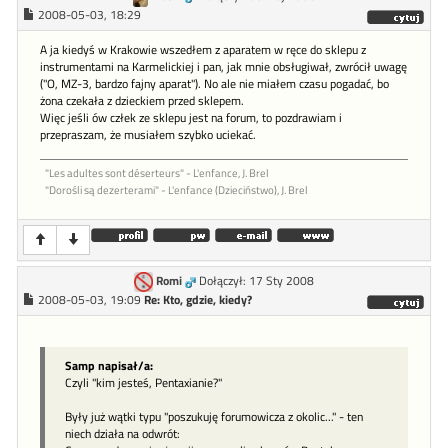
2008-05-03, 18:29
A ja kiedyś w Krakowie wszedłem z aparatem w ręce do sklepu z
instrumentami na Karmelickiej i pan, jak mnie obsługiwał, zwrócił uwagę
("O, MZ-3, bardzo fajny aparat"). No ale nie miałem czasu pogadać, bo
żona czekała z dzieckiem przed sklepem.
Więc jeśli ów człek ze sklepu jest na forum, to pozdrawiam i
przepraszam, że musiałem szybko uciekać.
"Les adultes sont déserteurs" - L'enfance, J. Brel
"Dorośli są dezerterami" - L'enfance (Dzieciństwo), J. Brel
Romi
Dołączył: 17 Sty 2008
2008-05-03, 19:09
Re: Kto, gdzie, kiedy?
Samp napisał/a:
Czyli "kim jesteś, Pentaxianie?"
Były już wątki typu "poszukuję forumowicza z okolic..." - ten
niech działa na odwrót: