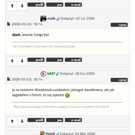
matb
Dołączył: 02 Lis 2006
2008-05-03, 18:14
djack
, jeszcze Songo był.
6x7 z kominkiem, pryzmatem oraz drewnianą rączką
bEEf
Dołączył: 28 Gru 2006
2008-05-03, 18:14
Ja na ostatnim Woodstocku widziałem jakiegoś kasetkowca, ale jak
zagadałem o forum, to się speszył
Moje zdjęcia pozostają amatorskie ze względu na szumy na wysokim ISO i brak AF
PiotrR
Dołączył: 03 Maj 2006