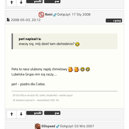
Romi
Dołączył: 17 Sty 2008
2008-05-03, 20:12
perl napisał/a:
znaczy się, mój dzień tam obchodzicie?
Peła to nasz ulubiony napój chmielowy
Lubelska Grupa nim się raczy....
perl - pozdro dla Ciebie.
(K10,k100,w drodze K5, szkła, błyskotki) + wielki zapał
W dalekich planach - Hasselblad H3D-39
DDspeed
Dołączył: 03 Wrz 2007