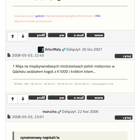
www.kannon.pl
:: galerie:
http://picasaweb.google.pl/Mumonzan
:: PAD:
http://mumonzan.aminus3.com
ArturMaly
Dołączył: 26 Gru 2007
2008-05-03, 22:45
1 Maja na międzynarodowych mistrzostwach polski motocross w
Gdańsku widziałem kogoś z K100D i krótkim kitem...
NX1000 :: NX5 :: NX 16 mm :: NX 30 mm :: NX 18-55 mm :: NX 20-50 mm :: Samyang 8mm f2.8
marucha
Dołączył: 22 Kwi 2006
2008-05-03, 23:01
cynamonowy napisał/a: