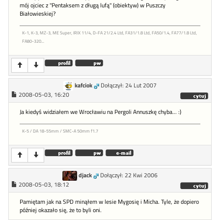
mój ojciec z "Pentaksem z długą lufą" (obiektyw) w Puszczy
Białowieskiej?
K-1, K-3, MZ-3, ME Super, IRIX 11/4, D-FA 21/2.4 Ltd, FA31/1.8 Ltd, FA50/1.4, FA77/1.8 Ltd,
FA80-320...
kafciok
Dołączył: 24 Lut 2007
2008-05-03, 16:20
Ja kiedyś widziałem we Wrocławiu na Pergoli Annuszkę chyba... :)
K-5 / DA 18-55mm / SMC-A 50mm f1.7
djack
Dołączył: 22 Kwi 2006
2008-05-03, 18:12
Pamiętam jak na SPD minąłem w lesie Mygosię i Micha. Tyle, że dopiero
później okazało się, że to byli oni.