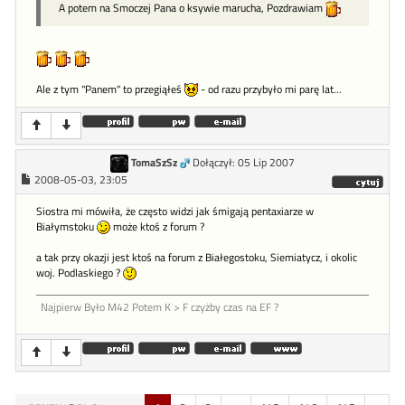
A potem na Smoczej Pana o ksywie marucha, Pozdrawiam
Ale z tym "Panem" to przegiąłeś
- od razu przybyło mi parę lat...
TomaSzSz
Dołączył: 05 Lip 2007
2008-05-03, 23:05
Siostra mi mówiła, że często widzi jak śmigają pentaxiarze w
Białymstoku
może ktoś z forum ?
a tak przy okazji jest ktoś na forum z Białegostoku, Siemiatycz, i okolic
woj. Podlaskiego ?
Najpierw Było M42 Potem K > F czyżby czas na EF ?