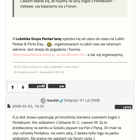
Czasem zdarza się, że mijamy na ulicy kogoś z Pentaksem -
ciekawe, czy kojarzymy się z Forum.
A
Lubelska Grupa Pentax'iarzy
spotyka się od czasu do czasu na Lublin
Pentax & Perła Day...
, organizowanym co jakiś czas we własnym
zakresie. Jest okazja do pogadania i focenia.
http://manufactura.home.p...er=asc&start=50
- a tak się organizujemy.
(K10,k100,w drodze K5, szkła, błyskotki) + wielki zapał
W dalekich planach - Hasselblad H3D-39
baudet
Dołączył: 07 Lut 2008
2008-05-03, 19:35
A ja dziś znowu spacerując po toruńskiej starówce szukałem kogoś z
Pentaksem. Nie widziałem :( Głównie N i C, czasem M. Za to
przedwczoraj na zamku w Golubiu pojawił się Pan z Panią. On miał na
szyi cyfrankę Pentaksa, nie wiem jaką. Z daleka tylko logo na pasku
widziałem. Ale przeca nie zapytam czy forum czyta :)