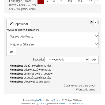
1
2
3
«»
145
146
147
»
PENTAX@PL Strona
Główna
»
Gdzie...
»
Hyde
Park
»
Kto, gdzie, kiedy?
[
]
X
Odpowiedz
Wyświetl posty z ostatnich:
Skocz do:
Nie możesz
pisać nowych tematów
Nie możesz
odpowiadać w tematach
Nie możesz
zmieniać swoich postów
Nie możesz
usuwać swoich postów
Nie możesz
głosować w ankietach
Dodaj temat do Ulubionych
Wersja do druku
Powered by
phpBB
modified by
Przemo
© 2003 phpBB Group
Theme created by
opiszon
, powered with
Bootstrap
and
VanillaJS
.