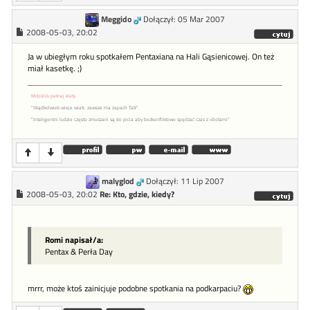
Meggido
Dołączył: 05 Mar 2007
2008-05-03, 20:02
Ja w ubiegłym roku spotkałem Pentaxiana na Hali Gąsienicowej. On też
miał kasetkę. ;)
Miłośnik pełnej klaty
"Skądkolwiek wieje wiatr, zawsze ma zapach Tatr"
"Inteligentni ludzie często zmuszani są do picia aby bezkonfliktowo spędzać czas z idiotami"
malyglod
Dołączył: 11 Lip 2007
2008-05-03, 20:02
Re: Kto, gdzie, kiedy?
Romi napisał/a:
Pentax & Perła Day
mrrr, może ktoś zainicjuje podobne spotkania na podkarpaciu?