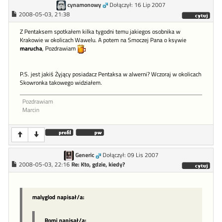
cynamonowy
Dołączył: 16 Lip 2007
2008-05-03, 21:38
Z Pentaksem spotkałem kilka tygodni temu jakiegos osobnika w
Krakowie w okolicach Wawelu. A potem na Smoczej Pana o ksywie
marucha
, Pozdrawiam
P.S. jest jakiś Żyjący posiadacz Pentaksa w alwerni? Wczoraj w okolicach
Skowronka takowego widziałem.
Pozdrawiam
Marcin
Generic
Dołączył: 09 Lis 2007
2008-05-03, 22:16
Re: Kto, gdzie, kiedy?
malyglod napisał/a:
Romi napisał/a: