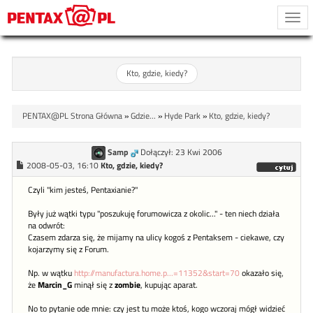
Togg
navi
Kto, gdzie, kiedy?
PENTAX@PL Strona Główna
»
Gdzie...
»
Hyde Park
»
Kto, gdzie, kiedy?
Samp
Dołączył: 23 Kwi 2006
2008-05-03, 16:10
Kto, gdzie, kiedy?
Czyli "kim jesteś, Pentaxianie?"
Były już wątki typu "poszukuję forumowicza z okolic..." - ten niech działa
na odwrót:
Czasem zdarza się, że mijamy na ulicy kogoś z Pentaksem - ciekawe, czy
kojarzymy się z Forum.
Np. w wątku
http://manufactura.home.p...=11352&start=70
okazało się,
że
Marcin_G
minął się z
zombie
, kupując aparat.
No to pytanie ode mnie: czy jest tu może ktoś, kogo wczoraj mógł widzieć