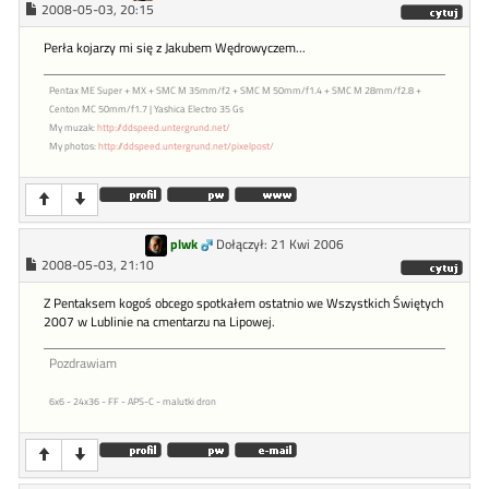
2008-05-03, 20:15
Perła kojarzy mi się z Jakubem Wędrowyczem...
Pentax ME Super + MX + SMC M 35mm/f2 + SMC M 50mm/f1.4 + SMC M 28mm/f2.8 +
Centon MC 50mm/f1.7 | Yashica Electro 35 Gs
My muzak:
http://ddspeed.untergrund.net/
My photos:
http://ddspeed.untergrund.net/pixelpost/
plwk
Dołączył: 21 Kwi 2006
2008-05-03, 21:10
Z Pentaksem kogoś obcego spotkałem ostatnio we Wszystkich Świętych
2007 w Lublinie na cmentarzu na Lipowej.
Pozdrawiam
6x6 - 24x36 - FF - APS-C - malutki dron