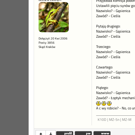
Przyjeżdża komisja poboro
Ustawlili pięciu synów go
Nazwisko? - Gąsienica
Zawód? - Cieśla
Pytają drugiego:
Nazwisko? - Gąsienica
Zawód? - Cieśla
Dołączył: 20 Kwi 2006
Posty: 3856
Trzeciego:
Skąd: Kraków
Nazwisko? - Gąsienica
Zawód? - Cieśla
Czwartego:
Nazwisko? - Gąsienica
Zawód? - Cieśla
Piątego:
Nazwisko? - Gąsienica
Zawód? - Łoptyk mechani
A c wy robicie? - No, co
K10D | MZ-5n | MZ-M