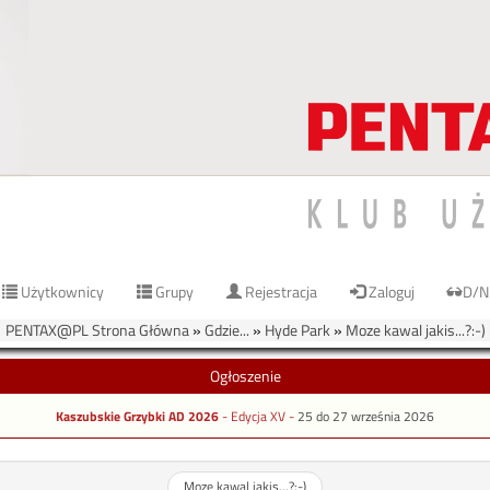
Użytkownicy
Grupy
Rejestracja
Zaloguj
D/N
PENTAX@PL Strona Główna
»
Gdzie...
»
Hyde Park
»
Moze kawal jakis...?:-)
Ogłoszenie
Kaszubskie Grzybki AD 2026
- Edycja XV -
25 do 27 września 2026
Moze kawal jakis...?:-)