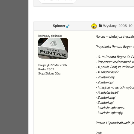
Spinner
Wysłany:
2006-10-
kochający pleśniaki
No coz - wielu juz slysza
Przychodzi Renata Beger do 
- O, to Renata Beger. Co Pa
- Przyszłam reklamować w
Dołączył: 22 Mar 2006
- A powie Pani, że załatwia
Posty: 2302
- A załatwiacie?
Skąd: Zielona Góra
- Załatwiamy.
- Załatwiają!
- I miejsca na listach wybor
- A załatwiacie?
- Załatwiamy!
- Załatwiają!
- I weksle spłacamy.
- I weksle spłacają!
Prawo i Sprawiedliwość. Ja
Pzdr