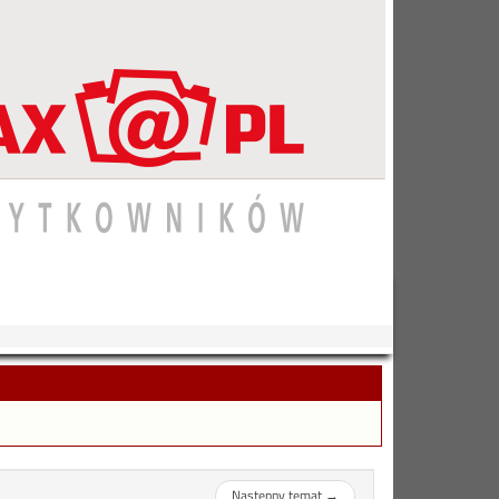
Następny temat
→