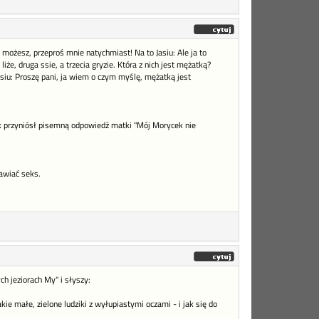
k możesz, przeproś mnie natychmiast! Na to Jasiu: Ale ja to
że, druga ssie, a trzecia gryzie. Która z nich jest mężatką?
siu: Proszę pani, ja wiem o czym myślę, mężatką jest
k przyniósł pisemną odpowiedź matki "Mój Morycek nie
rawiać seks.
h jeziorach My" i słyszy:
e małe, zielone ludziki z wyłupiastymi oczami - i jak się do