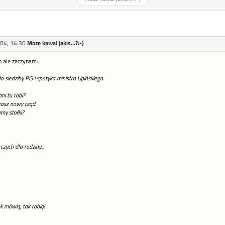
04, 14:30
Moze kawal jakis...?:-)
lo ale zaczynam:
siedziby PiS i spotyka ministra Lipińskiego.
ni tu robi?
asz nowy rząd.
my stołki?
czych dla rodziny...
k mówią, tak robią!