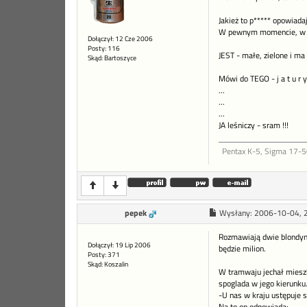
Jakież to p***** opowiada
W pewnym momencie, w podszc
Dołączył: 12 Cze 2006
Posty: 116
JEST - małe, zielone i ma wy
Skąd: Bartoszyce
Mówi do TEGO - j a t u r y 
...
...
...
JA leśniczy - sram !!!
Pentax K-5, Sigma 17-5
pepek
Wysłany:
2006-10-04, 
Rozmawiają dwie blondynki
Dołączył: 19 Lip 2006
będzie milion.
Posty: 371
Skąd: Koszalin
W tramwaju jechał mieszka
spoglada w jego kierunku
-U nas w kraju ustępuje s