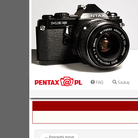
FAQ
Szukaj
←
Poprzedni temat