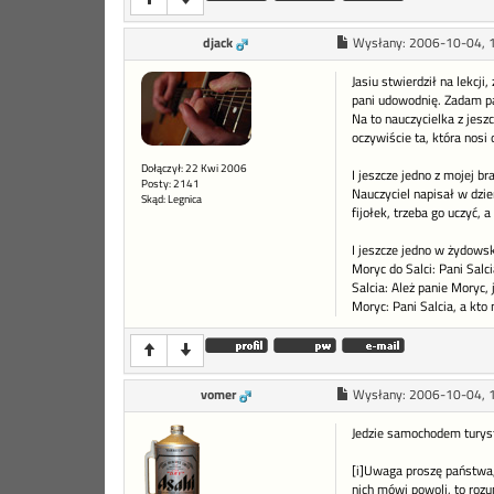
djack
Wysłany:
2006-10-04, 
Jasiu stwierdził na lekcji
pani udowodnię. Zadam pan
Na to nauczycielka z jes
oczywiście ta, która nosi
Dołączył: 22 Kwi 2006
I jeszcze jedno z mojej b
Posty: 2141
Nauczyciel napisał w dzi
Skąd: Legnica
fijołek, trzeba go uczyć, a
I jeszcze jedno w żydows
Moryc do Salci: Pani Salc
Salcia: Ależ panie Moryc,
Moryc: Pani Salcia, a kto
vomer
Wysłany:
2006-10-04, 
Jedzie samochodem turyst
[i]Uwaga proszę państwa, 
nich mówi powoli, to roz