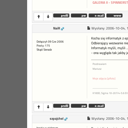
GALERIA II - SPINNERS
NaiR
Wysłany:
2006-10-04, 
Kocha się informatyk z e
Dołączył: 09 Cze 2006
Odbierający wezwanie nie 
Posty: 175
Informatyk myśli, myśli .
Skąd: Sieradz
- ona wygląda tak jakby je
Pozdrawiam
Mariusz
Moje zdjęcia [plfoto]
----------------------
K100D, Sigma 10-20 f/4-5.6 EX 
szpajchel
Wysłany:
2006-10-04, 
bestia w zielonym