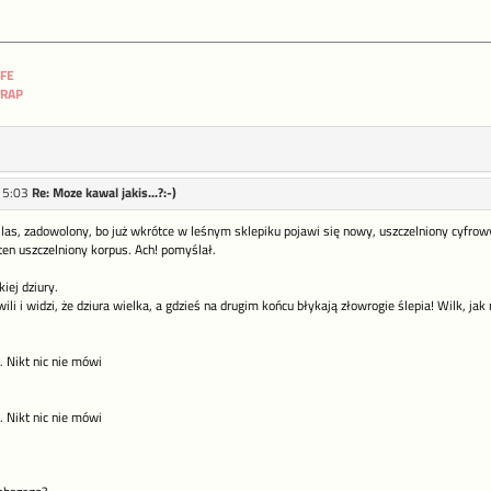
IFE
TRAP
15:03
Re: Moze kawal jakis...?:-)
z las, zadowolony, bo już wkrótce w leśnym sklepiku pojawi się nowy, uszczelniony cyfrowy
 ten uszczelniony korpus. Ach! pomyślał.
iej dziury.
ili i widzi, że dziura wielka, a gdzieś na drugim końcu błykają złowrogie ślepia! Wilk, jak
 Nikt nic nie mówi
 Nikt nic nie mówi