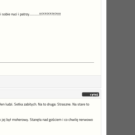
uci i patrzy...........!!!?!?!?!?!?!!?!!!!!
 ludzi. Setka zabitych. Na to druga: Straszne. Na stare to
cik jej był moherowy. Stanęła nad gościem i co chwilę nerwowo