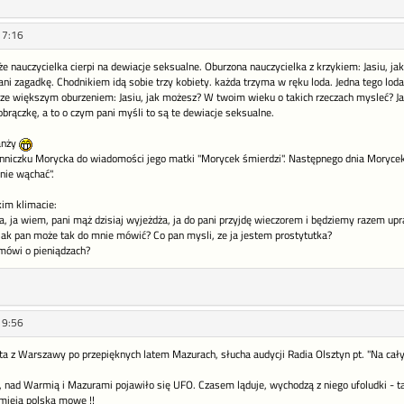
17:16
, że nauczycielka cierpi na dewiacje seksualne. Oburzona nauczycielka z krzykiem: Jasiu, ja
i zagadkę. Chodnikiem idą sobie trzy kobiety. każda trzyma w ręku loda. Jedna tego loda li
zcze większym oburzeniem: Jasiu, jak możesz? W twoim wieku o takich rzeczach mysleć? Ja
 obrączkę, a to o czym pani myśli to są te dewiacje seksualne.
ranży
enniczku Morycka do wiadomości jego matki "Morycek śmierdzi". Następnego dnia Moryce
 nie wąchać".
kim klimacie:
ia, ja wiem, pani mąż dzisiaj wyjeżdża, ja do pani przyjdę wieczorem i będziemy razem up
 jak pan może tak do mnie mówić? Co pan mysli, ze ja jestem prostytutka?
 mówi o pieniądzach?
19:56
a z Warszawy po przepięknych latem Mazurach, słucha audycji Radia Olsztyn pt. "Na całyc
nad Warmią i Mazurami pojawiło się UFO. Czasem ląduje, wychodzą z niego ufoludki - taki
umieją polską mowe !!