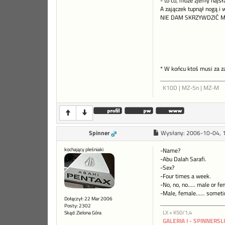
- to co, może zjemy najs
A zajączek tupnął nogą i 
NIE DAM SKRZYWDZIĆ M
* W końcu ktoś musi za 
K10D | MZ-5n | MZ-M
Spinner
Wysłany:
2006-10-04, 
kochający pleśniaki
-Name?
-Abu Dalah Sarafi.
-Sex?
-Four times a week.
-No, no, no..... male or f
-Male, female...... someti
Dołączył: 22 Mar 2006
Posty: 2302
LX + K50/1,4
Skąd: Zielona Góra
GALERIA I - SPINNERSL