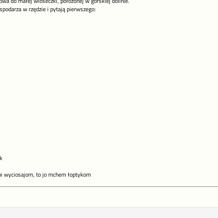
wa do małej wioseczki, położonej w górskiej dolinie.
spodarza w rzędzie i pytają pierwszego:
k
 uni wyciosajom, to jo mchem łoptykom