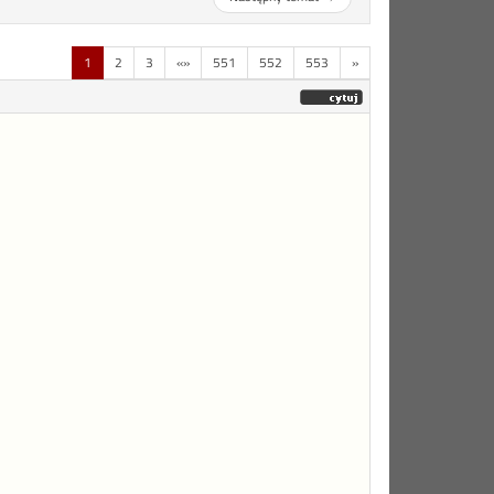
1
2
3
«»
551
552
553
»