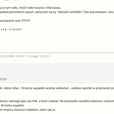
ją w tym radiu, myśli sobie turysta z Warszawy.
zytnieńskich lasach, zatrzymał się by "odcedzić kartofelki". Stoi pod drzewem, sika i sobie n
łupiaste oczy !!!!!!!!!!!!
s t a - s i k a m !
0/2,8 HSM, FA 50/1,7 Soligor 135/3,5
20:55
. Jedna mówi : Straszny wypadek wczoraj widziałam , autobus wjechał w przystanek pełen
niec czarnego lądu, był tłok, a facet siedział. Na przystanku wsiadła kobiecina, a bere
. W końcu wypaliła:
ie miejsca starszym kobietom ,takim jak ja.