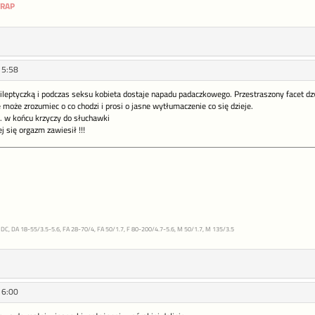
TRAP
15:58
pileptyczką i podczas seksu kobieta dostaje napadu padaczkowego. Przestraszony facet d
może zrozumiec o co chodzi i prosi o jasne wytłumaczenie co się dzieje.
.. w końcu krzyczy do słuchawki
j się orgazm zawiesił !!!
DC, DA 18-55/3.5-5.6, FA 28-70/4, FA 50/1.7, F 80-200/4.7-5.6, M 50/1.7, M 135/3.5
16:00