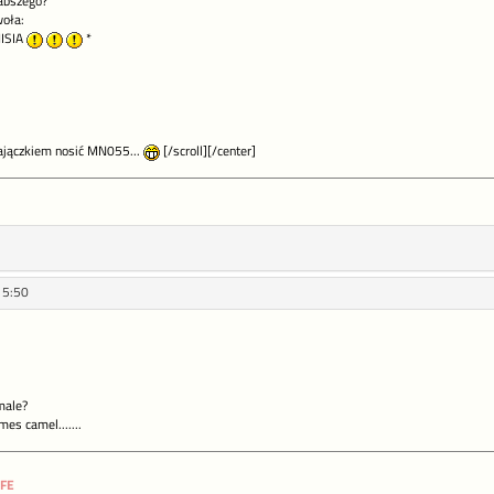
łabszego?
woła:
ISIA
*
zajączkiem nosić MN055...
[/scroll][/center]
15:50
emale?
mes camel.......
IFE