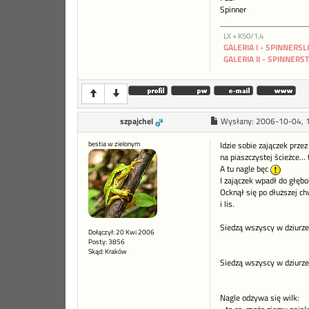
Spinner
LX + K50/1,4
GALERIA I - SPINNERSL
GALERIA II - SPINNERS
szpajchel
Wysłany:
2006-10-04, 
bestia w zielonym
Idzie sobie zajączek prze
na piaszczystej ścieżce...
A tu nagle bęc
I zajączek wpadł do głębok
Ocknął się po dłuższej chw
i lis.
Siedzą wszyscy w dziurze.
Dołączył: 20 Kwi 2006
Posty: 3856
Skąd: Kraków
Siedzą wszyscy w dziurze.
Nagle odzywa się wilk: