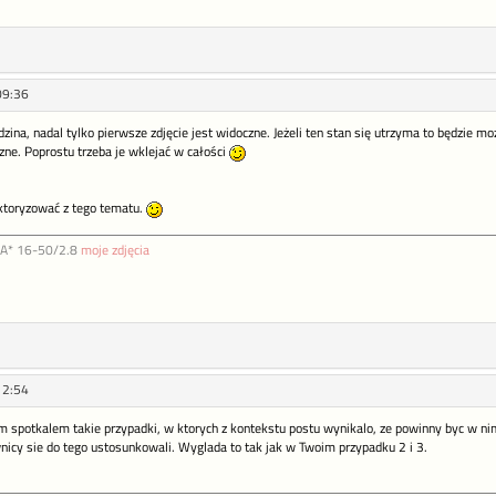
09:36
ina, nadal tylko pierwsze zdjęcie jest widoczne. Jeżeli ten stan się utrzyma to będzie moż
e. Poprostu trzeba je wklejać w całości
oktoryzować z tego tematu.
DA* 16-50/2.8
moje zdjęcia
12:54
 spotkalem takie przypadki, w ktorych z kontekstu postu wynikalo, ze powinny byc w nim 
nicy sie do tego ustosunkowali. Wyglada to tak jak w Twoim przypadku 2 i 3.