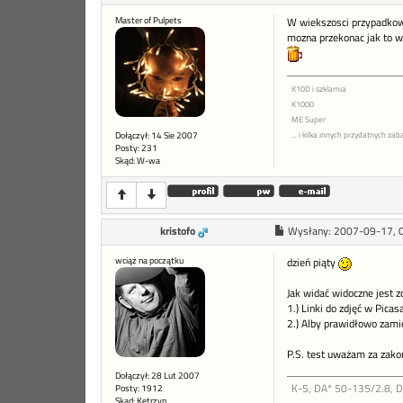
Master of Pulpets
W wiekszosci przypadkow pe
mozna przekonac jak to wl
K10D i szklarnia
K1000
ME Super
Dołączył: 14 Sie 2007
... i kilka innych przydatnych z
Posty: 231
Skąd: W-wa
kristofo
Wysłany:
2007-09-17, 
wciąż na początku
dzień piąty
Jak widać widoczne jest z
1.) Linki do zdjęć w Pica
2.) Alby prawidłowo zamie
P.S. test uważam za zakońc
Dołączył: 28 Lut 2007
K-5, DA* 50-135/2.8, 
Posty: 1912
Skąd: Kętrzyn