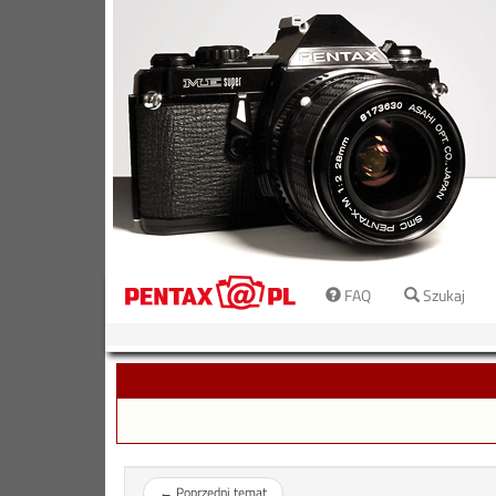
FAQ
Szukaj
←
Poprzedni temat