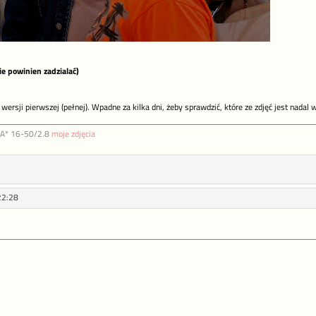
ie powinien zadzialać)
 wersji pierwszej (pełnej). Wpadne za kilka dni, żeby sprawdzić, które ze zdjęć jest nadal
DA* 16-50/2.8
moje zdjęcia
22:28