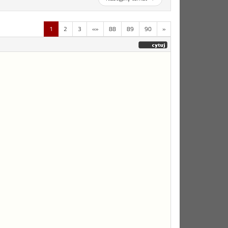
1
2
3
«»
88
89
90
»