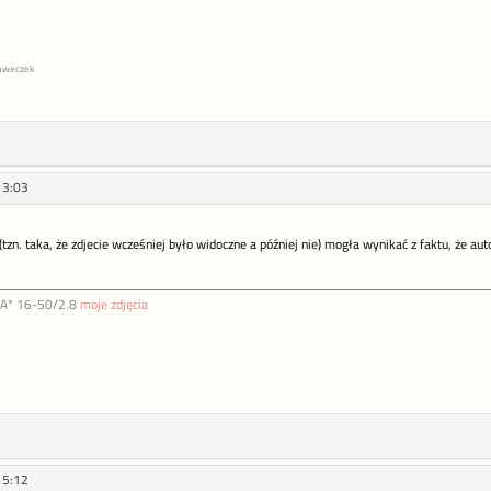
abaweczek
13:03
(tzn. taka, że zdjecie wcześniej było widoczne a później nie) mogła wynikać z faktu, że aut
DA* 16-50/2.8
moje zdjęcia
15:12