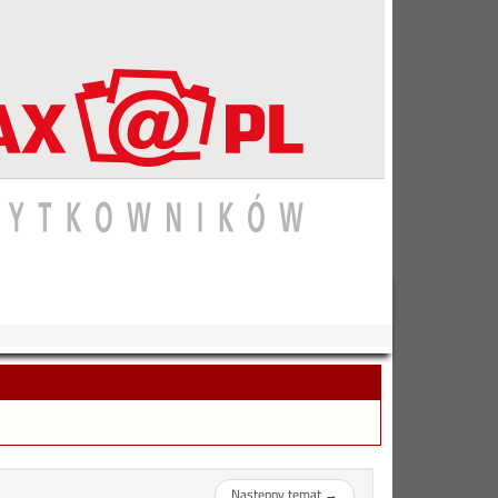
Następny temat
→