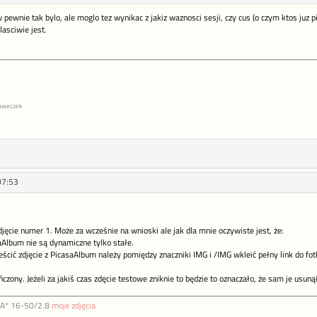
wnie tak bylo, ale moglo tez wynikac z jakiz waznosci sesji, czy cus (o czym ktos juz pisal
asciwie jest.
abaweczek
07:53
djęcie numer 1. Może za wcześnie na wnioski ale jak dla mnie oczywiste jest, że:
saAlbum nie są dynamiczne tylko stałe.
ścić zdjęcie z PicasaAlbum należy pomiędzy znaczniki IMG i /IMG wkleić pełny link do fotk
zony. Jeżeli za jakiś czas zdęcie testowe zniknie to będzie to oznaczało, że sam je usunął
DA* 16-50/2.8
moje zdjęcia