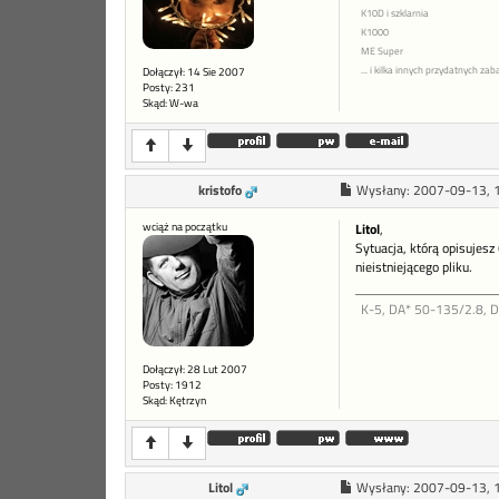
K10D i szklarnia
K1000
ME Super
... i kilka innych przydatnych z
Dołączył: 14 Sie 2007
Posty: 231
Skąd: W-wa
kristofo
Wysłany:
2007-09-13, 
wciąż na początku
Litol
,
Sytuacja, którą opisujesz 
nieistniejącego pliku.
K-5, DA* 50-135/2.8, 
Dołączył: 28 Lut 2007
Posty: 1912
Skąd: Kętrzyn
Litol
Wysłany:
2007-09-13, 