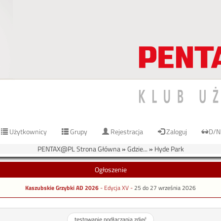
Użytkownicy
Grupy
Rejestracja
Zaloguj
D/N
PENTAX@PL Strona Główna
»
Gdzie...
»
Hyde Park
Ogłoszenie
Kaszubskie Grzybki AD 2026
- Edycja XV -
25 do 27 września 2026
testowanie podłączania zdjęć