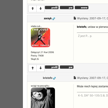
zorzyk
Wysłany:
2007-09-17, 
słabo cuś...
kristofo
, ustaw w pierwsz
Ż jest P... p.
Dołączył: 21 Kwi 2006
Posty: 7908
Skąd: JG
kristofo
Wysłany:
2007-09-17, 
wciąż na początku
Może niech lepiej zostani
K-5, DA* 50-135/2.8, 