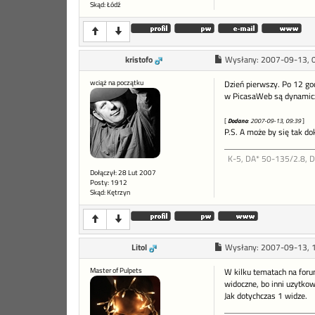
Skąd: Łódź
kristofo
Wysłany:
2007-09-13, 
wciąż na początku
Dzień pierwszy. Po 12 godz
w PicasaWeb są dynamiczn
[
Dodano
: 2007-09-13, 09:39
]
P.S. A może by się tak d
K-5, DA* 50-135/2.8, 
Dołączył: 28 Lut 2007
Posty: 1912
Skąd: Kętrzyn
Litol
Wysłany:
2007-09-13, 
Master of Pulpets
W kilku tematach na forum
widoczne, bo inni uzytkow
Jak dotychczas 1 widze.