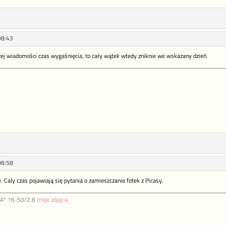
08:43
ej wiadomości czas wygaśnięcia, to cały wątek wtedy zniknie we wskazany dzień.
08:58
e. Caly czas pojawiają się pytania o zamieszczanie fotek z Picasy.
DA* 16-50/2.8
moje zdjęcia