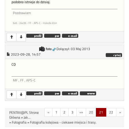
podobno istnieje do dzisiaj.
Pozdrawiam
6x6 - 24x36 - FF - APS-C - malutki dron
foto
Dołączył: 03 Maj 2013
2023-09-28, 14:57
CD
MF , FF , APS-C
«
1
2
3
«»
20
21
22
»
PENTAX@PL Strona
Główna
»
Jak...
»
Fotografia
»
Fotografia kolejowa - ciekawe miejsca i trasy.