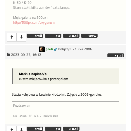
K-50 / K-70
Stare stałki,kilka zomów,fiszka,lampa.
Moja galeria na 500px :
http://500px.com/oxygenum
plwk
Dołączył: 21 Kwi 2006
2023-09-27, 16:12
Markus napisał/a:
ekstra miejscówka z potencjałem
Stacja kolejowa w Lewinie Kłodzkim. Zdjęcie z 2008-go roku.
Pozdrawiam
6x6 - 24x36 - FF - APS-C - malutki dron