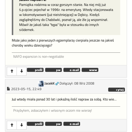
Pamiątka rodzinna w coraz gorszym stanie. Na niej mój już
ś.p.ojciec pojechał w 1996r. na emeryturę. Wtedy stacjonowała
w lokomotywowni (już nieistniejącej) w Dębicy. Kiedyś
zaglądnęliśmy do Chabówki, poznał ją, ale źle ją wspominał.
Mówił że jakaś taka "tępa" była w stosunku do innych
siódemek.
Może jako jeden z pierwszych egzemplarzy cierpiała jeszcze na jakieś
choroby wieku dziecięcego?
NAFO expansion is non-negotiable
JacekK
Dołączył: 08 Wrz 2008
2023-05-15, 22:49
Już wtedy miała ponad 30 lat i pokaźną ilość napraw za sobą. Kto wie...
Przybyłem, zobaczyłem i własnym oczom nie wierzę!