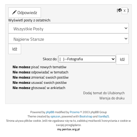
[
]
X
Odpowiedz
Wyświetl posty z ostatnich:
Skocz do:
Nie możesz
pisać nowych tematów
Nie możesz
odpowiadać w tematach
Nie możesz
zmieniać swoich postów
Nie możesz
usuwać swoich postów
Nie możesz
głosować w ankietach
Dodaj temat do Ulubionych
Wersja do druku
Powered by
phpBB
modified by
Przemo
© 2003 phpBB Group
Theme created by
opiszon
, powered with
Bootstrap
and
VanillaJS
.
Strona używa plików cookie. Jeśli nie zgadzasz się na to, zablokuj możliwość korzystania z cookie w
swojej przeglądarce.
my.pentax.org.pl