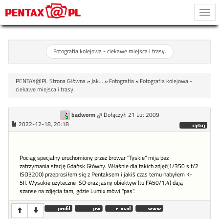
Togg
navi
Fotografia kolejowa - ciekawe miejsca i trasy.
PENTAX@PL Strona Główna
»
Jak...
»
Fotografia
»
Fotografia kolejowa -
ciekawe miejsca i trasy.
badworm
Dołączył: 21 Lut 2009
2022-12-18, 20:18
Pociąg specjalny uruchomiony przez browar "Tyskie" mija bez
zatrzymania stację Gdańsk Główny. Właśnie dla takich zdjęć(1/350 s f/2
ISO3200) przeprosiłem się z Pentaksem i jakiś czas temu nabyłem K-
5II. Wysokie użyteczne ISO oraz jasny obiektyw (tu FA50/1,4) dają
szanse na zdjęcia tam, gdzie Lumix mówi "pas".