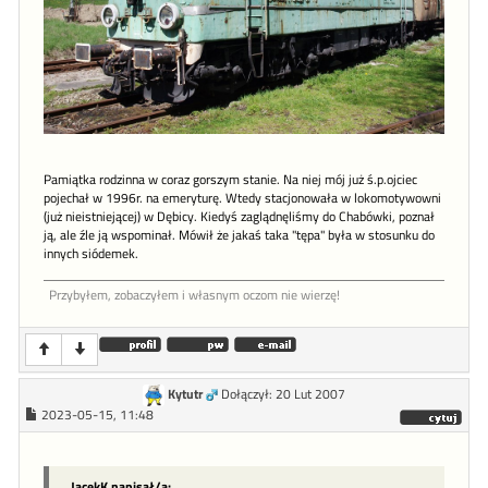
Pamiątka rodzinna w coraz gorszym stanie. Na niej mój już ś.p.ojciec
pojechał w 1996r. na emeryturę. Wtedy stacjonowała w lokomotywowni
(już nieistniejącej) w Dębicy. Kiedyś zaglądnęliśmy do Chabówki, poznał
ją, ale źle ją wspominał. Mówił że jakaś taka "tępa" była w stosunku do
innych siódemek.
Przybyłem, zobaczyłem i własnym oczom nie wierzę!
Kytutr
Dołączył: 20 Lut 2007
2023-05-15, 11:48
JacekK napisał/a: