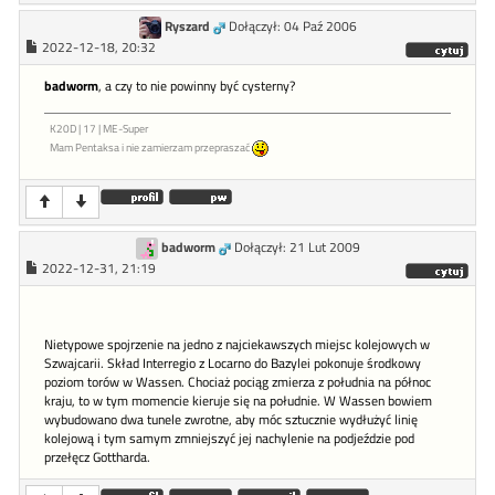
Ryszard
Dołączył: 04 Paź 2006
2022-12-18, 20:32
badworm
, a czy to nie powinny być cysterny?
K20D | 17 | ME-Super
Mam Pentaksa i nie zamierzam przepraszać
badworm
Dołączył: 21 Lut 2009
2022-12-31, 21:19
Nietypowe spojrzenie na jedno z najciekawszych miejsc kolejowych w
Szwajcarii. Skład Interregio z Locarno do Bazylei pokonuje środkowy
poziom torów w Wassen. Chociaż pociąg zmierza z południa na północ
kraju, to w tym momencie kieruje się na południe. W Wassen bowiem
wybudowano dwa tunele zwrotne, aby móc sztucznie wydłużyć linię
kolejową i tym samym zmniejszyć jej nachylenie na podjeździe pod
przełęcz Gottharda.