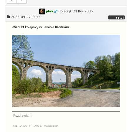
plwk
Dołączył: 21 Kwi 2006
2023-09-27, 20:00
Wiadukt kolejowy w Lewinie Kłodzkim.
Pozdrawiam
6x6 - 24x36 - FF - APS-C - malutki dron