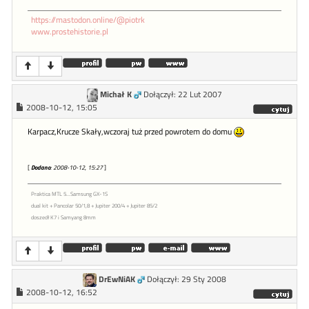
https://mastodon.online/@piotrk
www.prostehistorie.pl
Michał K
Dołączył: 22 Lut 2007
2008-10-12, 15:05
Karpacz,Krucze Skały,wczoraj tuż przed powrotem do domu
[
Dodano
: 2008-10-12, 15:27
]
Praktica MTL 5...Samsung GX-1S
dual kit + Pancolar 50/1,8 + Jupiter 200/4 + Jupiter 85/2
doszedł K7 i Samyang 8mm
DrEwNiAK
Dołączył: 29 Sty 2008
2008-10-12, 16:52