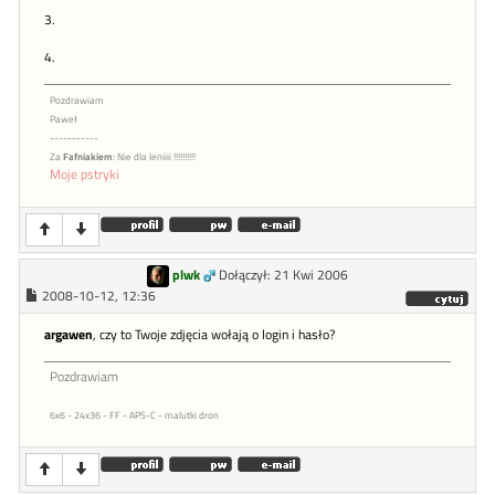
3.
4.
Pozdrawiam
Paweł
-----------
Za
Fafniakiem
: Nie dla leniiii !!!!!!!!!!
Moje pstryki
plwk
Dołączył: 21 Kwi 2006
2008-10-12, 12:36
argawen
, czy to Twoje zdjęcia wołają o login i hasło?
Pozdrawiam
6x6 - 24x36 - FF - APS-C - malutki dron