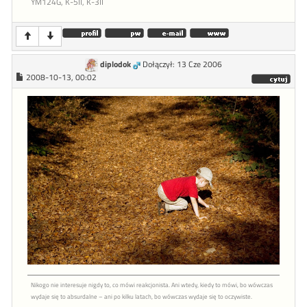
YM124G, K-5II, K-3II
diplodok
Dołączył: 13 Cze 2006
2008-10-13, 00:02
Nikogo nie interesuje nigdy to, co mówi reakcjonista. Ani wtedy, kiedy to mówi, bo wówczas
wydaje się to absurdalne – ani po kilku latach, bo wówczas wydaje się to oczywiste.