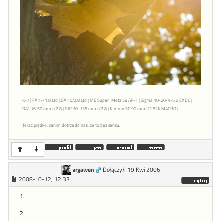
K-7 | FA 77/1.8 Ltd | DA 40/2.8 Ltd | ME Super | Metz 58 AF-1 | Sigma 10-20/4-5.6 EX DC |
DA* 16-50 mm f/2.8 | DA* 50-135 mm f/2.8 | Tamron SP 90 mm f/2.8 Di MACRO |
Teraz prędko, zanim dotrze do nas, że to bez sensu.
argawen
Dołączył: 19 Kwi 2006
2008-10-12, 12:33
1.
2.