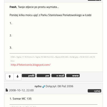
Fresh
, Twoje zdjecie po prostu wymiata...
Poniżej kilka moicu ujęć z Parku Stanisława Poniatowskiego w Łodzi
1.
2.
3.
K10D + Sigma 17-70 f/2.8-4.5 + Sigma 70-300 f/4.0-5.6 + Raynox DCR-250 + chiński grip + FA 35 f/2.0 + DA 70
f/2.4
http://fotonicznie.blogspot.com/
rychu
Dołączył: 08 Paź 2006
2008-10-12, 22:00
1. Sonnar MC 135