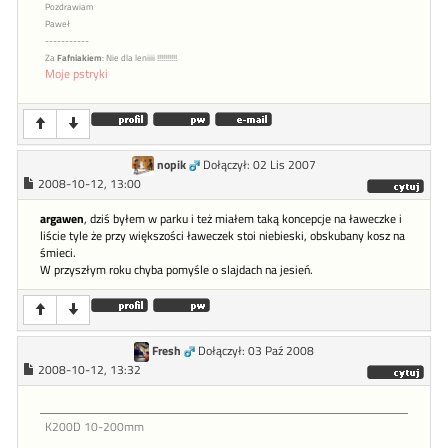
Pozdrawiam
Paweł
-----------
Za
Fafniakiem
: Nie dla leniiii !!!!!!!!!!
Moje pstryki
nopik
Dołączył: 02 Lis 2007
2008-10-12, 13:00
argawen
, dziś byłem w parku i też miałem taką koncepcje na ławeczke i
liście tyle że przy większości ławeczek stoi niebieski, obskubany kosz na
śmieci.
W przyszłym roku chyba pomyśle o slajdach na jesień.
Fresh
Dołączył: 03 Paź 2008
2008-10-12, 13:32
K200D 10-200mm