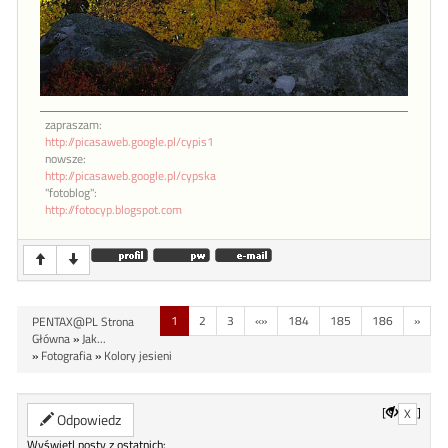
zapraszam:
http://picasaweb.google.pl/cypis1
nowsze:
http://picasaweb.google.pl/cypska
"fotoblog":
http://fotocyp.blogspot.com
1
2
3
«»
184
185
186
»
PENTAX@PL Strona
Główna
»
Jak...
»
Fotografia
»
Kolory jesieni
[
]
X
Odpowiedz
Wyświetl posty z ostatnich: