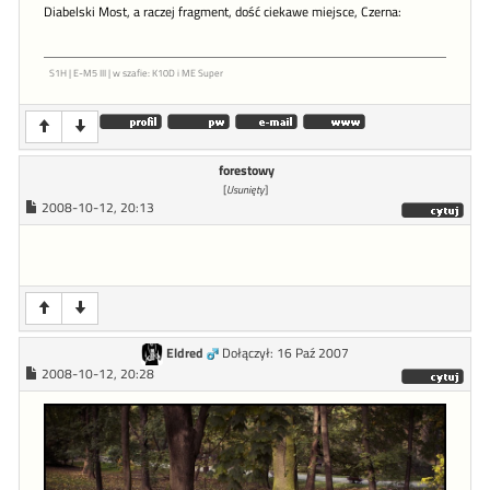
Diabelski Most, a raczej fragment, dość ciekawe miejsce, Czerna:
S1H | E-M5 III | w szafie: K10D i ME Super
forestowy
[
Usunięty
]
2008-10-12, 20:13
Eldred
Dołączył: 16 Paź 2007
2008-10-12, 20:28