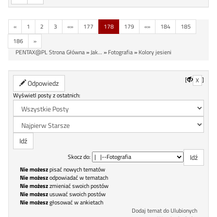
«
1
2
3
«»
177
178
179
«»
184
185
186
»
PENTAX@PL Strona Główna
»
Jak...
»
Fotografia
»
Kolory jesieni
[
]
X
Odpowiedz
Wyświetl posty z ostatnich:
Skocz do:
Nie możesz
pisać nowych tematów
Nie możesz
odpowiadać w tematach
Nie możesz
zmieniać swoich postów
Nie możesz
usuwać swoich postów
Nie możesz
głosować w ankietach
Dodaj temat do Ulubionych