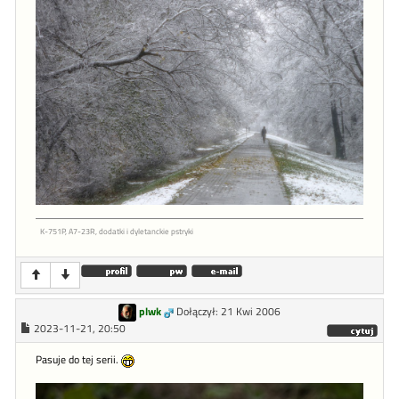
K-751P, A7-23R, dodatki i dyletanckie pstryki
plwk
Dołączył: 21 Kwi 2006
2023-11-21, 20:50
Pasuje do tej serii.