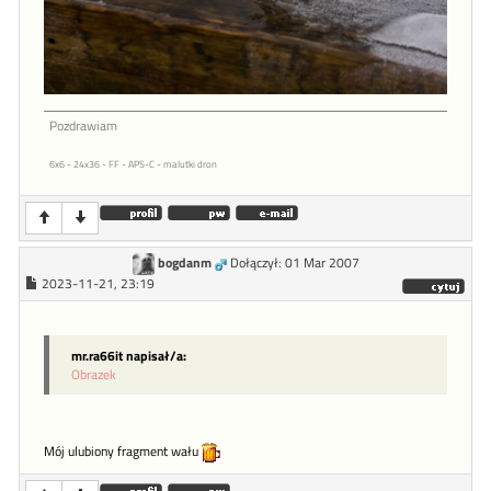
Pozdrawiam
6x6 - 24x36 - FF - APS-C - malutki dron
bogdanm
Dołączył: 01 Mar 2007
2023-11-21, 23:19
mr.ra66it napisał/a:
Obrazek
Mój ulubiony fragment wału