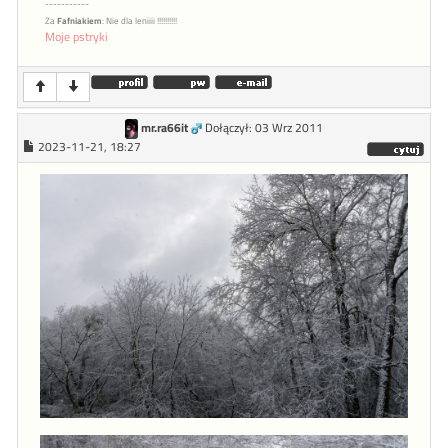
-----------
Za
Fafniakiem
: Nie dla leniiii !!!!!!!!!!
Moje pstryki
mr.ra66it
Dołączył: 03 Wrz 2011
2023-11-21, 18:27