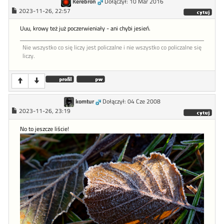
Kerebron
Dołączył: 10 Mar 2016
2023-11-26, 22:57
Uuu, krowy też już poczerwieniały - ani chybi jesień.
Nie wszystko co się liczy jest policzalne i nie wszystko co policzalne się
liczy.
komtur
Dołączył: 04 Cze 2008
2023-11-26, 23:19
No to jeszcze liście!