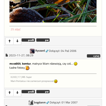
25 zdjęć
Ryszard
Dołączył: 04 Paź 2006
2023-11-27, 08:29
mr.ra66it
,
komtur
, matryce Wam rdzewieją, czy coś...
Ładne fotosy
K20D | 17 | ME-Super
Mam Pentaksa i nie zamierzam przepraszać
bogdanm
Dołączył: 01 Mar 2007