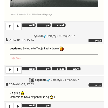
K-751P, A7-23R, dodatki i dyletanckie pstryki
rysiekll
Dołączył: 10 Maj 2007
2024-01-07, 15:14
bogdanm
, świetne te Twoje kadry drzew
Zdjęcia ...
bogdanm
Dołączył: 01 Mar 2007
2024-01-07, 17:52
Dziękuję
(ostatnie to nawet z pentaksa są
)