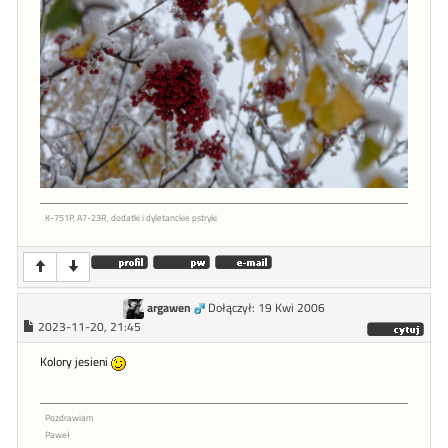
K-751P, A7-23R, dodatki i dyletanckie pstryki
argawen
Dołączył: 19 Kwi 2006
2023-11-20, 21:45
Kolory jesieni
Pozdrawiam
Paweł