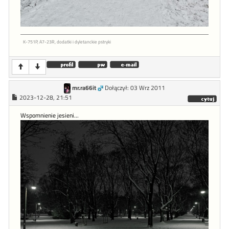
K-751P, A7-23R, dodatki i dyletanckie pstryki
mr.ra66it
Dołączył: 03 Wrz 2011
2023-12-28, 21:51
Wspomnienie jesieni...