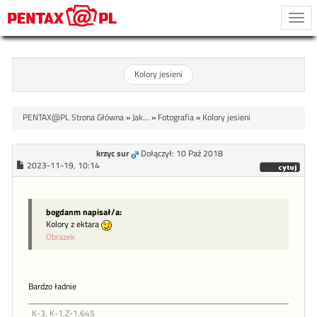
Togg
navi
Kolory jesieni
PENTAX@PL Strona Główna
»
Jak...
»
Fotografia
»
Kolory jesieni
krzyc sur
Dołączył: 10 Paź 2018
2023-11-19, 10:14
bogdanm napisał/a:
Kolory z ektara
Obrazek
Bardzo ładnie
K-3, K-1,Z-1,645