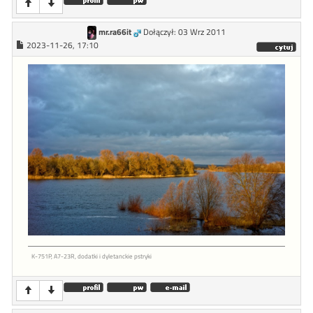
mr.ra66it
Dołączył: 03 Wrz 2011
2023-11-26, 17:10
K-751P, A7-23R, dodatki i dyletanckie pstryki