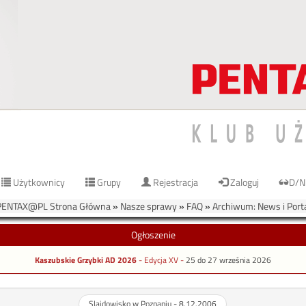
Użytkownicy
Grupy
Rejestracja
Zaloguj
D/N
PENTAX@PL Strona Główna
»
Nasze sprawy
»
FAQ
»
Archiwum: News i Port
Ogłoszenie
Kaszubskie Grzybki AD 2026
- Edycja XV -
25 do 27 września 2026
Slajdowisko w Poznaniu - 8.12.2006