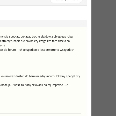
my sie spotkac, pokazac troche slajdow z ubieglego roku,
stniczyc, napic sie piwka czy czego kto tam chce a co
erze.
oscia forum ;-) A ze spotkanie jest otwarte to wszystkich
, ekran oraz dostep do baru (miedzy innymi lokalny specjal czy
o bede ja - wasz zaufany czlowiek na tej imprezie ;-P