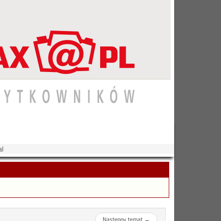
al
Następny temat
→