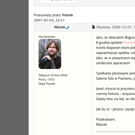
Przesunięty przez:
Piotrek
2007-02-03, 22:41
Maciek
Wysłany:
2006-12-01, 
the clansman
Jako, ze obiecalem Bogus
8 grudnia (piatek)
Poznańs
troche diaporam ktore pok
najwazniejsze spotkac sie
Jako, ze w powyzszym expo
serdecznie zapraszam!
Spotkanie planowane jest 
Dołączył: 20 Kwi 2006
Galeria Tula w Poznaniu, 
Posty: 1353
Skąd: Poznań
Jezeli chcecie to przynie
ciemna fortuna - oczywisc
Gdyby ktos sie bal, ze nik
Jak by co - piszcie i pytajc
Pozdrawiam,
Maciek