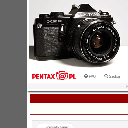
FAQ
Szukaj
←
Poprzedni temat