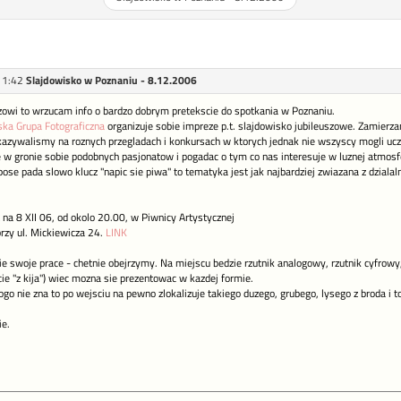
11:42
Slajdowisko w Poznaniu - 8.12.2006
zowi to wrzucam info o bardzo dobrym pretekscie do spotkania w Poznaniu.
ka Grupa Fotograficzna
organizuje sobie impreze p.t. slajdowisko jubileuszowe. Zamierza
azywalismy na roznych przegladach i konkursach w ktorych jednak nie wszyscy mogli ucze
 w gronie sobie podobnych pasjonatow i pogadac o tym co nas interesuje w luznej atmosf
se pada slowo klucz "napic sie piwa" to tematyka jest jak najbardziej zwiazana z dzialaln
na 8 XII 06, od okolo 20.00, w Piwnicy Artystycznej
przy ul. Mickiewicza 24.
LINK
scie swoje prace - chetnie obejrzymy. Na miejscu bedzie rzutnik analogowy, rzutnik cyfrowy
ie "z kija") wiec mozna sie prezentowac w kazdej formie.
ogo nie zna to po wejsciu na pewno zlokalizuje takiego duzego, grubego, lysego z broda i t
ie.