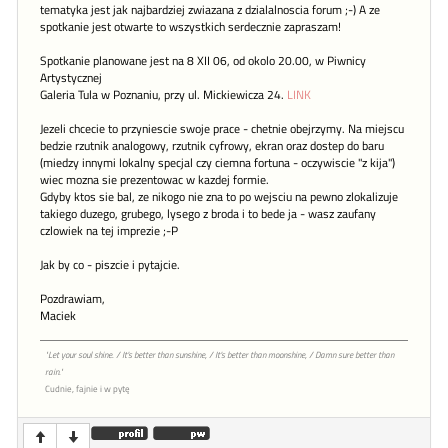
tematyka jest jak najbardziej zwiazana z dzialalnoscia forum ;-) A ze
spotkanie jest otwarte to wszystkich serdecznie zapraszam!
Spotkanie planowane jest na 8 XII 06, od okolo 20.00, w Piwnicy
Artystycznej
Galeria Tula w Poznaniu, przy ul. Mickiewicza 24.
LINK
Jezeli chcecie to przyniescie swoje prace - chetnie obejrzymy. Na miejscu
bedzie rzutnik analogowy, rzutnik cyfrowy, ekran oraz dostep do baru
(miedzy innymi lokalny specjal czy ciemna fortuna - oczywiscie "z kija")
wiec mozna sie prezentowac w kazdej formie.
Gdyby ktos sie bal, ze nikogo nie zna to po wejsciu na pewno zlokalizuje
takiego duzego, grubego, lysego z broda i to bede ja - wasz zaufany
czlowiek na tej imprezie ;-P
Jak by co - piszcie i pytajcie.
Pozdrawiam,
Maciek
"Let your soul shine. / It's better than sunshine, / It's better than moonshine, / Damn sure better than
rain."
Cudnie, fajnie i w pytę