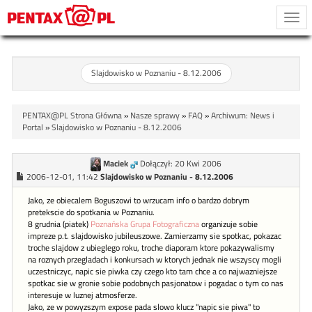
Togg
navi
Slajdowisko w Poznaniu - 8.12.2006
PENTAX@PL Strona Główna
»
Nasze sprawy
»
FAQ
»
Archiwum: News i
Portal
»
Slajdowisko w Poznaniu - 8.12.2006
Maciek
Dołączył: 20 Kwi 2006
2006-12-01, 11:42
Slajdowisko w Poznaniu - 8.12.2006
Jako, ze obiecalem Boguszowi to wrzucam info o bardzo dobrym
pretekscie do spotkania w Poznaniu.
8 grudnia (piatek)
Poznańska Grupa Fotograficzna
organizuje sobie
impreze p.t. slajdowisko jubileuszowe. Zamierzamy sie spotkac, pokazac
troche slajdow z ubieglego roku, troche diaporam ktore pokazywalismy
na roznych przegladach i konkursach w ktorych jednak nie wszyscy mogli
uczestniczyc, napic sie piwka czy czego kto tam chce a co najwazniejsze
spotkac sie w gronie sobie podobnych pasjonatow i pogadac o tym co nas
interesuje w luznej atmosferze.
Jako, ze w powyzszym expose pada slowo klucz "napic sie piwa" to