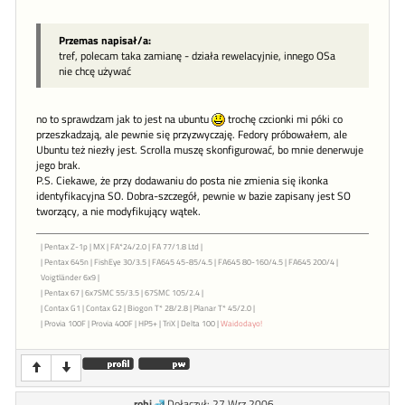
Przemas napisał/a:
tref, polecam taka zamianę - działa rewelacyjnie, innego OSa
nie chcę używać
no to sprawdzam jak to jest na ubuntu
trochę czcionki mi póki co
przeszkadzają, ale pewnie się przyzwyczaję. Fedory próbowałem, ale
Ubuntu też niezły jest. Scrolla muszę skonfigurować, bo mnie denerwuje
jego brak.
P.S. Ciekawe, że przy dodawaniu do posta nie zmienia się ikonka
identyfikacyjna SO. Dobra-szczegół, pewnie w bazie zapisany jest SO
tworzący, a nie modyfikujący wątek.
| Pentax Z-1p | MX | FA*24/2.0 | FA 77/1.8 Ltd |
| Pentax 645n | FishEye 30/3.5 | FA645 45-85/4.5 | FA645 80-160/4.5 | FA645 200/4 |
Voigtländer 6x9 |
| Pentax 67 | 6x7SMC 55/3.5 | 67SMC 105/2.4 |
| Contax G1 | Contax G2 | Biogon T* 28/2.8 | Planar T* 45/2.0 |
| Provia 100F | Provia 400F | HP5+ | TriX | Delta 100 |
Waidodayo!
robi
Dołączył: 27 Wrz 2006