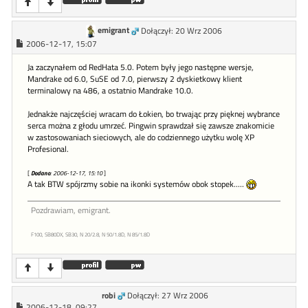
emigrant
Dołączył: 20 Wrz 2006
2006-12-17, 15:07
Ja zaczynałem od RedHata 5.0. Potem były jego następne wersje,
Mandrake od 6.0, SuSE od 7.0, pierwszy 2 dyskietkowy klient
terminalowy na 486, a ostatnio Mandrake 10.0.
Jednakże najczęściej wracam do Łokien, bo trwając przy pięknej wybrance
serca można z głodu umrzeć. Pingwin sprawdzał się zawsze znakomicie
w zastosowaniach sieciowych, ale do codziennego użytku wolę XP
Profesional.
[
Dodano
: 2006-12-17, 15:10
]
A tak BTW spójrzmy sobie na ikonki systemów obok stopek.....
Pozdrawiam, emigrant.
F100, SB80DX, SB30, N 20/2.8, N 50/1.8D, N 85/1.8D
robi
Dołączył: 27 Wrz 2006
2006-12-18, 09:27