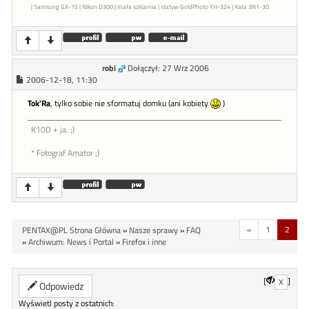
| Samsung GX-1S | Nikon D300 | mała szklarnia | statyw GoldPhoto YH-324 | Kata 3N1-30
robi
Dołączył: 27 Wrz 2006
2006-12-18, 11:30
Tok'Ra
, tylko sobie nie sformatuj domku (ani kobiety
)
K10D + ja. ;)
* Fotograf Amator ;)
«
1
2
PENTAX@PL Strona Główna
»
Nasze sprawy
»
FAQ
»
Archiwum: News i Portal
»
Firefox i inne
[
]
X
Odpowiedz
Wyświetl posty z ostatnich: