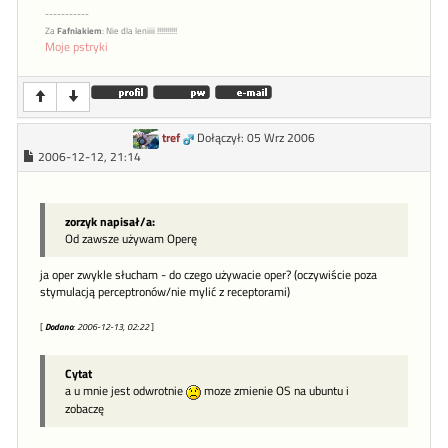
-----------
Za
Fafniakiem
: Nie dla leniiii !!!!!!!!!!
Moje pstryki
tref
Dołączył: 05 Wrz 2006
2006-12-12, 21:14
zorzyk napisał/a:
Od zawsze używam Operę
ja oper zwykle słucham - do czego używacie oper? (oczywiście poza
stymulacją perceptronów/nie mylić z receptorami)
[
Dodano
: 2006-12-13, 02:22
]
Cytat
a u mnie jest odwrotnie
moze zmienie OS na ubuntu i
zobaczę