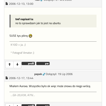
2006-12-13, 13:00
tref napisał/a:
no to sprawdzam jak to jest na ubuntu
SUSE tys pikny
K10D + ja. ;)
* Fotograf Amator ;)
pepek
Dołączył: 19 Lip 2006
2006-12-17, 13:44
Miałem Auroxa. Wszystko było ok więc może znowu do niego wrócę.
...GX-20,K3II, A7IV...