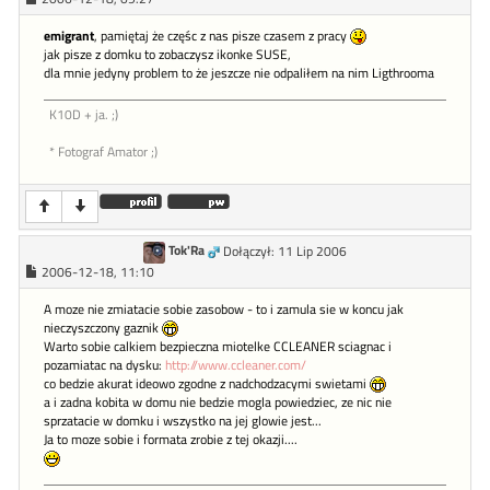
emigrant
, pamiętaj że częśc z nas pisze czasem z pracy
jak pisze z domku to zobaczysz ikonke SUSE,
dla mnie jedyny problem to że jeszcze nie odpaliłem na nim Ligthrooma
K10D + ja. ;)
* Fotograf Amator ;)
Tok'Ra
Dołączył: 11 Lip 2006
2006-12-18, 11:10
A moze nie zmiatacie sobie zasobow - to i zamula sie w koncu jak
nieczyszczony gaznik
Warto sobie calkiem bezpieczna miotelke CCLEANER sciagnac i
pozamiatac na dysku:
http://www.ccleaner.com/
co bedzie akurat ideowo zgodne z nadchodzacymi swietami
a i zadna kobita w domu nie bedzie mogla powiedziec, ze nic nie
sprzatacie w domku i wszystko na jej glowie jest...
Ja to moze sobie i formata zrobie z tej okazji....