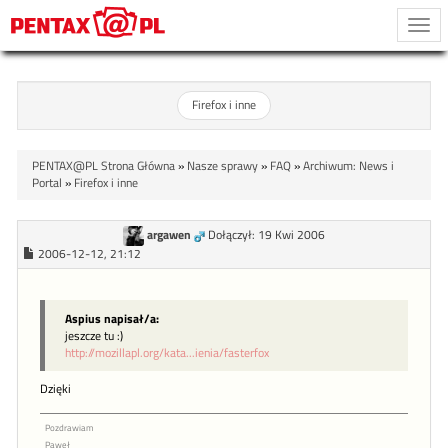
Togg
navi
Firefox i inne
PENTAX@PL Strona Główna
»
Nasze sprawy
»
FAQ
»
Archiwum: News i
Portal
»
Firefox i inne
argawen
Dołączył: 19 Kwi 2006
2006-12-12, 21:12
Aspius napisał/a:
jeszcze tu :)
http://mozillapl.org/kata...ienia/fasterfox
Dzięki
Pozdrawiam
Paweł