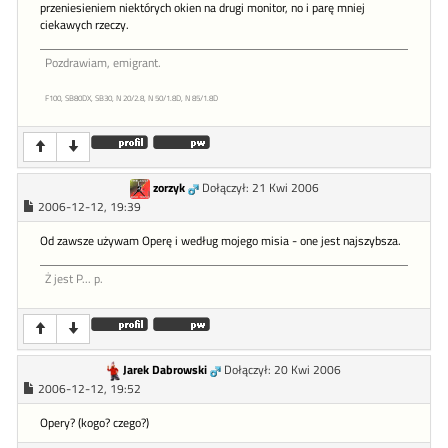
przeniesieniem niektórych okien na drugi monitor, no i parę mniej
ciekawych rzeczy.
Pozdrawiam, emigrant.
F100, SB80DX, SB30, N 20/2.8, N 50/1.8D, N 85/1.8D
zorzyk
Dołączył: 21 Kwi 2006
2006-12-12, 19:39
Od zawsze używam Operę i według mojego misia - one jest najszybsza.
Ż jest P... p.
Jarek Dabrowski
Dołączył: 20 Kwi 2006
2006-12-12, 19:52
Opery? (kogo? czego?)