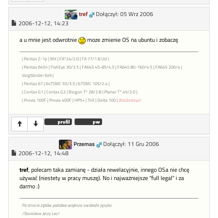
tref
Dołączył: 05 Wrz 2006
2006-12-12, 14:23
a u mnie jest odwrotnie
moze zmienie OS na ubuntu i zobaczę
| Pentax Z-1p | MX | FA*24/2.0 | FA 77/1.8 Ltd |
| Pentax 645n | FishEye 30/3.5 | FA645 45-85/4.5 | FA645 80-160/4.5 | FA645 200/4 |
Voigtländer 6x9 |
| Pentax 67 | 6x7SMC 55/3.5 | 67SMC 105/2.4 |
| Contax G1 | Contax G2 | Biogon T* 28/2.8 | Planar T* 45/2.0 |
| Provia 100F | Provia 400F | HP5+ | TriX | Delta 100 |
Waidodayo!
Przemas
Dołączył: 11 Gru 2006
2006-12-12, 14:48
tref
, polecam taka zamianę - działa rewelacyjnie, innego OSa nie chcę
używać (niestety w pracy muszę). No i najważniejsze "full legal" i za
darmo :)
Po stracie zębów podobno większa swoboda języka.
/Stanisław Jerzy Lec/