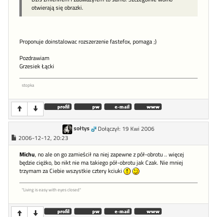
otwierają się obrazki.
Proponuje doinstalowac rozszerzenie fastefox, pomaga ;)
Pozdrawiam
Grzesiek Łącki
stopka
sołtys
Dołączył: 19 Kwi 2006
2006-12-12, 20:23
Michu
, no ale on go zamieścił na niej zapewne z pół-obrotu .. więcej
będzie ciężko, bo nikt nie ma takiego pół-obrotu jak Czak. Nie mniej
trzymam za Ciebie wszystkie cztery kciuki
"Living is easy with eyes closed"