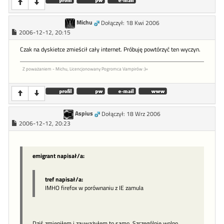
Michu
Dołączył: 18 Kwi 2006
2006-12-12, 20:15
Czak na dyskietce zmieścił cały internet. Próbuję powtórzyć ten wyczyn.
Z poważaniem - Michu, Licencjonowany Pogromca Vampirów :)=
Aspius
Dołączył: 18 Wrz 2006
2006-12-12, 20:23
emigrant napisał/a:
tref napisał/a:
IMHO firefox w porównaniu z IE zamula
Dziś zmieniłem i zauważyłem to samo. Szczególnie wolno