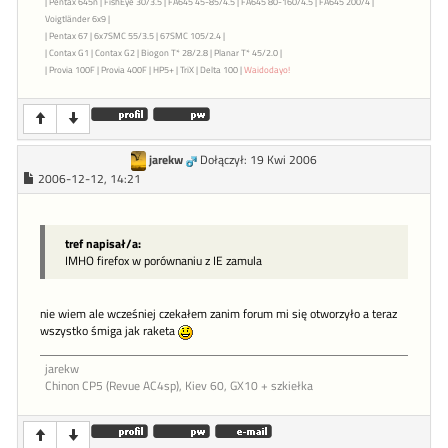
| Pentax 645n | FishEye 30/3.5 | FA645 45-85/4.5 | FA645 80-160/4.5 | FA645 200/4 |
Voigtländer 6x9 |
| Pentax 67 | 6x7SMC 55/3.5 | 67SMC 105/2.4 |
| Contax G1 | Contax G2 | Biogon T* 28/2.8 | Planar T* 45/2.0 |
| Provia 100F | Provia 400F | HP5+ | TriX | Delta 100 |
Waidodayo!
jarekw
Dołączył: 19 Kwi 2006
2006-12-12, 14:21
tref napisał/a:
IMHO firefox w porównaniu z IE zamula
nie wiem ale wcześniej czekałem zanim forum mi się otworzyło a teraz
wszystko śmiga jak raketa
jarekw
Chinon CP5 (Revue AC4sp), Kiev 60, GX10 + szkiełka