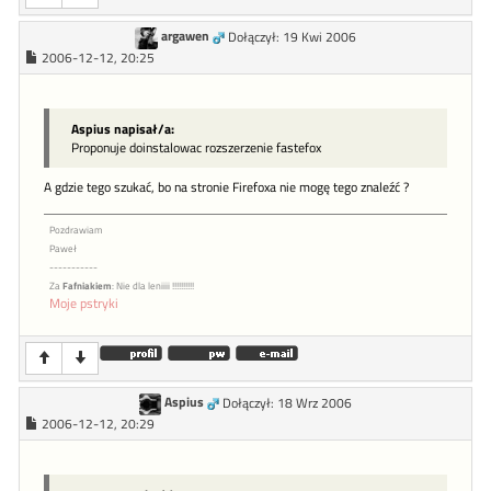
argawen
Dołączył: 19 Kwi 2006
2006-12-12, 20:25
Aspius napisał/a:
Proponuje doinstalowac rozszerzenie fastefox
A gdzie tego szukać, bo na stronie Firefoxa nie mogę tego znaleźć ?
Pozdrawiam
Paweł
-----------
Za
Fafniakiem
: Nie dla leniiii !!!!!!!!!!
Moje pstryki
Aspius
Dołączył: 18 Wrz 2006
2006-12-12, 20:29