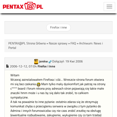
Togg
navi
Firefox i inne
PENTAX@PL Strona Główna
»
Nasze sprawy
»
FAQ
»
Archiwum: News i
Portal
jarekw
Dołączył: 19 Kwi 2006
2006-12-12, 07:04
Firefox i inne
Witam
Wczoraj zainstalowałem Firefoxa i cóż... Wreszcie strona forum otwiera
mi się bez czekania
Mam tylko mały dyskomfort jak patrzę na strony
c**** board i forum nikona przy adresach stron pojawiają się takie małe
znaczki hmm może i u nas by się dało tak zrobić, to całkiem
sympatyczne.
A tak na poważnie to inne pytanie: ostatnio zdarza się że otrzymuję
komunikat chyba o przeciążeniu serwera w związku z tym pytanko do
Admina i innych forumowiczów czy nie czas zrobić zrzutkę na obsługę
(ewentualne rozbudowanie, zakupienie, wykupienie czy co tam trzeba)