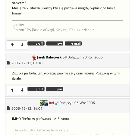
serwera?
Myślę że w styczniu każdy kto się poczuwa mógłby wpłacić co łaska
hmm?
jarekw
Chinon CP5 (Revue AC4sp), Kiev 60, GX10 + szkiełka
Jarek Dabrowski
Dołączył: 20 Kwi 2006
2006-12-12, 07:18
Zrzutka już była, tzn. wpłacać pewnie cały czas można. Poszukaj w tym
dziale.
tref
Dołączył: 05 Wrz 2006
2006-12-12, 14:01
IMHO firefox w porównaniu z IE zamula
| Pentax Z-1p | MX | FA*24/2.0 | FA 77/1.8 Ltd |