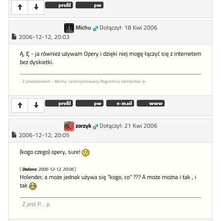
Michu
Dołączył: 18 Kwi 2006
2006-12-12, 20:03
Ą, Ę - ja również używam Opery i dzięki niej mogę łączyć się z internetem
bez dyskietki.
Z poważaniem - Michu, Licencjonowany Pogromca Vampirów :)=
zorzyk
Dołączył: 21 Kwi 2006
2006-12-12, 20:05
(kogo czego) opery, sure!
[
Dodano
: 2006-12-12, 20:06
]
Holender, a może jednak używa się "kogo, co" ??? A może można i tak , i
tak
Ż jest P... p.