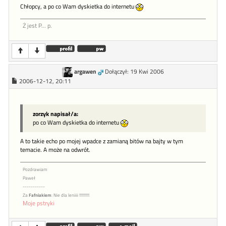
Chłopcy, a po co Wam dyskietka do internetu
Ż jest P... p.
argawen
Dołączył: 19 Kwi 2006
2006-12-12, 20:11
zorzyk napisał/a:
po co Wam dyskietka do internetu
A to takie echo po mojej wpadce z zamianą bitów na bajty w tym
temacie. A może na odwrót.
Pozdrawiam
Paweł
-----------
Za
Fafniakiem
: Nie dla leniiii !!!!!!!!!!
Moje pstryki