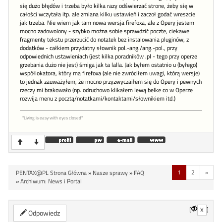
się dużo błędów i trzeba było kilka razy odświerzać strone, żeby się w
całości wczytała itp. ale zmiana kilku ustawień i zaczoł godać wreszcie
jak trzeba. Nie wiem jak tam nowa wersja firefoxa, ale z Opery jestem
mocno zadowolony - szybko można sobie sprawdzić poczte, ciekawe
fragmenty tekstu przerzucić do notatek bez instalowania pluginów, z
dodatków - całkiem przydatny słownik pol.-ang./ang.-pol., przy
odpowiednich ustawieniach (jest kilka poradników .pl - tego przy operze
grzebania dużo nie jest) śmiga jak ta lalla. Jak byłem ostatnio u (byłego)
współlokatora, który ma firefoxa (ale nie zwróciłem uwagi, którą wersje)
to jednak zauważyłem, że mocno przyzwyczaiłem się do Opery i pewnych
rzeczy mi brakowało (np. odruchowo klikałem lewą belke co w Operze
rozwija menu z pocztą/notatkami/kontaktami/słownikiem itd.)
"Living is easy with eyes closed"
1
2
»
PENTAX@PL Strona Główna
»
Nasze sprawy
»
FAQ
»
Archiwum: News i Portal
[
]
X
Odpowiedz