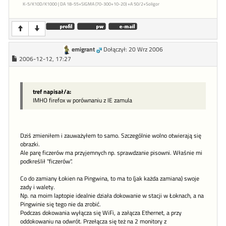
K-5/K10D/K1000 | DA 18-55+SIGMA (70-300+10-20) +A 50/2+Soligor
emigrant
Dołączył: 20 Wrz 2006
2006-12-12, 17:27
tref napisał/a:
IMHO firefox w porównaniu z IE zamula
Dziś zmieniłem i zauważyłem to samo. Szczególnie wolno otwierają się
obrazki.
Ale parę ficzerów ma przyjemnych np. sprawdzanie pisowni. Właśnie mi
podkreślił "ficzerów".
Co do zamiany Łokien na Pingwina, to ma to (jak każda zamiana) swoje
zady i walety.
Np. na moim laptopie idealnie działa dokowanie w stacji w Łoknach, a na
Pingwinie się tego nie da zrobić.
Podczas dokowania wyłącza się WiFi, a załącza Ethernet, a przy
oddokowaniu na odwrót. Przełącza się też na 2 monitory z