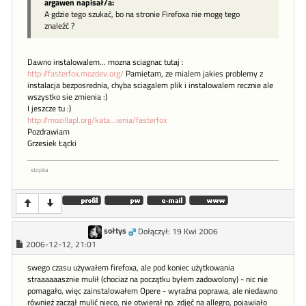
argawen napisał/a:
A gdzie tego szukać, bo na stronie Firefoxa nie mogę tego
znaleźć ?
Dawno instalowalem... mozna sciagnac tutaj :
http://fasterfox.mozdev.org/
Pamietam, ze mialem jakies problemy z
instalacja bezposrednia, chyba sciagalem plik i instalowalem recznie ale
wszystko sie zmienia :)
I jeszcze tu :)
http://mozillapl.org/kata...ienia/fasterfox
Pozdrawiam
Grzesiek Łącki
stopka
sołtys
Dołączył: 19 Kwi 2006
2006-12-12, 21:01
swego czasu używałem firefoxa, ale pod koniec użytkowania
straaaaaasznie mulił (chociaż na początku byłem zadowolony) - nic nie
pomagało, więc zainstalowałem Opere - wyraźna poprawa, ale niedawno
również zaczął mulić nieco, nie otwierał np. zdjęć na allegro, pojawiało