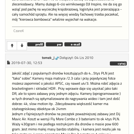
zleceniodawcy. Mamy dużego 6-cio wirnikowego DJI Inspire, nie da się go
wziąć pod pachę na wycieczkę krajobrazową, logistyka jest przerażająca -
cały samochód sprzętu. Ale na więcej wiedzy fachowej trzeba poczekać,
mój "kierowca bombowca" właśnie wyjechał na wakacje.
CzareK
tomek_j
Dołączył: 04 Lis 2010
2019-07-30, 12:53
Jakość zdjęć z popularnych dronów kosztujących do 4...5tys PLN jest
"taka" sobie". Kamery maja matryce /2.3 cala i przy pojedynczej fotce
możesz zapomnieć o jakości APSC, czy nawet u4/3. Można robić zdjęcia z
bracketingiem i składać HDR . Przy wprawie daje się uzyskać jako taki
DR, ale to sporo zabawy przy jednym zdjęciu. Kamery (oprogramowanie )
w tych dronach są optymalizowane do nagrywania wideo i tam jest dość
dobrze: 4k, slow motion itp . Zdecydowana większość kamer ma
stałoogniskowy obiektyw ok 24mm
Jednym z fajniejszych dronów na początek poważniejszej zabawy jest Dij
Mavic Air. Koszt w wersji Fly More Combo z 3 bateriami to ok 4tys PLN.
Waży 430gram i nie podlega restrykcjom dla dronów o masie pow 600
gram. Jest mimo małej masy bardzo stabilny, i kamera jest niezła jak na