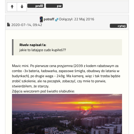
potraff
Dołączył: 22 Maj 2016
2020-07-14, 09:42
Rivelv napisał/a:
jakie to latające cudo kupiłeś??
Mavic mini. Po pierwsze cena przyjemna (2039 z kodem rabatowym za
combo -3x bateria, ładowarka, zapasowe śmigła, obudowy do latania w
budynkach), po drugie waga - 249g. Ma kamerę, więc i tak trzeba będzie
zrobić szkolenie, ale na początek, zobaczyć, czy mnie to porwie,
stwierdziłem, że starczy.
Zdjęcia wieczorem pod światło słabiutkie: