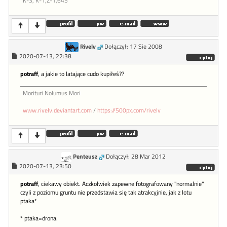
K-3, K-1,Z-1,645
Rivelv
Dołączył: 17 Sie 2008
2020-07-13, 22:38
potraff
, a jakie to latające cudo kupiłeś??
Morituri Nolumus Mori
www.rivelv.deviantart.com
/
https://500px.com/rivelv
Penteusz
Dołączył: 28 Mar 2012
2020-07-13, 23:50
potraff
, ciekawy obiekt. Aczkolwiek zapewne fotografowany "normalnie"
czyli z poziomu gruntu nie przedstawia się tak atrakcyjnie, jak z lotu
ptaka*
* ptaka=drona.