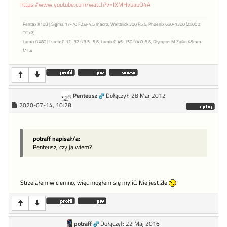
https://www.youtube.com/watch?v=IXMHvbauO4A
Pentax K10D | Sigma 17-70 F2.8-4.5 macro, Weltblick 300 F5.6, Phoenix 650-1300 (2600 z
TC x2)
Lumix GX80 | Lumix G 12–32 f/3.5–5.6, Lumix G 45-150 f/4.0-5.6, Olympus M.Zuiko 45mm
f/1.8
Penteusz
Dołączył: 28 Mar 2012
2020-07-14, 10:28
potraff napisał/a:
Penteusz, czy ja wiem?
Strzelałem w ciemno, więc mogłem się mylić. Nie jest źle
potraff
Dołączył: 22 Maj 2016