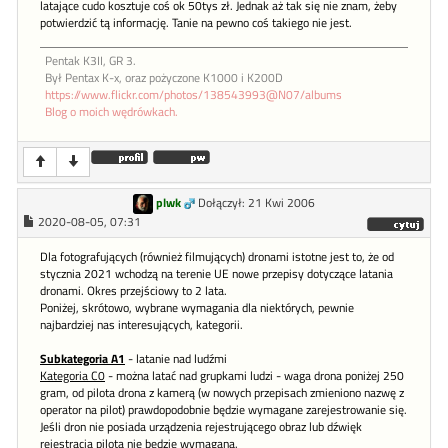
latające cudo kosztuje coś ok 50tys zł. Jednak aż tak się nie znam, żeby
potwierdzić tą informację. Tanie na pewno coś takiego nie jest.
Pentak K3II, GR 3.
Był Pentax K-x, oraz pożyczone K1000 i K200D
https://www.flickr.com/photos/138543993@N07/albums
Blog o moich wędrówkach.
plwk
Dołączył: 21 Kwi 2006
2020-08-05, 07:31
Dla fotografujących (również filmujących) dronami istotne jest to, że od
stycznia 2021 wchodzą na terenie UE nowe przepisy dotyczące latania
dronami. Okres przejściowy to 2 lata.
Poniżej, skrótowo, wybrane wymagania dla niektórych, pewnie
najbardziej nas interesujących, kategorii.
Subkategoria A1
- latanie nad ludźmi
Kategoria C0
- można latać nad grupkami ludzi - waga drona poniżej 250
gram, od pilota drona z kamerą (w nowych przepisach zmieniono nazwę z
operator na pilot) prawdopodobnie będzie wymagane zarejestrowanie się.
Jeśli dron nie posiada urządzenia rejestrującego obraz lub dźwięk
rejestracja pilota nie będzie wymagana.