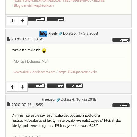
https://www.flickr.com/photos/138543993@N07/albums
Blog o moich wędrówkach.
Rivelv
Dołączył: 17 Sie 2008
2020-07-13, 09:50
wcale nie takie złe
Morituri Nolumus Mori
www.rivelv.deviantart.com
/
https://500px.com/rivelv
krzyc sur
Dołączył: 10 Paź 2018
2020-07-13, 16:59
A mnie interesuje czy jest możliwość podpięcia pod drona
lustrzanki/bezlustara? Jak tym sterować/wyzwalać zdjęcia? Ktoś chyba
kiedyś pokazywał ujęcia na FB bodajże Krakowa z 645Z...