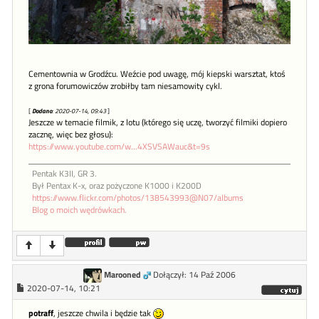
Cementownia w Grodźcu. Weźcie pod uwagę, mój kiepski warsztat, ktoś
z grona forumowiczów zrobiłby tam niesamowity cykl.
[
Dodano
: 2020-07-14, 09:43
]
Jeszcze w temacie filmik, z lotu (którego się uczę, tworzyć filmiki dopiero
zacznę, więc bez głosu):
https://www.youtube.com/w...4XSVSAWauc&t=9s
Pentak K3II, GR 3.
Był Pentax K-x, oraz pożyczone K1000 i K200D
https://www.flickr.com/photos/138543993@N07/albums
Blog o moich wędrówkach.
Marooned
Dołączył: 14 Paź 2006
2020-07-14, 10:21
potraff
, jeszcze chwila i będzie tak