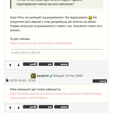
rozporządzeniem latanie tam jest zabronione?
Autor filmu nie pochwalił się pozwoleniem. Nie dopytywałem
Ale
przyjemnie było obejrzeć z innej perspektywy jak zmienia się obiekt.
Prędzej wrócę tam (z pozwoleniem) z nożem i ew. mieszkiem makro niż z
dronem.
To jest ciekawe:
https://www.youtube.com/watch?v=tI5plGaNq78
K10D | MZ-5n | MZ-M
szpajchel
Dołączył: 20 Kwi 2006
2019-10-02, 15:45
Kilka ciekawych ujęć można zobaczyć tu:
https://podroze.onet.pl/aktualnosci/zwyciezcy-konkursu-fotograficznego-
drone-awards-2019/fx8s4h1