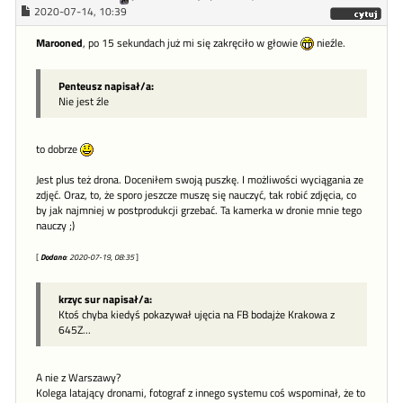
2020-07-14, 10:39
Marooned
, po 15 sekundach już mi się zakręciło w głowie
nieźle.
Penteusz napisał/a:
Nie jest źle
to dobrze
Jest plus też drona. Doceniłem swoją puszkę. I możliwości wyciągania ze
zdjęć. Oraz, to, że sporo jeszcze muszę się nauczyć, tak robić zdjęcia, co
by jak najmniej w postprodukcji grzebać. Ta kamerka w dronie mnie tego
nauczy ;)
[
Dodano
: 2020-07-19, 08:35
]
krzyc sur napisał/a:
Ktoś chyba kiedyś pokazywał ujęcia na FB bodajże Krakowa z
645Z...
A nie z Warszawy?
Kolega latający dronami, fotograf z innego systemu coś wspominał, że to