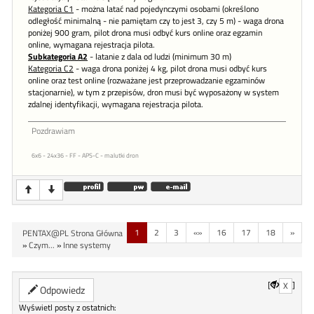
Kategoria C1
- można latać nad pojedynczymi osobami (określono
odległość minimalną - nie pamiętam czy to jest 3, czy 5 m) - waga drona
poniżej 900 gram, pilot drona musi odbyć kurs online oraz egzamin
online, wymagana rejestracja pilota.
Subkategoria A2
- latanie z dala od ludzi (minimum 30 m)
Kategoria C2
- waga drona poniżej 4 kg, pilot drona musi odbyć kurs
online oraz test online (rozważane jest przeprowadzanie egzaminów
stacjonarnie), w tym z przepisów, dron musi być wyposażony w system
zdalnej identyfikacji, wymagana rejestracja pilota.
Pozdrawiam
6x6 - 24x36 - FF - APS-C - malutki dron
1
2
3
«»
16
17
18
»
PENTAX@PL Strona Główna
»
Czym...
»
Inne systemy
[
]
X
Odpowiedz
Wyświetl posty z ostatnich: