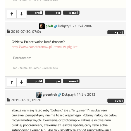
plwk
Dołączył: 21 Kwi 2006
2019-07-30, 07:04
Gdzie w Polsce wolno latać dronem?
http://www.swiatdronow.pl...trzna-w-pigulce
Pozdrawiam
6x6 - 24x36 - FF - APS-C - malutki dron
greentrek
Dołączył: 14 Sie 2012
2019-07-30, 09:20
Zdarza nam się latać żeby "pofocić" ale z "artyzmem" i szukaniem
ciekawej perspektywy nie ma to nic wspólnego. Robimy naloty do celów
fotogrametrycznych i tworzenia ortofotomap w zakresie widzialnym i
bliskiej podczerwieni, czekamy aż jeszcze spadną ceny żeby sobie
zafundować skaner ALS. Ale to wszystko zależy od zapotrzebowania