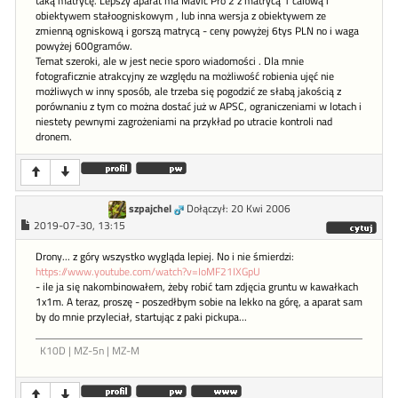
taką matrycę. Lepszy aparat ma Mavic Pro 2 z matrycą 1 calową i
obiektywem stałoogniskowym , lub inna wersja z obiektywem ze
zmienną ogniskową i gorszą matrycą - ceny powyżej 6tys PLN no i waga
powyżej 600gramów.
Temat szeroki, ale w jest necie sporo wiadomości . Dla mnie
fotograficznie atrakcyjny ze względu na możliwość robienia ujęć nie
możliwych w inny sposób, ale trzeba się pogodzić ze słabą jakością z
porównaniu z tym co można dostać już w APSC, ograniczeniami w lotach i
niestety pewnymi zagrożeniami na przykład po utracie kontroli nad
dronem.
szpajchel
Dołączył: 20 Kwi 2006
2019-07-30, 13:15
Drony... z góry wszystko wygląda lepiej. No i nie śmierdzi:
https://www.youtube.com/watch?v=IoMF21IXGpU
- ile ja się nakombinowałem, żeby robić tam zdjęcia gruntu w kawałkach
1x1m. A teraz, proszę - poszedłbym sobie na lekko na górę, a aparat sam
by do mnie przyleciał, startując z paki pickupa...
K10D | MZ-5n | MZ-M