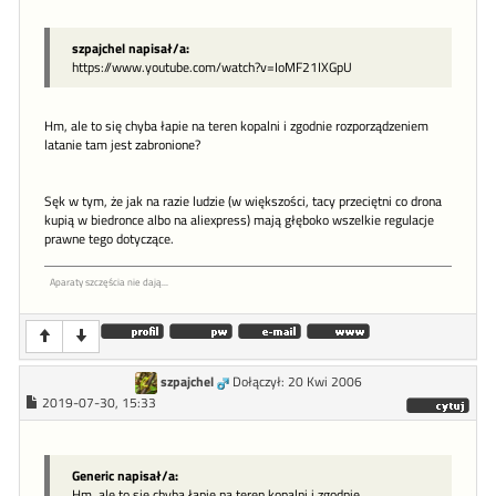
szpajchel napisał/a:
https://www.youtube.com/watch?v=IoMF21IXGpU
Hm, ale to się chyba łapie na teren kopalni i zgodnie rozporządzeniem
latanie tam jest zabronione?
Sęk w tym, że jak na razie ludzie (w większości, tacy przeciętni co drona
kupią w biedronce albo na aliexpress) mają głęboko wszelkie regulacje
prawne tego dotyczące.
Aparaty szczęścia nie dają...
szpajchel
Dołączył: 20 Kwi 2006
2019-07-30, 15:33
Generic napisał/a:
Hm, ale to się chyba łapie na teren kopalni i zgodnie