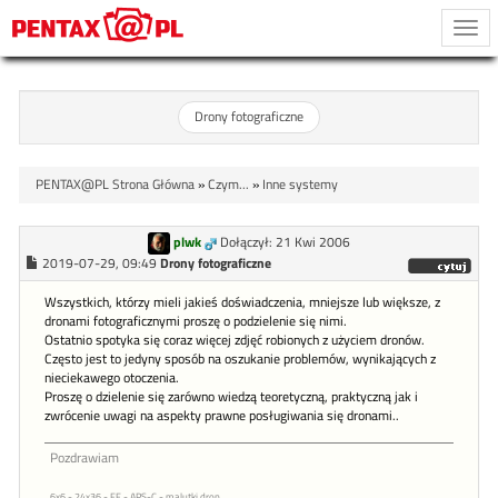
Togg
navi
Drony fotograficzne
PENTAX@PL Strona Główna
»
Czym...
»
Inne systemy
plwk
Dołączył: 21 Kwi 2006
2019-07-29, 09:49
Drony fotograficzne
Wszystkich, którzy mieli jakieś doświadczenia, mniejsze lub większe, z
dronami fotograficznymi proszę o podzielenie się nimi.
Ostatnio spotyka się coraz więcej zdjęć robionych z użyciem dronów.
Często jest to jedyny sposób na oszukanie problemów, wynikających z
nieciekawego otoczenia.
Proszę o dzielenie się zarówno wiedzą teoretyczną, praktyczną jak i
zwrócenie uwagi na aspekty prawne posługiwania się dronami..
Pozdrawiam
6x6 - 24x36 - FF - APS-C - malutki dron