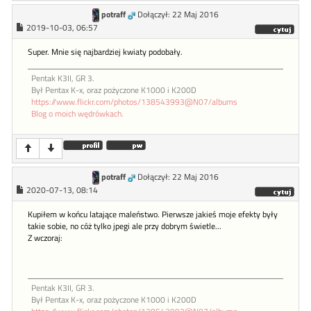
potraff
Dołączył: 22 Maj 2016
2019-10-03, 06:57
Super. Mnie się najbardziej kwiaty podobały.
Pentak K3II, GR 3.
Był Pentax K-x, oraz pożyczone K1000 i K200D
https://www.flickr.com/photos/138543993@N07/albums
Blog o moich wędrówkach.
potraff
Dołączył: 22 Maj 2016
2020-07-13, 08:14
Kupiłem w końcu latające maleństwo. Pierwsze jakieś moje efekty były
takie sobie, no cóż tylko jpegi ale przy dobrym świetle...
Z wczoraj:
Pentak K3II, GR 3.
Był Pentax K-x, oraz pożyczone K1000 i K200D