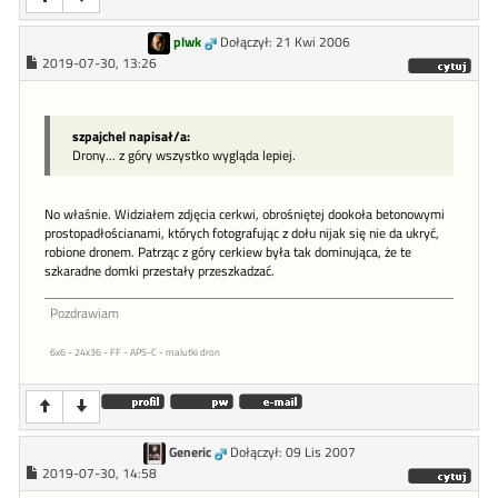
plwk
Dołączył: 21 Kwi 2006
2019-07-30, 13:26
szpajchel napisał/a:
Drony... z góry wszystko wygląda lepiej.
No właśnie. Widziałem zdjęcia cerkwi, obrośniętej dookoła betonowymi
prostopadłościanami, których fotografując z dołu nijak się nie da ukryć,
robione dronem. Patrząc z góry cerkiew była tak dominująca, że te
szkaradne domki przestały przeszkadzać.
Pozdrawiam
6x6 - 24x36 - FF - APS-C - malutki dron
Generic
Dołączył: 09 Lis 2007
2019-07-30, 14:58