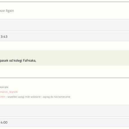
sor Again
13:43
asek od kolegi Fafniaka,
pajacyka
marcin_krynicki
x.htm
- wszelkie uwagi mile widziane - zajrzyj do nas koniecznie
14:00