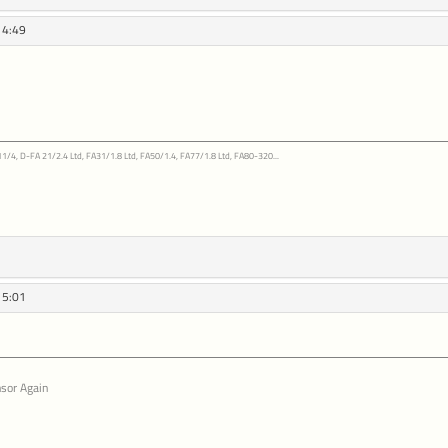
14:49
11/4, D-FA 21/2.4 Ltd, FA31/1.8 Ltd, FA50/1.4, FA77/1.8 Ltd, FA80-320...
15:01
sor Again