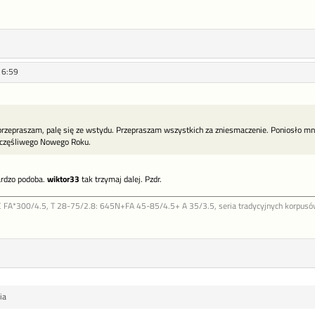
16:59
przepraszam, palę się ze wstydu. Przepraszam wszystkich za zniesmaczenie. Poniosło mni
zczęśliwego Nowego Roku.
bardzo podoba.
wiktor33
tak trzymaj dalej. Pzdr.
FA*300/4.5, T 28-75/2.8: 645N+FA 45-85/4.5+ A 35/3.5, seria tradycyjnych korpusów b
ia