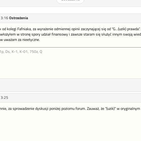
13:16
Ostrzeżenia
d kolegi Fafniaka, za wyrażenie odmiennej opinii zaczynającej się od "G...(uzik) prawda"
w), włożyłem w stronę spory udział finansowy i zawsze staram się służyć innym swoją wie
ów uważam za nieetyczne.
p, Ds, K-1, K-01, 750z, Q
13:25
ie, za sprowadzenie dyskusji poniżej poziomu forum. Zauważ, że "(uzik)" w oryginalnym 