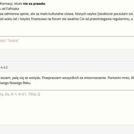
nformacji, ktore
nie sa prawda
:
s od Fafniaka
s za odmienna opinie, ale za malo kulturalne slowa, ktorych uzyles [osobiscie poczulam si
s od wielu lat i lozyles finansowo na forum nie zwalnia Cie od przestrzegania regulaminu, a
opcji "Szukaj"
14:42
praszam, palę się ze wstydu. Przepraszam wszystkich za zniesmaczenie. Poniosło mnie, A
śliwego Nowego Roku.
p, Ds, K-1, K-01, 750z, Q