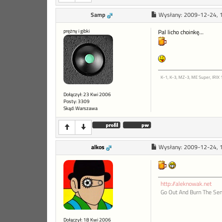
Samp
Wysłany:
2009-12-24, 
prężny i gibki
Pal licho choinkę...
K-1, K-3, MZ-3, ME Super, IRIX 
Dołączył: 23 Kwi 2006
Posty: 3309
Skąd: Warszawa
alkos
Wysłany:
2009-12-24, 
http://aleknowak.net
Go Out And Burn The Sen
Dołączył: 18 Kwi 2006