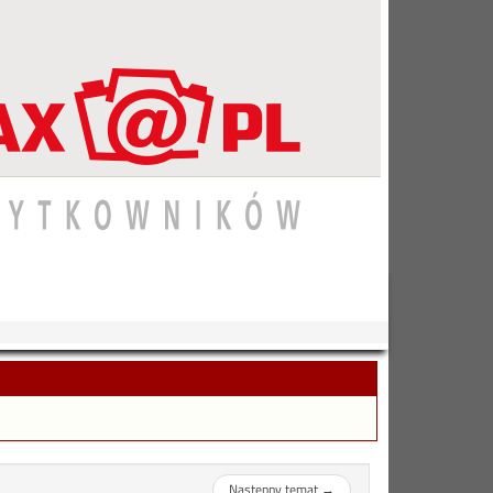
Następny temat
→