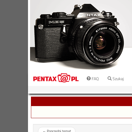
FAQ
Szukaj
←
Poprzedni temat