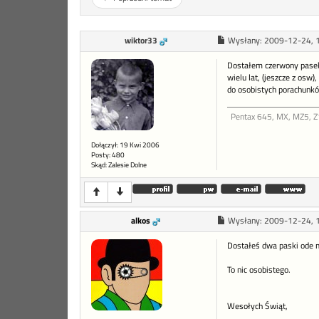
wiktor33
Wysłany:
2009-12-24, 
Dostałem czerwony pasek o
wielu lat, (jeszcze z os
do osobistych porachunk
Pentax 645, MX, MZ5, Z1
Dołączył: 19 Kwi 2006
Posty: 480
Skąd: Zalesie Dolne
alkos
Wysłany:
2009-12-24, 
Dostałeś dwa paski ode mn
To nic osobistego.
Wesołych Świąt,