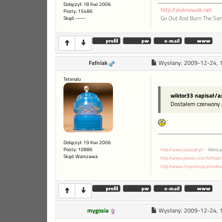
Dołączył: 18 Kwi 2006
http://aleknowak.net
Posty: 15486
Go Out And Burn The Sen
Skąd: -----
Fafniak
Wysłany:
2009-12-24, 
Tetenalu
wiktor33 napisał/a:
Dostałem czerwony p
Dołączył: 19 Kwi 2006
Posty: 10886
http://www.pajacyk.pl/
- kliknij 
Skąd: Warszawa
http://www.pbase.com/fafniak/
http://www.mojesmoje.pl/inde
mygosia
Wysłany:
2009-12-24, 