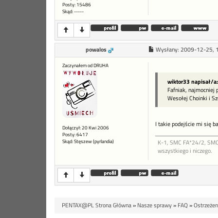
Posty: 15486
Skąd: -----
powalos
Wysłany:
2009-12-25, 
Zaczynałem od DRUHA
wiktor33 napisał/a:
Fafniak, najmocniej 
Wesołej Choinki i S
I takie podejście mi się 
Dołączył: 20 Kwi 2006
Posty: 6417
Skąd: Stęszew (pyrlandia)
K-1, SMC FA*24/2, SMC 
wszystkiego i niczego.
PENTAX@PL Strona Główna
»
Nasze sprawy
»
FAQ
»
Ostrzeżen