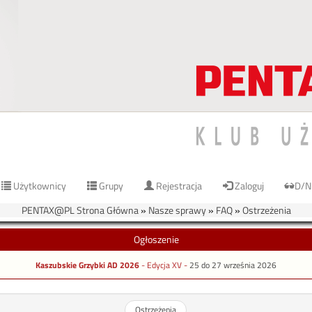
Użytkownicy
Grupy
Rejestracja
Zaloguj
D/N
PENTAX@PL Strona Główna
»
Nasze sprawy
»
FAQ
»
Ostrzeżenia
Ogłoszenie
Kaszubskie Grzybki AD 2026
- Edycja XV -
25 do 27 września 2026
Ostrzeżenia