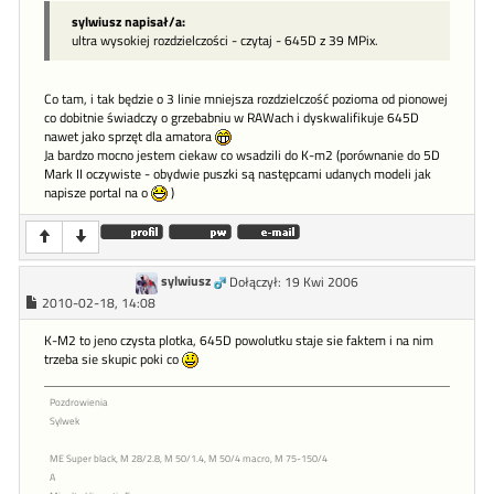
sylwiusz napisał/a:
ultra wysokiej rozdzielczości - czytaj - 645D z 39 MPix.
Co tam, i tak będzie o 3 linie mniejsza rozdzielczość pozioma od pionowej
co dobitnie świadczy o grzebabniu w RAWach i dyskwalifikuje 645D
nawet jako sprzęt dla amatora
Ja bardzo mocno jestem ciekaw co wsadzili do K-m2 (porównanie do 5D
Mark II oczywiste - obydwie puszki są następcami udanych modeli jak
napisze portal na o
)
sylwiusz
Dołączył: 19 Kwi 2006
2010-02-18, 14:08
K-M2 to jeno czysta plotka, 645D powolutku staje sie faktem i na nim
trzeba sie skupic poki co
Pozdrowienia
Sylwek
ME Super black, M 28/2.8, M 50/1.4, M 50/4 macro, M 75-150/4
A