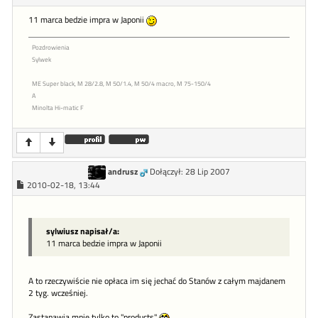
11 marca bedzie impra w Japonii
Pozdrowienia
Sylwek
ME Super black, M 28/2.8, M 50/1.4, M 50/4 macro, M 75-150/4
A
Minolta Hi-matic F
andrusz
Dołączył: 28 Lip 2007
2010-02-18, 13:44
sylwiusz napisał/a:
11 marca bedzie impra w Japonii
A to rzeczywiście nie opłaca im się jechać do Stanów z całym majdanem
2 tyg. wcześniej.
Zastanawia mnie tylko to "products"