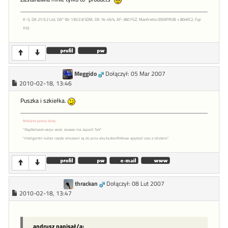
K-5, DA 21/3.2 Ltd, DA* 50-135/2.8 SDM, DA 16-45/4, AF-360 FGZ, Manfrotto 055XPROB + 804RC2, Fuji
X10
Meggido
Dołączył: 05 Mar 2007
2010-02-18, 13:46
Puszka i szkiełka.
Miłośnik pełnej klaty
"Skądkolwiek wieje wiatr, zawsze ma zapach Tatr"
"Inteligentni ludzie często zmuszani są do picia aby bezkonfliktowo spędzać czas z idiotami"
thrackan
Dołączył: 08 Lut 2007
2010-02-18, 13:47
andrusz napisał/a: