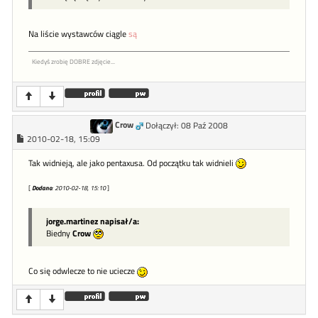
Na liście wystawców ciągle
są
Kiedyś zrobię DOBRE zdjęcie...
Crow
Dołączył: 08 Paź 2008
2010-02-18, 15:09
Tak widnieją, ale jako pentaxusa. Od początku tak widnieli
[
Dodano
: 2010-02-18, 15:10
]
jorge.martinez napisał/a:
Biedny
Crow
Co się odwlecze to nie uciecze