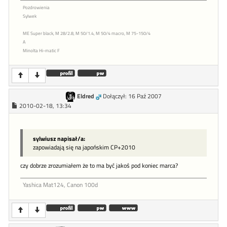
Pozdrowienia
Sylwek
ME Super black, M 28/2.8, M 50/1.4, M 50/4 macro, M 75-150/4
A
Minolta Hi-matic F
Eldred
Dołączył: 16 Paź 2007
2010-02-18, 13:34
sylwiusz napisał/a:
zapowiadają się na japońskim CP+2010
czy dobrze zrozumiałem że to ma być jakoś pod koniec marca?
Yashica Mat124, Canon 100d