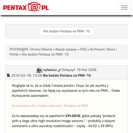
Togg
navi
Nie bedzie Pentaxa na PMA '10
PENTAX@PL Strona Główna
»
Nasze sprawy
»
FAQ
»
Archiwum: News i
Portal
»
Nie bedzie Pentaxa na PMA '10
sylwiusz
Dołączył: 19 Kwi 2006
2010-02-18, 13:28
Nie bedzie Pentaxa na PMA '10
Wygląda na to, że w ślady Canona poszła i Hoya, bo jak wynika z
japońskich newsow, nie będą się wystawiać w tym roku na PMA... Słabe
tłumaczenie automatem:
tłumaczone info o braku obecności Pentaxa na PMA
Za to zapowiadają się na japońskim
CP+2010
, gdzie pokażą "products
with a large ultra-high resolution image sensors," - produkty z dużymi
sensorami o ultra wysokiej rozdzielczości - czytaj - 645D z 39 MPix.