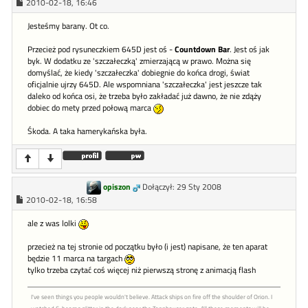
2010-02-18, 16:46
Jesteśmy barany. Ot co.
Przecież pod rysuneczkiem 645D jest oś -
Countdown Bar
. Jest oś jak
byk. W dodatku ze 'szczałeczką' zmierzającą w prawo. Można się
domyślać, że kiedy 'szczałeczka' dobiegnie do końca drogi, świat
oficjalnie ujrzy 645D. Ale wspomniana 'szczałeczka' jest jeszcze tak
daleko od końca osi, że trzeba było zakładać już dawno, że nie zdąży
dobiec do mety przed połową marca
Śkoda. A taka hamerykańska była.
opiszon
Dołączył: 29 Sty 2008
2010-02-18, 16:58
ale z was lolki
przecież na tej stronie od początku było (i jest) napisane, że ten aparat
będzie 11 marca na targach
tylko trzeba czytać coś więcej niż pierwszą stronę z animacją flash
I've seen things you people wouldn't believe. Attack ships on fire off the shoulder of Orion. I