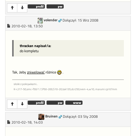
volender
Dołączył: 15 Wrz 2008
2010-02-18, 13:50
thrackan napisał/a:
do kompletu
Tak, żeby
zniwelować
różnice
.
słoiki z pokrywkami..
K-r,t17-50,smc-f50/1.7,P50-200,S10-20,tak135,dcr250,44m-4,w10, marumi cpl 67mm
Bruinen
Dołączył: 03 Sty 2008
2010-02-18, 14:03