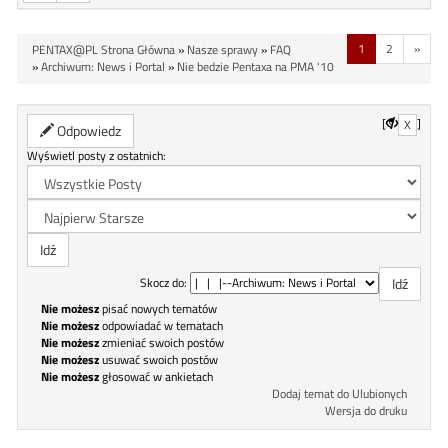
1
2
»
PENTAX@PL Strona Główna
»
Nasze sprawy
»
FAQ
»
Archiwum: News i Portal
»
Nie bedzie Pentaxa na PMA '10
[
]
X
Odpowiedz
Wyświetl posty z ostatnich:
Skocz do:
Nie możesz
pisać nowych tematów
Nie możesz
odpowiadać w tematach
Nie możesz
zmieniać swoich postów
Nie możesz
usuwać swoich postów
Nie możesz
głosować w ankietach
Dodaj temat do Ulubionych
Wersja do druku