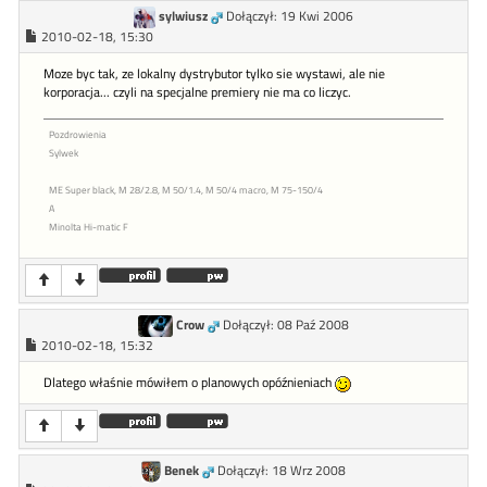
sylwiusz
Dołączył: 19 Kwi 2006
2010-02-18, 15:30
Moze byc tak, ze lokalny dystrybutor tylko sie wystawi, ale nie
korporacja... czyli na specjalne premiery nie ma co liczyc.
Pozdrowienia
Sylwek
ME Super black, M 28/2.8, M 50/1.4, M 50/4 macro, M 75-150/4
A
Minolta Hi-matic F
Crow
Dołączył: 08 Paź 2008
2010-02-18, 15:32
Dlatego właśnie mówiłem o planowych opóźnieniach
Benek
Dołączył: 18 Wrz 2008