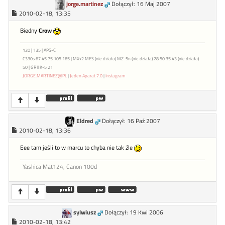
jorge.martinez
Dołączył: 16 Maj 2007
2010-02-18, 13:35
Biedny
Crow
120 | 135 | APS-C
C330s 67 45 75 105 165 | MXx2 MES (nie działa) MZ-5n (nie działa) 28 50 35 43 (nie działa)
50 | GRII K-5 21
JORGE.MARTINEZ@PL
|
Jeden Aparat 7.0
|
Instagram
Eldred
Dołączył: 16 Paź 2007
2010-02-18, 13:36
Eee tam jeśli to w marcu to chyba nie tak źle
Yashica Mat124, Canon 100d
sylwiusz
Dołączył: 19 Kwi 2006
2010-02-18, 13:42