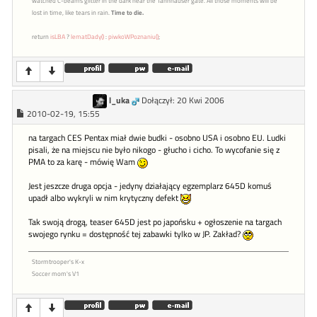
watched C-beams glitter in the dark near the Tannhauser gate. All those moments will be
lost in time, like tears in rain.
Time to die.
return
isLBA
?
lematDady()
:
piwkoWPoznaniu()
;
l_uka
Dołączył: 20 Kwi 2006
2010-02-19, 15:55
na targach CES Pentax miał dwie budki - osobno USA i osobno EU. Ludki
pisali, że na miejscu nie było nikogo - głucho i cicho. To wycofanie się z
PMA to za karę - mówię Wam
Jest jeszcze druga opcja - jedyny działający egzemplarz 645D komuś
upadł albo wykryli w nim krytyczny defekt
Tak swoją drogą, teaser 645D jest po japońsku + ogłoszenie na targach
swojego rynku = dostępność tej zabawki tylko w JP. Zakład?
Stormtrooper's K-x
Soccer mom's V1