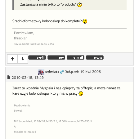
Zastanawia mnie tylko to "products"
Średnioformatowy kolonoskop do kompletu?
Pozdrawiam,
thrackan
Kiev 6C, Lubitel 166U | MZ-10, CE-4, P50
sylwiusz
Dołączył: 19 Kwi 2006
2010-02-18, 13:49
Zaraz tu wpadnie Mygosia i nas opieprzy za offtopic, a moze nawet za
kare uzyje kolonoskopu, ktory ma w pracy
Pozdrowienia
Sylwek
ME Super black, M 28/2.8, M 50/1.4, M 50/4 macro, M 75-150/4
A
Minolta Hi-matic F