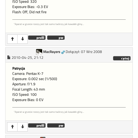
ISO Speed: 320
Exposure Bias: -0.3 EV
Flash: Off, Did not fire
"Aparat w gruncie rzeczy jest tak samo twórczy jak kawałek gliny...
MacRayers
Dołączył: 07 Wrz 2008
2010-04-25, 21:12
Patrycja
Camera: Pentax K-7
Exposure: 0.002 sec (1/500)
Aperture: f/1.9
Focal Length: 43 mm
ISO Speed: 100
Exposure Bias: 0 EV
"Aparat w gruncie rzeczy jest tak samo twórczy jak kawałek gliny...