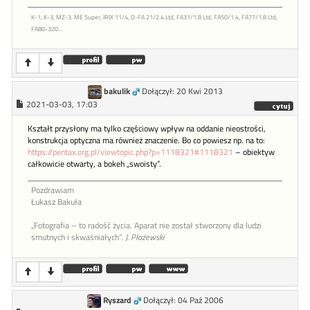
K-1, K-3, MZ-3, ME Super, IRIX 11/4, D-FA 21/2.4 Ltd, FA31/1.8 Ltd, FA50/1.4, FA77/1.8 Ltd,
FA80-320...
bakulik
Dołączył: 20 Kwi 2013
2021-03-03, 17:03
Kształt przysłony ma tylko częściowy wpływ na oddanie nieostrości,
konstrukcja optyczna ma również znaczenie. Bo co powiesz np. na to:
https://pentax.org.pl/viewtopic.php?p=1118321#1118321
– obiektyw
całkowicie otwarty, a bokeh „swoisty”.
Pozdrawiam
Łukasz Bakuła
„Fotografia – to radość życia. Aparat nie został stworzony dla ludzi
smutnych i skwaśniałych”.
J. Płażewski
Ryszard
Dołączył: 04 Paź 2006