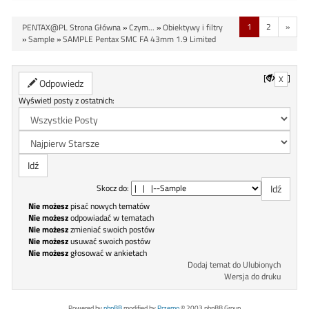
1
2
»
PENTAX@PL Strona Główna
»
Czym...
»
Obiektywy i filtry
»
Sample
»
SAMPLE Pentax SMC FA 43mm 1.9 Limited
[
]
X
Odpowiedz
Wyświetl posty z ostatnich:
Skocz do:
Nie możesz
pisać nowych tematów
Nie możesz
odpowiadać w tematach
Nie możesz
zmieniać swoich postów
Nie możesz
usuwać swoich postów
Nie możesz
głosować w ankietach
Dodaj temat do Ulubionych
Wersja do druku
Powered by
phpBB
modified by
Przemo
© 2003 phpBB Group