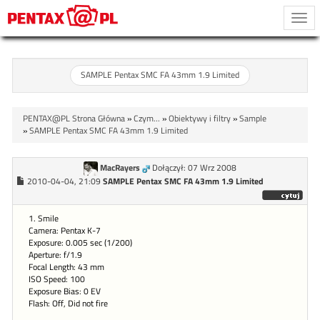
Togg
navi
SAMPLE Pentax SMC FA 43mm 1.9 Limited
PENTAX@PL Strona Główna
»
Czym...
»
Obiektywy i filtry
»
Sample
»
SAMPLE Pentax SMC FA 43mm 1.9 Limited
MacRayers
Dołączył: 07 Wrz 2008
2010-04-04, 21:09
SAMPLE Pentax SMC FA 43mm 1.9 Limited
1. Smile
Camera: Pentax K-7
Exposure: 0.005 sec (1/200)
Aperture: f/1.9
Focal Length: 43 mm
ISO Speed: 100
Exposure Bias: 0 EV
Flash: Off, Did not fire