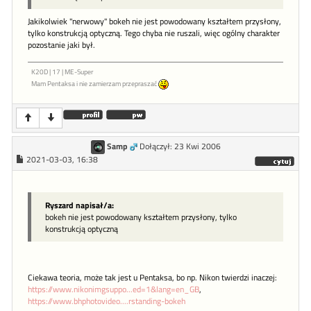
Jakikolwiek "nerwowy" bokeh nie jest powodowany kształtem przysłony,
tylko konstrukcją optyczną. Tego chyba nie ruszali, więc ogólny charakter
pozostanie jaki był.
K20D | 17 | ME-Super
Mam Pentaksa i nie zamierzam przepraszać
Samp
Dołączył: 23 Kwi 2006
2021-03-03, 16:38
Ryszard napisał/a:
bokeh nie jest powodowany kształtem przysłony, tylko
konstrukcją optyczną
Ciekawa teoria, może tak jest u Pentaksa, bo np. Nikon twierdzi inaczej:
https://www.nikonimgsuppo...ed=1&lang=en_GB
,
https://www.bhphotovideo....rstanding-bokeh