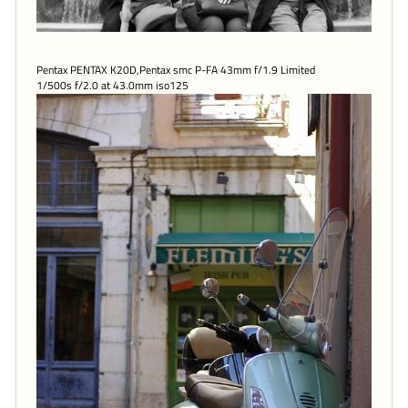
Pentax PENTAX K20D,Pentax smc P-FA 43mm f/1.9 Limited
1/500s f/2.0 at 43.0mm iso125