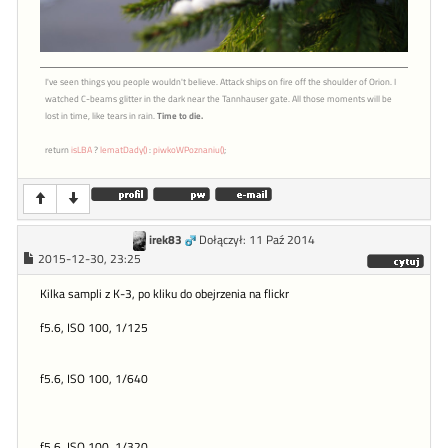
I've seen things you people wouldn't believe. Attack ships on fire off the shoulder of Orion. I
watched C-beams glitter in the dark near the Tannhauser gate. All those moments will be
lost in time, like tears in rain.
Time to die.
return
isLBA
?
lematDady()
:
piwkoWPoznaniu()
;
irek83
Dołączył: 11 Paź 2014
2015-12-30, 23:25
Kilka sampli z K-3, po kliku do obejrzenia na flickr
f5.6, ISO 100, 1/125
f5.6, ISO 100, 1/640
f5.6, ISO 100, 1/320