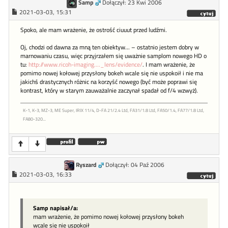
Samp
Dołączył: 23 Kwi 2006
2021-03-03, 15:31
Spoko, ale mam wrażenie, że ostrość ciuuut przed ludźmi.
Oj, chodzi od dawna za mną ten obiektyw... – ostatnio jestem dobry w
marnowaniu czasu, więc przyjrzałem się uważnie samplom nowego HD o
tu:
http://www.ricoh-imaging...._lens/evidence/
. I mam wrażenie, że
pomimo nowej kołowej przysłony bokeh wcale się nie uspokoił i nie ma
jakichś drastycznych różnic na korzyść nowego (być może poprawi się
kontrast, który w starym zauważalnie zaczynał spadał od f/4 wzwyż).
K-1, K-3, MZ-3, ME Super, IRIX 11/4, D-FA 21/2.4 Ltd, FA31/1.8 Ltd, FA50/1.4, FA77/1.8 Ltd,
FA80-320...
Ryszard
Dołączył: 04 Paź 2006
2021-03-03, 16:33
Samp napisał/a:
mam wrażenie, że pomimo nowej kołowej przysłony bokeh
wcale się nie uspokoił