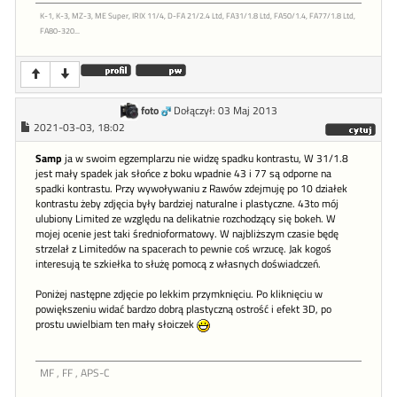
K-1, K-3, MZ-3, ME Super, IRIX 11/4, D-FA 21/2.4 Ltd, FA31/1.8 Ltd, FA50/1.4, FA77/1.8 Ltd,
FA80-320...
foto
Dołączył: 03 Maj 2013
2021-03-03, 18:02
Samp
ja w swoim egzemplarzu nie widzę spadku kontrastu, W 31/1.8
jest mały spadek jak słońce z boku wpadnie 43 i 77 są odporne na
spadki kontrastu. Przy wywoływaniu z Rawów zdejmuję po 10 działek
kontrastu żeby zdjęcia były bardziej naturalne i plastyczne. 43to mój
ulubiony Limited ze względu na delikatnie rozchodzący się bokeh. W
mojej ocenie jest taki średnioformatowy. W najbliższym czasie będę
strzelał z Limitedów na spacerach to pewnie coś wrzucę. Jak kogoś
interesują te szkiełka to służę pomocą z własnych doświadczeń.
Poniżej następne zdjęcie po lekkim przymknięciu. Po kliknięciu w
powiększeniu widać bardzo dobrą plastyczną ostrość i efekt 3D, po
prostu uwielbiam ten mały słoiczek
MF , FF , APS-C