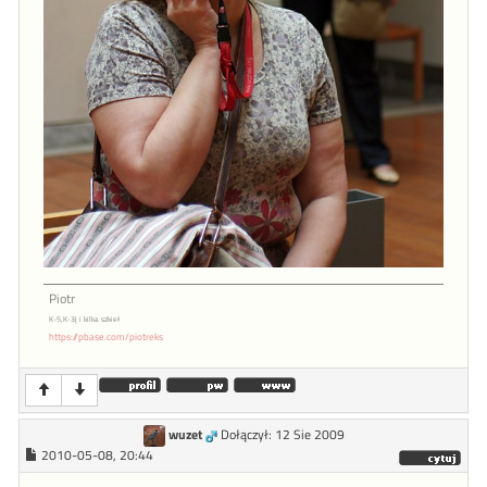
Piotr
K-5,K-3| i kilka szkieł
https://pbase.com/piotreks
wuzet
Dołączył: 12 Sie 2009
2010-05-08, 20:44