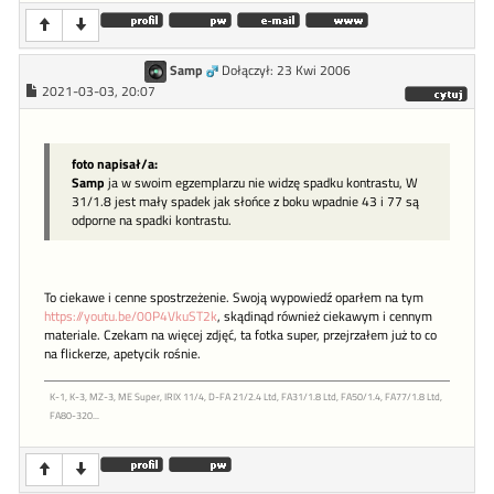
Samp
Dołączył: 23 Kwi 2006
2021-03-03, 20:07
foto napisał/a:
Samp
ja w swoim egzemplarzu nie widzę spadku kontrastu, W
31/1.8 jest mały spadek jak słońce z boku wpadnie 43 i 77 są
odporne na spadki kontrastu.
To ciekawe i cenne spostrzeżenie. Swoją wypowiedź oparłem na tym
https://youtu.be/00P4VkuST2k
, skądinąd również ciekawym i cennym
materiale. Czekam na więcej zdjęć, ta fotka super, przejrzałem już to co
na flickerze, apetycik rośnie.
K-1, K-3, MZ-3, ME Super, IRIX 11/4, D-FA 21/2.4 Ltd, FA31/1.8 Ltd, FA50/1.4, FA77/1.8 Ltd,
FA80-320...