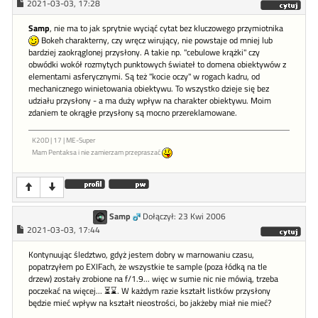
2021-03-03, 17:28
Samp
, nie ma to jak sprytnie wyciąć cytat bez kluczowego przymiotnika
Bokeh charakterny, czy wręcz wirujący, nie powstaje od mniej lub
bardziej zaokrąglonej przysłony. A takie np. "cebulowe krążki" czy
obwódki wokół rozmytych punktowych świateł to domena obiektywów z
elementami asferycznymi. Są też "kocie oczy" w rogach kadru, od
mechanicznego winietowania obiektywu. To wszystko dzieje się bez
udziału przysłony - a ma duży wpływ na charakter obiektywu. Moim
zdaniem te okrągłe przysłony są mocno przereklamowane.
K20D | 17 | ME-Super
Mam Pentaksa i nie zamierzam przepraszać
Samp
Dołączył: 23 Kwi 2006
2021-03-03, 17:44
Kontynuując śledztwo, gdyż jestem dobry w marnowaniu czasu,
popatrzyłem po EXIFach, że wszystkie te sample (poza łódką na tle
drzew) zostały zrobione na f/1.9... więc w sumie nic nie mówią, trzeba
poczekać na więcej... ⏳⌛. W każdym razie kształt listków przysłony
będzie mieć wpływ na kształt nieostrości, bo jakżeby miał nie mieć?