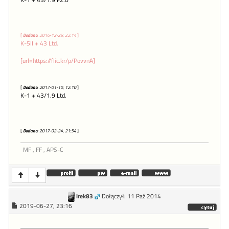
[
Dodano
: 2016-12-28, 22:14
]
K-5II + 43 Ltd.
[url=https://flic.kr/p/PovvnA]
[
Dodano
: 2017-01-10, 12:10
]
K-1 + 43/1.9 Ltd.
[
Dodano
: 2017-02-24, 21:54
]
MF , FF , APS-C
irek83
Dołączył: 11 Paź 2014
2019-06-27, 23:16