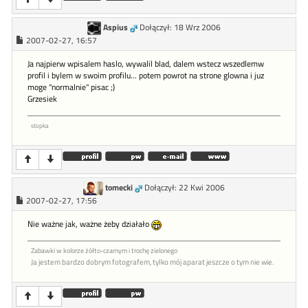
Aspius
Dołączył: 18 Wrz 2006
2007-02-27, 16:57
Ja najpierw wpisalem haslo, wywalil blad, dalem wstecz wszedlemw
profil i bylem w swoim profilu... potem powrot na strone glowna i juz
moge "normalnie" pisac ;)
Grzesiek
stopka
tomecki
Dołączył: 22 Kwi 2006
2007-02-27, 17:56
Nie ważne jak, ważne żeby działało
Zabawki w kolorze żółto-czarnym i trochę zielonego
Ja jestem bardzo dobrym fotografem, tylko mój aparat jeszcze o tym nie wie.