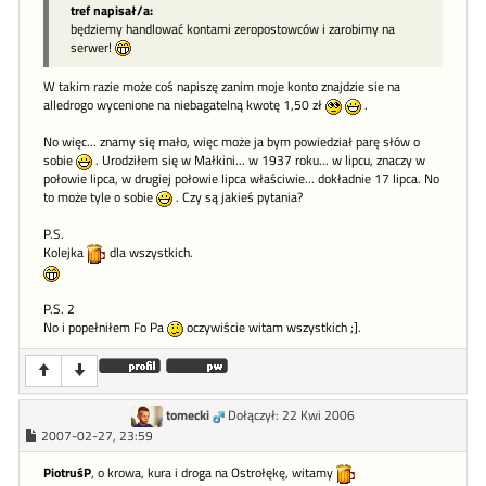
tref napisał/a:
będziemy handlować kontami zeropostowców i zarobimy na
serwer!
W takim razie może coś napiszę zanim moje konto znajdzie sie na
alledrogo wycenione na niebagatelną kwotę 1,50 zł
.
No więc... znamy się mało, więc może ja bym powiedział parę słów o
sobie
. Urodziłem się w Małkini... w 1937 roku... w lipcu, znaczy w
połowie lipca, w drugiej połowie lipca właściwie... dokładnie 17 lipca. No
to może tyle o sobie
. Czy są jakieś pytania?
P.S.
Kolejka
dla wszystkich.
P.S. 2
No i popełniłem Fo Pa
oczywiście witam wszystkich ;].
tomecki
Dołączył: 22 Kwi 2006
2007-02-27, 23:59
PiotruśP
, o krowa, kura i droga na Ostrołękę, witamy