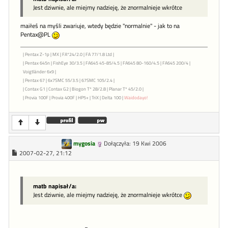
Jest dziwnie, ale miejmy nadzieję, że znormalnieje wkrótce
maiłeś na myśli zwariuje, wtedy będzie "normalnie" - jak to na
Pentax@PL
| Pentax Z-1p | MX | FA*24/2.0 | FA 77/1.8 Ltd |
| Pentax 645n | FishEye 30/3.5 | FA645 45-85/4.5 | FA645 80-160/4.5 | FA645 200/4 |
Voigtländer 6x9 |
| Pentax 67 | 6x7SMC 55/3.5 | 67SMC 105/2.4 |
| Contax G1 | Contax G2 | Biogon T* 28/2.8 | Planar T* 45/2.0 |
| Provia 100F | Provia 400F | HP5+ | TriX | Delta 100 |
Waidodayo!
mygosia
Dołączyła: 19 Kwi 2006
2007-02-27, 21:12
matb napisał/a:
Jest dziwnie, ale miejmy nadzieję, że znormalnieje wkrótce