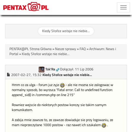
Togg
navi
Kiedy Słońce wstaje nie niebie...
PENTAX@PL Strona Główna
»
Nasze sprawy
»
FAQ
»
Archiwum: News i
Portal
»
Kiedy Słońce wstaje nie niebie...
Tok'Ra
Dołączył: 11 Lip 2006
2007-02-27, 15:32
Kiedy Słońce wstaje nie niebie...
Hmm co za ulga - forum juz zyje
- ale nie mozna sie zalogowac w
normalny sposob, bo wyrzuca "Fatal error: Call to undefined function:
append_sid() in /common.php on line 215"
Rowniez wejscie do niektorych postow konczy sie takim samym
komunikatem.
A zabija mnie zawsze to, ze zawsze dowiaduje sie przy logowaniu, ze
mam nieprzeczytane 1000 postow - raz nawet ich szukalem
.