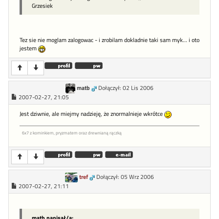
Grzesiek
Tez sie nie moglam zalogowac - i zrobilam dokladnie taki sam myk... i oto
jestem
matb
Dołączył: 02 Lis 2006
2007-02-27, 21:05
Jest dziwnie, ale miejmy nadzieję, że znormalnieje wkrótce
6x7 z kominkiem, pryzmatem oraz drewnianą rączką
tref
Dołączył: 05 Wrz 2006
2007-02-27, 21:11
matb napisał/a: