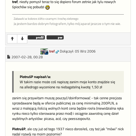
tref
, niezły pomysł teraz to się dopiero forum zetnie jak tylu nowych
śpiochów się pobudzi
Zabawki w kolorze żółto-czarnym i trochę zielonego
Ja jestem bardzo dobrym fotografem, tylko mój aparat jeszcze o tym nie wie.
tref
Dołączył: 05 Wrz 2006
2007-02-28, 00:28
PiotruśP napisał/a:
W takim razie może coś napiszę zanim moje konto znajdzie się
na alledrogo wycenione na niebagatelną kwotę 1,50 zł
zanim się przywitam muszę pouczyć/doinformować - tak cenne precjoza
sprzedawane będą w ofercie publicznej za cenę minimalną 200PLN, a
wraz z malejącą ilością wolnych kont cena będzie rosła (niewidzialna ręka
rynku nieco tylko sterowana przez mod) i osiągnie zawrotną cenę dzieł
wybitnych artystów: picasa, acd, czy peesszopovitz.
PiotruśP
, ale czy już od tego 1937 nieco dorosłeś, czy też jak "mówi" nick
nadal rozwój na moim poziomie?