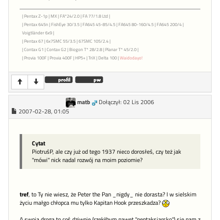
| Pentax Z-1p | MX | FA*24/2.0 | FA 77/1.8 Ltd |
| Pentax 645n | FishEye 30/3.5 | FA645 45-85/4.5 | FA645 80-160/4.5 | FA645 200/4 |
Voigtländer 6x9 |
| Pentax 67 | 6x7SMC 55/3.5 | 67SMC 105/2.4 |
| Contax G1 | Contax G2 | Biogon T* 28/2.8 | Planar T* 45/2.0 |
| Provia 100F | Provia 400F | HP5+ | TriX | Delta 100 |
Waidodayo!
matb
Dołączył: 02 Lis 2006
2007-02-28, 01:05
Cytat
PiotruśP, ale czy już od tego 1937 nieco dorosłeś, czy też jak
"mówi" nick nadal rozwój na moim poziomie?
tref
, to Ty nie wiesz, że Peter the Pan _nigdy_ nie dorasta? I w sielskim
życiu małgo chłopca mu tylko Kapitan Hook przeszkadza?
A swoją drogą to coś dziwnie (rzekłbym nawet "pentaksiarsko") się nam z