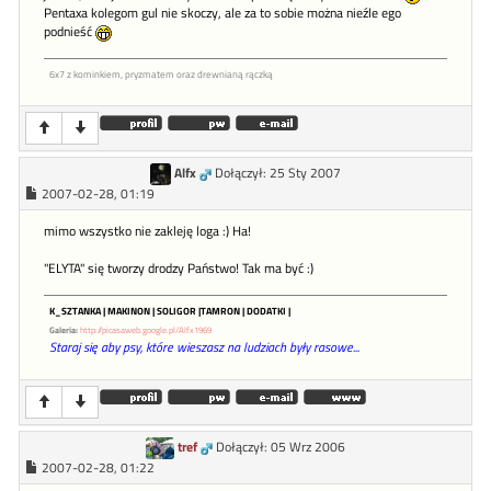
Pentaxa kolegom gul nie skoczy, ale za to sobie można nieźle ego
podnieść
6x7 z kominkiem, pryzmatem oraz drewnianą rączką
Alfx
Dołączył: 25 Sty 2007
2007-02-28, 01:19
mimo wszystko nie zakleję loga :) Ha!
"ELYTA" się tworzy drodzy Państwo! Tak ma być :)
K_SZTANKA | MAKINON | SOLIGOR |TAMRON | DODATKI |
Galeria:
http://picasaweb.google.pl/Alfx1969
Staraj się aby psy, które wieszasz na ludziach były rasowe...
tref
Dołączył: 05 Wrz 2006
2007-02-28, 01:22