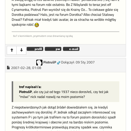
tymi bajkami na forum robi ostatnio. Bo Z Nibylandii to teraz jest elf
Cynamonka, Piotruś Pan wyniósł się do Krainy Oz... To ciekawe gdzie się
Dorotka podziewa? Halo, jest na forum Dorotka? Albo chociaż Stalowy
Drwal? Fafniak miał kiedyś taki avatar, że za stracha na wróble mógłby
spokojnie robić
6x7 z kominkiem, pryzmatem oraz drewnianą rączką
PiotruśP
Dołączył: 09 Sty 2007
2007-02-28, 01:08
tref napisał/a:
PiotruśP
, ale czy już od tego 1937 nieco dorosłeś, czy też jak
"mówi" nick nadal rozwój na moim poziomie?
Z niepotwierdzonych jak dotąd źródeł dowiedziałem się, że kiedyś
zachowywałem się doroślej :P. Jednak odkąd zacząłem interesować się
systemem P i po tym jak trafiłem na to forum poziom dorosłości spadł
poniżej średniej krajowej i obecnie jest na bardzo niskim poziomie.
Prognozy krótkoterminowe przewidują znaczny spadek ww. czynnika