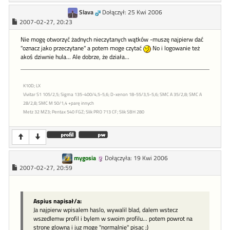
Slava
Dołączył: 25 Kwi 2006
2007-02-27, 20:23
Nie mogę otworzyć żadnych nieczytanych wątków -muszę najpierw dać
"oznacz jako przeczytane" a potem moge czytać
No i logowanie też
akoś dziwnie hula... Ale dobrze, że działa...
K10D; LX
Vivitar S1 105/2,5; Sigma 135-400/4,5-5,6; D-xenon 18-55/3,5-5,6; SMC A 35/2,8; SMC A
28/2,8; SMC M 50/1,4 +parę innych
Metz 32 MZ3; Pentax 540 FGZ; Slik PRO 713 CF; Slik SBH 280
mygosia
Dołączyła: 19 Kwi 2006
2007-02-27, 20:59
Aspius napisał/a:
Ja najpierw wpisalem haslo, wywalil blad, dalem wstecz
wszedlemw profil i bylem w swoim profilu... potem powrot na
strone glowna i juz moge "normalnie" pisac ;)