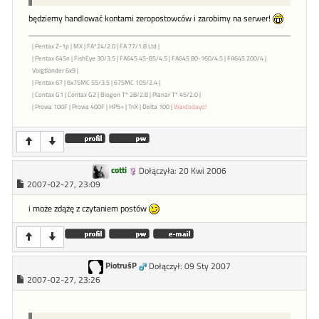
będziemy handlować kontami zeropostowców i zarobimy na serwer!
| Pentax Z-1p | MX | FA*24/2.0 | FA 77/1.8 Ltd |
| Pentax 645n | FishEye 30/3.5 | FA645 45-85/4.5 | FA645 80-160/4.5 | FA645 200/4 |
Voigtländer 6x9 |
| Pentax 67 | 6x7SMC 55/3.5 | 67SMC 105/2.4 |
| Contax G1 | Contax G2 | Biogon T* 28/2.8 | Planar T* 45/2.0 |
| Provia 100F | Provia 400F | HP5+ | TriX | Delta 100 |
Waidodayo!
cotti
Dołączyła: 20 Kwi 2006
2007-02-27, 23:09
i może zdążę z czytaniem postów
PiotruśP
Dołączył: 09 Sty 2007
2007-02-27, 23:26