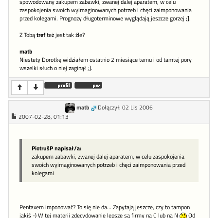
spowodowany zakupem zabawki, zwanej dalej aparatem, w celu
zaspokojenia swoich wyimaginowanych potrzeb i chęci zaimponowania
przed kolegami. Prognozy długoterminowe wyglądają jeszcze gorzej ;].
Z Tobą
tref
też jest tak źle?
matb
Niestety Dorotkę widziałem ostatnio 2 miesiące temu i od tamtej pory
wszelki słuch o niej zaginął ;].
matb
Dołączył: 02 Lis 2006
2007-02-28, 01:13
PiotruśP napisał/a:
zakupem zabawki, zwanej dalej aparatem, w celu zaspokojenia
swoich wyimaginowanych potrzeb i chęci zaimponowania przed
kolegami
Pentaxem imponować? To się nie da... Zapytają jeszcze, czy to tampon
jakiś -) W tej materii zdecydowanie lepsze są firmy na C lub na N
Od