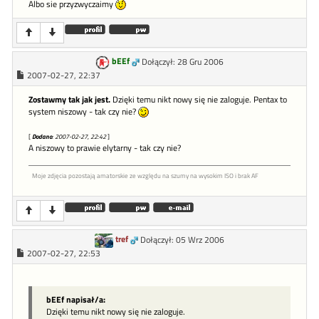
Albo sie przyzwyczaimy
bEEf
Dołączył: 28 Gru 2006
2007-02-27, 22:37
Zostawmy tak jak jest.
Dzięki temu nikt nowy się nie zaloguje. Pentax to
system niszowy - tak czy nie?
[
Dodano
: 2007-02-27, 22:42
]
A niszowy to prawie elytarny - tak czy nie?
Moje zdjęcia pozostają amatorskie ze względu na szumy na wysokim ISO i brak AF
tref
Dołączył: 05 Wrz 2006
2007-02-27, 22:53
bEEf napisał/a:
Dzięki temu nikt nowy się nie zaloguje.