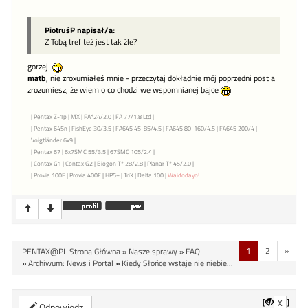
PiotruśP napisał/a:
Z Tobą tref też jest tak źle?
gorzej!
matb
, nie zroxumiałeś mnie - przeczytaj dokładnie mój poprzedni post a
zrozumiesz, że wiem o co chodzi we wspomnianej bajce
| Pentax Z-1p | MX | FA*24/2.0 | FA 77/1.8 Ltd |
| Pentax 645n | FishEye 30/3.5 | FA645 45-85/4.5 | FA645 80-160/4.5 | FA645 200/4 |
Voigtländer 6x9 |
| Pentax 67 | 6x7SMC 55/3.5 | 67SMC 105/2.4 |
| Contax G1 | Contax G2 | Biogon T* 28/2.8 | Planar T* 45/2.0 |
| Provia 100F | Provia 400F | HP5+ | TriX | Delta 100 |
Waidodayo!
1
2
»
PENTAX@PL Strona Główna
»
Nasze sprawy
»
FAQ
»
Archiwum: News i Portal
»
Kiedy Słońce wstaje nie niebie...
[
]
X
Odpowiedz