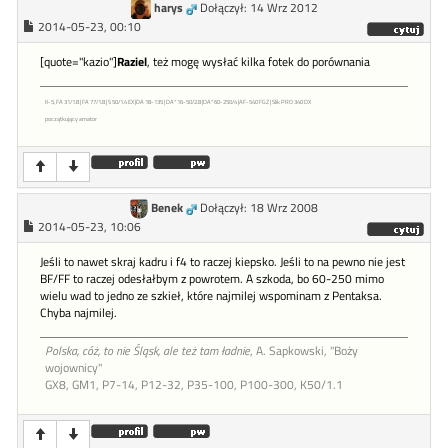
harys
Dołączył: 14 Wrz 2012
2014-05-23, 00:10
[quote="kazio"]
Raziel
, też mogę wysłać kilka fotek do porównania
K-5, FA 31/1.8 | FA 77/1.8 | S 50/1.4 EX |DA 18-135 | DA*16-50/2.8 |DA*60-250/4 |AF-540 FGZ | Slik PRO 340 DX
początkujący amator
Benek
Dołączył: 18 Wrz 2008
2014-05-23, 10:06
Jeśli to nawet skraj kadru i f4 to raczej kiepsko. Jeśli to na pewno nie jest
BF/FF to raczej odesłałbym z powrotem. A szkoda, bo 60-250 mimo
wielu wad to jedno ze szkieł, które najmilej wspominam z Pentaksa.
Chyba najmilej.
Polska, cóż, to nie Śląsk, ale też tam ładnie
, A. Sapkowski, "Boży
wojownicy"
GX8, GM1, P7-14, P12-32, P35-100, P100-300, K50/1.1