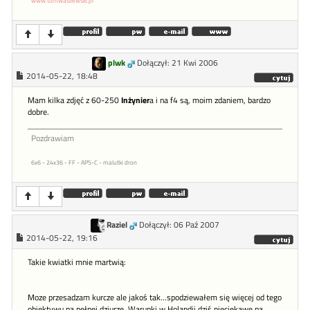
www.tomwasilewski.pl
plwk
Dołączył: 21 Kwi 2006
2014-05-22, 18:48
Mam kilka zdjęć z 60-250
Inżynier
a i na f4 są, moim zdaniem, bardzo
dobre.
Pozdrawiam
6x6 - 24x36 - FF - APS-C - malutki dron
Raziel
Dołączył: 06 Paź 2007
2014-05-22, 19:16
Takie kwiatki mnie martwią:
Moze przesadzam kurcze ale jakoś tak...spodziewałem się więcej od tego
obiektywu na pełnej dziurze. Warunki w Holandii dziś nieciekawe na