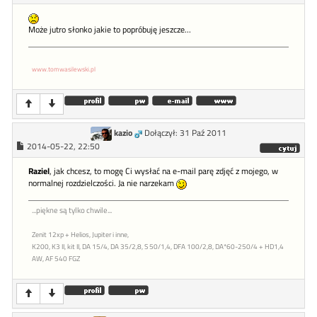
Może jutro słonko jakie to popróbuję jeszcze...
www.tomwasilewski.pl
kazio
Dołączył: 31 Paź 2011
2014-05-22, 22:50
Raziel
, jak chcesz, to mogę Ci wysłać na e-mail parę zdjęć z mojego, w
normalnej rozdzielczości. Ja nie narzekam
...piękne są tylko chwile...
Zenit 12xp + Helios, Jupiter i inne,
K200, K3 II, kit II, DA 15/4, DA 35/2,8, S 50/1,4, DFA 100/2,8, DA*60-250/4 + HD1,4
AW, AF 540 FGZ