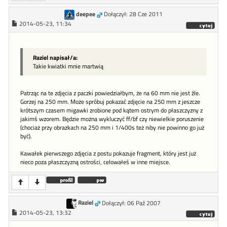
deepee
Dołączył: 28 Cze 2011
2014-05-23, 11:34
Raziel napisał/a:
Takie kwiatki mnie martwią
Patrząc na te zdjęcia z paczki powiedziałbym, że na 60 mm nie jest źle.
Gorzej na 250 mm. Może spróbuj pokazać zdjęcie na 250 mm z jeszcze
krótszym czasem migawki zrobione pod kątem ostrym do płaszczyzny z
jakimś wzorem. Będzie można wykluczyć ff/bf czy niewielkie poruszenie
(chociaż przy obrazkach na 250 mm i 1/400s też niby nie powinno go już
być).
Kawałek pierwszego zdjęcia z postu pokazuje fragment, który jest już
nieco poza płaszczyzną ostrości, celowałeś w inne miejsce.
Raziel
Dołączył: 06 Paź 2007
2014-05-23, 13:32