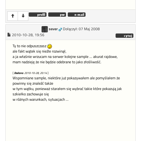
sever
Dołączył: 07 Maj 2008
2010-10-28, 19:56
Ty to nie odpuszczasz
ale fakt wątek się nieźle rozwinął,
a ja właśnie wrzucam na serwer kolejne sample ... akurat rajdowe,
mam nadzieję że nie będzie odebrane to jako złośliwość.
[
Dodano
: 2010-10-28, 20:14
]
Wspomniane sample, niektóre już pokazywałem ale pomyślałem że
powinny się znaleźć także
w tym wątku, ponieważ starałem się wybrać takie które pokazują jak
szkiełko zachowuje się
w różnych warunkach, sytuacjach ...