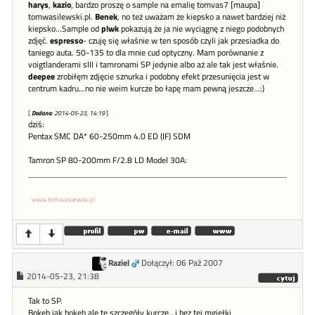
harys
,
kazio
, bardzo proszę o sample na emalię tomvas7 [maupa]
tomwasilewski.pl.
Benek
, no też uważam że kiepsko a nawet bardziej niż
kiepsko...Sample od
plwk
pokazują że ja nie wyciągnę z niego podobnych
zdjęć.
espresso
- czuję się właśnie w ten sposób czyli jak przesiadka do
taniego auta. 50-135 to dla mnie cud optyczny. Mam porównanie z
voigtlanderami slII i tamronami SP jedynie albo aż ale tak jest właśnie.
deepee
zrobiłęm zdjęcie sznurka i podobny efekt przesunięcia jest w
centrum kadru...no nie weim kurcze bo łapę mam pewną jeszcze...:)
[
Dodano
: 2014-05-23, 14:19
]
dziś:
Pentax SMC DA* 60-250mm 4.0 ED (IF) SDM
Tamron SP 80-200mm F/2.8 LD Model 30A:
www.tomwasilewski.pl
Raziel
Dołączył: 06 Paź 2007
2014-05-23, 21:38
Tak to SP.
Bokeh jak bokeh ale te szczegóły kurcze...i bez tej mgiełki