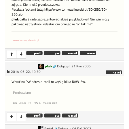
zdjęcia. Ciemność przedeszczowa.
Paczka z fotkami tutaj:http://www.tomwasilewski.pl/60-250/60-
250.zip
plwk
dałbyś radę zaprezentować jakieś przykładowe? Nie wiem czy
pakować ustrojstwo i odesłać czy przyjąć że "on tak ma".
www.tomwasilewski.pl
plwk
Dołączył: 21 Kwi 2006
2014-05-22, 19:30
Wrzuć na PW adres e-mail to wyślę kilka RAW-ów.
Pozdrawiam
6x6 - 24x36 - FF - APS-C - malutki dron
Raziel
Dołączył: 06 Paź 2007