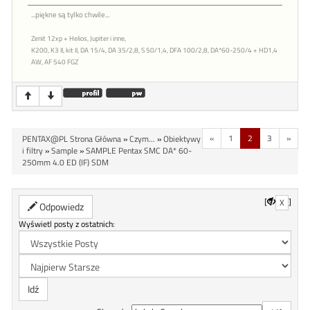
...piękne są tylko chwile...
Zenit 12xp + Helios, Jupiter i inne,
K200, K3 II, kit II, DA 15/4, DA 35/2,8, S 50/1,4, DFA 100/2,8, DA*60-250/4 + HD1,4
AW, AF 540 FGZ
«
1
2
3
»
PENTAX@PL Strona Główna
»
Czym...
»
Obiektywy
i filtry
»
Sample
»
SAMPLE Pentax SMC DA* 60-
250mm 4.0 ED (IF) SDM
[
]
X
Odpowiedz
Wyświetl posty z ostatnich: