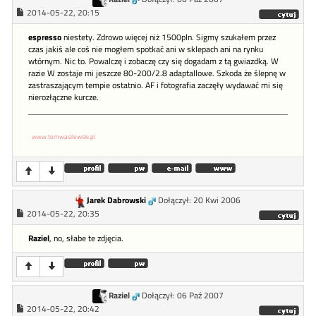
2014-05-22, 20:15
espresso
niestety. Zdrowo więcej niż 1500pln. Sigmy szukałem przez
czas jakiś ale coś nie mogłem spotkać ani w sklepach ani na rynku
wtórnym. Nic to. Powalczę i zobaczę czy się dogadam z tą gwiazdką. W
razie W zostaje mi jeszcze 80-200/2.8 adaptallowe. Szkoda że ślepnę w
zastraszającym tempie ostatnio. AF i fotografia zaczęły wydawać mi się
nierozłączne kurcze.
www.tomwasilewski.pl
Jarek Dabrowski
Dołączył: 20 Kwi 2006
2014-05-22, 20:35
Raziel
, no, słabe te zdjęcia.
Raziel
Dołączył: 06 Paź 2007
2014-05-22, 20:42