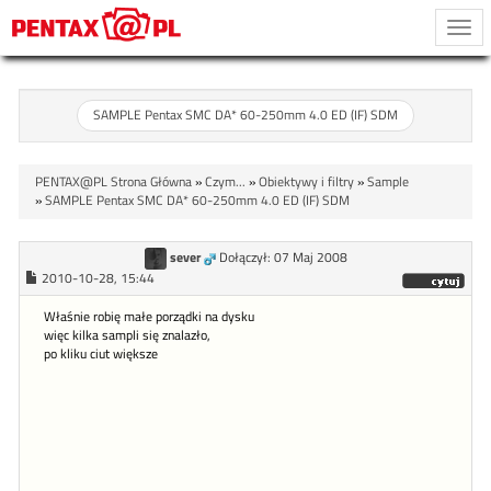
Togg
navi
SAMPLE Pentax SMC DA* 60-250mm 4.0 ED (IF) SDM
PENTAX@PL Strona Główna
»
Czym...
»
Obiektywy i filtry
»
Sample
»
SAMPLE Pentax SMC DA* 60-250mm 4.0 ED (IF) SDM
sever
Dołączył: 07 Maj 2008
2010-10-28, 15:44
Właśnie robię małe porządki na dysku
więc kilka sampli się znalazło,
po kliku ciut większe