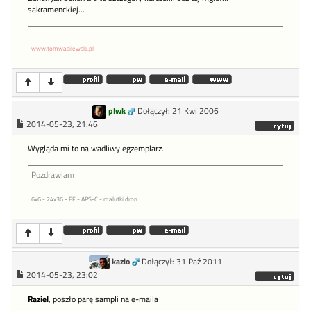
sakramenckiej...
www.tomwasilewski.pl
plwk
Dołączył: 21 Kwi 2006
2014-05-23, 21:46
Wygląda mi to na wadliwy egzemplarz.
Pozdrawiam
6x6 - 24x36 - FF - APS-C - malutki dron
kazio
Dołączył: 31 Paź 2011
2014-05-23, 23:02
Raziel
, poszło parę sampli na e-maila