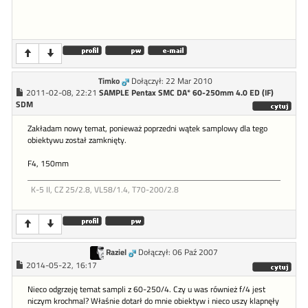
Timko
Dołączył: 22 Mar 2010
2011-02-08, 22:21
SAMPLE Pentax SMC DA* 60-250mm 4.0 ED (IF)
SDM
Zakładam nowy temat, ponieważ poprzedni wątek samplowy dla tego
obiektywu został zamknięty.
F4, 150mm
K-5 II, CZ 25/2.8, VL58/1.4, T70-200/2.8
Raziel
Dołączył: 06 Paź 2007
2014-05-22, 16:17
Nieco odgrzeję temat sampli z 60-250/4. Czy u was również f/4 jest
niczym krochmal? Właśnie dotarł do mnie obiektyw i nieco uszy klapnęły