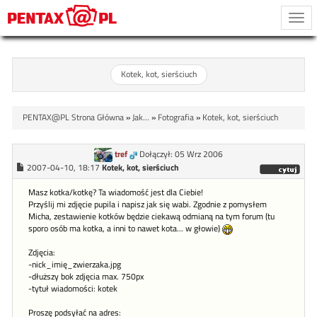
Togg
navi
Kotek, kot, sierściuch
PENTAX@PL Strona Główna
»
Jak...
»
Fotografia
»
Kotek, kot, sierściuch
tref
Dołączył: 05 Wrz 2006
2007-04-10, 18:17
Kotek, kot, sierściuch
Masz kotka/kotkę? Ta wiadomość jest dla Ciebie!
Przyślij mi zdjęcie pupila i napisz jak się wabi. Zgodnie z pomysłem
Micha, zestawienie kotków będzie ciekawą odmianą na tym forum (tu
sporo osób ma kotka, a inni to nawet kota... w głowie)
Zdjęcia:
-nick_imię_zwierzaka.jpg
-dłuższy bok zdjęcia max. 750px
-tytuł wiadomości: kotek
Proszę podsyłać na adres: