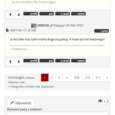
Go Out And Burn The Sensor Again
GRZESIO
Dołączył: 05 Mar 2007
2007-04-11, 01:05
Ja też lubie koty tylko trochę długo się gotują. A moze być kot znajomego?
Pozdrawiam
1
2
3
«»
209
210
211
»
PENTAX@PL Strona
Główna
»
Jak...
»
Fotografia
»
Kotek, kot, sierściuch
[
]
X
Odpowiedz
Wyświetl posty z ostatnich: