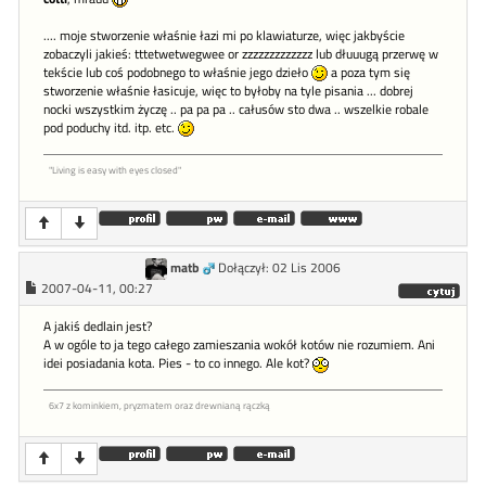
.... moje stworzenie właśnie łazi mi po klawiaturze, więc jakbyście
zobaczyli jakieś: tttetwetwegwee or zzzzzzzzzzzzz lub dłuuugą przerwę w
tekście lub coś podobnego to właśnie jego dzieło
a poza tym się
stworzenie właśnie łasicuje, więc to byłoby na tyle pisania ... dobrej
nocki wszystkim życzę .. pa pa pa .. całusów sto dwa .. wszelkie robale
pod poduchy itd. itp. etc.
"Living is easy with eyes closed"
matb
Dołączył: 02 Lis 2006
2007-04-11, 00:27
A jakiś dedlain jest?
A w ogóle to ja tego całego zamieszania wokół kotów nie rozumiem. Ani
idei posiadania kota. Pies - to co innego. Ale kot?
6x7 z kominkiem, pryzmatem oraz drewnianą rączką