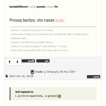
kontaktZforum
[małpa]
poczta
[kropka]
fm
Proszę bardzo, oto nasze
kotki
| Pentax Z-1p | MX | FA*24/2.0 | FA 77/1.8 Ltd |
| Pentax 645n | FishEye 30/3.5 | FA645 45-85/4.5 | FA645 80-160/4.5 | FA645 200/4 |
Voigtländer 6x9 |
| Pentax 67 | 6x7SMC 55/3.5 | 67SMC 105/2.4 |
| Contax G1 | Contax G2 | Biogon T* 28/2.8 | Planar T* 45/2.0 |
| Provia 100F | Provia 400F | HP5+ | TriX | Delta 100 |
Waidodayo!
Crudo
Dołączyła: 09 Kwi 2007
2007-04-10, 18:28
tref napisał/a:
(...)a inni to nawet kota... w głowie)