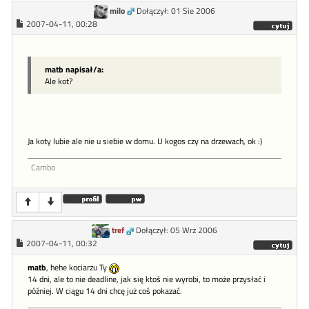
milo
Dołączył: 01 Sie 2006
2007-04-11, 00:28
matb napisał/a:
Ale kot?
Ja koty lubie ale nie u siebie w domu. U kogos czy na drzewach, ok :)
Cambo
tref
Dołączył: 05 Wrz 2006
2007-04-11, 00:32
matb
, hehe kociarzu Ty
14 dni, ale to nie deadline, jak się ktoś nie wyrobi, to może przysłać i
później. W ciągu 14 dni chcę już coś pokazać.