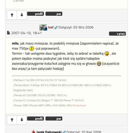
Cambo
tref
Dołączył: 05 Wrz 2006
2007-04-10, 18:41
milo
, jak masz mniejsze, to podeślij mniejsze [zapomniałem napisać, że
max 750px
-już poprawiam].
Termin - tak wstępnie dwa tygodnie, żeby to zebrać w tabelkę
, ale
potem będzie można podsyłać jak ktoś się spóźni/nabędzie
zwierzaka/przygarnie kota/kot zalęgnie mu się w głowie
[oczywiście
bez urazy! ja tam patyczaki hoduję]
| Pentax Z-1p | MX | FA*24/2.0 | FA 77/1.8 Ltd |
| Pentax 645n | FishEye 30/3.5 | FA645 45-85/4.5 | FA645 80-160/4.5 | FA645 200/4 |
Voigtländer 6x9 |
| Pentax 67 | 6x7SMC 55/3.5 | 67SMC 105/2.4 |
| Contax G1 | Contax G2 | Biogon T* 28/2.8 | Planar T* 45/2.0 |
| Provia 100F | Provia 400F | HP5+ | TriX | Delta 100 |
Waidodayo!
Jarek Dabrowski
Dołączył: 20 Kwi 2006