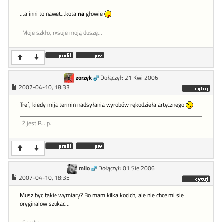
...a inni to nawet...kota
na
głowie
Moje szkło, rysuje moją duszę...
zorzyk
Dołączył: 21 Kwi 2006
2007-04-10, 18:33
Tref, kiedy mija termin nadsyłania wyrobów rękodzieła artycznego
Ż jest P... p.
milo
Dołączył: 01 Sie 2006
2007-04-10, 18:35
Musz byc takie wymiary? Bo mam kilka kocich, ale nie chce mi sie
oryginalow szukac...