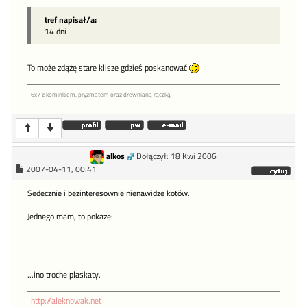
tref napisał/a:
14 dni
To może zdążę stare klisze gdzieś poskanować
6x7 z kominkiem, pryzmatem oraz drewnianą rączką
alkos
Dołączył: 18 Kwi 2006
2007-04-11, 00:41
Sedecznie i bezinteresownie nienawidze kotów.
Jednego mam, to pokaze:
...ino troche plaskaty.
http://aleknowak.net