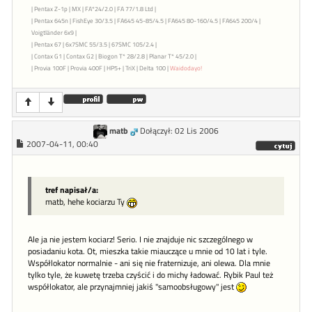
| Pentax Z-1p | MX | FA*24/2.0 | FA 77/1.8 Ltd |
| Pentax 645n | FishEye 30/3.5 | FA645 45-85/4.5 | FA645 80-160/4.5 | FA645 200/4 |
Voigtländer 6x9 |
| Pentax 67 | 6x7SMC 55/3.5 | 67SMC 105/2.4 |
| Contax G1 | Contax G2 | Biogon T* 28/2.8 | Planar T* 45/2.0 |
| Provia 100F | Provia 400F | HP5+ | TriX | Delta 100 |
Waidodayo!
matb
Dołączył: 02 Lis 2006
2007-04-11, 00:40
tref napisał/a:
matb, hehe kociarzu Ty
Ale ja nie jestem kociarz! Serio. I nie znajduje nic szczególnego w
posiadaniu kota. Ot, mieszka takie miauczące u mnie od 10 lat i tyle.
Współlokator normalnie - ani się nie fraternizuje, ani olewa. Dla mnie
tylko tyle, że kuwetę trzeba czyścić i do michy ładować. Rybik Paul też
współlokator, ale przynajmniej jakiś "samoobsługowy" jest