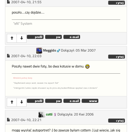
2007-04-10, 21:55
poszło....czy dojdzie....
"eN" System
Meggido
Dołączył: 05 Mar 2007
2007-04-10, 22:03
Poszły nawet dwie foty, bo dwa kotusie w domu.
Miłośnik pełnej klaty
"Skądkolwiek wieje wiatr, zawsze ma zapach Tatr"
"Inteligentni ludzie często zmuszani są do picia aby bezkonfliktowo spędzać czas z idiotami"
cotti
Dołączyła: 20 Kwi 2006
2007-04-10, 22:21
mogę wysłać autoportret? :) bo zawsze byłam cottem :) już wiecie, jak się