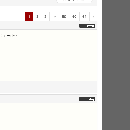
1
2
3
«»
59
60
61
»
 czy warto!?