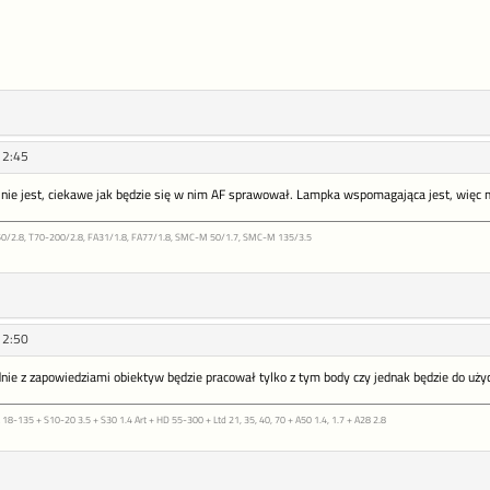
12:45
 nie jest, ciekawe jak będzie się w nim AF sprawował. Lampka wspomagająca jest, więc m
0/2.8, T70-200/2.8, FA31/1.8, FA77/1.8, SMC-M 50/1.7, SMC-M 135/3.5
12:50
ie z zapowiedziami obiektyw będzie pracował tylko z tym body czy jednak będzie do użyci
18-135 + S10-20 3.5 + S30 1.4 Art + HD 55-300 + Ltd 21, 35, 40, 70 + A50 1.4, 1.7 + A28 2.8