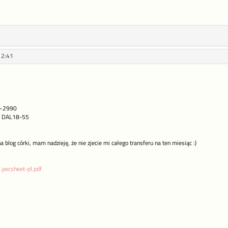
12:41
 ~2990
 z DAL18-55
blog córki, mam nadzieję, że nie zjecie mi całego transferu na ten miesiąc :)
..pecsheet-pl.pdf