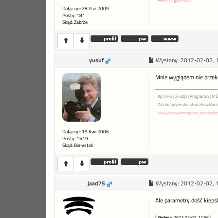
Dołączył: 28 Paź 2009
Posty: 181
Skąd: Zabrze
yusuf
Wysłany:
2012-02-02, 
Mnie wyglądem nie przekon
Kp | K-5 | Z-50p | ProgramA | M
Zakład przerobu stłuczki szklane
www.pentaxphotogallery.com/artis
Dołączył: 19 Kwi 2006
Posty: 1519
Skąd: Białystok
jaad75
Wysłany:
2012-02-02, 
Ale parametry dość kiepsk
[
Dodano
: 2012-02-02, 12:56
]