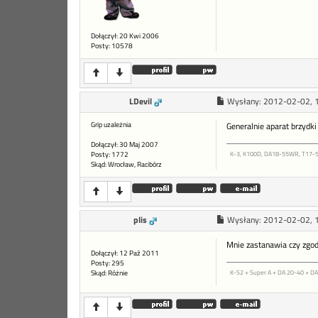
Dołączył: 20 Kwi 2006
Posty: 10578
LDevil
Wysłany:
2012-02-02, 
Grip uzależnia
Generalnie aparat brzydki
Dołączył: 30 Maj 2007
Posty: 1772
K-3, K100D, DA18-55WR, T17-5
Skąd: Wrocław, Racibórz
plis
Wysłany:
2012-02-02, 
Mnie zastanawia czy zgodn
Dołączył: 12 Paź 2011
Posty: 295
Skąd: Różnie
K-S2 + Super A + DA 20-40 + DA 