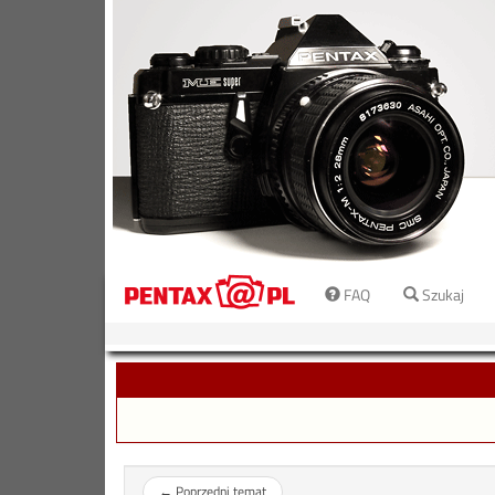
FAQ
Szukaj
←
Poprzedni temat