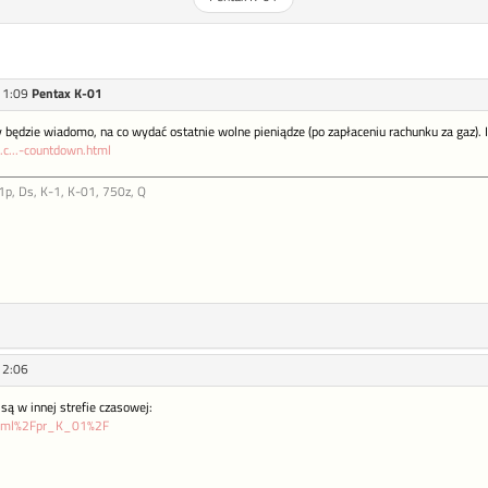
11:09
Pentax K-01
y będzie wiadomo, na co wydać ostatnie wolne pieniądze (po zapłaceniu rachunku za gaz). I
c...-countdown.html
p, Ds, K-1, K-01, 750z, Q
12:06
 są w innej strefie czasowej:
p...ml%2Fpr_K_01%2F