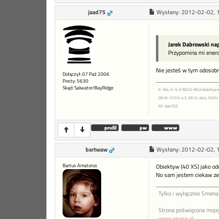
jaad75
Wysłany:
2012-02-02, 
Jarek Dabrowski nap
Przypomina mi enerd
Nie jesteś w tym odosobn
Dołączył: 07 Paź 2006
Posty: 5630
Skąd: Salwator/BayRidge
K-5IIs, K-5, K10D+D-BG2+KatzEye
DA10-17/3.5-4.5, DA12-24/4, FA31/1.
AF-540 FGZ
bartwaw
Wysłany:
2012-02-02, 
Bartus Amatorus
Obiektyw (40 XS) jako odd
No sam jestem ciekaw ze 
Tylko i wyłącznie Smena 
Strona poświęcona mojej 
www.igunia.pl