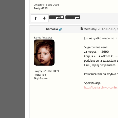
Dołączył: 18 Wrz 2008
Posty: 6235
bartwaw
Wysłany:
2012-02-02, 
Bartus Amatorus
Już wszystko wiadomo :)
Sugerowana cena:
za korpus - ~2690
korpus + DA 40mm XS -
podobna cena za zestaw
Czyli, lepiej niż pisałem.
Dołączył: 28 Paź 2009
Powrzucałem na szybko na 
Posty: 181
Skąd: Zabrze
Specyfikacja:
http://igunia.pl/wp-conte.