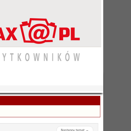
Następny temat
→