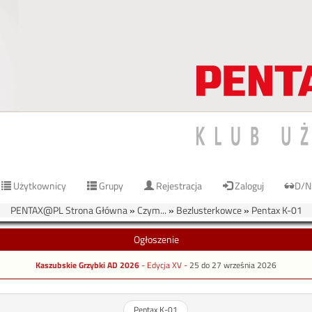
Użytkownicy
Grupy
Rejestracja
Zaloguj
D/N
PENTAX@PL Strona Główna
»
Czym...
»
Bezlusterkowce
»
Pentax K-01
Ogłoszenie
Kaszubskie Grzybki AD 2026
- Edycja XV -
25 do 27 września 2026
Pentax K-01