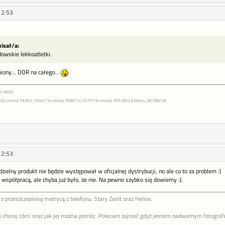
12:53
isał/a:
owskie lekkoatletki.
iony... DDR na całego...
+0-ME53
8 Limited, FA35/2, FA43/1.9 Limited, FA50/1.4, FA77/1.8 Limited, DFA100/2.8 Macro, DA*200/2.8
12:53
zielny produkt nie będzie występował w oficjalnej dystrybucji, no ale co to za problem :)
współpracą, ale chyba już było, że nie. Na pewno szybko się dowiemy :).
z przeszczepioną matrycą z telefonu. Stary Zenit oraz Helios.
chorej córci oraz jak jej można pomóc. Polecam zajrzeć gdyż jestem nadwornym fotografem