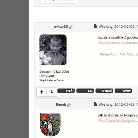
wiktor33
Wysłany:
2012-02-02, 
Już za niespełna 2 godzin
http://www.pentaxforums.
Pentax 645, MX, MZ5, Z1
Dołączył: 19 Kwi 2006
Posty: 480
Skąd: Zalesie Dolne
Benek
Wysłany:
2012-02-02, 
Jak to dobrze, że Rosjanie
http://translate.google.