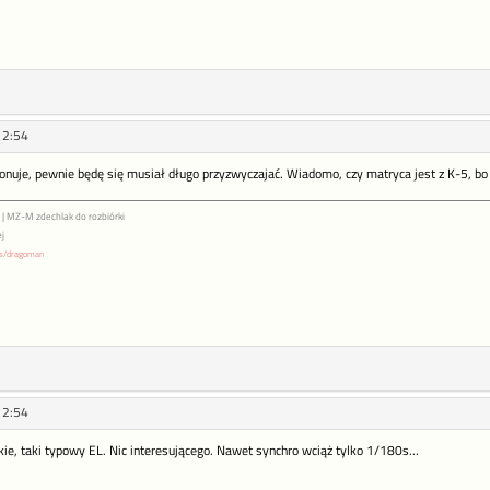
12:54
uje, pewnie będę się musiał długo przyzwyczajać. Wiadomo, czy matryca jest z K-5, bo pa
E | MZ-M zdechlak do rozbiórki
j
ts/dragoman
12:54
ie, taki typowy EL. Nic interesującego. Nawet synchro wciąż tylko 1/180s...