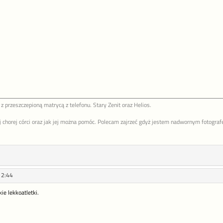
z przeszczepioną matrycą z telefonu. Stary Zenit oraz Helios.
chorej córci oraz jak jej można pomóc. Polecam zajrzeć gdyż jestem nadwornym fotografem
12:44
e lekkoatletki.