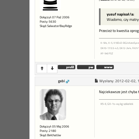
yusuf napisał/a:
Dołączył: 07 Paź 2006
Wiadomo, czy matryca
Posty: 5630
Skąd: Salwator/BayRidge
Przecież to kwestia opr
K-5IIs, K-5, K10D+D-BG2+KatzEye
DA10-17/3.5-4.5, DA12-24/4, FA31/1.
AF-540 FGZ
gebi
Wysłany:
2012-02-02, 
Najciekawsze jest chyba t
K5-II, GX-1s +xy kg szkiełek
Dołączył: 05 Maj 2006
Posty: 2180
Skąd: Bełchatów