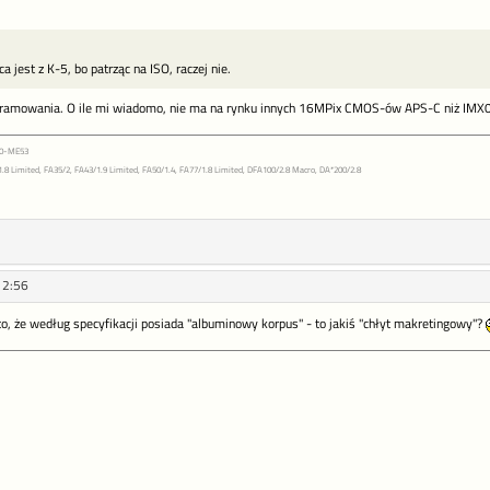
 jest z K-5, bo patrząc na ISO, raczej nie.
ogramowania. O ile mi wiadomo, nie ma na rynku innych 16MPix CMOS-ów APS-C niż IMX0
+0-ME53
8 Limited, FA35/2, FA43/1.9 Limited, FA50/1.4, FA77/1.8 Limited, DFA100/2.8 Macro, DA*200/2.8
12:56
o, że według specyfikacji posiada "albuminowy korpus" - to jakiś "chłyt makretingowy"?