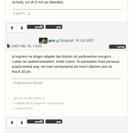
na body, luz ok 3 mm po obwodzie.
Ż jest P... p.
garp
Dołączył: 16 Lut 2007
2007-06-10, 13:03
Ja kupiłem na allegro adapter bez blaszki od uzytkownika smcigsm.
Luzów nie zaobserwowałem, siedzi ciasno. To wprawdzie moja pierwsza
przejściówka( więc nie mam porównania) ale moim zdaniem jest ok.
Koszt 30 pln.
Pozdrawiam Marek!
Sam GX-10, SMC-M 50/1,7
D-XENON 18-55, Soligor MC 100/3,5 Macro
+ Jupiter135/3,5