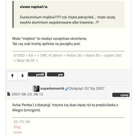
vivooo napisał/a:
Duraluminium miękkie???? coś chyba pokręciłeś... może raczej
zwykłe aluminium wypolerowane albo trawione...??
Może "miękkie" to niezbyt szczęśliwe określenie.
Tak czy siak trochę opiłków na początku jest.
K100D + Kit + + SMC-A 28mm + Helios 58 + Helios 85 + Jupiter 200
+ Metz 58 AF-1
superkomornik
Dołączył: 02 Sty 2007
2007-06-23, 08:12
Ashai Pentax ( z blaszką)- trzyma się duzo lepiej niż ta przejściówka z
Allegro (smcigsm).
SX, FX, NX
Blog
www