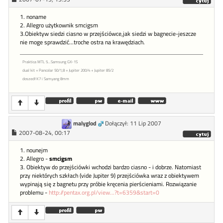
1. noname
2. Allegro użytkownik smcigsm
3.Obiektyw siedzi ciasno w przejściówce,jak siedzi w bagnecie-jeszcze
nie moge sprawdzić...troche ostra na krawędziach.
Praktica MTL 5...Samsung GX-1S
dual kit + Pancolar 50/1,8 + Jupiter 200/4 + Jupiter 85/2
doszedł K7 i Samyang 8mm
malyglod
Dołączył: 11 Lip 2007
2007-08-24, 00:17
1. nounejm
2. Allegro -
smcigsm
3. Obiektyw do przejściówki wchodzi bardzo ciasno - i dobrze. Natomiast
przy niektórych szkłach (vide Jupiter 9) przejściówka wraz z obiektywem
wypinają się z bagnetu przy próbie kręcenia pierścieniami. Rozwiązanie
problemu -
http://pentax.org.pl/view...?t=6359&start=0