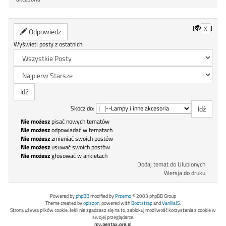
[
]
X
Odpowiedz
Wyświetl posty z ostatnich:
Skocz do:
Nie możesz
pisać nowych tematów
Nie możesz
odpowiadać w tematach
Nie możesz
zmieniać swoich postów
Nie możesz
usuwać swoich postów
Nie możesz
głosować w ankietach
Dodaj temat do Ulubionych
Wersja do druku
Powered by
phpBB
modified by
Przemo
© 2003 phpBB Group
Theme created by
opiszon
, powered with
Bootstrap
and
VanillaJS
.
Strona używa plików cookie. Jeśli nie zgadzasz się na to, zablokuj możliwość korzystania z cookie w
swojej przeglądarce.
my.pentax.org.pl