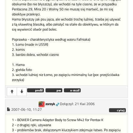
obskurnie (bo nie błyszczy), ale wchodzi na tyle ciasno, że w przypadku
Pentacona 29, Mira 20 i Wołny 50 nie muszę się martwić, że mi się
obiektyw przekręci.
Hama błyszczy jak psu jajca, ale wchodzi trochę luźniej, trzeba jej używać
z tą sławetną blaszką, albo założyć na stałe do obiektywu, w którym da
się wywiercić otwór pod bolec.
Poprawka - charakterystyka według wzoru Fafniaka)
1. Łomo (made in USSR)
2. komis
3. bardzo dobra, wchodzi ciasno
1. Hama
2. giełda foto
3. wchodzi luźniej niz Łomo, po zapięciu minimalny luz (por. przejściówka
zorzyka)
zorzyk
Dołączył: 21 Kwi 2006
2007-06-10, 11:27
1 - BOWER Camera Adapter Body to Screw M42 for Pentax K
2 - z drugiej ręki, używana
3 - problemów brak, dołączonym kluczykiem zdejmuje łatwo. Po zapięciu