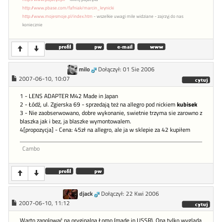
http://www.pbase.com/fafniak/marcin_krynicki
http://www.mojesmoje.pl/index.htm
- wszelkie uwagi mile widziane - zajrzyj do nas
koniecznie
milo
Dołączył: 01 Sie 2006
2007-06-10, 10:07
1 - LENS ADAPTER M42 Made in Japan
2 - Łódź, ul. Zgierska 69 - sprzedają też na allegro pod nickiem
kubisek
3 - Nie zaobserwowano, dobre wykonanie, swietnie trzyma sie zarowno z
blaszka jak i bez, ja blaszke wymontowalem.
4[propozycja] - Cena: 45zł na allegro, ale ja w sklepie za 42 kupiłem
Cambo
djack
Dołączył: 22 Kwi 2006
2007-06-10, 11:12
Warto zapolować na oryginalną Łomo (made in USSR). Ona tylko wygląda