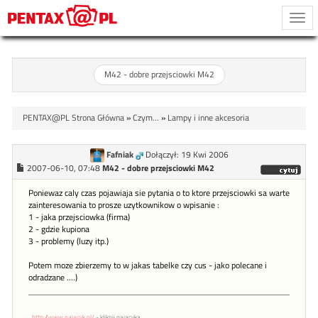
Togg
navi
M42 - dobre przejsciowki M42
PENTAX@PL Strona Główna
»
Czym...
»
Lampy i inne akcesoria
Fafniak
Dołączył: 19 Kwi 2006
2007-06-10, 07:48
M42 - dobre przejsciowki M42
Poniewaz caly czas pojawiaja sie pytania o to ktore przejsciowki sa warte
zainteresowania to prosze uzytkownikow o wpisanie :
1 - jaka przejsciowka (firma)
2 - gdzie kupiona
3 - problemy (luzy itp.)
Potem moze zbierzemy to w jakas tabelke czy cus - jako polecane i
odradzane ....)
http://www.pajacyk.pl/
- kliknij pajacyka