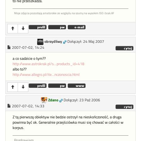
to nie przeszkadza.
Moje zdjęcia pozostają amatorskie ze względu na szumy na wysokim ISO i brak AF
obrzydliwy
Dołączył: 24 Maj 2007
2007-07-02, 14:24
a co sadzicie o tym??
http://www.astrokrak.pl/s...products_id=418
albo to??
http://www.allegro.pl/ite...nczonoscia.html
Zdano
Dołączył: 23 Paź 2006
2007-07-02, 14:33
Z tą pierwszą obiektyw nie bedzie ostrzył na nieskończoność, a druga
powinna być ok. Generalnie przejściówka musi się chować w całości w
korpus.
Pozdrawiam