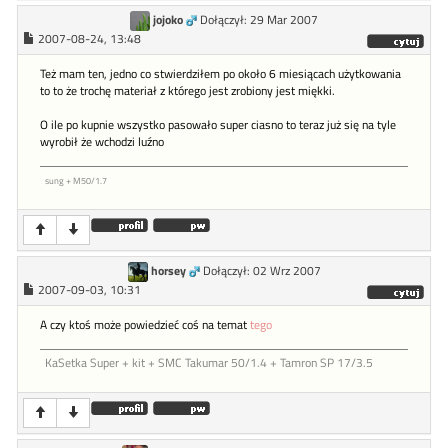
jojoko
Dołączył: 29 Mar 2007
2007-08-24, 13:48
Też mam ten, jedno co stwierdziłem po około 6 miesiącach użytkowania
to to że trochę materiał z którego jest zrobiony jest miękki.
O ile po kupnie wszystko pasowało super ciasno to teraz już się na tyle
wyrobił że wchodzi luźno
sung + M50/1.7
horsey
Dołączył: 02 Wrz 2007
2007-09-03, 10:31
A czy ktoś może powiedzieć coś na temat
tego
KaSetka Super + kit + SMC Takumar 50/1.4 + Tamron SP 17/3.5