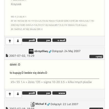
Krzysiek
ME-F; Z-20; K-1
AF 35-70/2.8; DA 10-17/3.5-4.5; FA 24-70mm f/2,8 ED SDM; FA PZ 28-105/4-5.6; T 70-
200/2.8; FA 80-320/4.5-5.6; FA 31/1.8; Helios 85/1.5; D-FA 100mm f/2.8 macro
AF-540FGZ, AF160, Winder ME-II
obrzydliwy
Dołączył: 24 Maj 2007
2007-07-02, 15:29
dzieki :D
to kupuję:D bedzie się działo:D
k5+ 55 1.4 + Zeiss 135 + sigma 10-20 3.5 + kilka innych plusów
Michał K
Dołączył: 22 Lut 2007
2007-07-19, 19:59