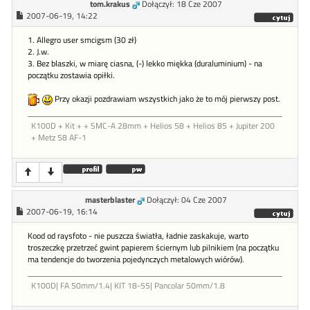
tom.krakus
Dołączył: 18 Cze 2007
2007-06-19, 14:22
1. Allegro user smcigsm (30 zł)
2. J.w.
3. Bez blaszki, w miarę ciasna, (-) lekko miękka (duraluminium) - na
początku zostawia opiłki.
Przy okazji pozdrawiam wszystkich jako że to mój pierwszy post.
K100D + Kit + + SMC-A 28mm + Helios 58 + Helios 85 + Jupiter 200
+ Metz 58 AF-1
masterblaster
Dołączył: 04 Cze 2007
2007-06-19, 16:14
Kood od raysfoto - nie puszcza światła, ładnie zaskakuje, warto
troszeczkę przetrzeć gwint papierem ściernym lub pilnikiem (na początku
ma tendencje do tworzenia pojedynczych metalowych wiórów).
K100D| FA 50mm/1.4| KIT 18-55| Pancolar 50mm/1.8