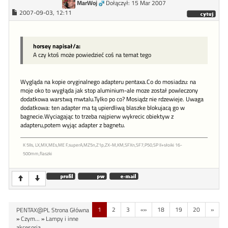
MarWoj
Dołączył: 15 Mar 2007
2007-09-03, 12:11
horsey napisał/a:
A czy ktoś może powiedzieć coś na temat tego
Wygląda na kopie oryginalnego adapteru pentaxa.Co do mosiadzu: na
moje oko to wygłąda jak stop aluminium-ale moze został powleczony
dodatkowa warstwą mwtalu.Tylko po co? Mosiądz nie rdzewieje. Uwaga
dodatkowa: ten adapter ma tą upierdliwą blaszke blokujacą go w
bagnecie.Wyciagając to trzeba najpierw wykrecic obiektyw z
adapteru,potem wyjąc adapter z bagnetu.
K 5IIs, LX,MX,MEs,ME F,superA,MZ5n,Z1p,ZX-M,KM,SFXn,SF7,P50,SP II+słoiki 16-
500mm,flaszki
1
2
3
«»
18
19
20
»
PENTAX@PL Strona Główna
»
Czym...
»
Lampy i inne
akcesoria