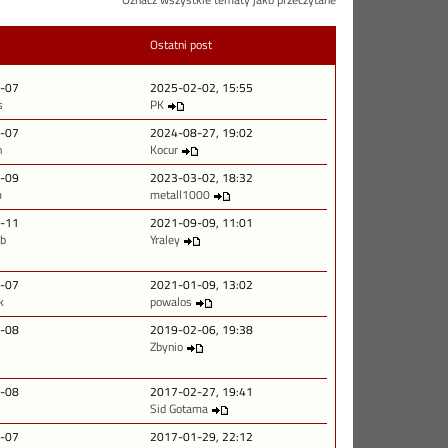
Oznacz wszystkie tematy jako przeczytane
Ostatni post
-07
2025-02-02, 15:55
s
PK
-07
2024-08-27, 19:02
n
Kocur
-09
2023-03-02, 18:32
m
metall1000
-11
2021-09-09, 11:01
ob
Yraley
-07
2021-01-09, 13:02
k
powalos
-08
2019-02-06, 19:38
Zbynio
-08
2017-02-27, 19:41
Sid Gotama
-07
2017-01-29, 22:12