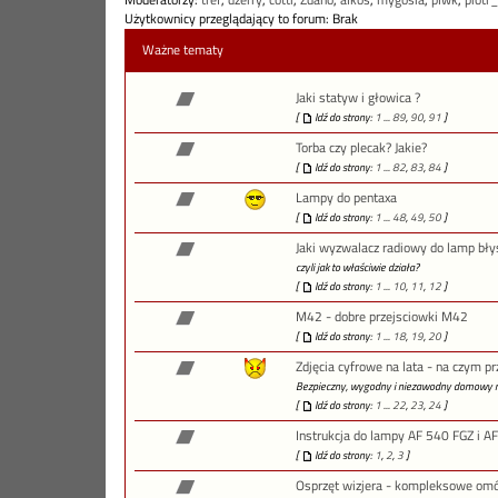
Moderatorzy:
tref
,
dzerry
,
cotti
,
Zdano
,
alkos
,
mygosia
,
plwk
,
piotr
Użytkownicy przeglądający to forum: Brak
Ważne tematy
Jaki statyw i głowica ?
[
Idź do strony:
1
...
89
,
90
,
91
]
Torba czy plecak? Jakie?
[
Idź do strony:
1
...
82
,
83
,
84
]
Lampy do pentaxa
[
Idź do strony:
1
...
48
,
49
,
50
]
Jaki wyzwalacz radiowy do lamp bł
czyli jak to właściwie działa?
[
Idź do strony:
1
...
10
,
11
,
12
]
M42 - dobre przejsciowki M42
[
Idź do strony:
1
...
18
,
19
,
20
]
Zdjęcia cyfrowe na lata - na czym 
Bezpieczny, wygodny i niezawodny domowy n
[
Idź do strony:
1
...
22
,
23
,
24
]
Instrukcja do lampy AF 540 FGZ i A
[
Idź do strony:
1
,
2
,
3
]
Osprzęt wizjera - kompleksowe om