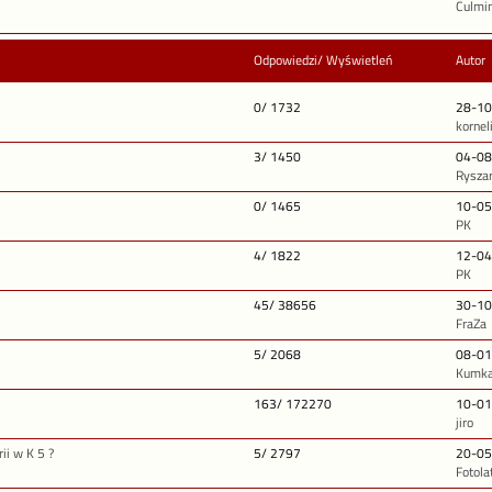
Culmi
Odpowiedzi/ Wyświetleń
Autor
0/ 1732
28-10
kornel
1
3/ 1450
04-08
Rysza
0/ 1465
10-05
PK
4/ 1822
12-04
PK
45/ 38656
30-10
FraZa
5/ 2068
08-01
Kumka
163/ 172270
10-01
jiro
ii w K 5 ?
5/ 2797
20-05
Fotola