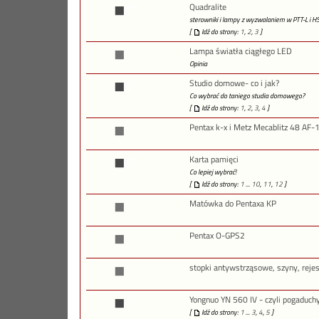
Quadralite
sterowniki i lampy z wyzwalaniem w PTT-L i H
[
Idź do strony:
1
,
2
,
3
]
Lampa światła ciągłego LED
Opinia
Studio domowe- co i jak?
Co wybrać do taniego studia domowego?
[
Idź do strony:
1
,
2
,
3
,
4
]
Pentax k-x i Metz Mecablitz 48 AF-
Karta pamięci
Co lepiej wybrać!
[
Idź do strony:
1
...
10
,
11
,
12
]
Matówka do Pentaxa KP
Pentax O-GPS2
stopki antywstrząsowe, szyny, rejes
Yongnuo YN 560 IV - czyli pogaduchy
[
Idź do strony:
1
...
3
,
4
,
5
]