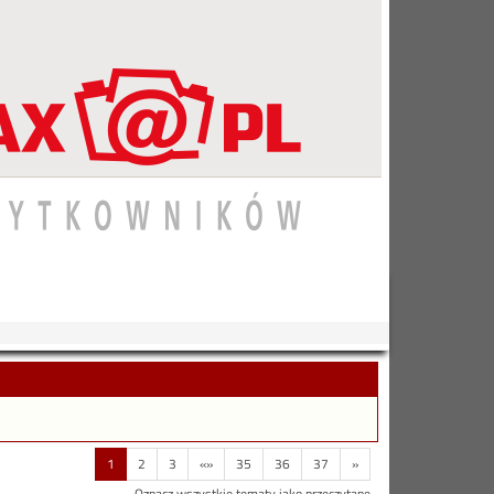
1
2
3
«»
35
36
37
»