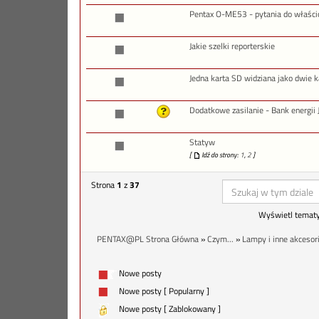
Pentax O-ME53 - pytania do właścic
Jakie szelki reporterskie
Jedna karta SD widziana jako dwie ka
Dodatkowe zasilanie - Bank energii 
Statyw
[
Idź do strony:
1
,
2
]
Strona
1
z
37
Wyświetl tematy
PENTAX@PL Strona Główna
»
Czym...
»
Lampy i inne akcesor
Nowe posty
Nowe posty [ Popularny ]
Nowe posty [ Zablokowany ]