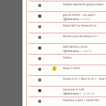
Adapter reporterski gorąca stopka
grip do K200D - czy warto ?
[
Idź do strony:
1
,
2
,
3
,
4
]
Moduł WiFi do Pentax K5 IIs
Muszla oczna do Pentax'a K-r
GRIP NEWELL K5/K7
[
Idź do strony:
1
...
5
,
6
,
7
]
Statyw
Nowy O-GPS2
Pentax K-s2 + Metz 52 af-1 - brak
Zamiennik D-Li90
[
Idź do strony:
1
...
9
,
10
,
11
]
Wyprawa w góry + sprzęt foto