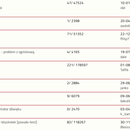
47/ 47524
10-01
idzi
SS
1/ 2398
20-04
axolotl
71/ 51352
22-12
ffilip
1 - problem z ogniskową
4/ 4165
19-07
dale
221/ 178597
01-08
Toffik
2/ 2884
29-06
janko
9/ 6079
09-06
bakuli
trator dźwięku
0/ 2470
03-04
k_kam
 błyskotek [pseudo-test].
82/ 118267
30-11
Bless