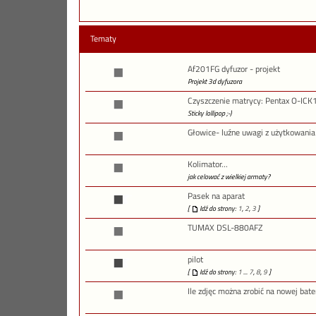
Tematy
Af201FG dyfuzor - projekt
Projekt 3d dyfuzora
Czyszczenie matrycy: Pentax O-ICK
Sticky lollipop ;-)
Głowice- luźne uwagi z użytkowania
Kolimator...
jak celować z wielkiej armaty?
Pasek na aparat
[
Idź do strony:
1
,
2
,
3
]
TUMAX DSL-880AFZ
pilot
[
Idź do strony:
1
...
7
,
8
,
9
]
Ile zdjęc można zrobić na nowej bater