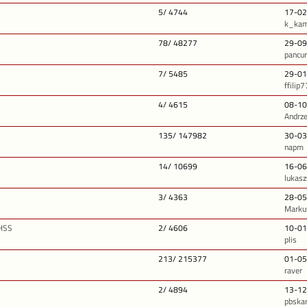
5/ 4744
17-02
k_kam
78/ 48277
29-09
pancur
7/ 5485
29-01
ffilip
4/ 4615
08-10
Andrz
135/ 147982
30-03
napm
14/ 10699
16-06
lukasz
3/ 4363
28-05
Marku
 HSS
2/ 4606
10-01
plis
213/ 215377
01-05
raver
2/ 4894
13-12
pbska