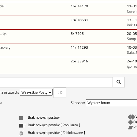
ieli
16/ 14170
11-01
Coven
13/ 18631
13-11
irek83
rty...
5/ 7795
20-05
Samp
Jackery
11/ 11293
10-03
Galus
25/ 33916
24-10
igorrro
 z ostatnich:
Skocz do:
ia
Brak nowych postów
Og
Brak nowych postów [ Popularny ]
Pr
Brak nowych postów [ Zablokowany ]