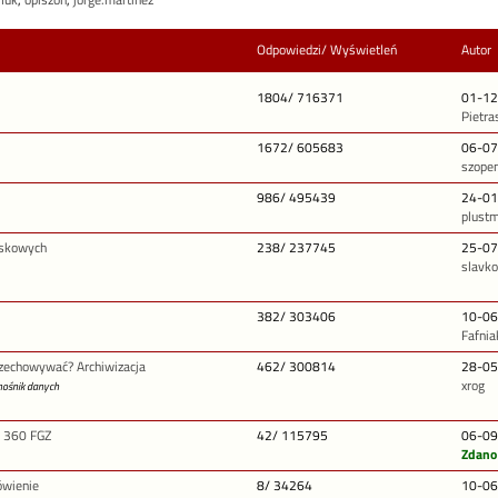
_luk
,
opiszon
,
jorge.martinez
Odpowiedzi/ Wyświetleń
Autor
1804/ 716371
01-12
Pietra
1672/ 605683
06-07
szope
986/ 495439
24-01
plust
yskowych
238/ 237745
25-07
slavk
382/ 303406
10-06
Fafnia
przechowywać? Archiwizacja
462/ 300814
28-05
xrog
ośnik danych
F 360 FGZ
42/ 115795
06-09
Zdano
ówienie
8/ 34264
10-06