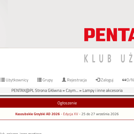
Użytkownicy
Grupy
Rejestracja
Zaloguj
D/N
PENTAX@PL Strona Główna
»
Czym...
»
Lampy i inne akcesoria
Ogłoszenie
Kaszubskie Grzybki AD 2026
- Edycja XV -
25 do 27 września 2026