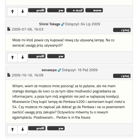
Shiroi Tokage
Dołączył: 04 Lip 2009
2009-07-06, 16:03
Może mi ktoś powie czy kupować nową czy używaną lampę. Na co
zwracać uwagę przy używanych?
zonaespe
Dołączył: 16 Paź 2009
2009-10-16, 16:09
Witam, wiem że możecie mnie pocisnąć za to pytanie, ale nie mam
stałego dostępu do sieci co za tym idzie możliwości pogrzebania za
informacjami, a poza tym mój angielski nie jest w najlepszej kondycji.
Mianowicie Chcę kupić lampę do Pentaxa k200 i zamierzam kupić metz'a
54. Czy możecie mi napisać jak dobrać go do Pentaxa i na co powinienem
zwrócić uwagę przy zakupie? Oczywiście mówimy tu o nowym
egzemplarzu. Pozdrawiam... Pentax is in tha house.