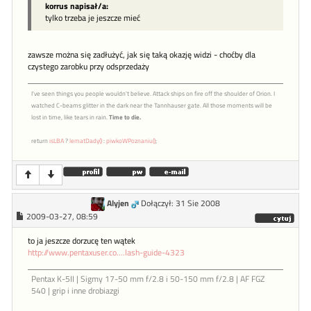
korrus napisał/a:
tylko trzeba je jeszcze mieć
zawsze można się zadłużyć, jak się taką okazję widzi - choćby dla
czystego zarobku przy odsprzedaży
I've seen things you people wouldn't believe. Attack ships on fire off the shoulder of Orion. I
watched C-beams glitter in the dark near the Tannhauser gate. All those moments will be
lost in time, like tears in rain.
Time to die.
return
isLBA
?
lematDady()
:
piwkoWPoznaniu()
;
Alyjen
Dołączył: 31 Sie 2008
2009-03-27, 08:59
to ja jeszcze dorzucę ten wątek
http://www.pentaxuser.co....lash-guide-4323
Pentax K-5II | Sigmy 17-50 mm f/2.8 i 50-150 mm f/2.8 | AF FGZ
540 | grip i inne drobiazgi