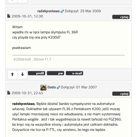
radekpostawa
Dołączył: 29 Mar 2009
2009-10-31, 12:30
Witam
wpadła mi w ręce lampa olympusa FL 36R
czy przyda się ona przy K200d?
pozdrawiam
K200d kitII , 50mm f1.7
Dada
Dołączył: 01 Mar 2007
2009-10-31, 22:45
radekpostawa
, Będzie działać bardzo sympatycznie na automatyce
własnej. Dokładnie tak używam FL36 z Pentaksem K200, jeśli muszę
użyć lampki mocniejszej nieco niz wbudowana, a nie mam systemowej
Pentaksa wogóle . Jest i tak wygodniejsza (a nawet tańsza) niż FGZ360,
bo kręci się na wszystkie strony i automatyka jest całkiem dokładna.
Oczywiście nie licz na P-TTL, czy wireless, bo tego nie będzie.