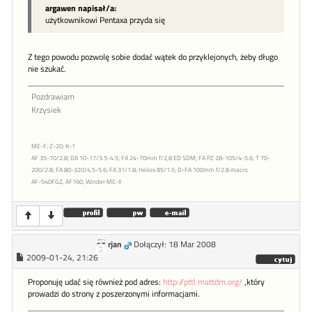
argawen napisał/a:
użytkownikowi Pentaxa przyda się
Z tego powodu pozwolę sobie dodać wątek do przyklejonych, żeby długo
nie szukać.
Pozdrawiam
Krzysiek
ME-F; Z-20; K-1
AF 35-70/2.8; DA 10-17/3.5-4.5; FA 24-70mm f/2,8 ED SDM; FA PZ 28-105/4-5.6; T 70-
200/2.8; FA 80-320/4.5-5.6; FA 31/1.8; Helios 85/1.5; D-FA 100mm f/2.8 macro
AF-540FGZ, AF160, Winder ME-II
rjan
Dołączył: 18 Mar 2008
2009-01-24, 21:26
Proponuję udać się również pod adres:
http://pttl.mattdm.org/
,który
prowadzi do strony z poszerzonymi informacjami.