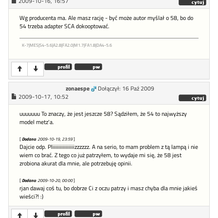
2009-10-16, 16:57
Wg producenta ma. Ale masz rację - być może autor myślał o 58, bo do
54 trzeba adapter SCA dokooptować.
K-7|MES|S4-5.6|A2.8|FA2.0|M1.7|FA1.8|DA4-5.6
zonaespe
Dołączył: 16 Paź 2009
2009-10-17, 10:52
uuuuuuu To znaczy, że jest jeszcze 58? Sądziłem, że 54 to najwyższy
model metz'a.
[
Dodano
: 2009-10-19, 23:59
]
Dajcie odp. Pliiiiiiiiiiiiiiizzzzzz. A na serio, to mam problem z tą lampą i nie
wiem co brać. Z tego co już patrzyłem, to wydaje mi się, że 58 jest
zrobiona akurat dla mnie, ale potrzebuję opinii.
[
Dodano
: 2009-10-20, 00:00
]
rjan dawaj coś tu, bo dobrze Ci z oczu patrzy i masz chyba dla mnie jakieś
wieści?! :)