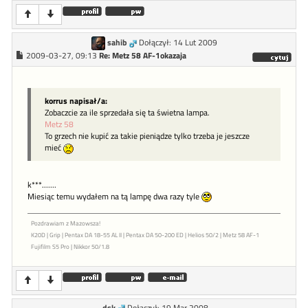
sahib
Dołączył: 14 Lut 2009
2009-03-27, 09:13
Re: Metz 58 AF-1okazaja
korrus napisał/a:
Zobaczcie za ile sprzedała się ta świetna lampa.
Metz 58
To grzech nie kupić za takie pieniądze tylko trzeba je jeszcze
mieć
k***.......
Miesiąc temu wydałem na tą lampę dwa razy tyle
Pozdrawiam z Mazowsza!
K20D | Grip | Pentax DA 18-55 AL II | Pentax DA 50-200 ED | Helios 50/2 | Metz 58 AF-1
Fujifilm S5 Pro | Nikkor 50/1.8
dsk
Dołączył: 19 Mar 2008