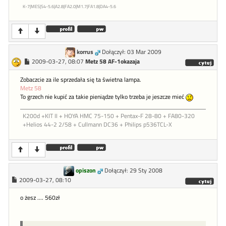
K-7|MES|S4-5.6|A2.8|FA2.0|M1.7|FA1.8|DA4-5.6
korrus
Dołączył: 03 Mar 2009
2009-03-27, 08:07
Metz 58 AF-1okazaja
Zobaczcie za ile sprzedała się ta świetna lampa.
Metz 58
To grzech nie kupić za takie pieniądze tylko trzeba je jeszcze mieć
K200d +KIT II + HOYA HMC 75-150 + Pentax-F 28-80 + FA80-320
+Helios 44-2 2/58 + Cullmann DC36 + Philips p536TCL-X
opiszon
Dołączył: 29 Sty 2008
2009-03-27, 08:10
o żesz .... 560zł