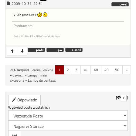
2009-10-31, 22:51
Ty tak poważnie
Pozdrawiam
6x6 - 24x36 - FF - APS-C - malutki dron
1
2
3
«»
48
49
50
»
PENTAX@PL Strona Główna
»
Czym...
»
Lampy i inne
akcesoria
»
Lampy do pentaxa
[
]
X
Odpowiedz
Wyświetl posty z ostatnich: