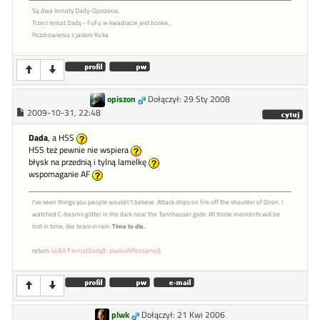
Są dwa lematy Dady-Opiszona.
Trzeci lemat Dady - FuFu w kwadracie jest boskie.
Pozdrowienia z jaskini Kicka
opiszon
Dołączył: 29 Sty 2008
2009-10-31, 22:48
Dada
, a HSS
HSS też pewnie nie wspiera
błysk na przednią i tylną lamelkę
wspomaganie AF
I've seen things you people wouldn't believe. Attack ships on fire off the shoulder of Orion. I
watched C-beams glitter in the dark near the Tannhauser gate. All those moments will be
lost in time, like tears in rain.
Time to die.
return
isLBA
?
lematDady()
:
piwkoWPoznaniu()
;
plwk
Dołączył: 21 Kwi 2006