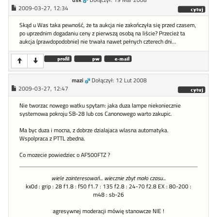
2009-03-27, 12:34
Skąd u Was taka pewność, że ta aukcja nie zakończyła się przed czasem,
po uprzednim dogadaniu ceny z pierwszą osobą na liście? Przecież ta
aukcja (prawdopodobnie) nie trwała nawet pełnych czterech dni...
mazi
Dołączył: 12 Lut 2008
2009-03-27, 12:47
Nie tworzac nowego watku spytam: jaka duza lampe niekoniecznie
systemowa pokroju SB-28 lub cos Canonowego warto zakupic.
Ma byc duza i mocna, z dobrze dzialajaca wlasna automatyka.
Wspolpraca z PTTL zbedna.
Co mozecie powiedziec o AF500FTZ ?
wiele zainteresowań... wiecznie zbyt mało czasu...
kx0d : grip : 28 f1.8 : f50 f1.7 : 135 f2.8 : 24-70 f2.8 EX : 80-200 :
m48 : sb-26
agresywnej moderacji mówię stanowcze NIE !