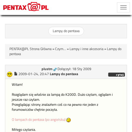
Togg
navi
Lampy do pentaxa
PENTAX@PL Strona Główna
»
Czym...
»
Lampy i inne akcesoria
»
Lampy do
pentaxa
plustm
Dołączył: 18 Sty 2009
2009-01-24, 20:47
Lampy do pentaxa
Witam!
Rozglądam się właśnie za lampą do K200D. Dużo czytam, oglądam i
jeszcze raz czytam.
Przeglądając strony znalazłem coś co na pewno nie jeden z
forumowiczów chętnie poczyta.
O lampach do pentaxa (po angielsku)
Miłego czytania.