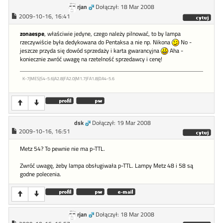
rjan
Dołączył: 18 Mar 2008
2009-10-16, 16:41
zonaespe
, właściwie jedyne, czego należy pilnować, to by lampa
rzeczywiście była dedykowana do Pentaksa a nie np. Nikona
No -
jeszcze przyda się dowód sprzedaży i karta gwarancyjna
Aha -
koniecznie zwróć uwagę na rzetelność sprzedawcy i cenę!
K-7|MES|S4-5.6|A2.8|FA2.0|M1.7|FA1.8|DA4-5.6
dsk
Dołączył: 19 Mar 2008
2009-10-16, 16:51
Metz 54? To pewnie nie ma p-TTL.
Zwróć uwagę, żeby lampa obsługiwała p-TTL. Lampy Metz 48 i 58 są
godne polecenia.
rjan
Dołączył: 18 Mar 2008