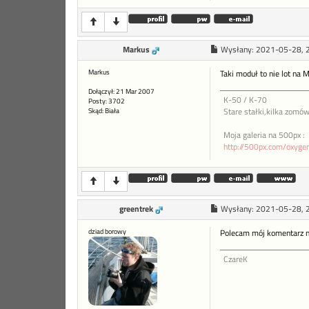
Markus
Wysłany:
2021-05-28, 
Markus
Taki moduł to nie lot na
Dołączył: 21 Mar 2007
K-50 / K-70
Posty: 3702
Skąd: Biała
Stare stałki,kilka zomów
Moja galeria na 500px :
http://500px.com/oxyg
greentrek
Wysłany:
2021-05-28, 
dziad borowy
Polecam mój komentarz n
CzareK