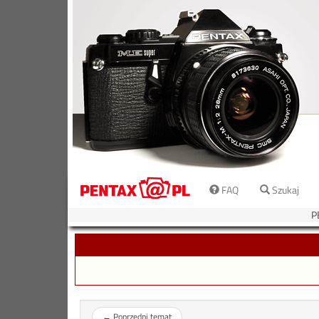
FAQ
Szukaj
P
←
Poprzedni temat