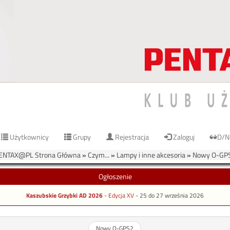
Użytkownicy
Grupy
Rejestracja
Zaloguj
D/N
ENTAX@PL Strona Główna
»
Czym...
»
Lampy i inne akcesoria
»
Nowy O-GP
Ogłoszenie
Kaszubskie Grzybki AD 2026
- Edycja XV -
25 do 27 września 2026
Nowy O-GPS2