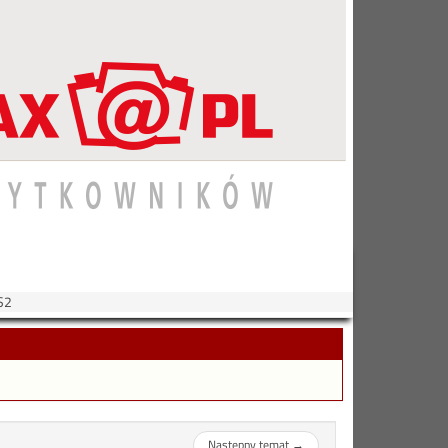
S2
Następny temat
→