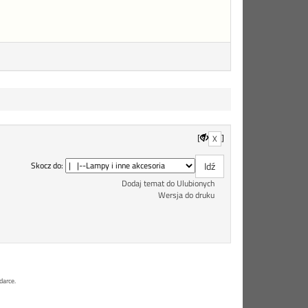
[
]
X
Skocz do:
Dodaj temat do Ulubionych
Wersja do druku
darce.