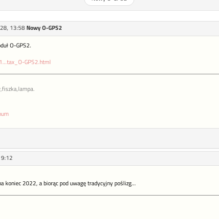
28, 13:58
Nowy O-GPS2
oduł O-GPS2.
/1...tax_O-GPS2.html
,fiszka,lampa.
enum
19:12
 koniec 2022, a biorąc pod uwagę tradycyjny poślizg...