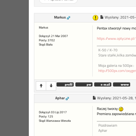
Markus
Wysłany:
2021-05-
Markus
Pentax stworzył nowy m
Dołączył: 21 Mar 2007
https://www.optyczne.pl
Posty: 3702
Skąd: Biała
K-50 / K-70
Stare stałki,kilka zomów
Moja galeria na 500px :
http://500px.com/oxyg
Aphar
Wysłany:
2021-05-28, 
Raczej tworzy
Dołączył: 03 Lip 2017
Premiera zapowiedziana na
Posty: 125
Skąd: Warszawa-Wesoła
Pozdrawiam
Aphar