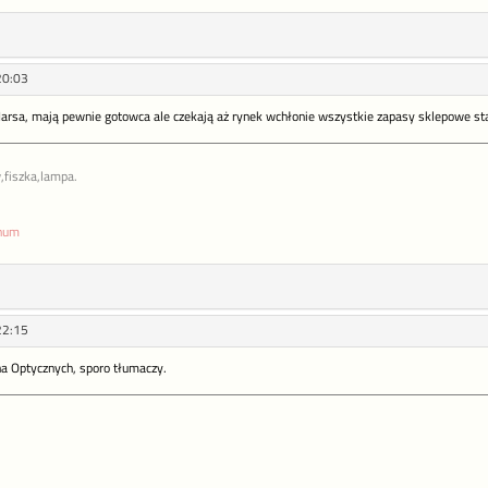
20:03
 Marsa, mają pewnie gotowca ale czekają aż rynek wchłonie wszystkie zapasy sklepowe st
,fiszka,lampa.
enum
22:15
a Optycznych, sporo tłumaczy.