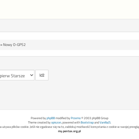
»
Nowy O-GPS2
Powered by
phpBB
modified by
Przemo
© 2003 phpBB Group
Theme created by
opiszon
, powered with
Bootstrap
and
VanillaJS
.
a używa plików cookie. Jeśli nie zgadzasz się na to, zablokuj możliwość korzystania z cookie w swojej przeglą
my.pentax.org.pl