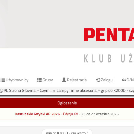
Użytkownicy
Grupy
Rejestracja
Zaloguj
D/N
@PL Strona Główna
»
Czym...
»
Lampy i inne akcesoria
»
grip do K200D - cz
Ogłoszenie
Kaszubskie Grzybki AD 2026
- Edycja XV -
25 do 27 września 2026
grip do K200D - czy warto ?