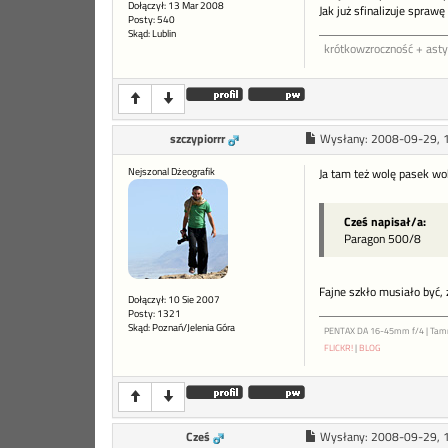
Dołączył: 13 Mar 2008
Jak już sfinalizuje sprawę
Posty: 540
Skąd: Lublin
krótkowzroczność + ast
szczypiorrr
Wysłany:
2008-09-29, 
Nejszonal Dżeografik
Ja tam też wolę pasek wo
Cześ napisał/a:
Paragon 500/8
Fajne szkło musiało być,
Dołączył: 10 Sie 2007
Posty: 1321
Skąd: Poznań/Jelenia Góra
PENTAX DA 16-45mm f/4 | Tam
FLICKR!
|
BLOG
Cześ
Wysłany:
2008-09-29, 