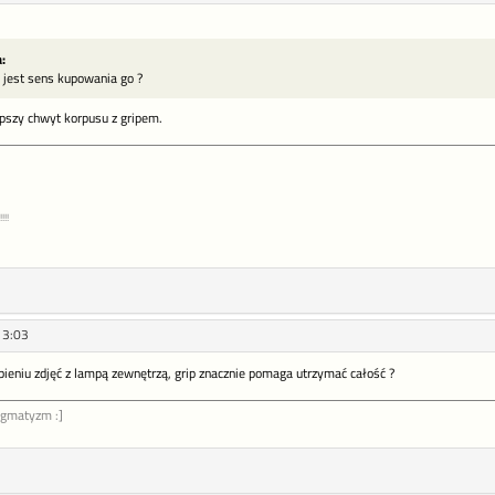
:
 jest sens kupowania go ?
epszy chwyt korpusu z gripem.
!!!
13:03
ieniu zdjęć z lampą zewnętrzą, grip znacznie pomaga utrzymać całość ?
ygmatyzm :]