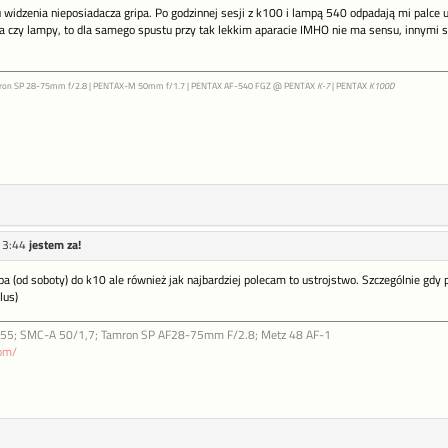
widzenia nieposiadacza gripa. Po godzinnej sesji z k100 i lampą 540 odpadają mi palce u p
ła czy lampy, to dla samego spustu przy tak lekkim aparacie IMHO nie ma sensu, innymi s
ron SP 28-75mm f/2.8 | PENTAX-M 50mm f/1.7 | PENTAX AF-540 FGZ @ PENTAX
K-7
| PENTAX
K100D
13:44
jestem za!
 (od soboty) do k10 ale również jak najbardziej polecam to ustrojstwo. Szczególnie gdy pod
lus)
18-55; SMC-A 50/1,7; Tamron SP AF28-75mm F/2.8; Metz 48 AF-1
com/