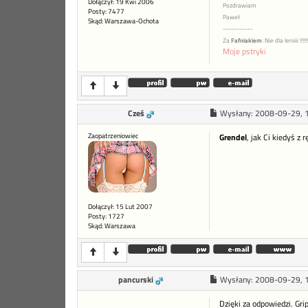
Dołączył: 19 Kwi 2006
Pozdrawiam
Posty: 7477
Paweł
Skąd: Warszawa-Ochota
-----------
Za
Fafniakiem
: Nie dla leniiii !!!!!!!
Moje pstryki
Cześ
Wysłany:
2008-09-29, 
Zaopatrzeniowiec
Grendel
, jak Ci kiedyś z 
Dołączył: 15 Lut 2007
Posty: 1727
Skąd: Warszawa
pancurski
Wysłany:
2008-09-29, 
Dzięki za odpowiedzi. Gri