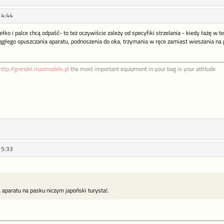
14:44
łko i palce chcą odpaść- to też oczywiście zależy od specyfiki strzelania - kiedy łażę w te
ciągłego opuszczania aparatu, podnoszenia do oka, trzymania w ręce zamiast wieszania na
http://grendel.maxmodels.pl
the most important equipment in your bag is your attitude
15:33
 aparatu na pasku niczym japoński turysta!.