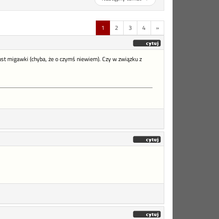
1
2
3
4
»
pust migawki (chyba, że o czymś niewiem). Czy w związku z