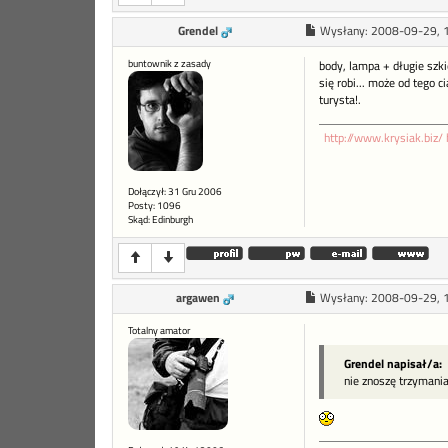
Grendel
Wysłany:
2008-09-29, 
buntownik z zasady
body, lampa + długie szkie
się robi... może od tego 
turysta!.
http://www.krysiak.biz/
Dołączył: 31 Gru 2006
Posty: 1096
Skąd: Edinburgh
argawen
Wysłany:
2008-09-29, 
Totalny amator
Grendel napisał/a:
nie znoszę trzymania