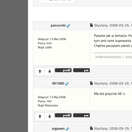
pancurski
Wysłany:
2008-09-29, 
Pytanie jak w temacie. Po
Dołączył: 13 Mar 2008
tym jest sens kupowania 
Posty: 540
Chętnie poczytam jakieś o
Skąd: Lublin
krótkowzroczność + ast
Mi1980
Wysłany:
2008-09-29, 
Ma też przycisk AE-L.
Dołączył: 13 Maj 2008
Posty: 100
Skąd: Warszawa
argawen
Wysłany:
2008-09-29, 