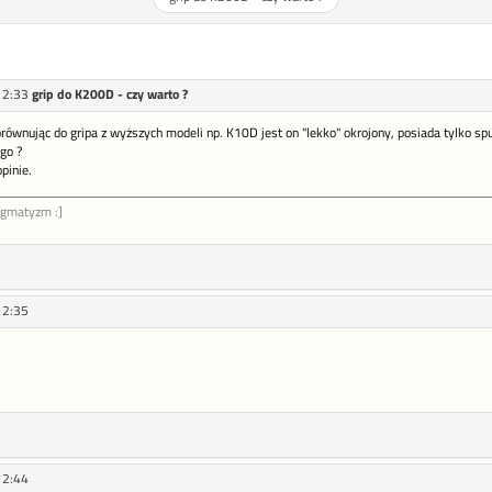
12:33
grip do K200D - czy warto ?
równując do gripa z wyższych modeli np. K10D jest on "lekko" okrojony, posiada tylko s
go ?
pinie.
ygmatyzm :]
12:35
12:44