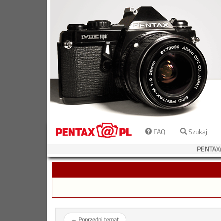
FAQ
Szukaj
PENTAX
←
Poprzedni temat