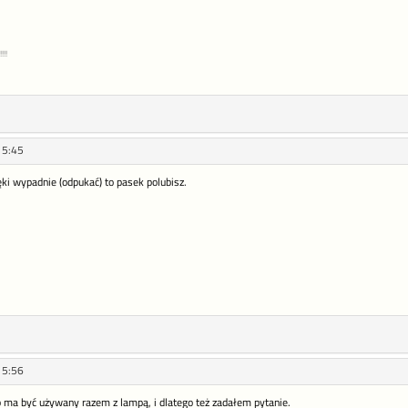
!!!
15:45
ręki wypadnie (odpukać) to pasek polubisz.
15:56
p ma być używany razem z lampą, i dlatego też zadałem pytanie.