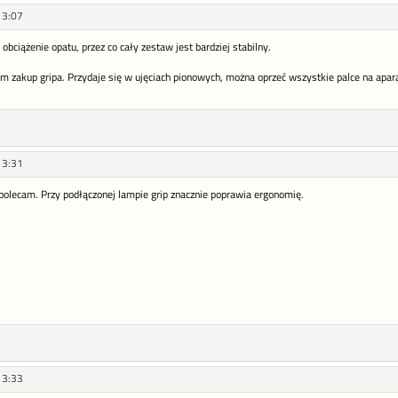
13:07
bciążenie opatu, przez co cały zestaw jest bardziej stabilny.
am zakup gripa. Przydaje się w ujęciach pionowych, można oprzeć wszystkie palce na apara
13:31
polecam. Przy podłączonej lampie grip znacznie poprawia ergonomię.
13:33