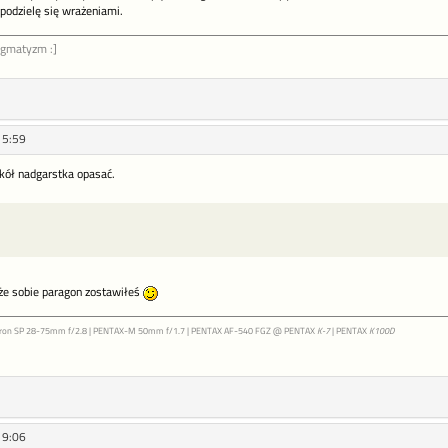
 podzielę się wrażeniami.
ygmatyzm :]
15:59
kół nadgarstka opasać.
 że sobie paragon zostawiłeś
ron SP 28-75mm f/2.8 | PENTAX-M 50mm f/1.7 | PENTAX AF-540 FGZ @ PENTAX
K-7
| PENTAX
K100D
19:06