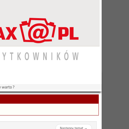
y warto ?
Następny temat
→