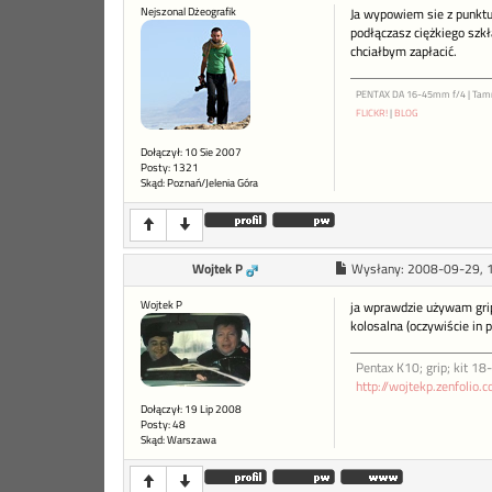
Nejszonal Dżeografik
Ja wypowiem sie z punktu 
podłączasz ciężkiego szk
chciałbym zapłacić.
PENTAX DA 16-45mm f/4 | Tam
FLICKR!
|
BLOG
Dołączył: 10 Sie 2007
Posty: 1321
Skąd: Poznań/Jelenia Góra
Wojtek P
Wysłany:
2008-09-29, 
Wojtek P
ja wprawdzie używam gripa
kolosalna (oczywiście in p
Pentax K10; grip; kit 
http://wojtekp.zenfolio.
Dołączył: 19 Lip 2008
Posty: 48
Skąd: Warszawa