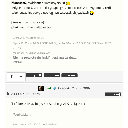
MateuszG
, ewidentnie uwalony spust
Jedyne menu w apracie dotyczące gripa to to dotyczące wyboru baterii -
tako rzecze instrukcja obsługi we wszystkich językach
[
Dodano
: 2009-07-09, 20:18
]
plwk
, na filmie widać że tak.
K-5/D-BG4/O-ME53/FS K3
Sigma 17-35 mm f/2.8-4 EX DG ASP, Sigma 24-70 mm f/2.8 EX IF DG HSM, Tokina AF 70-
210 f/4.5
Metz 48AF-1; Velbon Sherpa 450R
Nie ma powrotu do jaskiń. Jest nas za dużo.
WKIPTJI
plwk
Dołączył: 21 Kwi 2006
2009-07-09, 20:29
To faktycznie walnięty spust albo gdzieś na łączach.
Pozdrawiam
6x6 - 24x36 - FF - APS-C - malutki dron