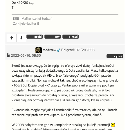
Do K10/20 są..
T
K5II i Mz5n+ szkieł torba :)
Zorkij4k+Jupiter 8
modrzew
Dołączył: 07 Gru 2008
2022-02-16, 08:30
Zwróć jeszcze uwagę, że ten grip nie oferuje zbyt dużej funkcjonalności
poza oczywistą funkcją dodatkowego źródła zasilania. Masz tylko spust z
wyłącznikiem i przycisk AE-L, brak "zielonego", podglądu GO i przede
wszystkim rolki. No i sam chwyt taki se, choć nieco lepszy niż w gripie do
k10d/20d. Dopiero od k-7 wzwyż Pentax poprawił ergonomię pod tym
względem. Podsumowując - to jest dość okrojony dodatek, miał być
prostym akcesorium do prostej puszki, a wyszedł trochę za prosto. Ani
wcześniej, ani później Pentax nie silił się na grip do tej klasy korpusu.
Ewentualnie mogły być jakieś zamienniki firm trzecich, ale po tylu latach
też może być problem z zakupem. No i problematyczna jakość.
W 2008 nabyłem ten grip w komplecie z puszką na jakiejś promocji
Raczej nie był jakimś hitem sprzedaży i stąd nie ma tego na rynku po