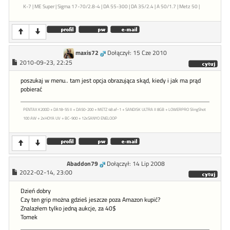
K-7 | ME Super | Sigma 17-70/2.8-4 | DA 55-300 | DA 35/2.4 | A 50/1.7 | Metz 50 |
maxis72
Dołączył: 15 Cze 2010
2010-09-23, 22:25
poszukaj w menu.. tam jest opcja obrazująca skąd, kiedy i jak ma prąd
pobierać
PENTAX K200D + DA18-55 II + DA50-200 + METZ 48 af-1 + SANDISK ULTRA II 8GB + LOWERPRO SlingShot
100 AW + 2xHOYA UV + BC-900 + 12xSANYO ENELOOP
Abaddon79
Dołączył: 14 Lip 2008
2022-02-14, 23:00
Dzień dobry
Czy ten grip można gdzieś jeszcze poza Amazon kupić?
Znalazłem tylko jedną aukcje, za 40$
Tomek