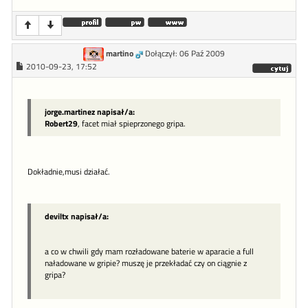
martino
Dołączył: 06 Paź 2009
2010-09-23, 17:52
jorge.martinez napisał/a:
Robert29
, facet miał spieprzonego gripa.
Dokładnie,musi działać.
deviltx napisał/a:
a co w chwili gdy mam rozładowane baterie w aparacie a full
naładowane w gripie? muszę je przekładać czy on ciągnie z
gripa?