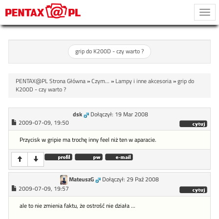
Togg
navi
grip do K200D - czy warto ?
PENTAX@PL Strona Główna
»
Czym...
»
Lampy i inne akcesoria
»
grip do
K200D - czy warto ?
dsk
Dołączył: 19 Mar 2008
2009-07-09, 19:50
Przycisk w gripie ma trochę inny feel niż ten w aparacie.
MateuszG
Dołączył: 29 Paź 2008
2009-07-09, 19:57
ale to nie zmienia faktu, że ostrość nie działa ...