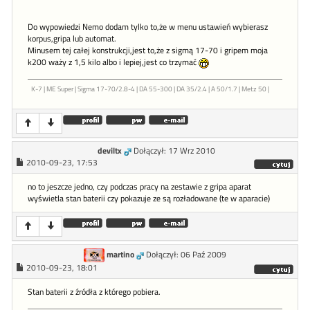
Do wypowiedzi Nemo dodam tylko to,że w menu ustawień wybierasz
korpus,gripa lub automat.
Minusem tej całej konstrukcji,jest to,że z sigmą 17-70 i gripem moja
k200 waży z 1,5 kilo albo i lepiej,jest co trzymać
K-7 | ME Super | Sigma 17-70/2.8-4 | DA 55-300 | DA 35/2.4 | A 50/1.7 | Metz 50 |
deviltx
Dołączył: 17 Wrz 2010
2010-09-23, 17:53
no to jeszcze jedno, czy podczas pracy na zestawie z gripa aparat
wyświetla stan baterii czy pokazuje ze są rozładowane (te w aparacie)
martino
Dołączył: 06 Paź 2009
2010-09-23, 18:01
Stan baterii z źródła z którego pobiera.