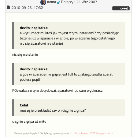
nemo
Dołączył: 21 Wrz 2007
2010-09-23, 17:32
deviltx napisał/a:
a wytłumacz mi ktoś jak to jest z tymi bateriami? czy posiadając
baterie już w aparacie i w gripie, po włączeniu tego ostatniego
nic się aparatowi nie stanie?
nic się nie stanie
deviltx napisał/a:
a gdy w aparacie i w gripie jest full to z jakiego źródła aparat
pobiera prąd?
POzwalasz o tym decydować aparatowi lub sam wybierasz
Cytat
muszę je przekładać czy on ciągnie z gripa?
ciągnie z gripa aż miło
Nie ma głupich pytań. Są tylko głupie odpowiedzi. /
http://nemo1125.blogspot.com/