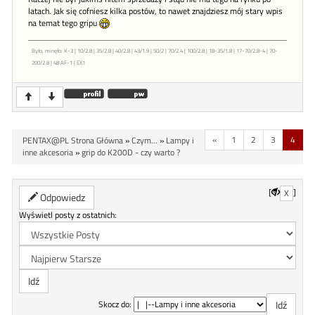
latach. Jak się cofniesz kilka postów, to nawet znajdziesz mój stary wpis
na temat tego gripu
Było, minęło: K-3 | 10/2.8 | 35/2.8 | 40/2.8 | 43/1.9 | 50/2 | 70/2.4 | 100/2.8 | 18-35/1.8 | 17-70/2.8-4 | 70-
200/2.8 | 48 AF-1 | EX1
«
1
2
3
4
PENTAX@PL Strona Główna
»
Czym...
»
Lampy i
inne akcesoria
»
grip do K200D - czy warto ?
[
]
X
Odpowiedz
Wyświetl posty z ostatnich:
Skocz do: