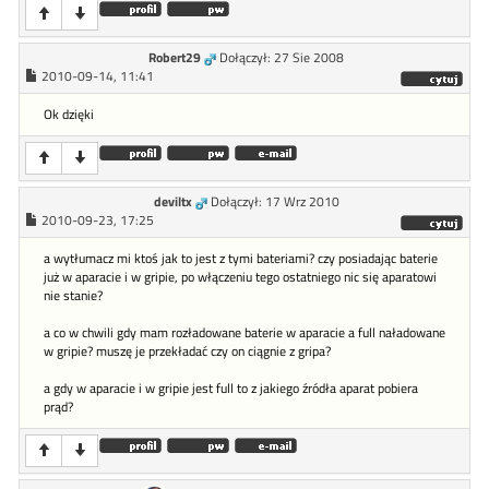
Robert29
Dołączył: 27 Sie 2008
2010-09-14, 11:41
Ok dzięki
deviltx
Dołączył: 17 Wrz 2010
2010-09-23, 17:25
a wytłumacz mi ktoś jak to jest z tymi bateriami? czy posiadając baterie
już w aparacie i w gripie, po włączeniu tego ostatniego nic się aparatowi
nie stanie?
a co w chwili gdy mam rozładowane baterie w aparacie a full naładowane
w gripie? muszę je przekładać czy on ciągnie z gripa?
a gdy w aparacie i w gripie jest full to z jakiego źródła aparat pobiera
prąd?