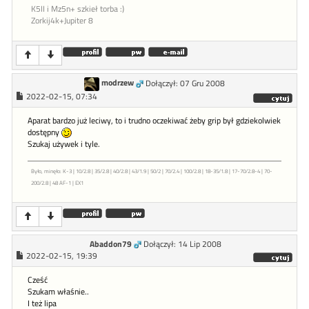
K5II i Mz5n+ szkieł torba :)
Zorkij4k+Jupiter 8
modrzew
Dołączył: 07 Gru 2008
2022-02-15, 07:34
Aparat bardzo już leciwy, to i trudno oczekiwać żeby grip był gdziekolwiek
dostępny
Szukaj używek i tyle.
Było, minęło: K-3 | 10/2.8 | 35/2.8 | 40/2.8 | 43/1.9 | 50/2 | 70/2.4 | 100/2.8 | 18-35/1.8 | 17-70/2.8-4 | 70-
200/2.8 | 48 AF-1 | EX1
Abaddon79
Dołączył: 14 Lip 2008
2022-02-15, 19:39
Cześć
Szukam właśnie..
I też lipa