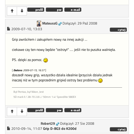
MateuszG
Dołączył: 29 Paź 2008
2009-07-10, 13:03
Grip zwróciłem i zakupiłem nowy na innej aukcji ...
ciekawe czy ten nowy będzie "ostrzył" .... jeśli nie to puszka walnięta.
PS. dzięki za pomoc.
[
Dodano
: 2009-07-15, 16:37
]
doszedł nowy grip, wszystko działa idealnie (przycisk działa jednak
inaczej niż w tym poprzednim gripie) ostrzy bez problemu
Był Pentax, był Nikon, Jest
5D mark II / 28-70 2.8 L / 50mm 1.4/ Speedlite 580EX
Robert29
Dołączył: 27 Sie 2008
2010-09-14, 11:07
Grip D-BG3 do K200d