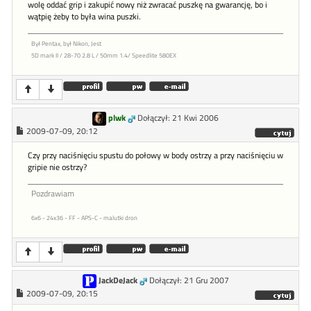
wolę oddać grip i zakupić nowy niż zwracać puszkę na gwarancję, bo i
wątpię żeby to była wina puszki.
Był Pentax, był Nikon, Jest
5D mark II / 28-70 2.8 L / 50mm 1.4/ Speedlite 580EX
plwk
Dołączył: 21 Kwi 2006
2009-07-09, 20:12
Czy przy naciśnięciu spustu do połowy w body ostrzy a przy naciśnięciu w
gripie nie ostrzy?
Pozdrawiam
6x6 - 24x36 - FF - APS-C - malutki dron
JackDeJack
Dołączył: 21 Gru 2007
2009-07-09, 20:15