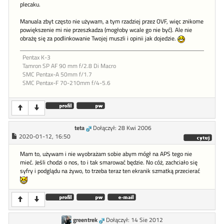
plecaku.
Manuala zbyt często nie używam, a tym rzadziej przez OVF, więc znikome
powiększenie mi nie przeszkadza (mogłoby wcale go nie być). Ale nie
obrażę się za podlinkowanie Twojej muszli i opinii jak dojedzie.
Pentax K-3
Tamron SP AF 90 mm f/2.8 Di Macro
SMC Pentax-A 50mm f/1.7
SMC Pentax-F 70-210mm f/4-5.6
teta
Dołączył: 28 Kwi 2006
2020-01-12, 16:50
Mam to, używam i nie wyobrażam sobie abym mógł na APS tego nie
mieć. Jeśli chodzi o nos, to i tak smarować będzie. No cóż, zachciało się
syfry i podglądu na żywo, to trzeba teraz ten ekranik szmatką przecierać
greentrek
Dołączył: 14 Sie 2012