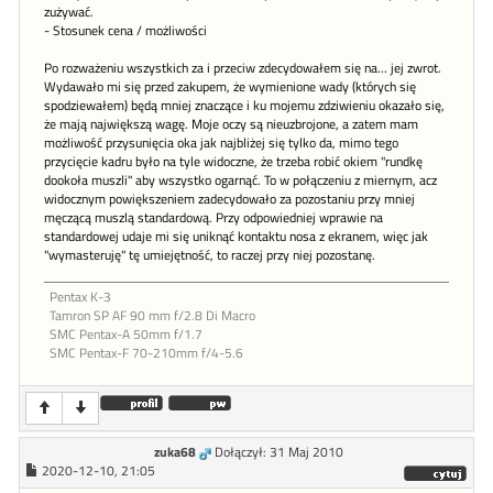
zużywać.
- Stosunek cena / możliwości
Po rozważeniu wszystkich za i przeciw zdecydowałem się na... jej zwrot.
Wydawało mi się przed zakupem, że wymienione wady (których się
spodziewałem) będą mniej znaczące i ku mojemu zdziwieniu okazało się,
że mają największą wagę. Moje oczy są nieuzbrojone, a zatem mam
możliwość przysunięcia oka jak najbliżej się tylko da, mimo tego
przycięcie kadru było na tyle widoczne, że trzeba robić okiem "rundkę
dookoła muszli" aby wszystko ogarnąć. To w połączeniu z miernym, acz
widocznym powiększeniem zadecydowało za pozostaniu przy mniej
męczącą muszlą standardową. Przy odpowiedniej wprawie na
standardowej udaje mi się uniknąć kontaktu nosa z ekranem, więc jak
"wymasteruję" tę umiejętność, to raczej przy niej pozostanę.
Pentax K-3
Tamron SP AF 90 mm f/2.8 Di Macro
SMC Pentax-A 50mm f/1.7
SMC Pentax-F 70-210mm f/4-5.6
zuka68
Dołączył: 31 Maj 2010
2020-12-10, 21:05