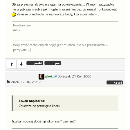
Obraz przycina jak oko nie ogarnia powiększenia.... W moim przypadku
nie wyobrażam sobie jak mogłem wcześniej bez tej muszli funkcjonować
Zawsze przechodzi na najnowsze body, które posiadam :)
Pozdrawiam
Artur
---------------------------------
Większość technicznych pojęć jest mi obca, ale nie przeszkadza w
pstrykaniu ;)
plwk
Dołączył: 21 Kwi 2006
2020-12-10, 21:17
Coven napisał/a:
Zauważalne przycięcie kadru
Trzeba mocniej docisnąć oko i się "rozejrzeć".