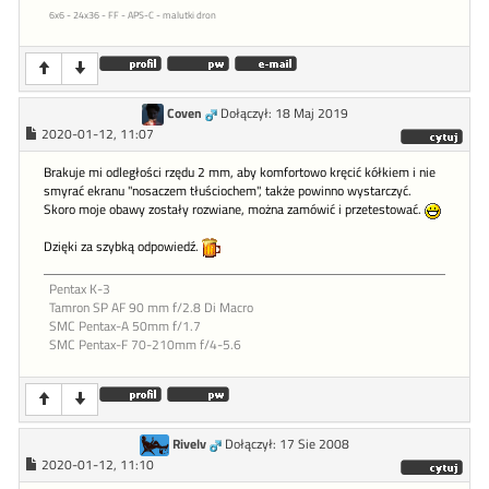
6x6 - 24x36 - FF - APS-C - malutki dron
Coven
Dołączył: 18 Maj 2019
2020-01-12, 11:07
Brakuje mi odległości rzędu 2 mm, aby komfortowo kręcić kółkiem i nie
smyrać ekranu "nosaczem tłuściochem", także powinno wystarczyć.
Skoro moje obawy zostały rozwiane, można zamówić i przetestować.
Dzięki za szybką odpowiedź.
Pentax K-3
Tamron SP AF 90 mm f/2.8 Di Macro
SMC Pentax-A 50mm f/1.7
SMC Pentax-F 70-210mm f/4-5.6
Rivelv
Dołączył: 17 Sie 2008
2020-01-12, 11:10