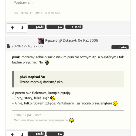
Pozdrawiam
6x6 - 24x36 - FF - APS-C - malutki dron
Ryszard
Dołączył: 04 Paź 2006
2020-12-10, 22:06
plwk
, możemy sobie pisać o niskim punkcie ocznym itp. a niektórym i tak
będzie przycinać. No.
plwk napisał/a:
Trzeba mocniej docisnąć oko
A potem oko fioletowe, kumple pytają:
- Co ty, stary, biłeś się?!
- A nie, tylko robiłem zdjęcia Pentaksem i za mocno przycisnąłem
K20D | 17 | ME-Super
Mam Pentaksa i nie zamierzam przepraszać