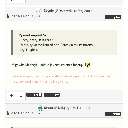
Zbynio
Dołączył: 07 Maj 2007
2020-12-11, 15:53
Ryszard napisał/a:
- Co ty, stary, biłeś się?!
- A nie, tylko robiłem zdjęcia Pentaksem i za mocno
przycisnąłem
Migawka klasnęła i odbiło jak sztucerem z lunetą...
Zainteresujmy się trochę światem gdyż nie jest tak do końca jak nas
uczą w szkole, poszerzajmy horyzonty...
Kytutr
Dołączył: 20 Lut 2007
2020-12-11, 15:54