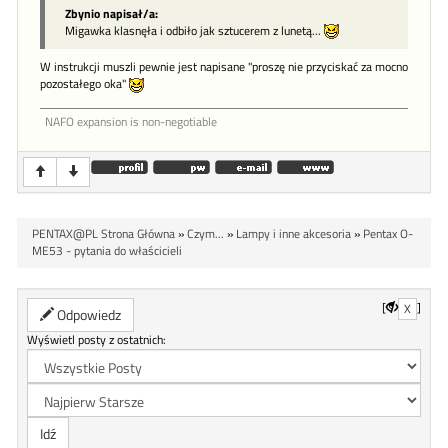
Zbynio napisał/a:
Migawka klasnęła i odbiło jak sztucerem z lunetą...
W instrukcji muszli pewnie jest napisane "proszę nie przyciskać za mocno
pozostałego oka"
NAFO expansion is non-negotiable
PENTAX@PL Strona Główna
»
Czym...
»
Lampy i inne akcesoria
»
Pentax O-
ME53 - pytania do właścicieli
[
]
X
Odpowiedz
Wyświetl posty z ostatnich: