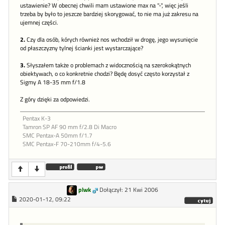
ustawienie? W obecnej chwili mam ustawione max na "-", więc jeśli
trzeba by było to jeszcze bardziej skorygować, to nie ma już zakresu na
ujemnej części.
2.
Czy dla osób, kórych również nos wchodził w drogę, jego wysunięcie
od płaszczyzny tylnej ścianki jest wystarczające?
3.
Słyszałem także o problemach z widocznością na szerokokątnych
obiektywach, o co konkretnie chodzi? Będę dosyć często korzystał z
Sigmy A 18-35 mm f/1.8
Z góry dzięki za odpowiedzi.
Pentax K-3
Tamron SP AF 90 mm f/2.8 Di Macro
SMC Pentax-A 50mm f/1.7
SMC Pentax-F 70-210mm f/4-5.6
plwk
Dołączył: 21 Kwi 2006
2020-01-12, 09:22