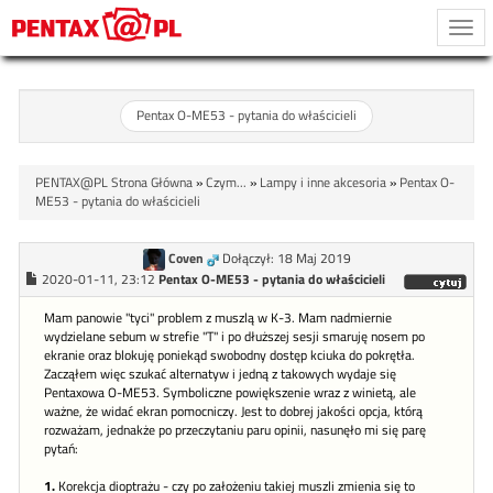
Togg
navi
Pentax O-ME53 - pytania do właścicieli
PENTAX@PL Strona Główna
»
Czym...
»
Lampy i inne akcesoria
»
Pentax O-
ME53 - pytania do właścicieli
Coven
Dołączył: 18 Maj 2019
2020-01-11, 23:12
Pentax O-ME53 - pytania do właścicieli
Mam panowie "tyci" problem z muszlą w K-3. Mam nadmiernie
wydzielane sebum w strefie "T" i po dłuższej sesji smaruję nosem po
ekranie oraz blokuję poniekąd swobodny dostęp kciuka do pokrętła.
Zacząłem więc szukać alternatyw i jedną z takowych wydaje się
Pentaxowa O-ME53. Symboliczne powiększenie wraz z winietą, ale
ważne, że widać ekran pomocniczy. Jest to dobrej jakości opcja, którą
rozważam, jednakże po przeczytaniu paru opinii, nasunęło mi się parę
pytań:
1.
Korekcja dioptrażu - czy po założeniu takiej muszli zmienia się to