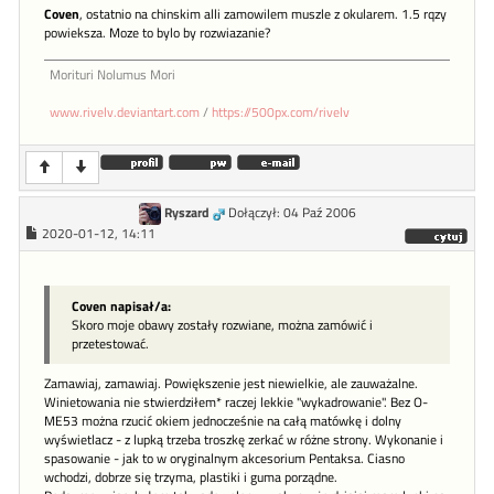
Coven
, ostatnio na chinskim alli zamowilem muszle z okularem. 1.5 rqzy
powieksza. Moze to bylo by rozwiazanie?
Morituri Nolumus Mori
www.rivelv.deviantart.com
/
https://500px.com/rivelv
Ryszard
Dołączył: 04 Paź 2006
2020-01-12, 14:11
Coven napisał/a:
Skoro moje obawy zostały rozwiane, można zamówić i
przetestować.
Zamawiaj, zamawiaj. Powiększenie jest niewielkie, ale zauważalne.
Winietowania nie stwierdziłem* raczej lekkie "wykadrowanie". Bez O-
ME53 można rzucić okiem jednocześnie na całą matówkę i dolny
wyświetlacz - z lupką trzeba troszkę zerkać w różne strony. Wykonanie i
spasowanie - jak to w oryginalnym akcesorium Pentaksa. Ciasno
wchodzi, dobrze się trzyma, plastiki i guma porządne.