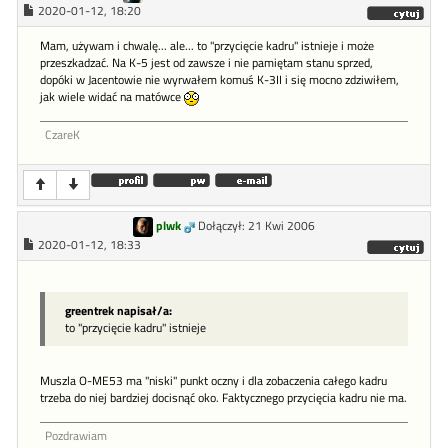
2020-01-12, 18:20
Mam, używam i chwalę... ale... to "przycięcie kadru" istnieje i może
przeszkadzać. Na K-5 jest od zawsze i nie pamiętam stanu sprzed,
dopóki w Jacentowie nie wyrwałem komuś K-3II i się mocno zdziwiłem,
jak wiele widać na matówce
CzareK
plwk
Dołączył: 21 Kwi 2006
2020-01-12, 18:33
greentrek napisał/a:
to "przycięcie kadru" istnieje
Muszla O-ME53 ma "niski" punkt oczny i dla zobaczenia całego kadru
trzeba do niej bardziej docisnąć oko. Faktycznego przycięcia kadru nie ma.
Pozdrawiam