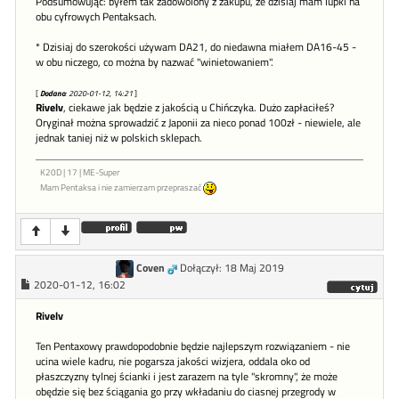
Podsumowując: byłem tak zadowolony z zakupu, że dzisiaj mam lupki na
obu cyfrowych Pentaksach.
* Dzisiaj do szerokości używam DA21, do niedawna miałem DA16-45 -
w obu niczego, co można by nazwać "winietowaniem".
[
Dodano
: 2020-01-12, 14:21
]
Rivelv
, ciekawe jak będzie z jakością u Chińczyka. Dużo zapłaciłeś?
Oryginał można sprowadzić z Japonii za nieco ponad 100zł - niewiele, ale
jednak taniej niż w polskich sklepach.
K20D | 17 | ME-Super
Mam Pentaksa i nie zamierzam przepraszać
Coven
Dołączył: 18 Maj 2019
2020-01-12, 16:02
Rivelv
Ten Pentaxowy prawdopodobnie będzie najlepszym rozwiązaniem - nie
ucina wiele kadru, nie pogarsza jakości wizjera, oddala oko od
płaszczyzny tylnej ścianki i jest zarazem na tyle "skromny", że może
obędzie się bez ściągania go przy wkładaniu do ciasnej przegrody w