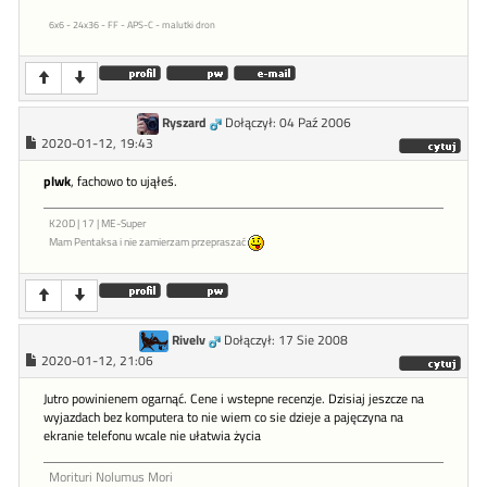
6x6 - 24x36 - FF - APS-C - malutki dron
Ryszard
Dołączył: 04 Paź 2006
2020-01-12, 19:43
plwk
, fachowo to ująłeś.
K20D | 17 | ME-Super
Mam Pentaksa i nie zamierzam przepraszać
Rivelv
Dołączył: 17 Sie 2008
2020-01-12, 21:06
Jutro powinienem ogarnąć. Cene i wstepne recenzje. Dzisiaj jeszcze na
wyjazdach bez komputera to nie wiem co sie dzieje a pajęczyna na
ekranie telefonu wcale nie ułatwia życia
Morituri Nolumus Mori