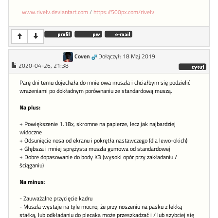
www.rivelv.deviantart.com
/
https://500px.com/rivelv
Coven
Dołączył: 18 Maj 2019
2020-04-26, 21:38
Parę dni temu dojechała do mnie owa muszla i chciałbym się podzielić
wrażeniami po dokładnym porównaniu ze standardową muszą.
Na plus:
+ Powiększenie 1.18x, skromne na papierze, lecz jak najbardziej
widoczne
+ Odsunięcie nosa od ekranu i pokrętła nastawczego (dla lewo-okich)
+ Głębsza i mniej sprężysta muszla gumowa od standardowej
+ Dobre dopasowanie do body K3 (wysoki opór przy zakładaniu /
ściąganiu)
Na minus
:
- Zauważalne przycięcie kadru
- Muszla wystaje na tyle mocno, że przy noszeniu na pasku z lekką
stałką, lub odkładaniu do plecaka może przeszkadzać i / lub szybciej się