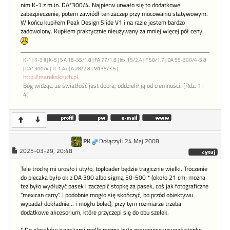
nim K-1 z m.in. DA*300/4. Najpierw urwało się to dodatkowe
zabezpieczenie, potem zawiódł ten zaczep przy mocowaniu statywowym.
W końcu kupiłem Peak Design Slide V1 i na razie jestem bardzo
zadowolony. Kupiłem praktycznie nieużywany za mniej więcej pół ceny.
K-1 | K-3 II | K-5 | S A 18-35/1.8 | FA 77/1.8 | Irix 15/2.4 | F 50/1.7 | DA 55-300/4-5.8
| DA* 300/4 | TC 1.4x | A 28/2.8 | M135/3.5 |
http://marekskruch.pl
Bóg widząc, że światłość jest dobra, oddzielił ją od ciemności. [Rdz. 1-
4]
PK
Dołączył: 24 Maj 2008
2025-03-29, 20:48
Tele trochę mi urosło i utyło, toploader będzie tragicznie wielki. Troczenie
do plecaka było ok z DA 300 albo sigmą 50-500 * (około 21 cm; można
też było wydłużyć pasek i zaczepić stopkę za pasek, coś jak fotograficzne
"mexican carry". I podobnie mogło się skończyć, bo przód obiektywu
wypadał dokładnie... i mogło boleć), przy tym rozmiarze trzeba
dodatkowe akcesorium, które przyczepi się do obu szelek.