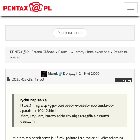
Togg
navi
Pasek na aparat
PENTAX@PL Strona Główna
»
Czym...
»
Lampy i inne akcesoria
»
Pasek na
aparat
Marek
Dołączył: 21 Kwi 2006
2025-03-29, 19:50
rychu napisał/a:
https://filmgraf.pl/ggs-fotospeed-f4-pasek-reporterski-do-
aparatu-p-10412.html
Mam, używam, bardzo sobie chwalę szczególnie z czymś
cięższym.
Miałem ten pasek przez jakiś rok-półtora i się rozleciał. Wieszałem na