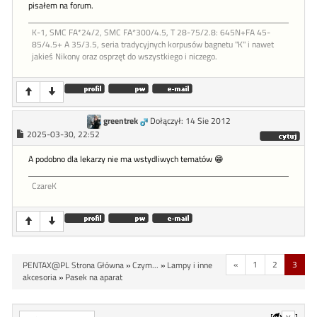
pisałem na forum.
K-1, SMC FA*24/2, SMC FA*300/4.5, T 28-75/2.8: 645N+FA 45-
85/4.5+ A 35/3.5, seria tradycyjnych korpusów bagnetu "K" i nawet
jakieś Nikony oraz osprzęt do wszystkiego i niczego.
greentrek
Dołączył: 14 Sie 2012
2025-03-30, 22:52
A podobno dla lekarzy nie ma wstydliwych tematów 😁
CzareK
«
1
2
3
PENTAX@PL Strona Główna
»
Czym...
»
Lampy i inne
akcesoria
»
Pasek na aparat