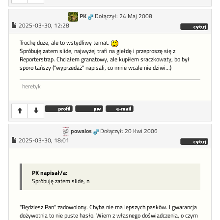
PK
Dołączył: 24 Maj 2008
2025-03-30, 12:28
Trochę duże, ale to wstydliwy temat.
Spróbuję zatem slide, najwyżej trafi na giełdę i przeproszę się z
Reporterstrap. Chciałem granatowy, ale kupiłem sraczkowaty, bo był
sporo tańszy ("wyprzedaż" napisali, co mnie wcale nie dziwi...)
heretyk
powalos
Dołączył: 20 Kwi 2006
2025-03-30, 18:01
PK napisał/a:
Spróbuję zatem slide, n
"Będziesz Pan" zadowolony. Chyba nie ma lepszych pasków. I gwarancja
dożywotnia to nie puste hasło. Wiem z własnego doświadczenia, o czym