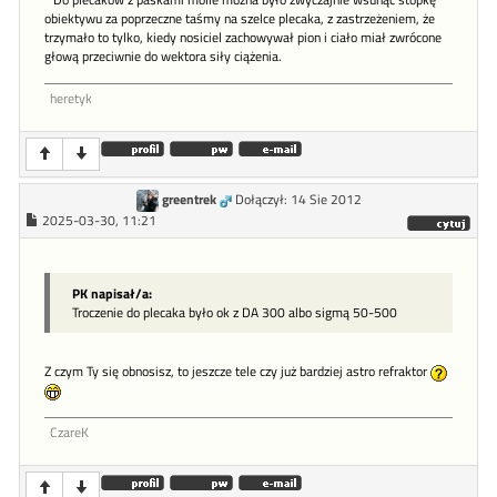
* Do plecaków z paskami molle można było zwyczajnie wsunąć stopkę
obiektywu za poprzeczne taśmy na szelce plecaka, z zastrzeżeniem, że
trzymało to tylko, kiedy nosiciel zachowywał pion i ciało miał zwrócone
głową przeciwnie do wektora siły ciążenia.
heretyk
greentrek
Dołączył: 14 Sie 2012
2025-03-30, 11:21
PK napisał/a:
Troczenie do plecaka było ok z DA 300 albo sigmą 50-500
Z czym Ty się obnosisz, to jeszcze tele czy już bardziej astro refraktor
CzareK