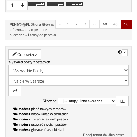
«
1
2
3
«»
48
49
50
PENTAX@PL Strona Główna
»
Czym...
»
Lampy i inne
akcesoria
»
Lampy do pentaxa
[
]
X
Odpowiedz
Wyświetl posty z ostatnich:
Skocz do:
Nie możesz
pisać nowych tematów
Nie możesz
odpowiadać w tematach
Nie możesz
zmieniać swoich postów
Nie możesz
usuwać swoich postów
Nie możesz
głosować w ankietach
Dodaj temat do Ulubionych