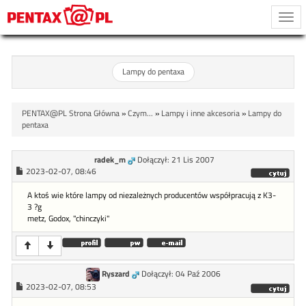
Togg
navi
Lampy do pentaxa
PENTAX@PL Strona Główna
»
Czym...
»
Lampy i inne akcesoria
»
Lampy do
pentaxa
radek_m
Dołączył: 21 Lis 2007
2023-02-07, 08:46
A ktoś wie które lampy od niezależnych producentów współpracują z K3-
3 ?g
metz, Godox, "chinczyki"
Ryszard
Dołączył: 04 Paź 2006
2023-02-07, 08:53