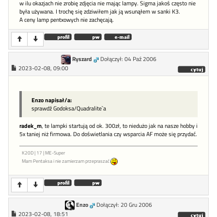
w ilu okazjach nie zrobię zdjęcia nie mając lampy. Sigma jakoś często nie
była używana. I trochę się zdziwiłem jak ją wsunąłem w sanki K3.
A ceny lamp pentxowych nie zachęcają.
Ryszard
Dołączył: 04 Paź 2006
2023-02-08, 09:00
Enzo napisał/a:
sprawdź Godoksa/Quadralite`a
radek_m
, te lampki startują od ok. 300zł, to niedużo jak na nasze hobby i
5x taniej niż firmowa. Do doświetlania czy wsparcia AF może się przydać.
K20D | 17 | ME-Super
Mam Pentaksa i nie zamierzam przepraszać
Enzo
Dołączył: 20 Gru 2006
2023-02-08, 18:51