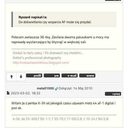
Ryszard napisał/a:
Do doświetlania czy wsparcia AF może się przydać.
Polecam zwłaszcza 36-tkę. Zasilana dwoma paluszkami a mocy ma
naprawdę wystarczająco by błysnąć w większej sali.
Kiedyś to były czasy ! Po drzewach się chodziło...
Kotlet`s professional photography
http://sebastianstoklosa.blogspot.com/
metall1000
Dołączył: 14 Maj 2010
2023-03-02, 18:32
Witam.Ja z pentax K-3II od jakiegoś czasu używam metz 44 af-1 digital i
jest ok.
k-3II, da 55-300,f 50-1.7, f 35-70,t 17-50/2,8 ,t 10-24,t 90/2,8