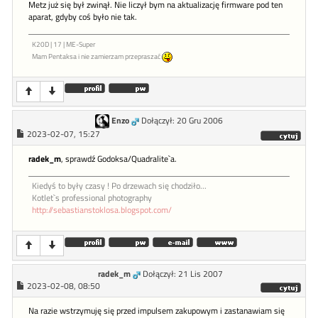
Metz już się był zwinął. Nie liczył bym na aktualizację firmware pod ten
aparat, gdyby coś było nie tak.
K20D | 17 | ME-Super
Mam Pentaksa i nie zamierzam przepraszać
Enzo
Dołączył: 20 Gru 2006
2023-02-07, 15:27
radek_m
, sprawdź Godoksa/Quadralite`a.
Kiedyś to były czasy ! Po drzewach się chodziło...
Kotlet`s professional photography
http://sebastianstoklosa.blogspot.com/
radek_m
Dołączył: 21 Lis 2007
2023-02-08, 08:50
Na razie wstrzymuję się przed impulsem zakupowym i zastanawiam się