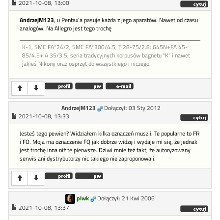
2021-10-08, 13:00
AndrzejM123
, u Pentax'a pasuje każda z jego aparatów. Nawet od czasu
analogów. Na Allegro jest tego trochę
K-1, SMC FA*24/2, SMC FA*300/4.5, T 28-75/2.8: 645N+FA 45-
85/4.5+ A 35/3.5, seria tradycyjnych korpusów bagnetu "K" i nawet
jakieś Nikony oraz osprzęt do wszystkiego i niczego.
AndrzejM123
Dołączył: 03 Sty 2012
2021-10-08, 13:33
Jesteś tego pewien? Widziałem kilka oznaczeń muszli. Te popularne to FR
i FO. Moja ma oznaczenie FQ jak dobrze widzę i wydaje mi się, że jednak
jest trochę inna niż te pierwsze. Dziwi mnie też fakt, że autoryzowany
serwis ani dystrybutorzy nic takiego nie zaproponowali.
plwk
Dołączył: 21 Kwi 2006
2021-10-08, 13:37