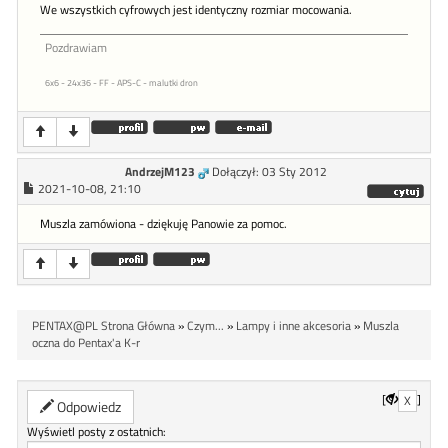
We wszystkich cyfrowych jest identyczny rozmiar mocowania.
Pozdrawiam
6x6 - 24x36 - FF - APS-C - malutki dron
AndrzejM123
Dołączył: 03 Sty 2012
2021-10-08, 21:10
Muszla zamówiona - dziękuję Panowie za pomoc.
PENTAX@PL Strona Główna
»
Czym...
»
Lampy i inne akcesoria
»
Muszla
oczna do Pentax'a K-r
[
]
X
Odpowiedz
Wyświetl posty z ostatnich: