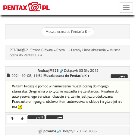
Togg
navi
Muszla oczna do Pentax'a K-r
PENTAX@PL Strona Główna
»
Czym...
»
Lampy i inne akcesoria
»
Muszla
oczna do Pentax'a K-r
AndrzejM123
Dołączył: 03 Sty 2012
2021-10-08, 11:54
Muszla oczna do Pentax'a K-r
Witam! Proszę o pomoc w namierzeniu muszli ocznej do mojego
staruszka. Oryginalna praktycznie rozpadła się ze starości. Pisałem do
autoryzowanego serwisu i okazuje się, że nie jest już produkowana.
Przeszukałem google, obdzwoniłem autoryzowane sklepy i nigdzie jej nie
ma
powalos
Dołączył: 20 Kwi 2006