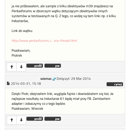
ja nie próbowałem, ale sample z kilku obiektywów m39 znajdziesz na
Pentaxforums w zbiorczym wątku dotyczącym obiektywów innych
systemów w testowanych na Q. Z tego, co widzę są tam linki np. z kilku
Industarów,
Link do wątku:
http://www.pentaxforums.c...nce-thread.html
Pozdrawiam,
Piotrek
wiemac
Dołączył: 29 Mar 2014
2014-03-31, 15:18
Dzięki Piotr, obejrzałem link, wygląda fajnie i dowiedziałem się też, że
najlepsze rezultaty na Industarze 61 będę miał przy F8. Zamówiłem
adapter i zobaczymy co z tego będzie.
Pozdrawiam. Wiesiek