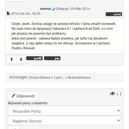
wiemac
Dołączył: 29 Mar 2014
2014-04-04, 16:35
Dzięki, Jacek. Zwrócę uwagę na sprawę ostrości i tylny zespół soczewek.
Na razie mam do dyspozycji Industara 61 i Jupitera 8 od Zorki, a z nimi
jak piszesz nie powinno być problemu.
Jedno jest pewne - zabawa będzie przednia, jak tylko się doczekam
adaptera. U nas żaden sklep ich nie oferuje. Zamówiłem w Czechach.
Pozdro. Wiesiek
PENTAX@PL Strona Główna
»
Czym...
»
Bezlusterkowce
[
]
X
Odpowiedz
Wyświetl posty z ostatnich: