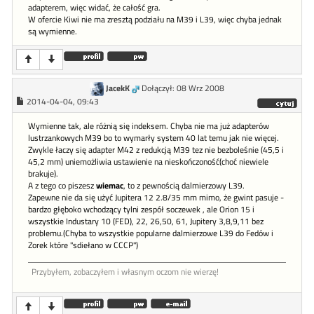
adapterem, więc widać, że całość gra.
W ofercie Kiwi nie ma zresztą podziału na M39 i L39, więc chyba jednak
są wymienne.
JacekK
Dołączył: 08 Wrz 2008
2014-04-04, 09:43
Wymienne tak, ale różnią się indeksem. Chyba nie ma już adapterów
lustrzankowych M39 bo to wymarły system 40 lat temu jak nie więcej.
Zwykle łaczy się adapter M42 z redukcją M39 tez nie bezboleśnie (45,5 i
45,2 mm) uniemożliwia ustawienie na nieskończoność(choć niewiele
brakuje).
A z tego co piszesz
wiemac
, to z pewnością dalmierzowy L39.
Zapewne nie da się użyć Jupitera 12 2.8/35 mm mimo, że gwint pasuje -
bardzo głęboko wchodzący tylni zespół soczewek , ale Orion 15 i
wszystkie Industary 10 (FED), 22, 26,50, 61, Jupitery 3,8,9,11 bez
problemu.(Chyba to wszystkie popularne dalmierzowe L39 do Fedów i
Zorek które "sdiełano w CCCP")
Przybyłem, zobaczyłem i własnym oczom nie wierzę!