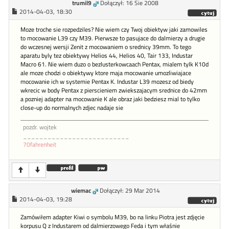
trumil9
Dołączył: 16 Sie 2008
2014-04-03, 18:30
Moze troche sie rozpedziles? Nie wiem czy Twoj obiektyw jaki zamowiles
to mocowanie L39 czy M39. Pierwsze to pasujace do dalmierzy a drugie
do wczesnej wersji Zenit z mocowaniem o srednicy 39mm. To tego
aparatu byly tez obiektywy Helios 44, Helios 40, Tair 133, Industar
Macro 61. Nie wiem duzo o bezlusterkowcaach Pentax, mialem tylk K10d
ale moze chodzi o obiektywy ktore maja mocowanie umozliwiajace
mocowanie ich w systemie Pentax K. Industar L39 mozesz od biedy
wkrecic w body Pentax z pierscieniem zwiekszajacym srednice do 42mm
a pozniej adapter na mocowanie K ale obraz jaki bedziesz mial to tylko
close-up do normalnych zdjec nadaje sie
pozdr. wojtek
__________________________
70fahrenheit
wiemac
Dołączył: 29 Mar 2014
2014-04-03, 19:28
Zamówiłem adapter Kiwi o symbolu M39, bo na linku Piotra jest zdjęcie
korpusu Q z Industarem od dalmierzowego Feda i tym właśnie