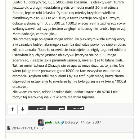
Lustro 15 dobrych fot, ILCE 5000 jakis koszmar... z obiektywem 16mm
jeszcze ok, z drugim (dostalem grvtis w media markt 20mm) zdjecia
fatalne, lepsze robi żelasko. Pytanie czy miedzy brzydkim wielkim
plastikowym dsc-200 za 499zł (tyle teraz kosztuje nowy) a slicznym,
dobrze wykonanym ILCE 5000 za 1000zł wiecej nie ma zadnej roznicy w
wykonywanych zdj czy ja jestem za glupi na to zeby nim zrobic lepsze zdj.
Mam nadzieje, ze to drugie...
Nie dramatyzuje bo aparat moge oddac. Po piewszym kuble zimnej wody
a w zasadzie kuble nabranego z szamba dochodze powoli do siebie robiac
zdj na manualu. Robie to oczywiscie intuicyjnie, bo nigdy tego nei robilem,
ustawiam iso, chyba jasnosc obiektywu (zaczyna sie od 3.5 i moge
sciemniac, i jeszcze jakis parametr jasnosci, mysle (?) ze to bilans bieli...
Taki ze mnie fachura :) Okazuje sie ze aparat moze duzo, za to ja nie. Nie
wiem jak go teraz porownac go do h200 bo tam wszystko walilem na
atomacie, gdybym robil manualem i by sie trafilo jak slepej kurze ziarno
odpwiednie ustawienie to mysle ze by nie bylo gorzej niz w tym o 1000zł
drozszym.
Nie wiem co robic, oddac i szukac dalej, oddac i wrocic do h200 i nie
toczyc tej nierównej walki z wiedza dla mnie tajemna...
piotr_luk
Dołączył: 14 Kwi 2007
2014-11-11, 07:52