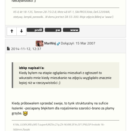
rzeczywistości ;)
K5-II, kit 18-135, Tamron 28-75/2.8, Metz 48 AF-1, Slik PRO330dx, Dell 2209WA,
statywy, lampki, parasolki... W domu jest też: DA 55-300. Moje zdjęcia (kliknij w "www").
MarWoj
Dołączył: 15 Mar 2007
2014-11-12, 12:37
izbkp napisał/a:
Kiedy byłem na etapie oglądania mieszkań z ogłoszeń to
wkurzało mnie kiedy mieszkanie na zdjęciu wyglądało znacznie
lepiej niż w rzeczywistości ;)
Kiedy próbowałem sprzedać swoje, to tynk strukturalny na suficie
łazienki -pociapany błękitem dla rozjaśnienia szarości-brano za plamy
grzyba.
K 5IIs, LX,MX,MEs,ME F,superA,MZ5n,Z1p,ZX-M,KM,SFXn,SF7,P50,SP II+słoiki 16-
500mm,flaszki