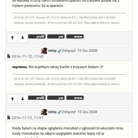
do wprawy to przy takim ustawieniu aparatu na statywie pobaw się z
trybem panorama-2d w aparacie.
K5-II, kit 18-135, Tamron 28-75/2.8, Metz 48 AF-1, Slik PRO330dx, Dell 2209WA,
statywy, lampki, parasolki... W domu jest też: DA 55-300. Moje zdjęcia (kliknij w "www").
izbkp
Dołączył: 15 Gru 2008
2014-11-12, 11:40
espresso
, Nie kupiłbym takiej kuchni z krzywym blatem ;P
K5-II, kit 18-135, Tamron 28-75/2.8, Metz 48 AF-1, Slik PRO330dx, Dell 2209WA,
statywy, lampki, parasolki... W domu jest też: DA 55-300. Moje zdjęcia (kliknij w "www").
izbkp
Dołączył: 15 Gru 2008
2014-11-12, 11:51
Kiedy byłem na etapie oglądania mieszkań z ogłoszeń to wkurzało mnie
kiedy mieszkanie na zdjęciu wyglądało znacznie lepiej niż w