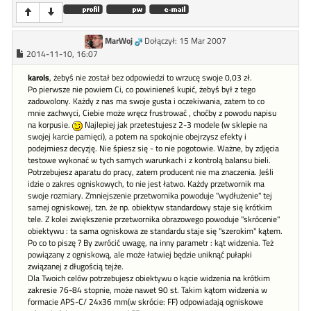
MarWoj
Dołączył: 15 Mar 2007
2014-11-10, 16:07
karols
, żebyś nie został bez odpowiedzi to wrzucę swoje 0,03 zł.
Po pierwsze nie powiem Ci, co powinieneś kupić, żebyś był z tego
zadowolony. Każdy z nas ma swoje gusta i oczekiwania, zatem to co
mnie zachwyci, Ciebie może wręcz frustrować , choćby z powodu napisu
na korpusie.
Najlepiej jak przetestujesz 2-3 modele (w sklepie na
swojej karcie pamięci), a potem na spokojnie obejrzysz efekty i
podejmiesz decyzję. Nie śpiesz się - to nie pogotowie. Ważne, by zdjęcia
testowe wykonać w tych samych warunkach i z kontrolą balansu bieli.
Potrzebujesz aparatu do pracy, zatem producent nie ma znaczenia. Jeśli
idzie o zakres ogniskowych, to nie jest łatwo. Każdy przetwornik ma
swoje rozmiary. Zmniejszenie przetwornika powoduje "wydłużenie" tej
samej ogniskowej, tzn. że np. obiektyw standardowy staje się krótkim
tele. Z kolei zwiększenie przetwornika obrazowego powoduje "skrócenie"
obiektywu : ta sama ogniskowa ze standardu staje się "szerokim" kątem.
Po co to piszę ? By zwrócić uwagę, na inny parametr : kąt widzenia. Też
powiązany z ogniskową, ale może łatwiej będzie uniknąć pułapki
związanej z długością tejże.
Dla Twoich celów potrzebujesz obiektywu o kącie widzenia na krótkim
zakresie 76-84 stopnie, może nawet 90 st. Takim kątom widzenia w
formacie APS-C/ 24x36 mm(w skrócie: FF) odpowiadają ogniskowe