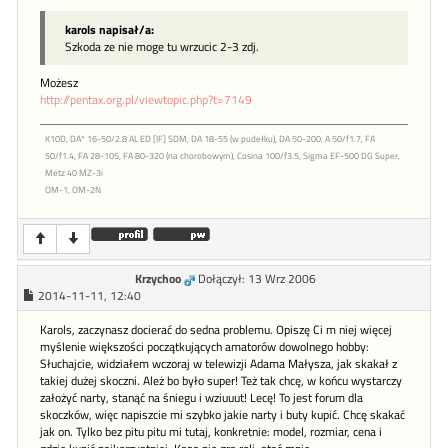
karols napisał/a:
Szkoda ze nie moge tu wrzucic 2-3 zdj.
Możesz
http://pentax.org.pl/viewtopic.php?t=7149
K10D, DA* 16-50/2.8 AL ED [IF] SDM, DA 18-55 (w pudełku), DA 50-200, A 50/f1.7, FA
50/f1.4, FA 28-105, FA 80-320 (na chorobowym), Cosina 100/f3.5, Sigma EF-500 DG Super,
Metz 40 MZ-3i
OM-1, OM-2N
Krzychoo
Dołączył: 13 Wrz 2006
2014-11-11, 12:40
Karols, zaczynasz docierać do sedna problemu. Opiszę Ci m niej więcej
myślenie większości początkujących amatorów dowolnego hobby:
Słuchajcie, widziałem wczoraj w telewizji Adama Małysza, jak skakał z
takiej dużej skoczni. Ależ bo było super! Też tak chcę, w końcu wystarczy
założyć narty, stanąć na śniegu i wziuuut! Lecę! To jest forum dla
skoczków, więc napiszcie mi szybko jakie narty i buty kupić. Chcę skakać
jak on. Tylko bez pitu pitu mi tutaj, konkretnie: model, rozmiar, cena i