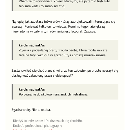
Wiem ze to rownanie z 5 niewiadomymi, ale pytam o tryb auto
ten sam kadr i to samo swiatlo.
Najlepiej jak zapytasz inżynierów którzy zaprojektowali interesujące cię
aparaty. Ponieważ tylko oni to wiedzą. Pomimo tego największą
niewiadomą w całym tym równaniu jest fotograf. Zawsze.
karols napisał/a:
Zdjecia z podeslanej oferty zrobila osoba, ktora robila zawsze
fatalne foty, wrzucila w sprzet 5 tys i proszę mozna? mozna.
Zastanowiłeś się choć przez chwilę, że ten człowiek po prostu nauczył się
obsługiwać zakupiony przez siebie sprzęt?
karols napisał/a:
Porownanie do skoków narciarskich nietrafione.
Zgadzam się. Nie ta osoba.
Kiedyś to były czasy ! Po drzewach się chodziło...
Kotlet`s professional photography