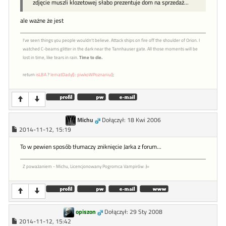
zdjęcie muszli klozetowej słabo prezentuje dom na sprzedaż...
ale ważne że jest
I've seen things you people wouldn't believe. Attack ships on fire off the shoulder of Orion. I
watched C-beams glitter in the dark near the Tannhauser gate. All those moments will be
lost in time, like tears in rain.
Time to die.
return
isLBA
?
lematDady()
:
piwkoWPoznaniu()
;
Michu
Dołączył: 18 Kwi 2006
2014-11-12, 15:19
To w pewien sposób tłumaczy zniknięcie Jarka z forum...
Z poważaniem - Michu, Licencjonowany Pogromca Vampirów :)=
opiszon
Dołączył: 29 Sty 2008
2014-11-12, 15:42