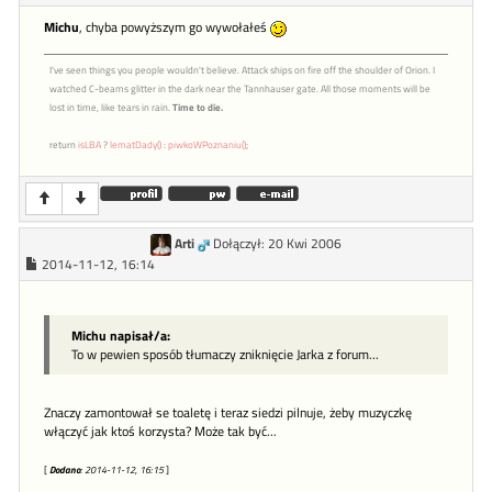
Michu
, chyba powyższym go wywołałeś
I've seen things you people wouldn't believe. Attack ships on fire off the shoulder of Orion. I
watched C-beams glitter in the dark near the Tannhauser gate. All those moments will be
lost in time, like tears in rain.
Time to die.
return
isLBA
?
lematDady()
:
piwkoWPoznaniu()
;
Arti
Dołączył: 20 Kwi 2006
2014-11-12, 16:14
Michu napisał/a:
To w pewien sposób tłumaczy zniknięcie Jarka z forum...
Znaczy zamontował se toaletę i teraz siedzi pilnuje, żeby muzyczkę
włączyć jak ktoś korzysta? Może tak być...
[
Dodano
: 2014-11-12, 16:15
]