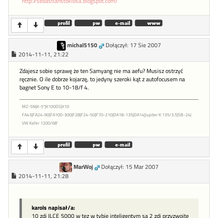
http://sebastianstoklosa.blogspot.com/
michal5150
Dołączył: 17 Sie 2007
2014-11-11, 21:22
Zdajesz sobie sprawę że ten Samyang nie ma aefu? Musisz ostrzyć
ręcznie. O ile dobrze kojarzę, to jedyny szeroki kąt z autofocusem na
bagnet Sony E to 10-18/f 4.
MZ-5N|K-5"|K100DS|X10
FA43|FA24-90|FA100-300|F28|F24-50|F70-210|DA18-135|DA14|Jupiter K 135/3.5|SB-24|
VW Kafer 1200/68'
MarWoj
Dołączył: 15 Mar 2007
2014-11-11, 21:28
karols napisał/a:
10 zdj ILCE 5000 w tez w tybie inteligentym sa 2 zdj przyzwoite