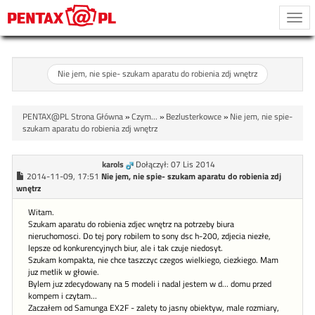
Togg
navi
Nie jem, nie spie- szukam aparatu do robienia zdj wnętrz
PENTAX@PL Strona Główna
»
Czym...
»
Bezlusterkowce
»
Nie jem, nie spie-
szukam aparatu do robienia zdj wnętrz
karols
Dołączył: 07 Lis 2014
2014-11-09, 17:51
Nie jem, nie spie- szukam aparatu do robienia zdj
wnętrz
Witam.
Szukam aparatu do robienia zdjec wnętrz na potrzeby biura
nieruchomosci. Do tej pory robilem to sony dsc h-200, zdjecia niezłe,
lepsze od konkurencyjnych biur, ale i tak czuje niedosyt.
Szukam kompakta, nie chce taszczyc czegos wielkiego, ciezkiego. Mam
juz metlik w głowie.
Bylem juz zdecydowany na 5 modeli i nadal jestem w d... domu przed
kompem i czytam...
Zaczałem od Samunga EX2F - zalety to jasny obiektyw, male rozmiary,