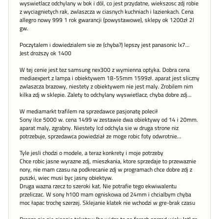
wyswietlacz odchylany w bok i dól, co jest przydatne, wiekszosc zdj robie
z wyciagnietych rak, zwlaszcza w ciasnych kuchniach i lazienkach. Cena
allegro nowy 999 1 rok gwarancji (powystawowe), sklepy ok 1200zł 2l
gw.
Poczytalem i dowiedzialem sie ze (chyba?) lepszy jest panasonic lx7...
Jest droższy ok 1400
W tej cenie jest tez samsung nex300 z wymienna optyka. Dobra cena
mediaexpert z lampa i obiektywem 18-55mm 1599zł. aparat jest sliczny
zwlaszcza brazowy, niestety z obiektywem nie jest maly. Zrobilem nim
kilka zdj w sklepie. Zalety to odchylany wyswietlacz, chyba dobre zdj...
W mediamarkt trafilem na sprzedawce pasjonatę polecił
Sony ilce 5000 w. cena 1499 w zestawie dwa obiektywy od 14 i 20mm.
aparat maly, zgrabny. Niestety lcd odchyla sie w druga strone niz
potrzebuje, sprzedawca powiedział ze moge robic foty odwrotnie...
Tyle jesli chodzi o modele, a teraz konkrety i moje potrzeby
Chce robic jasne wyrazne zdj, mieszkania, ktore sprzedaje to przewaznie
nory, nie mam czasu na podkrecanie zdj w programach chce dobre zdj z
puszki, wiec musi byc jasny obiektyw.
Druga wazna rzecz to szeroki kat. Nie potrafie tego ekwiwalentu
przeliczac. W sony h100 mam ogniskowa od 24mm i chcialbym chyba
moc łapac trochę szerzej. Sklejanie klatek nie wchodzi w gre-brak czasu