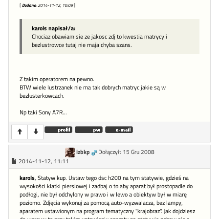
[
Dodano
: 2014-11-12, 10:09
]
karols napisał/a:
Chociaz obawiam sie ze jakosc zdj to kwestia matrycy i
bezlustrowce tutaj nie maja chyba szans.
Z takim operatorem na pewno.
BTW wiele lustrzanek nie ma tak dobrych matryc jakie są w
bezlusterkowcach.
Np taki Sony A7R...
izbkp
Dołączył: 15 Gru 2008
2014-11-12, 11:11
karols
, Statyw kup. Ustaw tego dsc h200 na tym statywie, gdzieś na
wysokości klatki piersiowej i zadbaj o to aby aparat był prostopadle do
podłogi, nie był odchylony w prawo i w lewo a obiektyw był w miarę
poziomo. Zdjęcia wykonuj za pomocą auto-wyzwalacza, bez lampy,
aparatem ustawionym na program tematyczny "krajobraz". Jak dojdziesz