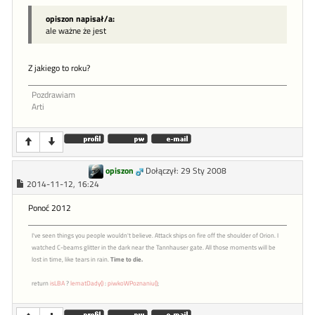
opiszon napisał/a:
ale ważne że jest
Z jakiego to roku?
Pozdrawiam
Arti
opiszon
Dołączył: 29 Sty 2008
2014-11-12, 16:24
Ponoć 2012
I've seen things you people wouldn't believe. Attack ships on fire off the shoulder of Orion. I
watched C-beams glitter in the dark near the Tannhauser gate. All those moments will be
lost in time, like tears in rain.
Time to die.
return
isLBA
?
lematDady()
:
piwkoWPoznaniu()
;