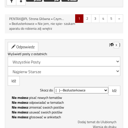
1
2
3
4
5
»
PENTAX@PL Strona Główna
»
Czym...
»
Bezlusterkowce
»
Nie jem, nie spie- szukam
aparatu do robienia zdj wnętrz
[
]
X
Odpowiedz
Wyświetl posty z ostatnich:
Skocz do:
Nie możesz
pisać nowych tematów
Nie możesz
odpowiadać w tematach
Nie możesz
zmieniać swoich postów
Nie możesz
usuwać swoich postów
Nie możesz
głosować w ankietach
Dodaj temat do Ulubionych
Wersja do druku