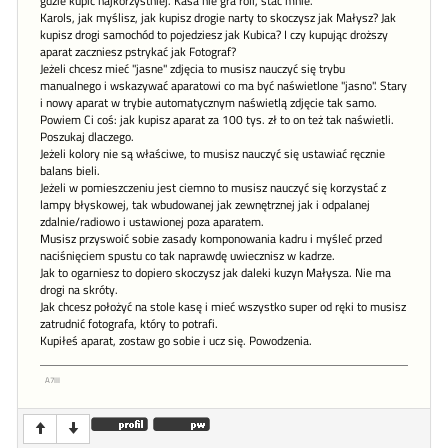
gdzie kupić najkorzystniej. Kasa nie gra roli, stać mnie.
Karols, jak myślisz, jak kupisz drogie narty to skoczysz jak Małysz? Jak
kupisz drogi samochód to pojedziesz jak Kubica? I czy kupując droższy
aparat zaczniesz pstrykać jak Fotograf?
Jeżeli chcesz mieć "jasne" zdjęcia to musisz nauczyć się trybu
manualnego i wskazywać aparatowi co ma być naświetlone "jasno". Stary
i nowy aparat w trybie automatycznym naświetlą zdjęcie tak samo.
Powiem Ci coś: jak kupisz aparat za 100 tys. zł to on też tak naświetli.
Poszukaj dlaczego.
Jeżeli kolory nie są właściwe, to musisz nauczyć się ustawiać ręcznie
balans bieli.
Jeżeli w pomieszczeniu jest ciemno to musisz nauczyć się korzystać z
lampy błyskowej, tak wbudowanej jak zewnętrznej jak i odpalanej
zdalnie/radiowo i ustawionej poza aparatem.
Musisz przyswoić sobie zasady komponowania kadru i myśleć przed
naciśnięciem spustu co tak naprawdę uwiecznisz w kadrze.
Jak to ogarniesz to dopiero skoczysz jak daleki kuzyn Małysza. Nie ma
drogi na skróty.
Jak chcesz położyć na stole kasę i mieć wszystko super od ręki to musisz
zatrudnić fotografa, który to potrafi.
Kupiłeś aparat, zostaw go sobie i ucz się. Powodzenia.
A7III