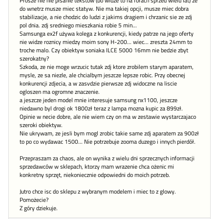
Prosze nie nie pisanie tekstow (bo widze to na forach sprzed wielu lat) ze
do wnetrz musze miec statyw. Nie ma takiej opcji, musze miec dobra
stabilizacje, a nie chodzic do ludzi z jakims dragiem i chrzanic sie ze zdj
pol dnia. zdj sredniego mieszkania robie 5 min...
Samsunga ex2f używa kolega z konkurencji, kiedy patrze na jego oferty
nie widze roznicy miedzy moim sony H-200... wiec... zreszta 24mm to
troche malo. Czy obiektyw soniaka ILCE 5000 16mm nie bedzie zbyt
szerokatny?
Szkoda, ze nie moge wrzucic tutak zdj ktore zrobilem starym aparatem,
mysle, ze sa niezle, ale chcialbym jeszcze lepsze robic. Przy obecnej
konkurencji zdjecia, a w zasvdzie pierwsze zdj widoczne na liscie
ogloszen ma ogromne znaczenie.
a jeszcze jeden model mnie interesuje samsung nx1100, jeszcze
niedawno byl drogi ok 1800zł teraz z lampa mozna kupic za 899zł.
Opinie w necie dobre, ale nie wiem czy on ma w zestawie wystarczajaco
szeroki obiektyw.
Nie ukrywam, ze jesli bym mogl zrobic takie same zdj aparatem za 900zł
to po co wydawac 1500... Nie potrzebuje zooma duzego i innych pierdół.
Przepraszam za chaos, ale on wynika z wielu dni sprzecznych informacji
sprzedawców w sklepach, ktorzy mam wrazenie chca ożenic mi
konkretny sprzęt, niekoniecznie odpowiedni do moich potrzeb.
Jutro chce isc do sklepu z wybranym modelem i miec to z glowy.
Pomożecie?
Z góry dziekuje.