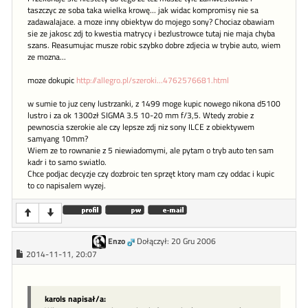
taszczyc ze soba taka wielka krowę... jak widac kompromisy nie sa
zadawalajace. a moze inny obiektyw do mojego sony? Chociaz obawiam
sie ze jakosc zdj to kwestia matrycy i bezlustrowce tutaj nie maja chyba
szans. Reasumujac musze robic szybko dobre zdjecia w trybie auto, wiem
ze mozna...
moze dokupic
http://allegro.pl/szeroki...4762576681.html
w sumie to juz ceny lustrzanki, z 1499 moge kupic nowego nikona d5100
lustro i za ok 1300zł SIGMA 3.5 10-20 mm f/3,5. Wtedy zrobie z
pewnoscia szerokie ale czy lepsze zdj niz sony ILCE z obiektywem
samyang 10mm?
Wiem ze to rownanie z 5 niewiadomymi, ale pytam o tryb auto ten sam
kadr i to samo swiatlo.
Chce podjac decyzje czy dozbroic ten sprzęt ktory mam czy oddac i kupic
to co napisalem wyzej.
Enzo
Dołączył: 20 Gru 2006
2014-11-11, 20:07
karols napisał/a: