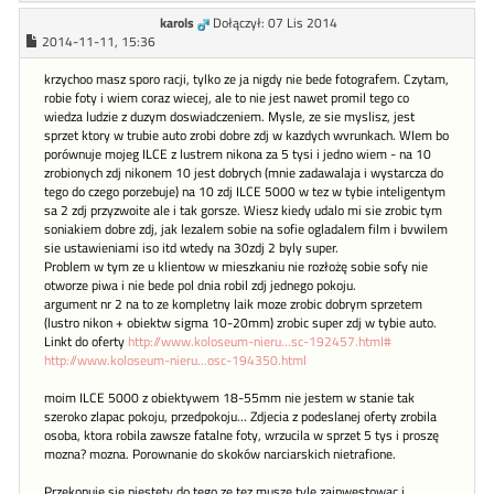
karols
Dołączył: 07 Lis 2014
2014-11-11, 15:36
krzychoo masz sporo racji, tylko ze ja nigdy nie bede fotografem. Czytam,
robie foty i wiem coraz wiecej, ale to nie jest nawet promil tego co
wiedza ludzie z duzym doswiadczeniem. Mysle, ze sie myslisz, jest
sprzet ktory w trubie auto zrobi dobre zdj w kazdych wvrunkach. WIem bo
porównuje mojeg ILCE z lustrem nikona za 5 tysi i jedno wiem - na 10
zrobionych zdj nikonem 10 jest dobrych (mnie zadawalaja i wystarcza do
tego do czego porzebuje) na 10 zdj ILCE 5000 w tez w tybie inteligentym
sa 2 zdj przyzwoite ale i tak gorsze. Wiesz kiedy udalo mi sie zrobic tym
soniakiem dobre zdj, jak lezalem sobie na sofie ogladalem film i bvwilem
sie ustawieniami iso itd wtedy na 30zdj 2 byly super.
Problem w tym ze u klientow w mieszkaniu nie rozłożę sobie sofy nie
otworze piwa i nie bede pol dnia robil zdj jednego pokoju.
argument nr 2 na to ze kompletny laik moze zrobic dobrym sprzetem
(lustro nikon + obiektw sigma 10-20mm) zrobic super zdj w tybie auto.
Linkt do oferty
http://www.koloseum-nieru...sc-192457.html#
http://www.koloseum-nieru...osc-194350.html
moim ILCE 5000 z obiektywem 18-55mm nie jestem w stanie tak
szeroko zlapac pokoju, przedpokoju... Zdjecia z podeslanej oferty zrobila
osoba, ktora robila zawsze fatalne foty, wrzucila w sprzet 5 tys i proszę
mozna? mozna. Porownanie do skoków narciarskich nietrafione.
Przekonuje sie niestety do tego ze tez musze tyle zainwestowac i