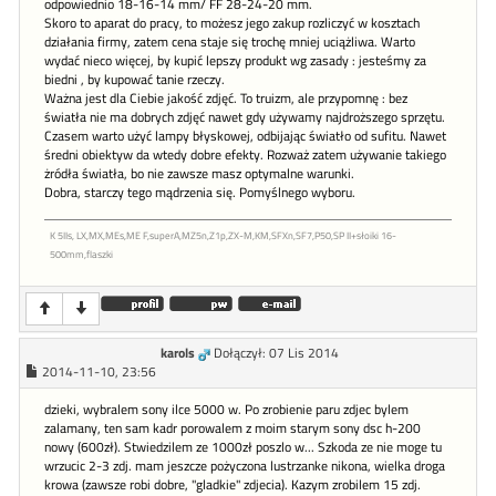
odpowiednio 18-16-14 mm/ FF 28-24-20 mm.
Skoro to aparat do pracy, to możesz jego zakup rozliczyć w kosztach
działania firmy, zatem cena staje się trochę mniej uciążliwa. Warto
wydać nieco więcej, by kupić lepszy produkt wg zasady : jesteśmy za
biedni , by kupować tanie rzeczy.
Ważna jest dla Ciebie jakość zdjęć. To truizm, ale przypomnę : bez
światła nie ma dobrych zdjęć nawet gdy używamy najdroższego sprzętu.
Czasem warto użyć lampy błyskowej, odbijając światło od sufitu. Nawet
średni obiektyw da wtedy dobre efekty. Rozważ zatem używanie takiego
żródła światła, bo nie zawsze masz optymalne warunki.
Dobra, starczy tego mądrzenia się. Pomyślnego wyboru.
K 5IIs, LX,MX,MEs,ME F,superA,MZ5n,Z1p,ZX-M,KM,SFXn,SF7,P50,SP II+słoiki 16-
500mm,flaszki
karols
Dołączył: 07 Lis 2014
2014-11-10, 23:56
dzieki, wybralem sony ilce 5000 w. Po zrobienie paru zdjec bylem
zalamany, ten sam kadr porowalem z moim starym sony dsc h-200
nowy (600zł). Stwiedzilem ze 1000zł poszlo w... Szkoda ze nie moge tu
wrzucic 2-3 zdj. mam jeszcze pożyczona lustrzanke nikona, wielka droga
krowa (zawsze robi dobre, "gladkie" zdjecia). Kazym zrobilem 15 zdj.