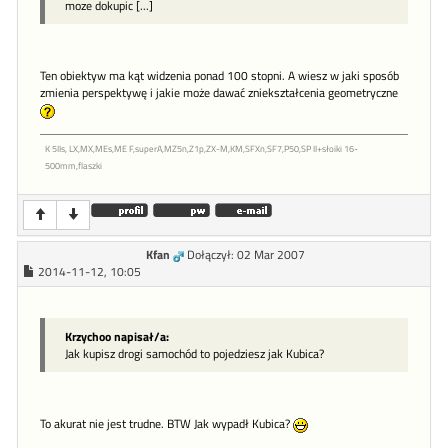
moze dokupic [...]
Ten obiektyw ma kąt widzenia ponad 100 stopni. A wiesz w jaki sposób
zmienia perspektywę i jakie może dawać zniekształcenia geometryczne
K 5IIs, LX,MX,MEs,ME F,superA,MZ5n,Z1p,ZX-M,KM,SFXn,SF7,P50,SP II+słoiki 16-
500mm,flaszki
Kfan
Dołączył: 02 Mar 2007
2014-11-12, 10:05
Krzychoo napisał/a:
Jak kupisz drogi samochód to pojedziesz jak Kubica?
To akurat nie jest trudne. BTW Jak wypadł Kubica?