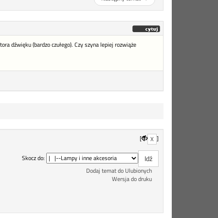
ra dźwięku (bardzo czułego). Czy szyna lepiej rozwiąże
[
]
X
Skocz do:
Dodaj temat do Ulubionych
Wersja do druku