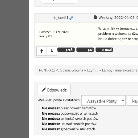
k_kamil1
Wysłany:
2022-04-03, 
Witam. Jak w temacie... 
Dołączył: 05 Cze 2020
problem niwelowania dźw
Posty: 81
Na ile dobre są też te st
PENTAX@PL Strona Główna
»
Czym...
»
Lampy i inne akcesoria
Odpowiedz
Wyświetl posty z ostatnich:
Nie możesz
pisać nowych tematów
Nie możesz
odpowiadać w tematach
Nie możesz
zmieniać swoich postów
Nie możesz
usuwać swoich postów
Nie możesz
głosować w ankietach