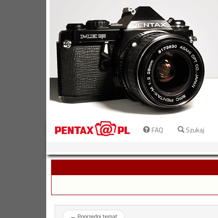
FAQ
Szukaj
←
Poprzedni temat