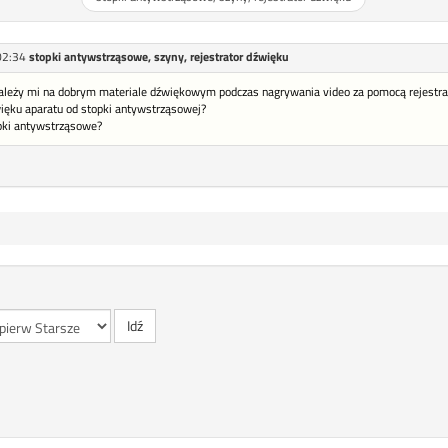
02:34
stopki antywstrząsowe, szyny, rejestrator dźwięku
zależy mi na dobrym materiale dźwiękowym podczas nagrywania video za pomocą rejestrato
ięku aparatu od stopki antywstrząsowej?
opki antywstrząsowe?