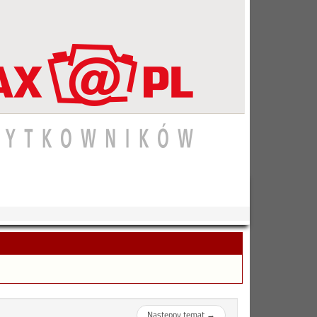
Następny temat
→