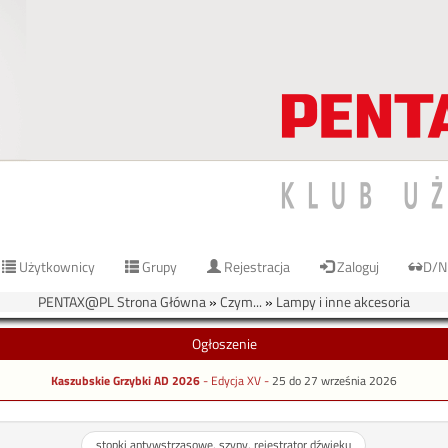
Użytkownicy
Grupy
Rejestracja
Zaloguj
D/N
PENTAX@PL Strona Główna
»
Czym...
»
Lampy i inne akcesoria
Ogłoszenie
Kaszubskie Grzybki AD 2026
- Edycja XV -
25 do 27 września 2026
stopki antywstrząsowe, szyny, rejestrator dźwięku