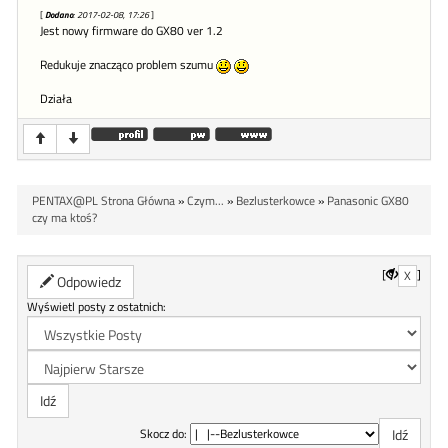
[
Dodano
: 2017-02-08, 17:26
]
Jest nowy firmware do GX80 ver 1.2
Redukuje znacząco problem szumu
Działa
PENTAX@PL Strona Główna
»
Czym...
»
Bezlusterkowce
»
Panasonic GX80
czy ma ktoś?
[
]
X
Odpowiedz
Wyświetl posty z ostatnich:
Skocz do: