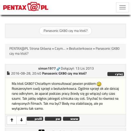
Togg
navi
Panasonic GX80 czy ma ktoś?
PENTAX@PL Strona Główna
»
Czym...
»
Bezlusterkowce
»
Panasonic GX80
czy ma ktoś?
simon1977
Dołączył: 13 Lis 2013
2016-08-28, 20:40
Panasonic GX80 czy ma ktoś?
Ma ktoś GX80? Chciałbym skonsultować pewien problem
Rozszerzyłem swój sprzęt o bezlusterkowca. Ogólnie sprzęt ok ale dzisiaj
rano odkryłem, że aparat podczas pracy (kiedy się go włączy) cały czas
szumi. Tak jakby odgłos jakiegoś silniczka czy coś. Słychać to również na
nakręconych filmach. Tak ma być? Body ma stabilizację, ale po
wyłączeniu tak samo.