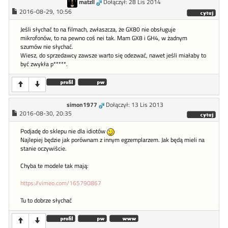
matzll
Dołączył: 28 Lis 2014
2016-08-29, 10:56
Jeśli słychać to na filmach, zwłaszcza, że GX80 nie obsługuje
mikrofonów, to na pewno coś nei tak. Mam GX8 i GH4, w żadnym
szumów nie słychać.
Wiesz, do sprzedawcy zawsze warto się odezwać, nawet jeśli miałaby to
być zwykła p*****.
simon1977
Dołączył: 13 Lis 2013
2016-08-30, 20:35
Podjadę do sklepu nie dla idiotów
Najlepiej będzie jak porównam z innym egzemplarzem. Jak będą mieli na
stanie oczywiście.
Chyba te modele tak mają:
https://vimeo.com/165790867
Tu to dobrze słychać