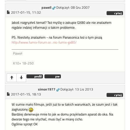
pawell
Dołączył: 08 Gru 2007
2017-01-15, 11:32
Jakoś rozgryzłeś temat? Też myślę o zakupie GX80 ale nie znalazłem
nigdzie indziej informacji o takim problemie.
PS. Niestety znalazłem - na forum Panasonica też o tym piszą
http://www.lumix-forum.or...nic-lumix-gx80/
Paweł
K10+ 18-250
simon1977
Dołączył: 13 Lis 2013
2017-01-15, 18:13
W sumie mało filmuje, jeśli już to w takich warunkach, że szum jest i tak
zagłuszony
Bardziej denerwuje mnie to jak w domu przykładam aparat do oka. Na
dworze tego nie słychać, musi być w miarę cicho.
Ogólnie sprzęt OK