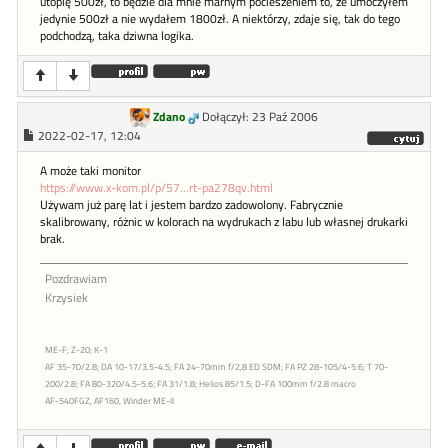
utopię 500zł, to będzie dla mnie marnym pocieszeniem to, że umoczyłem
jedynie 500zł a nie wydałem 1800zł. A niektórzy, zdaje się, tak do tego
podchodzą, taka dziwna logika.
Zdano
Dołączył: 23 Paź 2006
2022-02-17, 12:04
A może taki monitor
https://www.x-kom.pl/p/57...rt-pa278qv.html
Używam już parę lat i jestem bardzo zadowolony. Fabrycznie
skalibrowany, różnic w kolorach na wydrukach z labu lub własnej drukarki
brak.
Pozdrawiam
Krzysiek
ME-F; Z-20; K-1
AF 35-70/2.8; DA 10-17/3.5-4.5; FA 24-70mm f/2,8 ED SDM; FA PZ 28-105/4-5.6; T 70-
200/2.8; FA 80-320/4.5-5.6; FA 31/1.8; Helios 85/1.5; D-FA 100mm f/2.8 macro
AF-540FGZ, AF160, Winder ME-II