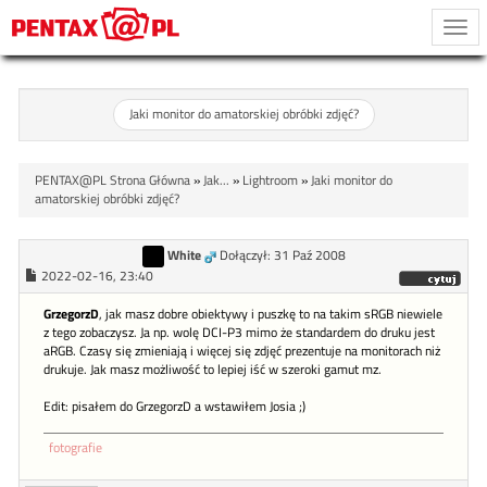
Togg
navi
Jaki monitor do amatorskiej obróbki zdjęć?
PENTAX@PL Strona Główna
»
Jak...
»
Lightroom
»
Jaki monitor do
amatorskiej obróbki zdjęć?
White
Dołączył: 31 Paź 2008
2022-02-16, 23:40
GrzegorzD
, jak masz dobre obiektywy i puszkę to na takim sRGB niewiele
z tego zobaczysz. Ja np. wolę DCI-P3 mimo że standardem do druku jest
aRGB. Czasy się zmieniają i więcej się zdjęć prezentuje na monitorach niż
drukuje. Jak masz możliwość to lepiej iść w szeroki gamut mz.
Edit: pisałem do GrzegorzD a wstawiłem Josia ;)
fotografie