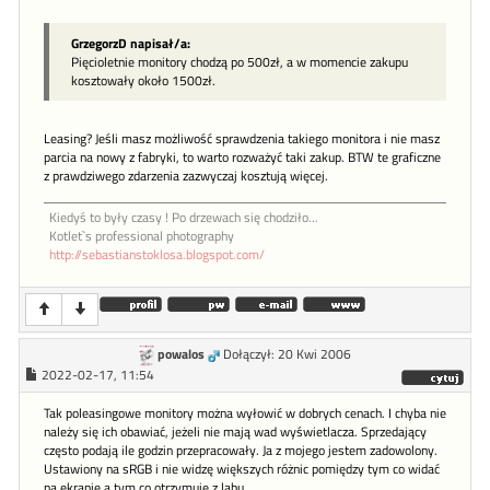
GrzegorzD napisał/a:
Pięcioletnie monitory chodzą po 500zł, a w momencie zakupu
kosztowały około 1500zł.
Leasing? Jeśli masz możliwość sprawdzenia takiego monitora i nie masz
parcia na nowy z fabryki, to warto rozważyć taki zakup. BTW te graficzne
z prawdziwego zdarzenia zazwyczaj kosztują więcej.
Kiedyś to były czasy ! Po drzewach się chodziło...
Kotlet`s professional photography
http://sebastianstoklosa.blogspot.com/
powalos
Dołączył: 20 Kwi 2006
2022-02-17, 11:54
Tak poleasingowe monitory można wyłowić w dobrych cenach. I chyba nie
należy się ich obawiać, jeżeli nie mają wad wyświetlacza. Sprzedający
często podają ile godzin przepracowały. Ja z mojego jestem zadowolony.
Ustawiony na sRGB i nie widzę większych różnic pomiędzy tym co widać
na ekranie a tym co otrzymuję z labu.