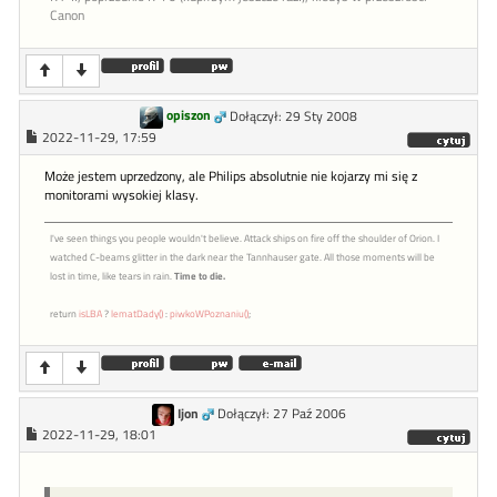
Canon
opiszon
Dołączył: 29 Sty 2008
2022-11-29, 17:59
Może jestem uprzedzony, ale Philips absolutnie nie kojarzy mi się z
monitorami wysokiej klasy.
I've seen things you people wouldn't believe. Attack ships on fire off the shoulder of Orion. I
watched C-beams glitter in the dark near the Tannhauser gate. All those moments will be
lost in time, like tears in rain.
Time to die.
return
isLBA
?
lematDady()
:
piwkoWPoznaniu()
;
Ijon
Dołączył: 27 Paź 2006
2022-11-29, 18:01