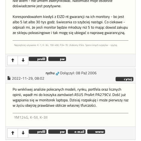
Nie wiem - nie umiem zweryfikować. Natomiast moje osobiste
doświadczenie jest pozytywne.
Korespondowałem kiedyś z EIZO nt gwarancji na ich monitory - bo jest
albo 5 lat albo 30 tys godż. świecenia co szybciej nastąpi. Co ciekawe -
odpisali mi, że jesli monitor będzie młodszy niż 5 to mając dowod zakupu
ze sklepu poleasingowe i tak mogę się ubiegać o naprawę gwarancyjną.
Najczęściej używane: K-1, K-3iii, 150-450, P24-70. Ulubiony K5iis. Sporo innych szpejów - spytaj.
rychu
Dołączył: 08 Paź 2006
2022-11-29, 08:02
Po wnikliwej analizie polecanych modeli, rynku, portfela oraz licznych
opinii, wpadł mi do koszyka zamówień ASUS ProArt PA279CV. Dość już
wgapiania się w monitorek laptopa. Dzisiaj rozpakuję i może pierwszy raz
w życiu obejrzę prawdziwe oblicze własnej tfurczości.
YM124G, K-5II, K-3II