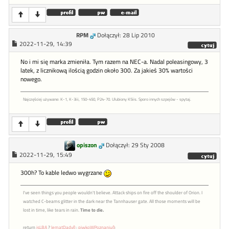
RPM
Dołączył: 28 Lip 2010
2022-11-29, 14:39
No i mi się marka zmieniła. Tym razem na NEC-a. Nadal poleasingowy, 3
latek, z licznikową ilością godzin około 300. Za jakieś 30% wartości
nowego.
Najczęściej używane: K-1, K-3iii, 150-450, P24-70. Ulubiony K5iis. Sporo innych szpejów - spytaj.
opiszon
Dołączył: 29 Sty 2008
2022-11-29, 15:49
300h? To kable ledwo wygrzane
I've seen things you people wouldn't believe. Attack ships on fire off the shoulder of Orion. I
watched C-beams glitter in the dark near the Tannhauser gate. All those moments will be
lost in time, like tears in rain.
Time to die.
return
isLBA
?
lematDady()
:
piwkoWPoznaniu()
;