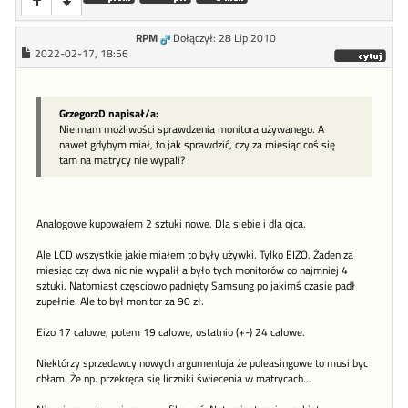
RPM
Dołączył: 28 Lip 2010
2022-02-17, 18:56
GrzegorzD napisał/a:
Nie mam możliwości sprawdzenia monitora używanego. A
nawet gdybym miał, to jak sprawdzić, czy za miesiąc coś się
tam na matrycy nie wypali?
Analogowe kupowałem 2 sztuki nowe. Dla siebie i dla ojca.
Ale LCD wszystkie jakie miałem to były używki. Tylko EIZO. Żaden za
miesiąc czy dwa nic nie wypalił a było tych monitorów co najmniej 4
sztuki. Natomiast częsciowo padnięty Samsung po jakimś czasie padł
zupełnie. Ale to był monitor za 90 zł.
Eizo 17 calowe, potem 19 calowe, ostatnio (+-) 24 calowe.
Niektórzy sprzedawcy nowych argumentuja że poleasingowe to musi byc
chłam. Że np. przekręca się liczniki świecenia w matrycach...