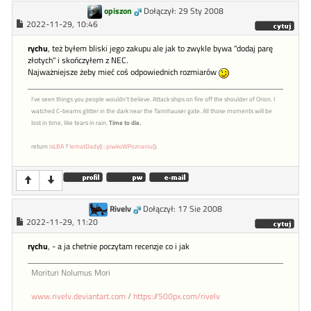
opiszon
Dołączył: 29 Sty 2008
2022-11-29, 10:46
rychu
, też byłem bliski jego zakupu ale jak to zwykle bywa "dodaj parę
złotych" i skończyłem z NEC.
Najważniejsze żeby mieć coś odpowiednich rozmiarów
I've seen things you people wouldn't believe. Attack ships on fire off the shoulder of Orion. I
watched C-beams glitter in the dark near the Tannhauser gate. All those moments will be
lost in time, like tears in rain.
Time to die.
return
isLBA
?
lematDady()
:
piwkoWPoznaniu()
;
Rivelv
Dołączył: 17 Sie 2008
2022-11-29, 11:20
rychu
, - a ja chetnie poczytam recenzje co i jak
Morituri Nolumus Mori
www.rivelv.deviantart.com
/
https://500px.com/rivelv