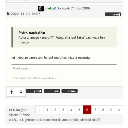
plwk
Dołączył: 21 Kwi 2006
2022-11-29, 18:07
PiotrK. napisał/a:
Autor znanego kanału YT 'Fotografia jest fajna' zachwala ten
monitor
Jeśli dobrze pamiętam to jest mało techniczna recenzja.
Pozdrawiam
6x6 - 24x36 - FF - APS-C - malutki dron
«
1
2
3
4
5
6
7
8
9
»
PENTAX@PL
Strona Główna
»
Jak...
»
Lightroom
»
Jaki monitor do amatorskiej obróbki zdjęć?