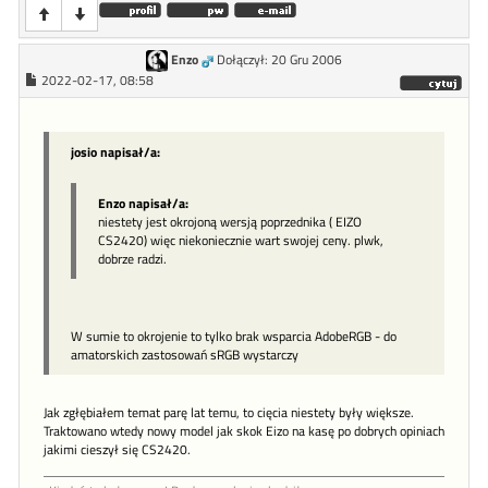
Enzo
Dołączył: 20 Gru 2006
2022-02-17, 08:58
josio napisał/a:
Enzo napisał/a:
niestety jest okrojoną wersją poprzednika ( EIZO
CS2420) więc niekoniecznie wart swojej ceny. plwk,
dobrze radzi.
W sumie to okrojenie to tylko brak wsparcia AdobeRGB - do
amatorskich zastosowań sRGB wystarczy
Jak zgłębiałem temat parę lat temu, to cięcia niestety były większe.
Traktowano wtedy nowy model jak skok Eizo na kasę po dobrych opiniach
jakimi cieszył się CS2420.