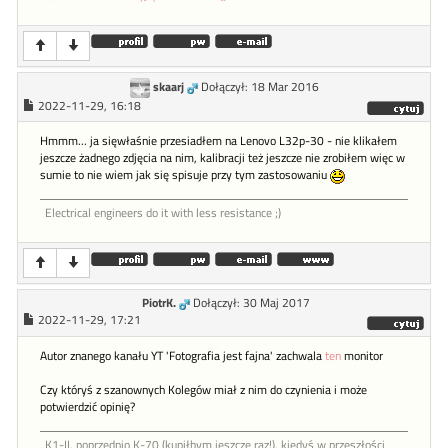
skaarj
Dołączył: 18 Mar 2016
2022-11-29, 16:18
Hmmm... ja sięwłaśnie przesiadłem na Lenovo L32p-30 - nie klikałem
jeszcze żadnego zdjęcia na nim, kalibracji też jeszcze nie zrobiłem więc w
sumie to nie wiem jak się spisuje przy tym zastosowaniu
Electrical engineers do it with less resistance ;)
PiotrK.
Dołączył: 30 Maj 2017
2022-11-29, 17:21
Autor znanego kanału YT 'Fotografia jest fajna' zachwala
ten
monitor
Czy któryś z szanownych Kolegów miał z nim do czynienia i może
potwierdzić opinię?
K1-II, poprzednio K-70 (kupiłbym jeszcze raz!), kiedyś w przeszłości