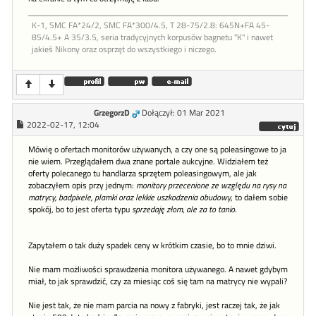
K-1, SMC FA*24/2, SMC FA*300/4.5, T 28-75/2.8: 645N+FA 45-
85/4.5+ A 35/3.5, seria tradycyjnych korpusów bagnetu "K" i nawet
jakieś Nikony oraz osprzęt do wszystkiego i niczego.
GrzegorzD
Dołączył: 01 Mar 2021
2022-02-17, 12:04
Mówię o ofertach monitorów używanych, a czy one są poleasingowe to ja
nie wiem. Przeglądałem dwa znane portale aukcyjne. Widziałem też
oferty polecanego tu handlarza sprzętem poleasingowym, ale jak
zobaczyłem opis przy jednym:
monitory przecenione ze względu na rysy na
matrycy, badpixele, plamki oraz lekkie uszkodzenia obudowy
, to dałem sobie
spokój, bo to jest oferta typu
sprzedaję złom, ale za to tanio.
Zapytałem o tak duży spadek ceny w krótkim czasie, bo to mnie dziwi.
Nie mam możliwości sprawdzenia monitora używanego. A nawet gdybym
miał, to jak sprawdzić, czy za miesiąc coś się tam na matrycy nie wypali?
Nie jest tak, że nie mam parcia na nowy z fabryki, jest raczej tak, że jak