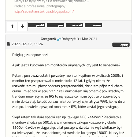
Kiedyś to były czasy ! Po drzewach się chodziło...
Kotlet`s professional photography
http://sebastianstoklosa.blogspot.com/
GrzegorzD
Dołączył: 01 Mar 2021
2022-02-17, 11:24
Dziękuję za odpowiedzi.
A jak jest z kupowaniem monitorów używanych, czy jest to sensowne?
Pytam, ponieważ ostatni porządny monitor kupiłem w okolicach 2005r. i
monitor ten przepracował u mnie około 12 lat. I gdyby nie to, że
uszkodziłem mu piwot podczas przeprowadzki, chciałem pójść z duchem
czasu i mieć coś więcej niż 17 cali oraz dałem się omamić powszechnym
trendom mówiącym, że IPS to najlepsze co może być , to pracowałby u
mnie do dzisiaj. Jakość obrazu miał perfekcyjną (matryca PVA), jak w dniu
zakupu. I o wiele lepszą od monitora z IPS, który został jego następcą.
Skąd zatem tak duże spadki cen np. takiego NEC 244WMI? Pięcioletnie
monitory chodzą po 500zł, a w momencie zakupu kosztowały około
1500zł. Czyżby w ciągu pięciu lat postęp w dziedzinie wyświetlaczy był
na tyle wysoki, że uzasadnione jest wydanie kolejnego 1800PLN, czy też