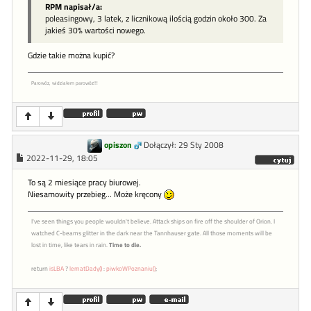
RPM napisał/a:
poleasingowy, 3 latek, z licznikową ilością godzin około 300. Za
jakieś 30% wartości nowego.
Gdzie takie można kupić?
Parowóz, widziałem parowóz!!!
opiszon
Dołączył: 29 Sty 2008
2022-11-29, 18:05
To są 2 miesiące pracy biurowej.
Niesamowity przebieg... Może kręcony
I've seen things you people wouldn't believe. Attack ships on fire off the shoulder of Orion. I
watched C-beams glitter in the dark near the Tannhauser gate. All those moments will be
lost in time, like tears in rain.
Time to die.
return
isLBA
?
lematDady()
:
piwkoWPoznaniu()
;