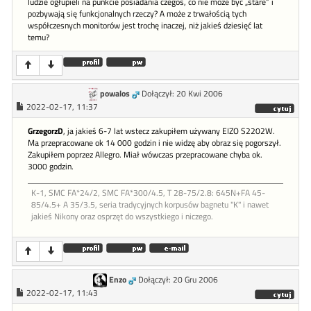
ludzie ogłupieli na punkcie posiadania czegoś, co nie może być „stare” i
pozbywają się funkcjonalnych rzeczy? A może z trwałością tych
współczesnych monitorów jest trochę inaczej, niż jakieś dziesięć lat
temu?
powalos
Dołączył: 20 Kwi 2006
2022-02-17, 11:37
GrzegorzD
, ja jakieś 6-7 lat wstecz zakupiłem używany EIZO S2202W.
Ma przepracowane ok 14 000 godzin i nie widzę aby obraz się pogorszył.
Zakupiłem poprzez Allegro. Miał wówczas przepracowane chyba ok.
3000 godzin.
K-1, SMC FA*24/2, SMC FA*300/4.5, T 28-75/2.8: 645N+FA 45-
85/4.5+ A 35/3.5, seria tradycyjnych korpusów bagnetu "K" i nawet
jakieś Nikony oraz osprzęt do wszystkiego i niczego.
Enzo
Dołączył: 20 Gru 2006
2022-02-17, 11:43