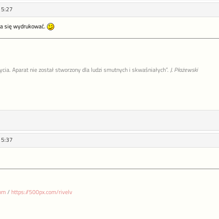
15:27
 da się wydrukować.
życia. Aparat nie został stworzony dla ludzi smutnych i skwaśniałych”.
J. Płażewski
15:37
com
/
https://500px.com/rivelv