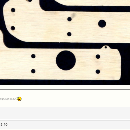
m przepraszać
15:10