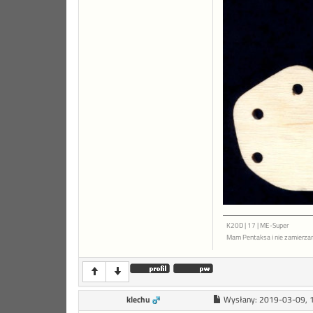
K20D | 17 | ME-Super
Mam Pentaksa i nie zamierza
klechu
Wysłany:
2019-03-09, 