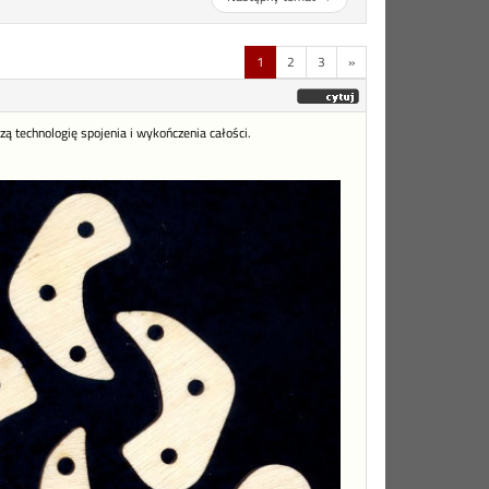
1
2
3
»
ą technologię spojenia i wykończenia całości.