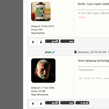
Nieźle. Czym ciąłeś sklej
K-50 | Me Super | Minol
Flickr
Dołączył: 16 Sty 2016
Posty: 266
Skąd: Bochnia
plwk
Wysłany:
2019-03-09, 
Teraz najlepszą technolog
Pozdrawiam
6x6 - 24x36 - FF - APS-C - malu
Dołączył: 21 Kwi 2006
Posty: 35398
Skąd: Włocławek