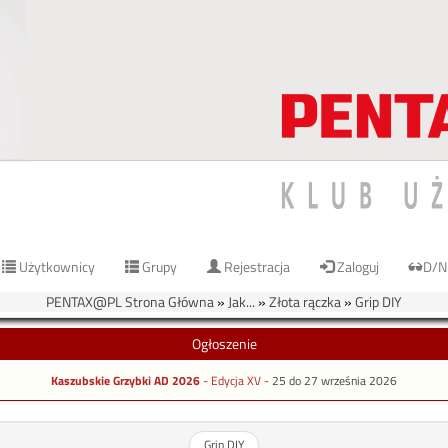
Użytkownicy
Grupy
Rejestracja
Zaloguj
D/N
PENTAX@PL Strona Główna
»
Jak...
»
Złota rączka
»
Grip DIY
Ogłoszenie
Kaszubskie Grzybki AD 2026
- Edycja XV -
25 do 27 września 2026
Grip DIY