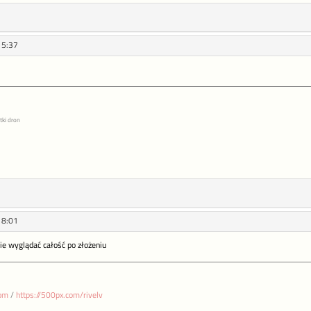
15:37
tki dron
18:01
zie wyglądać całość po złożeniu
com
/
https://500px.com/rivelv