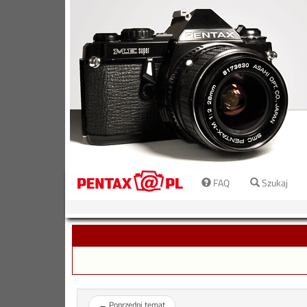
FAQ
Szukaj
←
Poprzedni temat