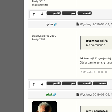
Posty: 3315
Skąd: Wrzeszcz
rychu
Wysłany:
2019-03-09, 
Dołączył: 08 Paź 2006
Posty: 7658
Rivelv napisał/a:
Ale do canona?
Jak inaczej? Przynajmnie
Gdyby zamierzył się na s
YM124G, K-5II, K-3II
plwk
Wysłany:
2019-03-09, 
rychu napisał/a: