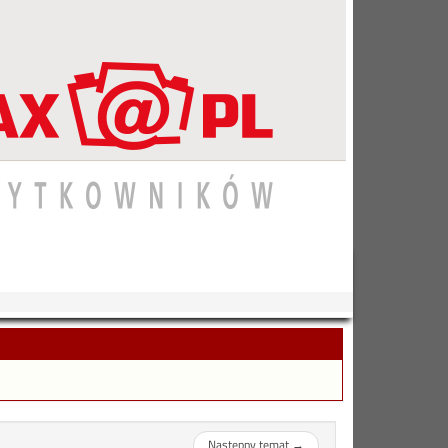
Następny temat
→