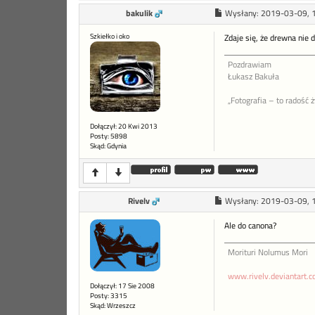
bakulik
Wysłany:
2019-03-09, 
Szkiełko i oko
Zdaje się, że drewna nie
Pozdrawiam
Łukasz Bakuła
„Fotografia – to radość 
Dołączył: 20 Kwi 2013
Posty: 5898
Skąd: Gdynia
Rivelv
Wysłany:
2019-03-09, 
Ale do canona?
Morituri Nolumus Mori
www.rivelv.deviantart.
Dołączył: 17 Sie 2008
Posty: 3315
Skąd: Wrzeszcz