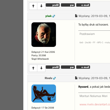
plwk
Wysłany:
2019-03-09, 
To byłby druk od korzeni.
Pozdrawiam
6x6 - 24x36 - FF - APS-C - malu
Dołączył: 21 Kwi 2006
Posty: 35398
Skąd: Włocławek
Rivelv
Wysłany:
2019-03-09, 
Ryszard
, a pokaż jak bed
Morituri Nolumus Mori
www.rivelv.deviantart.
Dołączył: 17 Sie 2008