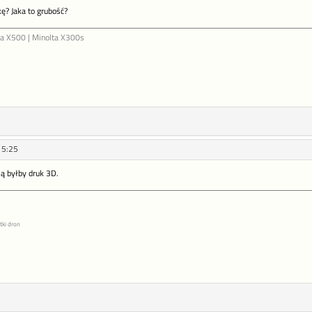
kę? Jaka to grubość?
ta X500 | Minolta X300s
15:25
ią byłby druk 3D.
tki dron