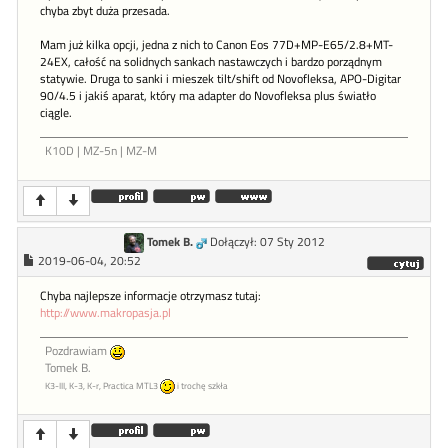
chyba zbyt duża przesada.
Mam już kilka opcji, jedna z nich to Canon Eos 77D+MP-E65/2.8+MT-
24EX, całość na solidnych sankach nastawczych i bardzo porządnym
statywie. Druga to sanki i mieszek tilt/shift od Novofleksa, APO-Digitar
90/4.5 i jakiś aparat, który ma adapter do Novofleksa plus światło
ciągle.
K10D | MZ-5n | MZ-M
Tomek B.
Dołączył: 07 Sty 2012
2019-06-04, 20:52
Chyba najlepsze informacje otrzymasz tutaj:
http://www.makropasja.pl
Pozdrawiam
Tomek B.
K3-III, K-3, K-r, Practica MTL3
i trochę szkła