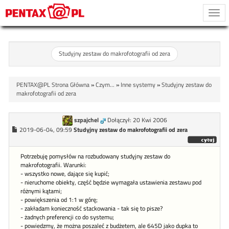
Togg
navi
Studyjny zestaw do makrofotografii od zera
PENTAX@PL Strona Główna
»
Czym...
»
Inne systemy
»
Studyjny zestaw do
makrofotografii od zera
szpajchel
Dołączył: 20 Kwi 2006
2019-06-04, 09:59
Studyjny zestaw do makrofotografii od zera
Potrzebuję pomysłów na rozbudowany studyjny zestaw do
makrofotografii. Warunki:
- wszystko nowe, dające się kupić;
- nieruchome obiekty, część będzie wymagała ustawienia zestawu pod
różnymi kątami;
- powiększenia od 1:1 w górę;
- zakładam konieczność stackowania - tak się to pisze?
- żadnych preferencji co do systemu;
- powiedzmy, że można poszaleć z budżetem, ale 645D jako dupka to