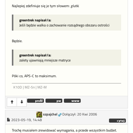
Najlepiej zdefiniuje się je tym słowem:
glutki
.
greentrek napisał/a:
Jeśli będzie walka o zachowanie rozsądnego obszaru ostrości
Będzie.
greentrek napisał/a:
zalety ujawniają mniejsze matryce
Póki co, APS-C to maksimum.
K10D | MZ-5n | MZ-M
szpajchel
Dołączył: 20 Kwi 2006
2023-05-19, 14:48
Trochę musiałem zrewidować wymagania, a przede wszystkim budżet.