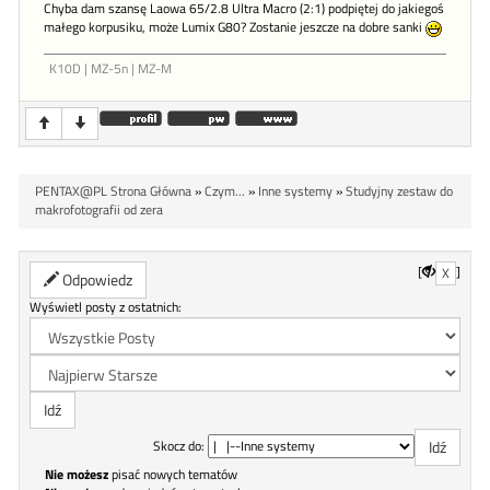
Chyba dam szansę Laowa 65/2.8 Ultra Macro (2:1) podpiętej do jakiegoś
małego korpusiku, może Lumix G80? Zostanie jeszcze na dobre sanki
K10D | MZ-5n | MZ-M
PENTAX@PL Strona Główna
»
Czym...
»
Inne systemy
»
Studyjny zestaw do
makrofotografii od zera
[
]
X
Odpowiedz
Wyświetl posty z ostatnich:
Skocz do:
Nie możesz
pisać nowych tematów