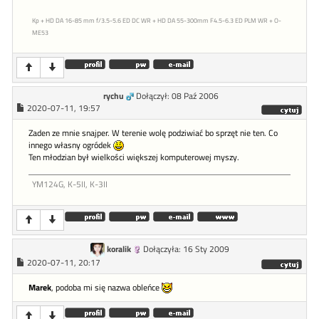
Kp + HD DA 16-85 mm f/3.5-5.6 ED DC WR + HD DA 55-300mm F4.5-6.3 ED PLM WR + O-
ME53
rychu
Dołączył: 08 Paź 2006
2020-07-11, 19:57
Zaden ze mnie snajper. W terenie wolę podziwiać bo sprzęt nie ten. Co
innego własny ogródek
Ten młodzian był wielkości większej komputerowej myszy.
YM124G, K-5II, K-3II
koralik
Dołączyła: 16 Sty 2009
2020-07-11, 20:17
Marek
, podoba mi się nazwa obleńce