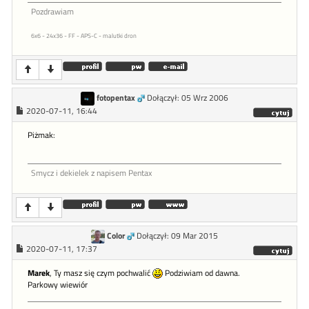
Pozdrawiam
6x6 - 24x36 - FF - APS-C - malutki dron
fotopentax
Dołączył: 05 Wrz 2006
2020-07-11, 16:44
Piżmak:
Smycz i dekielek z napisem Pentax
Color
Dołączył: 09 Mar 2015
2020-07-11, 17:37
Marek
, Ty masz się czym pochwalić
Podziwiam od dawna.
Parkowy wiewiór