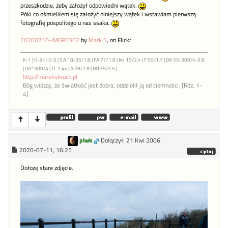
przeszkodzie, żeby założył odpowiedni wątek.
Póki co ośmieliłem się założyć niniejszy wątek i wstawiam pierwszą
fotografię pospolitego u nas ssaka.
20200710-IMGP0362
by
Mark S
, on Flickr
K-1 | K-3 II | K-5 | S A 18-35/1.8 | FA 77/1.8 | Irix 15/2.4 | F 50/1.7 | DA 55-300/4-5.8
| DA* 300/4 | TC 1.4x | A 28/2.8 | M135/3.5 |
http://marekskruch.pl
Bóg widząc, że światłość jest dobra, oddzielił ją od ciemności. [Rdz. 1-
4]
plwk
Dołączył: 21 Kwi 2006
2020-07-11, 16:25
Dołożę stare zdjęcie.