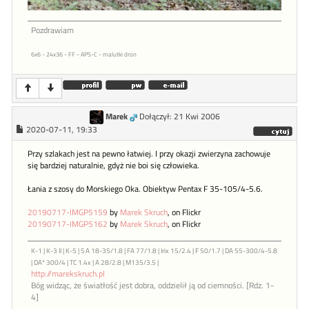
Pozdrawiam
6x6 - 24x36 - FF - APS-C - malutki dron
Marek
Dołączył: 21 Kwi 2006
2020-07-11, 19:33
Przy szlakach jest na pewno łatwiej. I przy okazji zwierzyna zachowuje
się bardziej naturalnie, gdyż nie boi się człowieka.
Łania z szosy do Morskiego Oka. Obiektyw Pentax F 35-105/4-5.6.
20190717-IMGP5159
by
Marek Skruch
, on Flickr
20190717-IMGP5162
by
Marek Skruch
, on Flickr
K-1 | K-3 II | K-5 | S A 18-35/1.8 | FA 77/1.8 | Irix 15/2.4 | F 50/1.7 | DA 55-300/4-5.8
| DA* 300/4 | TC 1.4x | A 28/2.8 | M135/3.5 |
http://marekskruch.pl
Bóg widząc, że światłość jest dobra, oddzielił ją od ciemności. [Rdz. 1-
4]