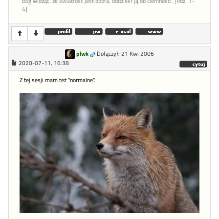
Bóg widząc, że światłość jest dobra, oddzielił ją od ciemności. [Rdz. 1-
4]
plwk
Dołączył: 21 Kwi 2006
2020-07-11, 16:38
Z tej sesji mam też "normalne".