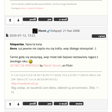
Jak na strychu: jakieś puszki, parę słoików i trochę innego badziewia.
A w kącie
album z jakimiś fotkami
Marek
Dołączył: 21 Kwi 2006
2020-07-12, 13:22
fotopentax
, fajna ta kuna.
Anno
, ryż pewnie nie często mu się trafia, więc dlatego skorzystał. :)
Sarnie gody się zaczynają, więc może taki bojowo nastawiony rogacz z
zeszłego roku.
20190728-IMGP5045
by
Marek Skruch
, on Flickr
K-1 | K-3 II | K-5 | S A 18-35/1.8 | FA 77/1.8 | Irix 15/2.4 | F 50/1.7 | DA 55-300/4-5.8
| DA* 300/4 | TC 1.4x | A 28/2.8 | M135/3.5 |
http://marekskruch.pl
Bóg widząc, że światłość jest dobra, oddzielił ją od ciemności. [Rdz. 1-
4]