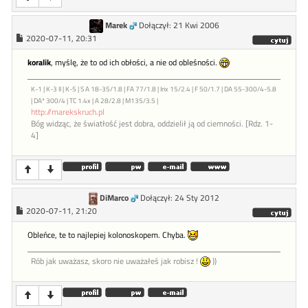
Marek
Dołączył: 21 Kwi 2006
2020-07-11, 20:31
koralik
, myślę, że to od ich obłości, a nie od obleśności.
K-1 | K-3 II | K-5 | S A 18-35/1.8 | FA 77/1.8 | Irix 15/2.4 | F 50/1.7 | DA 55-300/4-5.8
| DA* 300/4 | TC 1.4x | A 28/2.8 | M135/3.5 |
http://marekskruch.pl
Bóg widząc, że światłość jest dobra, oddzielił ją od ciemności. [Rdz. 1-
4]
DiMarco
Dołączył: 24 Sty 2012
2020-07-11, 21:20
Obleńce, te to najlepiej kolonoskopem. Chyba.
Rób jak uważasz, skoro nie uważałeś jak robisz !
))