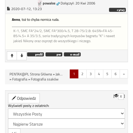
powalos
Dołączył: 20 Kwi 2006
2020-07-12, 13:23
Anno
, toż to chyba nornica ruda.
K-1, SMC FA*24/2, SMC FA*300/4.5, T 28-75/2.8: 645N+FA 45-
85/4.5+ A 35/3.5, seria tradycyjnych korpusów bagnetu "K" i nawet
jakieś Nikony oraz osprzęt do wszystkiego i niczego.
1
2
3
4
5
6
»
PENTAX@PL Strona Główna
»
Jak...
»
Fotografia
»
Fotografia ssaków
[
]
X
Odpowiedz
Wyświetl posty z ostatnich: