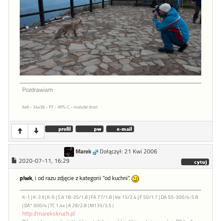
Pozdrawiam
6x6 - 24x36 - FF - APS-C - malutki dron
Marek
Dołączył: 21 Kwi 2006
2020-07-11, 16:29
plwk
, i od razu zdjęcie z kategorii "od kuchni".
K-1 | K-3 II | K-5 | S A 18-35/1.8 | FA 77/1.8 | Irix 15/2.4 | F 50/1.7 | DA 55-300/4-5.8
| DA* 300/4 | TC 1.4x | A 28/2.8 | M135/3.5 |
http://marekskruch.pl