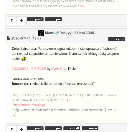
K-3II, S 10-20/4-5.6, S 17-50/2.8, DA 35/2.4, FA 50/1.7, DA 55-300/4-5.8 WR, DA 70/2.4
Ltd, T 90/2.8, T 70-200/2.8, S 100-300/4.0, Metz 44 AF-2,
flickr
Marek
Dołączył: 21 Kwi 2006
2020-07-11, 18:07
Color
, fajna ruda. Parę czworonogów udało mi się wprawdzie "ustrzelić",
ale czy jest co podziwiać, to nie wiem. Znam takich, którzy robią to sporo
lepiej.
20200602-IMGP8255
by
Mark S
, on Flickr
[
Dodano
: 2020-07-11, 18:09
]
fotopentax
, chyba ciężki temat do sfocenia, ten piżmak?
K-1 | K-3 II | K-5 | S A 18-35/1.8 | FA 77/1.8 | Irix 15/2.4 | F 50/1.7 | DA 55-300/4-5.8
| DA* 300/4 | TC 1.4x | A 28/2.8 | M135/3.5 |
http://marekskruch.pl
Bóg widząc, że światłość jest dobra, oddzielił ją od ciemności. [Rdz. 1-
4]