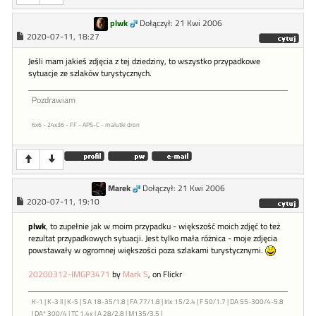
plwk
Dołączył: 21 Kwi 2006
2020-07-11, 18:27
Jeśli mam jakieś zdjęcia z tej dziedziny, to wszystko przypadkowe
sytuacje ze szlaków turystycznych.
Pozdrawiam
6x6 - 24x36 - FF - APS-C - malutki dron
Marek
Dołączył: 21 Kwi 2006
2020-07-11, 19:10
plwk
, to zupełnie jak w moim przypadku - większość moich zdjęć to też
rezultat przypadkowych sytuacji. Jest tylko mała różnica - moje zdjęcia
powstawały w ogromnej większości poza szlakami turystycznymi.
20200312-IMGP3471
by
Mark S
, on Flickr
K-1 | K-3 II | K-5 | S A 18-35/1.8 | FA 77/1.8 | Irix 15/2.4 | F 50/1.7 | DA 55-300/4-5.8
| DA* 300/4 | TC 1.4x | A 28/2.8 | M135/3.5 |