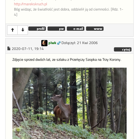
http://marekskruch.pl
Bóg widząc, że światłość jest dobra, oddzielił ją od ciemności. [Rdz. 1-
4]
plwk
Dołączył: 21 Kwi 2006
2020-07-11, 19:14
Zdjęcie sprzed dwóch lat, ze szlaku z Przełęczy Szopka na Trzy Korony.