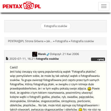
Togg
navi
Fotografia ssaków
PENTAX@PL Strona Główna
»
Jak...
»
Fotografia
»
Fotografia ssaków
Marek
Dołączył: 21 Kwi 2006
2020-07-11, 16:21
Fotografia ssaków
Cześć!
Jest tutaj cieszący się sporą popularnością wątek "Fotografia ptaków",
więc pomyślałem sobie, że może by tak założyć wątek o fotografowaniu
ssaków. Ta grupa zwierząt fotografowana jest często przez tych samych
fotografów, którzy fotografują ptaki, w związku z czym istnieje duże
prawdopodobieństwo, że i w tym wątku pokażą swoje zdjęcia.
Powie
ktoś, że zgodnie z tym tokiem rozumowania, powinniśmy utworzyć
kolejne wątki o fotografii gadów, płazów, ryb, owadów, pajęczaków,
skorupiaków, ślimaków, skąposzczetów, skrzypłoczy, pierścienic,
obleńców, płazińców... No tak, może ktoś zajmuje się fotografowaniem i
takich stworzeń, zwłaszcza skąposzczetów i obleńców.
Nic nie stoi na