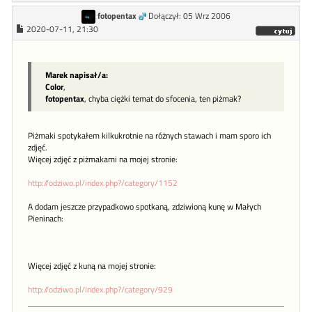
fotopentax
Dołączył: 05 Wrz 2006
2020-07-11, 21:30
Marek napisał/a:
Color
,
fotopentax
, chyba ciężki temat do sfocenia, ten piżmak?
Piżmaki spotykałem kilkukrotnie na różnych stawach i mam sporo ich
zdjęć.
Więcej zdjęć z piżmakami na mojej stronie:
http://odziwo.pl/index.php?/category/1152
A dodam jeszcze przypadkowo spotkaną, zdziwioną kunę w Małych
Pieninach:
Więcej zdjęć z kuną na mojej stronie:
http://odziwo.pl/index.php?/category/929