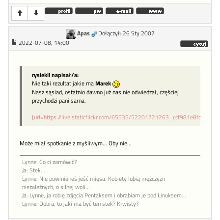
Apas
Dołączył: 26 Sty 2007
2022-07-08, 14:00
rysiekll napisał/a:
Nie taki rezultat jakie ma
Marek
Nasz sąsiad, ostatnio dawno już nas nie odwiedzał, częściej
przychodzi pani sarna.
[url=https://live.staticflickr.com/65535/52201721263_ccf981e8fc_c.jpg]
Może miał spotkanie z myśliwym... Oby nie...
Lynne: Co ci zamówić?
Ja: Stek...
Lynne: Nie powinieneś jeść mięsa. Kobiety lubią mężczyzn
niezależnych, o silnej woli...
Ja: Lynne, ja robię zdjęcia Pentaksem i obrabiam je pod Linuksem...
Lynne: Dobra, to jaki ma być ten stek? Krwisty?