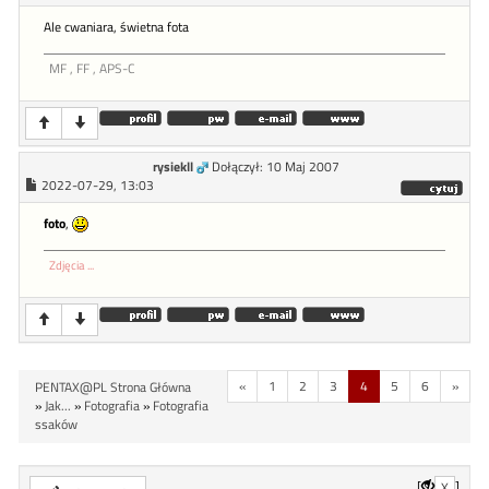
Ale cwaniara, świetna fota
MF , FF , APS-C
rysiekll
Dołączył: 10 Maj 2007
2022-07-29, 13:03
foto
,
Zdjęcia ...
«
1
2
3
4
5
6
»
PENTAX@PL Strona Główna
»
Jak...
»
Fotografia
»
Fotografia
ssaków
[
]
X