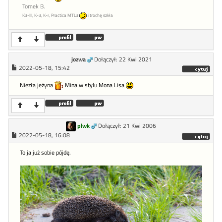
Tomek B.
K3-III, K-3, K-r, Practica MTL3
i trochę szkła
jozwa
Dołączył: 22 Kwi 2021
2022-05-18, 15:42
Niezła jeżyna
Mina w stylu Mona Lisa
plwk
Dołączył: 21 Kwi 2006
2022-05-18, 16:08
To ja już sobie pójdę.