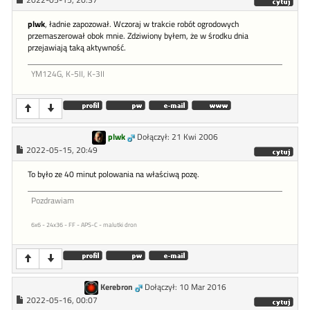
2022-05-15, 20:37
plwk
, ładnie zapozował. Wczoraj w trakcie robót ogrodowych
przemaszerował obok mnie. Zdziwiony byłem, że w środku dnia
przejawiają taką aktywność.
YM124G, K-5II, K-3II
plwk
Dołączył: 21 Kwi 2006
2022-05-15, 20:49
To było ze 40 minut polowania na właściwą pozę.
Pozdrawiam
6x6 - 24x36 - FF - APS-C - malutki dron
Kerebron
Dołączył: 10 Mar 2016
2022-05-16, 00:07