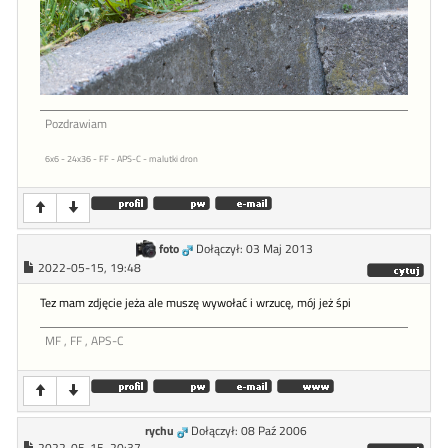
Pozdrawiam
6x6 - 24x36 - FF - APS-C - malutki dron
foto
Dołączył: 03 Maj 2013
2022-05-15, 19:48
Tez mam zdjęcie jeża ale muszę wywołać i wrzucę, mój jeż śpi
MF , FF , APS-C
rychu
Dołączył: 08 Paź 2006