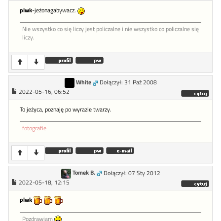
plwk
-jeżonagabywacz.
Nie wszystko co się liczy jest policzalne i nie wszystko co policzalne się
liczy.
White
Dołączył: 31 Paź 2008
2022-05-16, 06:52
To jeżyca, poznaję po wyrazie twarzy.
fotografie
Tomek B.
Dołączył: 07 Sty 2012
2022-05-18, 12:15
plwk
Pozdrawiam