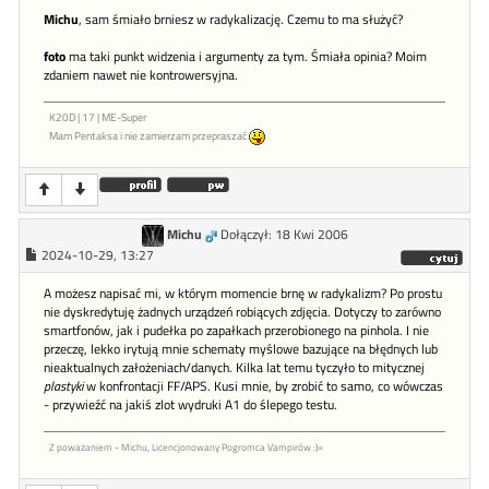
Michu
, sam śmiało brniesz w radykalizację. Czemu to ma służyć?
foto
ma taki punkt widzenia i argumenty za tym. Śmiała opinia? Moim
zdaniem nawet nie kontrowersyjna.
K20D | 17 | ME-Super
Mam Pentaksa i nie zamierzam przepraszać
Michu
Dołączył: 18 Kwi 2006
2024-10-29, 13:27
A możesz napisać mi, w którym momencie brnę w radykalizm? Po prostu
nie dyskredytuję żadnych urządzeń robiących zdjęcia. Dotyczy to zarówno
smartfonów, jak i pudełka po zapałkach przerobionego na pinhola. I nie
przeczę, lekko irytują mnie schematy myślowe bazujące na błędnych lub
nieaktualnych założeniach/danych. Kilka lat temu tyczyło to mitycznej
plastyki
w konfrontacji FF/APS. Kusi mnie, by zrobić to samo, co wówczas
- przywieźć na jakiś zlot wydruki A1 do ślepego testu.
Z poważaniem - Michu, Licencjonowany Pogromca Vampirów :)=