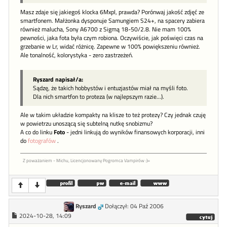
Masz zdaje się jakiegoś klocka 6Mxpl, prawda? Porónwaj jakość zdjęć ze
smartfonem. Małżonka dysponuje Samungiem S24+, na spacery zabiera
również malucha, Sony A6700 z Sigmą 18-50/2.8. Nie mam 100%
pewności, jaka fota była czym robiona. Oczywiście, jak poświęci czas na
grzebanie w Lr, widać różnicę. Zapewne w 100% powiększeniu również.
Ale tonalność, kolorystyka - zero zastrzeżeń.
Ryszard napisał/a:
Sądzę, że takich hobbystów i entuzjastów miał na myśli foto.
Dla nich smartfon to proteza (w najlepszym razie...).
Ale w takim układzie kompakty na klisze to też protezy? Czy jednak czuję
w powietrzu unoszącą się subtelną nutkę snobizmu?
A co do linku
Foto
- jedni linkują do wyników finansowych korporacji, inni
do
fotografów
.
Z poważaniem - Michu, Licencjonowany Pogromca Vampirów :)=
Ryszard
Dołączył: 04 Paź 2006
2024-10-28, 14:09