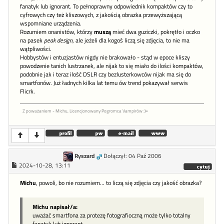
fanatyk lub ignorant. To pełnoprawny odpowiednik kompaktów czy to
cyfrowych czy też kliszowych, z jakością obrazka przewyższającą
wspomniane urządzenia.
Rozumiem onanistów, którzy
muszą
mieć dwa guziczki, pokrętło i oczko
na pasek
peak design
, ale jeżeli dla kogoś liczą się zdjęcia, to nie ma
wątpliwości.
Hobbystów i entuzjastów nigdy nie brakowało - stąd w epoce kliszy
powodzenie tanich lustrzanek, ale nijak to się miało do ilości kompaktów,
podobnie jak i teraz ilość DSLR czy bezlusterkowców nijak ma się do
smartfonów. Już ładnych kilka lat temu ów trend pokazywał serwis
Flicrk.
Z poważaniem - Michu, Licencjonowany Pogromca Vampirów :)=
Ryszard
Dołączył: 04 Paź 2006
2024-10-28, 13:11
Michu
, powoli, bo nie rozumiem... to liczą się zdjęcia czy jakość obrazka?
Michu napisał/a:
uważać smartfona za protezę fotografioczną może tylko totalny
fanatyk lub ignorant