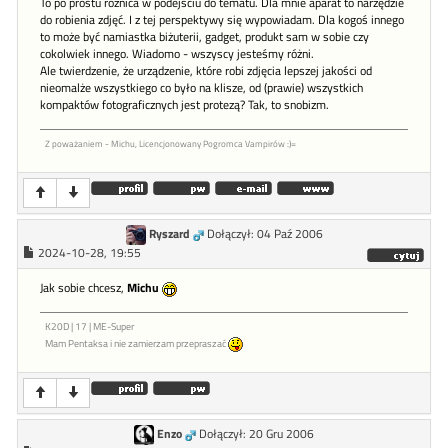
To po prostu różnica w podejściu do tematu. Dla mnie aparat to narzędzie
do robienia zdjęć. I z tej perspektywy się wypowiadam. Dla kogoś innego
to może być namiastka biżuterii, gadget, produkt sam w sobie czy
cokolwiek innego. Wiadomo - wszyscy jesteśmy różni.
Ale twierdzenie, że urządzenie, które robi zdjęcia lepszej jakości od
nieomalże wszystkiego co było na klisze, od (prawie) wszystkich
kompaktów fotograficznych jest protezą? Tak, to snobizm.
Z poważaniem - Michu, Licencjonowany Pogromca Vampirów :)=
Ryszard
Dołączył: 04 Paź 2006
2024-10-28, 19:55
Jak sobie chcesz,
Michu
K20D | 17 | ME-Super
Mam Pentaksa i nie zamierzam przepraszać
Enzo
Dołączył: 20 Gru 2006