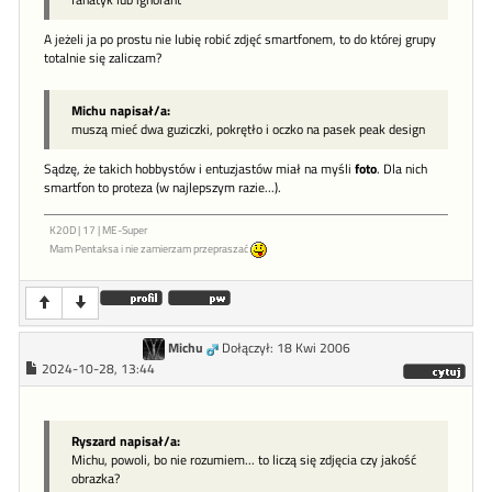
A jeżeli ja po prostu nie lubię robić zdjęć smartfonem, to do której grupy
totalnie się zaliczam?
Michu napisał/a:
muszą mieć dwa guziczki, pokrętło i oczko na pasek peak design
Sądzę, że takich hobbystów i entuzjastów miał na myśli
foto
. Dla nich
smartfon to proteza (w najlepszym razie...).
K20D | 17 | ME-Super
Mam Pentaksa i nie zamierzam przepraszać
Michu
Dołączył: 18 Kwi 2006
2024-10-28, 13:44
Ryszard napisał/a:
Michu, powoli, bo nie rozumiem... to liczą się zdjęcia czy jakość
obrazka?