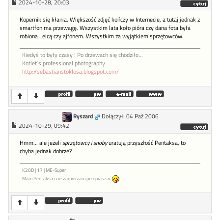
2024-10-28, 20:03
Kopernik się kłania. Większość zdjęć kończy w Internecie, a tutaj jednak z
smartfon ma przewagę. Wszystkim lata koło pióra czy dana fota była
robiona Leicą czy ajfonem. Wszystkim za wyjątkiem sprzętowców.
Kiedyś to były czasy ! Po drzewach się chodziło...
Kotlet`s professional photography
http://sebastianstoklosa.blogspot.com/
Ryszard
Dołączył: 04 Paź 2006
2024-10-29, 09:42
Hmm... ale jeżeli
sprzętowcy i snoby
uratują przyszłość Pentaksa, to
chyba jednak dobrze?
K20D | 17 | ME-Super
Mam Pentaksa i nie zamierzam przepraszać