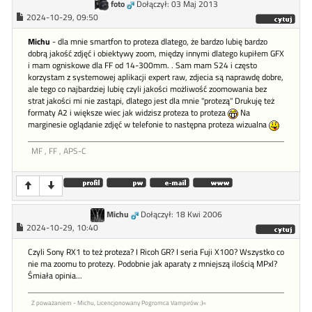
foto
Dołączył: 03 Maj 2013
2024-10-29, 09:50
Michu
- dla mnie smartfon to proteza dlatego, że bardzo lubię bardzo
dobrą jakość zdjęć i obiektywy zoom, między innymi dlatego kupiłem GFX
i mam ogniskowe dla FF od 14-300mm. . Sam mam S24 i często
korzystam z systemowej aplikacji expert raw, zdjecia są naprawdę dobre,
ale tego co najbardziej lubię czyli jakości możliwość zoomowania bez
strat jakości mi nie zastąpi, dlatego jest dla mnie "protezą" Drukuję też
formaty A2 i większe wiec jak widzisz proteza to proteza
Na
marginesie oglądanie zdjęć w telefonie to następna proteza wizualna
MF , FF , APS-C
Michu
Dołączył: 18 Kwi 2006
2024-10-29, 10:40
Czyli Sony RX1 to też proteza? I Ricoh GR? I seria Fuji X100? Wszystko co
nie ma zoomu to protezy. Podobnie jak aparaty z mniejszą ilością MPxl?
Śmiała opinia...
Z poważaniem - Michu, Licencjonowany Pogromca Vampirów :)=