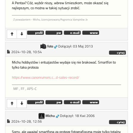
A Pentax? Cóż, wybór niszy, wbrew śmieszkom, może okazać się
najlepszym, co można w takiej sytuacji zrobić.
Z poważaniem - Michu, Licencjonowany Pogromca Vampirów :)=
foto
Dołączył: 03 Maj 2013
2024-10-28, 10:54
Michu hobbystów i entuzjastów wydaje się nie brakować. Smartfon to
tylko taka proteza
https://www.canonrumors.c...d-sales-record/
MF , FF , APS-C
Michu
Dołączył: 18 Kwi 2006
2024-10-28, 12:56
Sorry, ale uważać smartfona za protezę fotografioczną może tylko totalny