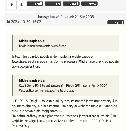
incosgnitos
Dołączył: 21 Sty 2008
2024-10-29, 16:02
Michu napisał/a:
Uwielbiam cytowanie wybiórcze
Ja też ;) Jest bardzo podobne do myślenia wybiórczego ;)
foto
pisze, ze dla niego smartfon to proteza a
Michu
jako przykład podaje
takie oto smartfony:
Michu napisał/a:
Czyli Sony RX1 to też proteza? I Ricoh GR? I seria Fuji X100?
Wszystko co nie ma zoomu to protezy
... EUREKA! Dzięki... Właśnie odkryłem, że my też jesteśmy protezy :) Ja
np, mam okulary, ale bez zoomu... koledzy pewnie też mają okulary albo i
nie... ale pewnie nie mają zoomu...
No dobra, zróbmy może głosowanie kto z nas jest proteza a kto nie ;) Jak
wyjdzie, że więcej tutaj protez niż zoomów, to zrobicie PPD = Polish
Proteza Day.