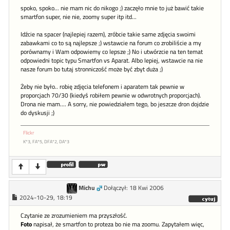
spoko, spoko... nie mam nic do nikogo ;) zaczęło mnie to już bawić takie
smartfon super, nie nie, zoomy super itp itd...
Idźcie na spacer (najlepiej razem), zróbcie takie same zdjęcia swoimi
zabawkami co to są najlepsze ;) wstawcie na forum co zrobiliście a my
porównamy i Wam odpowiemy co lepsze ;) No i utwórzcie na ten temat
odpowiedni topic typu Smartfon vs Aparat. Albo lepiej, wstawcie na nie
nasze forum bo tutaj stronniczość może być zbyt duża ;)
Żeby nie było.. robię zdjęcia telefonem i aparatem tak pewnie w
proporcjach 70/30 (kiedyś robiłem pewnie w odwrotnych proporcjach).
Drona nie mam.... A sorry, nie powiedziałem tego, bo jeszcze dron dojdzie
do dyskusji ;)
Flickr
K*3, FA*5, DFA*2, DA*3
Michu
Dołączył: 18 Kwi 2006
2024-10-29, 18:19
Czytanie ze zrozumieniem ma przyszłość.
Foto
napisał, że smartfon to proteza bo nie ma zoomu. Zapytałem więc,