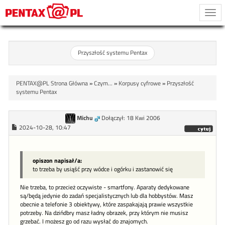
Togg
navi
Przyszłość systemu Pentax
PENTAX@PL Strona Główna
»
Czym...
»
Korpusy cyfrowe
»
Przyszłość
systemu Pentax
Michu
Dołączył: 18 Kwi 2006
2024-10-28, 10:47
opiszon napisał/a:
to trzeba by usiąść przy wódce i ogórku i zastanowić się
Nie trzeba, to przecież oczywiste - smartfony. Aparaty dedykowane
są/będą jedynie do zadań specjalistycznych lub dla hobbystów. Masz
obecnie a telefonie 3 obiektywy, które zaspakajają prawie wszystkie
potrzeby. Na dzińdbry masz ładny obrazek, przy którym nie musisz
grzebać. I możesz go od razu wysłać do znajomych.