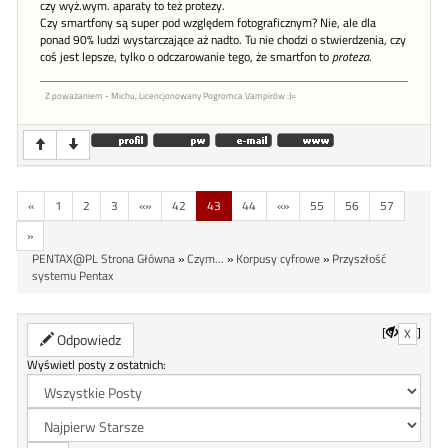
czy wyż.wym. aparaty to też protezy.
Czy smartfony są super pod względem fotograficznym? Nie, ale dla
ponad 90% ludzi wystarczające aż nadto. Tu nie chodzi o stwierdzenia, czy
coś jest lepsze, tylko o odczarowanie tego, że smartfon to
proteza
.
Z poważaniem - Michu, Licencjonowany Pogromca Vampirów :)=
«
1
2
3
«»
42
43
44
«»
55
56
57
»
PENTAX@PL Strona Główna
»
Czym...
»
Korpusy cyfrowe
»
Przyszłość
systemu Pentax
[
]
X
Odpowiedz
Wyświetl posty z ostatnich: