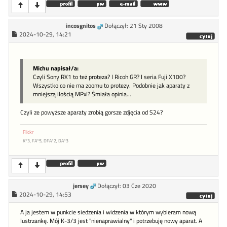
incosgnitos
Dołączył: 21 Sty 2008
2024-10-29, 14:21
Michu napisał/a:
Czyli Sony RX1 to też proteza? I Ricoh GR? I seria Fuji X100?
Wszystko co nie ma zoomu to protezy. Podobnie jak aparaty z
mniejszą ilością MPxl? Śmiała opinia...
Czyli ze powyższe aparaty zrobią gorsze zdjęcia od S24?
Flickr
K*3, FA*5, DFA*2, DA*3
jersey
Dołączył: 03 Cze 2020
2024-10-29, 14:53
A ja jestem w punkcie siedzenia i widzenia w którym wybieram nową
lustrzankę. Mój K-3/3 jest "nienaprawialny" i potrzebuję nowy aparat. A