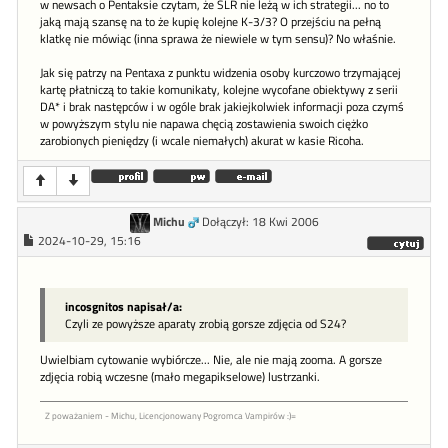
w newsach o Pentaksie czytam, że SLR nie leżą w ich strategii... no to
jaką mają szansę na to że kupię kolejne K-3/3? O przejściu na pełną
klatkę nie mówiąc (inna sprawa że niewiele w tym sensu)? No właśnie.
Jak się patrzy na Pentaxa z punktu widzenia osoby kurczowo trzymającej
kartę płatniczą to takie komunikaty, kolejne wycofane obiektywy z serii
DA* i brak następców i w ogóle brak jakiejkolwiek informacji poza czymś
w powyższym stylu nie napawa chęcią zostawienia swoich ciężko
zarobionych pieniędzy (i wcale niemałych) akurat w kasie Ricoha.
Michu
Dołączył: 18 Kwi 2006
2024-10-29, 15:16
incosgnitos napisał/a:
Czyli ze powyższe aparaty zrobią gorsze zdjęcia od S24?
Uwielbiam cytowanie wybiórcze... Nie, ale nie mają zooma. A gorsze
zdjęcia robią wczesne (mało megapikselowe) lustrzanki.
Z poważaniem - Michu, Licencjonowany Pogromca Vampirów :)=