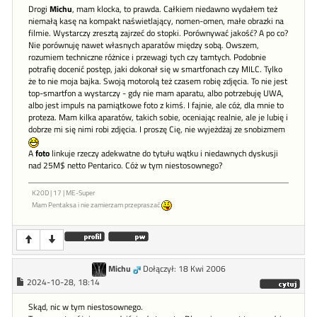
Drogi
Michu
, mam klocka, to prawda. Całkiem niedawno wydałem też
niemałą kasę na kompakt naświetlający, nomen-omen, małe obrazki na
filmie. Wystarczy zresztą zajrzeć do stopki. Porównywać jakość? A po co?
Nie porównuję nawet własnych aparatów między sobą. Owszem,
rozumiem techniczne różnice i przewagi tych czy tamtych. Podobnie
potrafię docenić postęp, jaki dokonał się w smartfonach czy MILC. Tylko
że to nie moja bajka. Swoją motorolą też czasem robię zdjęcia. To nie jest
top-smartfon a wystarczy - gdy nie mam aparatu, albo potrzebuję UWA,
albo jest impuls na pamiątkowe foto z kimś. I fajnie, ale cóż, dla mnie to
proteza. Mam kilka aparatów, takich sobie, oceniając realnie, ale je lubię i
dobrze mi się nimi robi zdjęcia. I proszę Cię, nie wyjeżdżaj ze snobizmem
A
foto
linkuje rzeczy adekwatne do tytułu wątku i niedawnych dyskusji
nad 25M$ netto Pentarico. Cóż w tym niestosownego?
K20D | 17 | ME-Super
Mam Pentaksa i nie zamierzam przepraszać
Michu
Dołączył: 18 Kwi 2006
2024-10-28, 18:14
Skąd, nic w tym niestosownego.