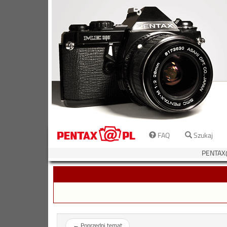
FAQ
Szukaj
PENTAX
←
Poprzedni temat