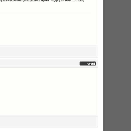
ej zorientowana jest pewnie
Apas
mający zestaw filmowy