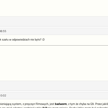
08:55
ok szału w odpowiedziach nie było? :D
10:02
ieniającą system, z przyczyn filmowych, jest
badworm
, z tym że chyba na G9. Przez jak