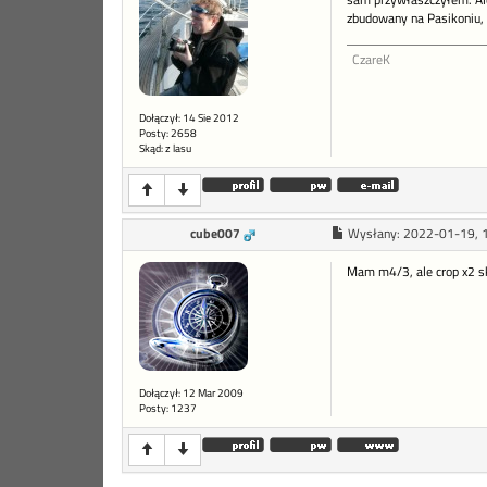
sam przywłaszczyłem. Ale
zbudowany na Pasikoniu, a
CzareK
Dołączył: 14 Sie 2012
Posty: 2658
Skąd: z lasu
cube007
Wysłany:
2022-01-19, 
Mam m4/3, ale crop x2 sk
Dołączył: 12 Mar 2009
Posty: 1237