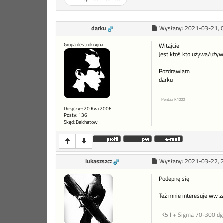
darku
Wysłany:
2021-03-21, 
Grupa destrukcyjna
Witajcie
Jest ktoś kto używa/używ
Pozdrawiam
darku
Pentax K1000
Dołączył: 20 Kwi 2006
Posty: 136
Skąd: Belchatow
lukaszszcz
Wysłany:
2021-03-22, 
Podepnę się
Też mnie interesuje ww z
K5II + Sigma 70-300 d