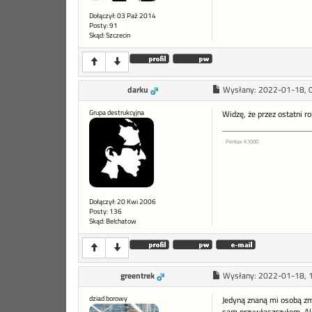
Dołączył: 03 Paź 2014
Posty: 91
Skąd: Szczecin
darku
Wysłany:
2022-01-18, 
Grupa destrukcyjna
Widzę, że przez ostatni r
Pentax K1000
Dołączył: 20 Kwi 2006
Posty: 136
Skąd: Belchatow
greentrek
Wysłany:
2022-01-18, 
dziad borowy
Jedyną znaną mi osobą zm