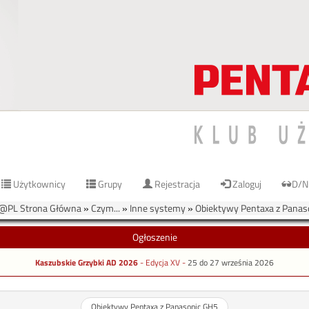
Użytkownicy
Grupy
Rejestracja
Zaloguj
D/N
@PL Strona Główna
»
Czym...
»
Inne systemy
»
Obiektywy Pentaxa z Panas
Ogłoszenie
Kaszubskie Grzybki AD 2026
- Edycja XV -
25 do 27 września 2026
Obiektywy Pentaxa z Panasonic GH5