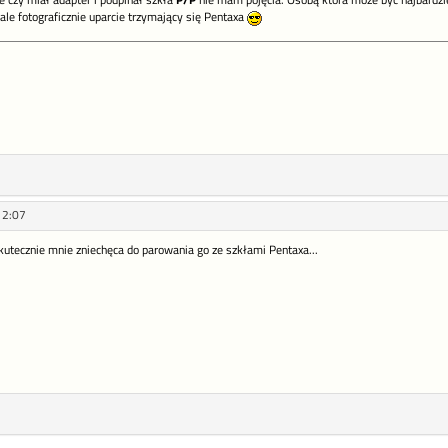
 czy miał adapter i podpinał szkła
P/P
nie mam pojęcia. Osobą która może być najbardzi
le fotograficznie uparcie trzymający się Pentaxa
12:07
utecznie mnie zniechęca do parowania go ze szkłami Pentaxa...