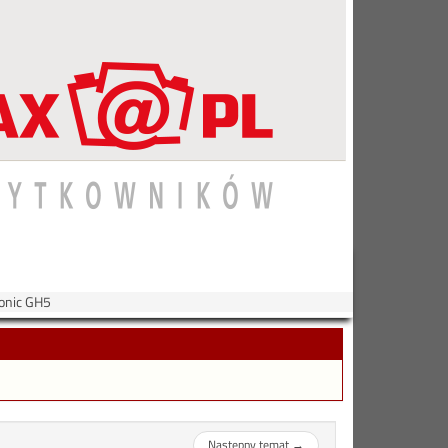
onic GH5
Następny temat
→