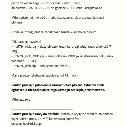
pentaxrawchallenge3 <-at-> gmail ->dot<- com
do niedzieli, 24.04.2022 r., do godziny 20.00 czasu urzędowego.
Miło będzie, jeśli w treści maila napiszecie, jak pracowaliście nad
plikiem.
Obydwa jotpegi proszę zapakować razem w jedno archiwum.
Pliki proszę nazywać:
– rc679_nick.jpg – duży obrazek (rozmiar oryginalny, max. wielkość 7
MB),
– rc679_nick_900.jpg – mały obrazek (900 px na dłuższym boku, max.
wielkość 500 kB),
– rc679_nick.zip – załączone archiwum.
Maile proszę tytułować podobnie: rc679_nick.
Bardzo proszę o pilnowanie nazewnictwa plików i tytułów maili.
Zgłoszenia niespełniające tego wymogu nie będą przyjmowane.
Miłej zabawy!
===============================
Bardzo proszę o rawy do obróbki.
Można je wysyłać mailem na podany
wyżej adres (max. 25 MB) lub wrzucać przez ftp:
serwer: host46.kei.pl