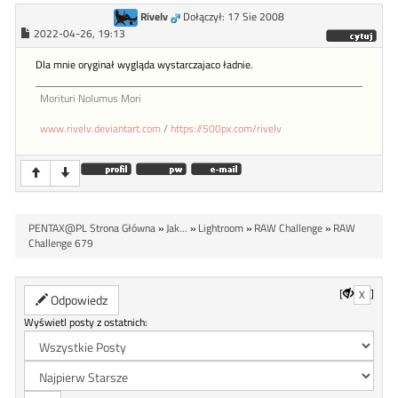
Rivelv
Dołączył: 17 Sie 2008
2022-04-26, 19:13
Dla mnie oryginał wygląda wystarczajaco ładnie.
Morituri Nolumus Mori
www.rivelv.deviantart.com
/
https://500px.com/rivelv
PENTAX@PL Strona Główna
»
Jak...
»
Lightroom
»
RAW Challenge
»
RAW
Challenge 679
[
]
X
Odpowiedz
Wyświetl posty z ostatnich: