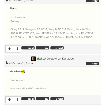
2022-04-26, 15:38
Blesso
pozdrawiam
Andrzej
(Sony A7 III, Samyang 35 f/2.8, Sony fe 50 2.8 Makro, Sony fe 24-
105 G, PENTAX K20, smc PENTAX - DA 18-55mm AL, smc PENTAX-A
1:1.7 50 mm, LD Di TAMRON AF 70-300mm.) NIKON Coolpix P7000.
plwk
Dołączył: 21 Kwi 2006
2022-04-26, 15:54
Nie wiem
Pozdrawiam
6x6 - 24x36 - FF - APS-C - malutki dron