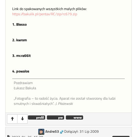
Link do spakowanych wszystkich malych plików:
https://bakulik.pl/pentax/RC/zip/rc679.zip
1. Blesso
2. kwrom
3. mr.ra66it
4. powalos
Pozdrawiam
Łukasz Bakuła
„Fotografia – to radość życia. Aparat nie został stworzony dla ludzi
smutnych i skwaśniałych”.
J. Płażewski
Andre53
Dołączył: 31 Lip 2009