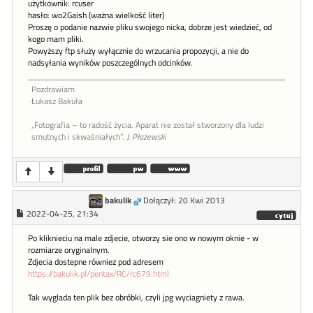
użytkownik: rcuser
hasło: wo2Gaish (ważna wielkość liter)
Proszę o podanie nazwie pliku swojego nicka, dobrze jest wiedzieć, od
kogo mam pliki.
Powyższy ftp służy wyłącznie do wrzucania propozycji, a nie do
nadsyłania wyników poszczególnych odcinków.
Pozdrawiam
Łukasz Bakuła
„Fotografia – to radość życia. Aparat nie został stworzony dla ludzi
smutnych i skwaśniałych”.
J. Płażewski
bakulik
Dołączył: 20 Kwi 2013
2022-04-25, 21:34
Po kliknieciu na male zdjecie, otworzy sie ono w nowym oknie - w
rozmiarze oryginalnym.
Zdjecia dostepne równiez pod adresem
https://bakulik.pl/pentax/RC/rc679.html
Tak wyglada ten plik bez obróbki, czyli jpg wyciagniety z rawa.