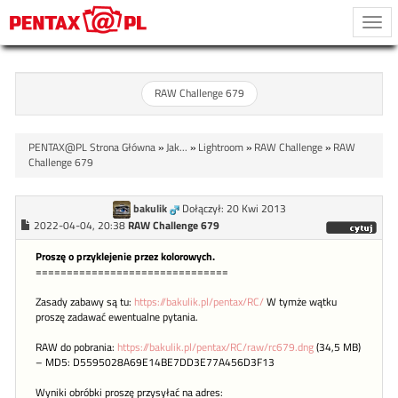
Togg
navi
RAW Challenge 679
PENTAX@PL Strona Główna
»
Jak...
»
Lightroom
»
RAW Challenge
»
RAW
Challenge 679
bakulik
Dołączył: 20 Kwi 2013
2022-04-04, 20:38
RAW Challenge 679
Proszę o przyklejenie przez kolorowych.
===============================
Zasady zabawy są tu:
https://bakulik.pl/pentax/RC/
W tymże wątku
proszę zadawać ewentualne pytania.
RAW do pobrania:
https://bakulik.pl/pentax/RC/raw/rc679.dng
(34,5 MB)
– MD5: D5595028A69E14BE7DD3E77A456D3F13
Wyniki obróbki proszę przysyłać na adres: