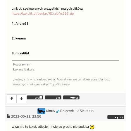
Link do spakowanych wszystkich malych plików:
https://bakulik.pl/pentax/RC/zip/rc683.zip
1. Andre53
2. kwrom
3. mr.ra66it
Pozdrawiam
Łukasz Bakuła
„Fotografia – to radość życia. Aparat nie został stworzony dla ludzi
smutnych i skwaśniałych”.
J. Płażewski
Rivelv
Dołączył: 17 Sie 2008
2022-05-22, 22:56
w sumie to jakoś zdjęcie mi się po prostu nie podoba