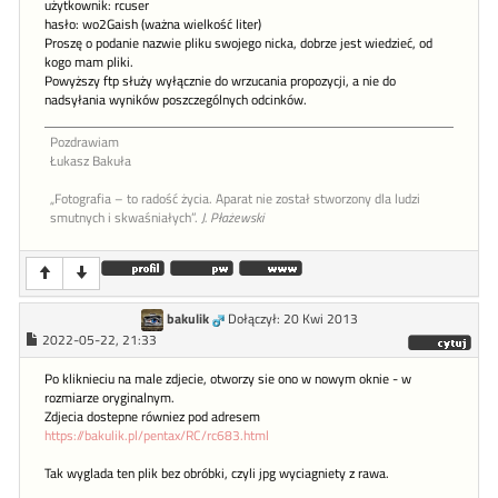
użytkownik: rcuser
hasło: wo2Gaish (ważna wielkość liter)
Proszę o podanie nazwie pliku swojego nicka, dobrze jest wiedzieć, od
kogo mam pliki.
Powyższy ftp służy wyłącznie do wrzucania propozycji, a nie do
nadsyłania wyników poszczególnych odcinków.
Pozdrawiam
Łukasz Bakuła
„Fotografia – to radość życia. Aparat nie został stworzony dla ludzi
smutnych i skwaśniałych”.
J. Płażewski
bakulik
Dołączył: 20 Kwi 2013
2022-05-22, 21:33
Po kliknieciu na male zdjecie, otworzy sie ono w nowym oknie - w
rozmiarze oryginalnym.
Zdjecia dostepne równiez pod adresem
https://bakulik.pl/pentax/RC/rc683.html
Tak wyglada ten plik bez obróbki, czyli jpg wyciagniety z rawa.