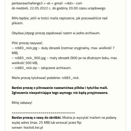
pentaxrawchallenge3 <-at-> gmail ->dot<- com
do niedzieli, 22.05.2022 r., do godziny 20.00 czasu urzędowego.
Miło będzie, jeśli w treści maila napiszecie, jak pracowaliście nad
plikiem.
Obydwa jotpegi proszę zapakować razem w jedno archiwum.
Pliki proszę nazywać:
– rc683_nick.jpg – duży obrazek (rozmiar oryginalny, max. wielkość 7
MB),
– rc683_nick_900.jpg – mały obrazek (900 px na dłuższym boku, max.
wielkość 500 kB),
– rc683_nick.zip – załączone archiwum.
Maile proszę tytułować podobnie: rc683_nick.
Bardzo proszę o pilnowanie nazewnictwa plików i tytułów maili.
Zgłoszenia niespełniające tego wymogu nie będą przyjmowane.
Miłej zabawy!
===============================
Bardzo proszę o rawy do obróbki.
Można je wysyłać mailem na podany
wyżej adres (max. 25 MB) lub wrzucać przez ftp:
serwer: host46.kei.pl