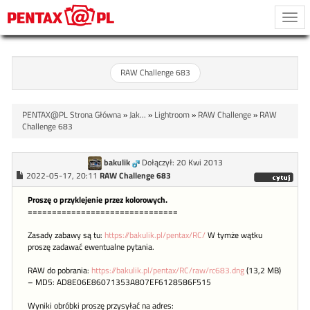
Togg
navi
RAW Challenge 683
PENTAX@PL Strona Główna
»
Jak...
»
Lightroom
»
RAW Challenge
»
RAW
Challenge 683
bakulik
Dołączył: 20 Kwi 2013
2022-05-17, 20:11
RAW Challenge 683
Proszę o przyklejenie przez kolorowych.
===============================
Zasady zabawy są tu:
https://bakulik.pl/pentax/RC/
W tymże wątku
proszę zadawać ewentualne pytania.
RAW do pobrania:
https://bakulik.pl/pentax/RC/raw/rc683.dng
(13,2 MB)
– MD5: AD8E06E86071353A807EF6128586F515
Wyniki obróbki proszę przysyłać na adres: