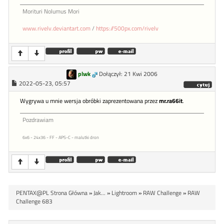
Morituri Nolumus Mori
www.rivelv.deviantart.com
/
https://500px.com/rivelv
plwk
Dołączył: 21 Kwi 2006
2022-05-23, 05:57
Wygrywa u mnie wersja obróbki zaprezentowana przez
mr.ra66it
.
Pozdrawiam
6x6 - 24x36 - FF - APS-C - malutki dron
PENTAX@PL Strona Główna
»
Jak...
»
Lightroom
»
RAW Challenge
»
RAW
Challenge 683