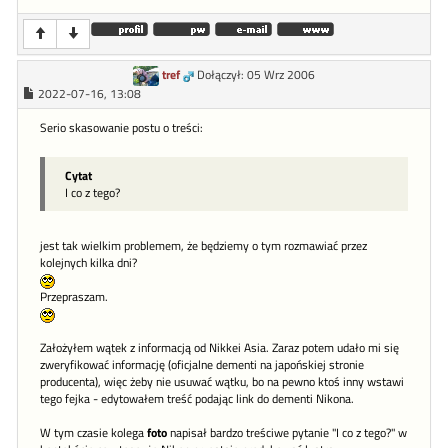
tref
Dołączył: 05 Wrz 2006
2022-07-16, 13:08
Serio skasowanie postu o treści:
Cytat
I co z tego?
jest tak wielkim problemem, że będziemy o tym rozmawiać przez
kolejnych kilka dni?
Przepraszam.
Założyłem wątek z informacją od Nikkei Asia. Zaraz potem udało mi się
zweryfikować informację (oficjalne dementi na japońskiej stronie
producenta), więc żeby nie usuwać wątku, bo na pewno ktoś inny wstawi
tego fejka - edytowałem treść podając link do dementi Nikona.
W tym czasie kolega
foto
napisał bardzo treściwe pytanie "I co z tego?" w