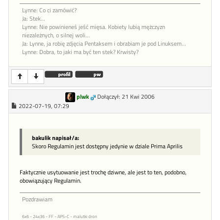
Lynne: Co ci zamówić?
Ja: Stek...
Lynne: Nie powinieneś jeść mięsa. Kobiety lubią mężczyzn
niezależnych, o silnej woli...
Ja: Lynne, ja robię zdjęcia Pentaksem i obrabiam je pod Linuksem...
Lynne: Dobra, to jaki ma być ten stek? Krwisty?
plwk
Dołączył: 21 Kwi 2006
2022-07-19, 07:29
bakulik napisał/a:
Skoro Regulamin jest dostępny jedynie w dziale Prima Aprilis
Faktycznie usytuowanie jest trochę dziwne, ale jest to ten, podobno,
obowiązujący Regulamin.
Pozdrawiam
6x6 - 24x36 - FF - APS-C - malutki dron