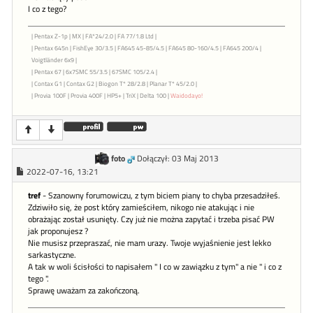
I co z tego?
| Pentax Z-1p | MX | FA*24/2.0 | FA 77/1.8 Ltd |
| Pentax 645n | FishEye 30/3.5 | FA645 45-85/4.5 | FA645 80-160/4.5 | FA645 200/4 |
Voigtländer 6x9 |
| Pentax 67 | 6x7SMC 55/3.5 | 67SMC 105/2.4 |
| Contax G1 | Contax G2 | Biogon T* 28/2.8 | Planar T* 45/2.0 |
| Provia 100F | Provia 400F | HP5+ | TriX | Delta 100 |
Waidodayo!
foto
Dołączył: 03 Maj 2013
2022-07-16, 13:21
tref
- Szanowny forumowiczu, z tym biciem piany to chyba przesadziłeś.
Zdziwiło się, że post który zamieściłem, nikogo nie atakując i nie
obrażając został usunięty. Czy już nie można zapytać i trzeba pisać PW
jak proponujesz ?
Nie musisz przepraszać, nie mam urazy. Twoje wyjaśnienie jest lekko
sarkastyczne.
A tak w woli ścisłości to napisałem " I co w zawiązku z tym" a nie " i co z
tego ".
Sprawę uważam za zakończoną.