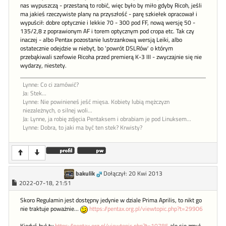
nas wypuszczą - przestaną to robić, więc było by miło gdyby Ricoh, jeśli
ma jakieś rzeczywiste plany na przyszłość - parę szkiełek opracował i
wypuścił: dobre optycznie i lekkie 70 - 300 pod FF, nową wersję 50 -
135/2,8 z poprawionym AF i torem optycznym pod cropa etc. Tak czy
inaczej - albo Pentax pozostanie lustrzankową wersją Leiki, albo
ostatecznie odejdzie w niebyt, bo 'powrót DSLRów' o którym
przebąkiwali szefowie Ricoha przed premierą K-3 III - zwyczajnie się nie
wydarzy, niestety.
Lynne: Co ci zamówić?
Ja: Stek...
Lynne: Nie powinieneś jeść mięsa. Kobiety lubią mężczyzn
niezależnych, o silnej woli...
Ja: Lynne, ja robię zdjęcia Pentaksem i obrabiam je pod Linuksem...
Lynne: Dobra, to jaki ma być ten stek? Krwisty?
bakulik
Dołączył: 20 Kwi 2013
2022-07-18, 21:51
Skoro Regulamin jest dostępny jedynie w dziale Prima Aprilis, to nikt go
nie traktuje poważnie…
https://pentax.org.pl/viewtopic.php?t=29906