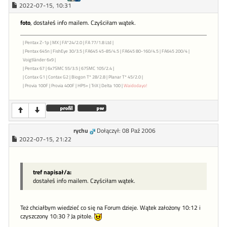
2022-07-15, 10:31
foto
, dostałeś info mailem. Czyściłam wątek.
| Pentax Z-1p | MX | FA*24/2.0 | FA 77/1.8 Ltd |
| Pentax 645n | FishEye 30/3.5 | FA645 45-85/4.5 | FA645 80-160/4.5 | FA645 200/4 |
Voigtländer 6x9 |
| Pentax 67 | 6x7SMC 55/3.5 | 67SMC 105/2.4 |
| Contax G1 | Contax G2 | Biogon T* 28/2.8 | Planar T* 45/2.0 |
| Provia 100F | Provia 400F | HP5+ | TriX | Delta 100 |
Waidodayo!
rychu
Dołączył: 08 Paź 2006
2022-07-15, 21:22
tref napisał/a:
dostałeś info mailem. Czyściłam wątek.
Też chciałbym wiedzieć co się na Forum dzieje. Wątek założony 10:12 i
czyszczony 10:30 ? Ja pitole.