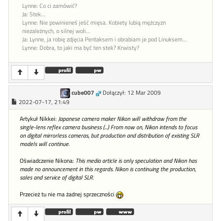
Lynne: Co ci zamówić?
Ja: Stek...
Lynne: Nie powinieneś jeść mięsa. Kobiety lubią mężczyzn
niezależnych, o silnej woli...
Ja: Lynne, ja robię zdjęcia Pentaksem i obrabiam je pod Linuksem...
Lynne: Dobra, to jaki ma być ten stek? Krwisty?
cube007
Dołączył: 12 Mar 2009
2022-07-17, 21:49
Artykuł Nikkei:
Japanese camera maker Nikon will withdraw from the
single-lens reflex camera business (...) From now on, Nikon intends to focus
on digital mirrorless cameras, but production and distribution of existing SLR
models will continue.
Oświadczenie Nikona:
This media article is only speculation and Nikon has
made no announcement in this regards. Nikon is continuing the production,
sales and service of digital SLR.
Przecież tu nie ma żadnej sprzeczności