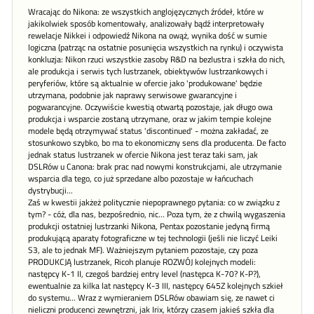
Wracając do Nikona: ze wszystkich anglojęzycznych źródeł, które w
jakikolwiek sposób komentowały, analizowały bądź interpretowały
rewelacje Nikkei i odpowiedź Nikona na owąż, wynika dość w sumie
logiczna (patrząc na ostatnie posunięcia wszystkich na rynku) i oczywista
konkluzja: Nikon rzuci wszystkie zasoby R&D na bezlustra i szkła do nich,
ale produkcja i serwis tych lustrzanek, obiektywów lustrzankowych i
peryferiów, które są aktualnie w ofercie jako 'produkowane' będzie
utrzymana, podobnie jak naprawy serwisowe gwarancyjne i
pogwarancyjne. Oczywiście kwestią otwartą pozostaje, jak długo owa
produkcja i wsparcie zostaną utrzymane, oraz w jakim tempie kolejne
modele będą otrzymywać status 'discontinued' - można zakładać, ze
stosunkowo szybko, bo ma to ekonomiczny sens dla producenta. De facto
jednak status lustrzanek w ofercie Nikona jest teraz taki sam, jak
DSLRów u Canona: brak prac nad nowymi konstrukcjami, ale utrzymanie
wsparcia dla tego, co już sprzedane albo pozostaje w łańcuchach
dystrybucji...
Zaś w kwestii jakżeż politycznie niepoprawnego pytania: co w związku z
tym? - cóż, dla nas, bezpośrednio, nic... Poza tym, że z chwilą wygaszenia
produkcji ostatniej lustrzanki Nikona, Pentax pozostanie jedyną firmą
produkującą aparaty fotograficzne w tej technologii (jeśli nie liczyć Leiki
S3, ale to jednak MF). Ważniejszym pytaniem pozostaje, czy poza
PRODUKCJĄ lustrzanek, Ricoh planuje ROZWÓJ kolejnych modeli:
następcy K-1 II, czegoś bardziej entry level (następca K-70? K-P?),
ewentualnie za kilka lat następcy K-3 III, następcy 645Z kolejnych szkieł
do systemu... Wraz z wymieraniem DSLRów obawiam się, ze nawet ci
nieliczni producenci zewnętrzni, jak Irix, którzy czasem jakieś szkła dla