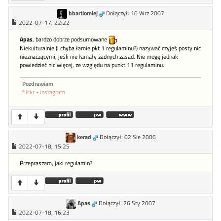
bbartlomiej
Dołączył: 10 Wrz 2007
2022-07-17, 22:22
Apas
, bardzo dobrze podsumowane
Niekulturalnie (i chyba łamie pkt 1 regulaminu?) nazywać czyjeś posty nic
nieznaczącymi, jeśli nie łamały żadnych zasad. Nie mogę jednak
powiedzieć nic więcej, ze względu na punkt 11 regulaminu.
Pozdrawiam
flickr
-
instagram
kerad
Dołączył: 02 Sie 2006
2022-07-18, 15:25
Przepraszam, jaki regulamin?
Apas
Dołączył: 26 Sty 2007
2022-07-18, 16:23