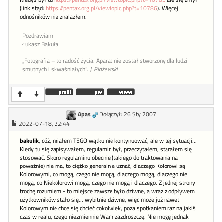
Kiedyś był tu
https://pentax.org.pl/viewtopic.php?t=10785
ale się zmył
(link stąd:
https://pentax.org.pl/viewtopic.php?t=10786
). Więcej
odnośników nie znalazłem.
Pozdrawiam
Łukasz Bakuła
„Fotografia – to radość życia. Aparat nie został stworzony dla ludzi
smutnych i skwaśniałych”.
J. Płażewski
Apas
Dołączył: 26 Sty 2007
2022-07-18, 22:44
bakulik
, cóż, miałem TEGO wątku nie kontynuować, ale w tej sytuacji...
Kiedy tu się zapisywałem, regulamin był, przeczytałem, starałem się
stosować. Skoro regulaminu obecnie (takiego do traktowania na
poważnie) nie ma, to ciężko generalnie uznać, dlaczego Kolorowi są
Kolorowymi, co mogą, czego nie mogą, dlaczego mogą, dlaczego nie
mogą, co Niekolorowi mogą, czego nie mogą i dlaczego. Z jednej strony
trochę rozumiem - to miejsce zawsze było dziwne, a wraz z odpływem
użytkowników stało się... wybitnie dziwne, więc może już nawet
Kolorowym nie chce się chcieć cokolwiek, poza spotkaniem raz na jakiś
czas w realu, czego niezmiennie Wam zazdroszczę. Nie mogę jednak