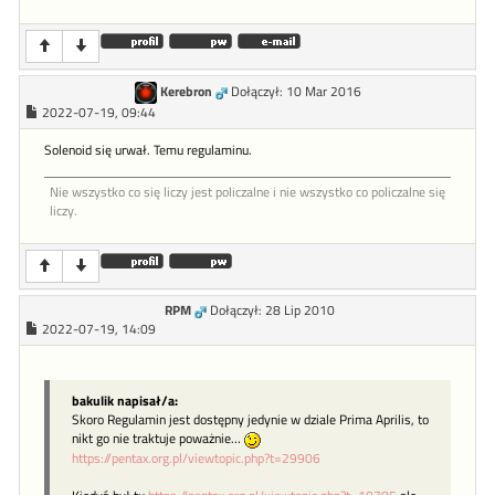
Kerebron
Dołączył: 10 Mar 2016
2022-07-19, 09:44
Solenoid się urwał. Temu regulaminu.
Nie wszystko co się liczy jest policzalne i nie wszystko co policzalne się
liczy.
RPM
Dołączył: 28 Lip 2010
2022-07-19, 14:09
bakulik napisał/a:
Skoro Regulamin jest dostępny jedynie w dziale Prima Aprilis, to
nikt go nie traktuje poważnie…
https://pentax.org.pl/viewtopic.php?t=29906