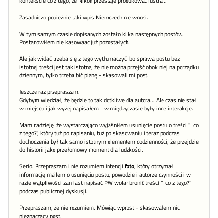
kontekście co z tego, że Nikon przestaje produkować lustra...
Zasadniczo pobieżnie taki wpis Niemczech nie wnosi.
W tym samym czasie dopisanych zostało kilka następnych postów.
Postanowiłem nie kasowaac już pozostałych.
Ale jak widać trzeba się z tego wytłumaczyć, bo sprawa postu bez
istotnej treści jest tak istotna, że nie można przejść obok niej na porządku
dziennym, tylko trzeba bić pianę - skasowali mi post.
Jeszcze raz przepraszam.
Gdybym wiedział, że będzie to tak dotkliwe dla autora... Ale czas nie stał
w miejscu i jak wyżej napisałem - w międzyczasie były inne interakcje.
Mam nadzieję, że wystarczająco wyjaśniłem usunięcie postu o treści "I co
z tego?", który tuż po napisaniu, tuż po skasowaniu i teraz podczas
dochodzenia był tak samo istotnym elementem codzienności, że przejdzie
do historii jako przełomowy moment dla ludzkości.
Serio. Przepraszam i nie rozumiem intencji
foto
, który otrzymał
informację mailem o usunięciu postu, powodzie i autorze czynności i w
razie wątpliwości zamiast napisać PW wolał bronić treści "I co z tego?"
podczas publicznej dyskusji.
Przepraszam, że nie rozumiem. Mówiąc wprost - skasowałem nic
nieznaczący post.