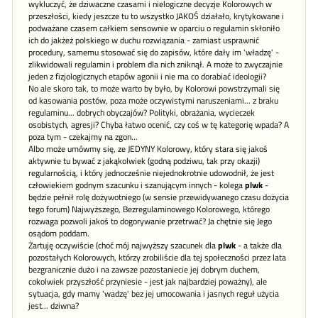
wykluczyć, że dziwaczne czasami i nielogiczne decyzje Kolorowych w
przeszłości, kiedy jeszcze tu to wszystko JAKOŚ działało, krytykowane i
podważane czasem całkiem sensownie w oparciu o regulamin skłoniło
ich do jakżeż polskiego w duchu rozwiązania - zamiast usprawnić
procedury, samemu stosować się do zapisów, które dały im 'władzę' -
zlikwidowali regulamin i problem dla nich zniknął. A może to zwyczajnie
jeden z fizjologicznych etapów agonii i nie ma co dorabiać ideologii?
No ale skoro tak, to może warto by było, by Kolorowi powstrzymali się
od kasowania postów, poza może oczywistymi naruszeniami... z braku
regulaminu... dobrych obyczajów? Polityki, obrażania, wycieczek
osobistych, agresji? Chyba łatwo ocenić, czy coś w tę kategorię wpada? A
poza tym - czekajmy na zgon...
Albo może umówmy się, ze JEDYNY Kolorowy, który stara się jakoś
aktywnie tu bywać z jakąkolwiek (godną podziwu, tak przy okazji)
regularnością, i który jednocześnie niejednokrotnie udowodnił, że jest
człowiekiem godnym szacunku i szanującym innych - kolega
plwk
-
będzie pełnił rolę dożywotniego (w sensie przewidywanego czasu dożycia
tego forum) Najwyższego, Bezregulaminowego Kolorowego, którego
rozwaga pozwoli jakoś to dogorywanie przetrwać? Ja chętnie się Jego
osądom poddam.
Żartuję oczywiście (choć mój najwyższy szacunek dla
plwk
- a także dla
pozostałych Kolorowych, którzy zrobiliście dla tej społeczności przez lata
bezgranicznie dużo i na zawsze pozostaniecie jej dobrym duchem,
cokolwiek przyszłość przyniesie - jest jak najbardziej poważny), ale
sytuacja, gdy mamy 'wadzę' bez jej umocowania i jasnych reguł użycia
jest... dziwna?