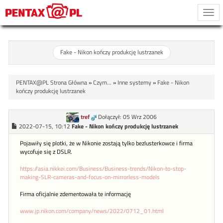
Togg
navi
Fake - Nikon kończy produkcję lustrzanek
PENTAX@PL Strona Główna
»
Czym...
»
Inne systemy
»
Fake - Nikon
kończy produkcję lustrzanek
tref
Dołączył: 05 Wrz 2006
2022-07-15, 10:12
Fake - Nikon kończy produkcję lustrzanek
Pojawiły się plotki, że w Nikonie zostają tylko bezlusterkowce i firma
wycofuje się z DSLR.
https://asia.nikkei.com/Business/Business-trends/Nikon-to-stop-
making-SLR-cameras-and-focus-on-mirrorless-models
Firma oficjalnie zdementowała te informację
www.jp.nikon.com/company/news/2022/0712_01.html