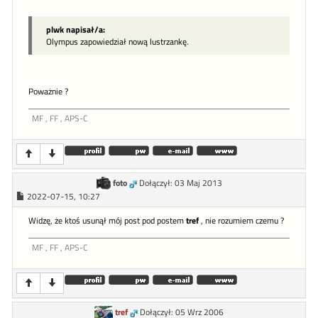
plwk napisał/a:
Olympus zapowiedział nową lustrzankę.
Poważnie ?
MF , FF , APS-C
foto
Dołączył: 03 Maj 2013
2022-07-15, 10:27
Widzę, że ktoś usunął mój post pod postem
tref
, nie rozumiem czemu ?
MF , FF , APS-C
tref
Dołączył: 05 Wrz 2006