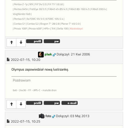
| Pentax Z-1p | MX | FA*24/2.0 | FA 77/1.8 Ltd |
| Pentax 645n | FishEye 30/3.5 | FA645 45-85/4.5 | FA645 80-160/4.5 | FA645 200/4 |
Voigtländer 6x9 |
| Pentax 67 | 6x7SMC 55/3.5 | 67SMC 105/2.4 |
| Contax G1 | Contax G2 | Biogon T* 28/2.8 | Planar T* 45/2.0 |
| Provia 100F | Provia 400F | HP5+ | TriX | Delta 100 |
Waidodayo!
plwk
Dołączył: 21 Kwi 2006
2022-07-15, 10:20
Olympus zapowiedział nową lustrzankę.
Pozdrawiam
6x6 - 24x36 - FF - APS-C - malutki dron
foto
Dołączył: 03 Maj 2013
2022-07-15, 10:25