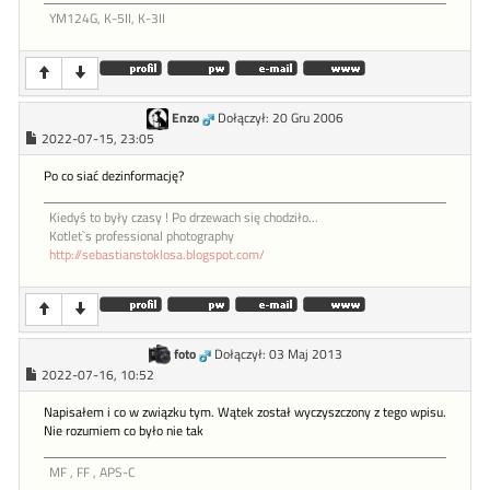
YM124G, K-5II, K-3II
Enzo
Dołączył: 20 Gru 2006
2022-07-15, 23:05
Po co siać dezinformację?
Kiedyś to były czasy ! Po drzewach się chodziło...
Kotlet`s professional photography
http://sebastianstoklosa.blogspot.com/
foto
Dołączył: 03 Maj 2013
2022-07-16, 10:52
Napisałem i co w związku tym. Wątek został wyczyszczony z tego wpisu.
Nie rozumiem co było nie tak
MF , FF , APS-C