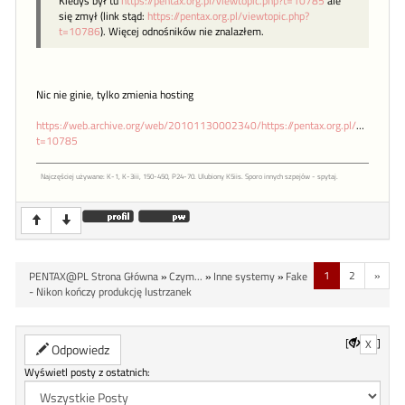
Kiedyś był tu
https://pentax.org.pl/viewtopic.php?t=10785
ale
się zmył (link stąd:
https://pentax.org.pl/viewtopic.php?
t=10786
). Więcej odnośników nie znalazłem.
Nic nie ginie, tylko zmienia hosting
https://web.archive.org/web/20101130002340/https://pentax.org.pl/viewtopic.
t=10785
Najczęściej używane: K-1, K-3iii, 150-450, P24-70. Ulubiony K5iis. Sporo innych szpejów - spytaj.
1
2
»
PENTAX@PL Strona Główna
»
Czym...
»
Inne systemy
»
Fake
- Nikon kończy produkcję lustrzanek
[
]
X
Odpowiedz
Wyświetl posty z ostatnich: