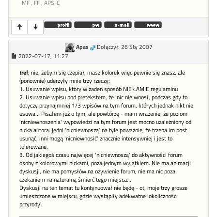
MF , FF , APS-C
Apas
Dołączył: 26 Sty 2007
2022-07-17, 11:27
tref
, nie, żebym się czepiał, masz kolorek więc pewnie się znasz, ale
(ponownie) uderzyły mnie trzy rzeczy:
1. Usuwanie wpisu, który w żaden sposób NIE ŁAMIE regulaminu
2. Usuwanie wpisu pod pretekstem, że 'nic nie wnosi', podczas gdy to
dotyczy przynajmniej 1/3 wpisów na tym forum, których jednak nikt nie
usuwa... Pisałem już o tym, ale powtórzę - mam wrażenie, że poziom
'nicniewnoszenia' wypowiedzi na tym forum jest mocno uzależniony od
nicka autora: jedni 'nicniewnoszą' na tyle poważnie, że trzeba im post
usunąć, inni mogą 'nicniewnosić' znacznie intensywniej i jest to
tolerowane.
3. Od jakiegoś czasu najwięcej 'nicniewnoszą' do aktywności forum
osoby z kolorowymi nickami, poza jednym wyjątkiem. Nie ma animacji
dyskusji, nie ma pomysłów na ożywienie forum, nie ma nic poza
czekaniem na naturalną śmierć tego miejsca...
Dyskusji na ten temat tu kontynuował nie będę - ot, moje trzy grosze
umieszczone w miejscu, gdzie wystąpiły adekwatne 'okoliczności
przyrody'.