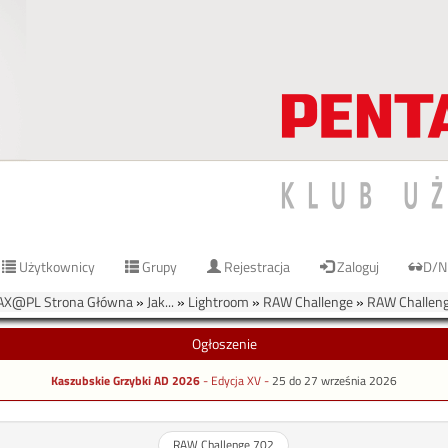
Użytkownicy
Grupy
Rejestracja
Zaloguj
D/N
AX@PL Strona Główna
»
Jak...
»
Lightroom
»
RAW Challenge
»
RAW Challen
Ogłoszenie
Kaszubskie Grzybki AD 2026
- Edycja XV -
25 do 27 września 2026
RAW Challenge 702