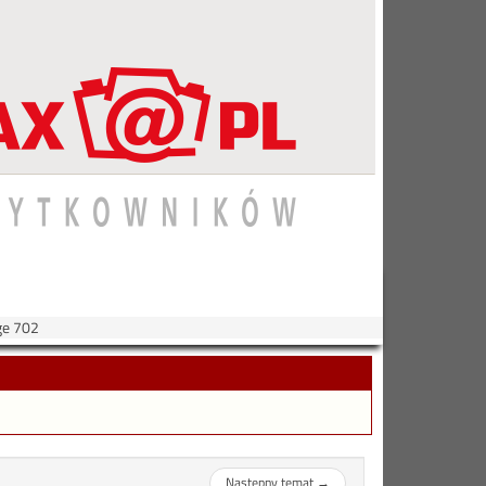
ge 702
Następny temat
→