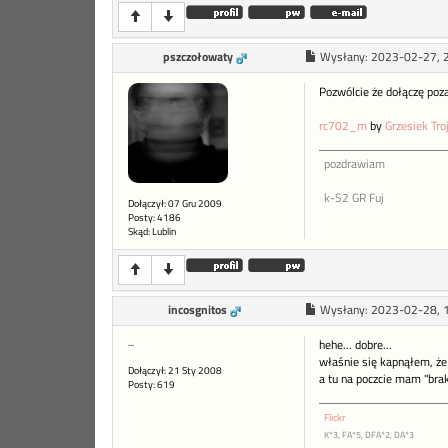
pszczołowaty
Wysłany:
2023-02-27, 
Pozwólcie że dołączę poz
rc702_m
by
Grzesiek Tro
pozdrawiam
k-S2 GR Fuj
Dołączył: 07 Gru 2009
Posty: 4186
Skąd: Lublin
incosgnitos
Wysłany:
2023-02-28, 
...
hehe... dobre...
właśnie się kapnąłem, że 
Dołączył: 21 Sty 2008
a tu na poczcie mam "bra
Posty: 619
Flickr
K*3, FA*5, DFA*2, DA*3