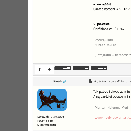
4. mr.ra66it
Całość obróbki w SILKYPI
5. powalos
Obróbione w LR 6.14
Pozdrawiam
Łukasz Bakuła
„Fotografia – to radość 
Rivelv
Wysłany:
2023-02-27, 
Tak patrze i chyba za mie
A najbardziej podoba mi s
Morituri Nolumus Mori
Dołączył: 17 Sie 2008
www.rivelv.deviantart.
Posty: 3315
Skąd: Wrzeszcz