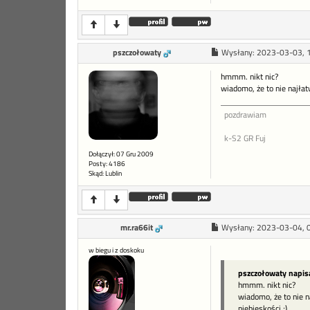
pszczołowaty
Wysłany:
2023-03-03, 
hmmm. nikt nic?
wiadomo, że to nie najłatw
pozdrawiam
k-S2 GR Fuj
Dołączył: 07 Gru 2009
Posty: 4186
Skąd: Lublin
mr.ra66it
Wysłany:
2023-03-04, 
w biegu i z doskoku
pszczołowaty napis
hmmm. nikt nic?
wiadomo, że to nie na
niebieskości ;)