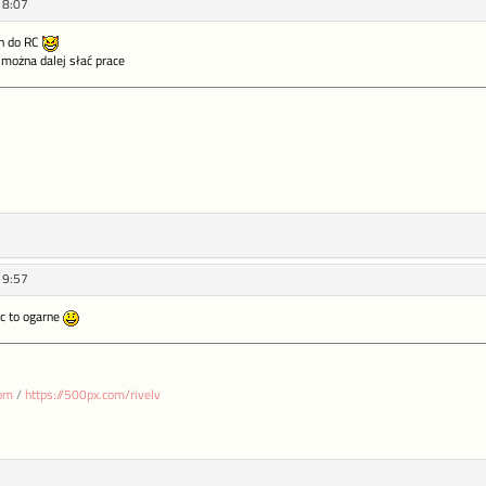
18:07
ch do RC
 można dalej słać prace
19:57
ac to ogarne
com
/
https://500px.com/rivelv