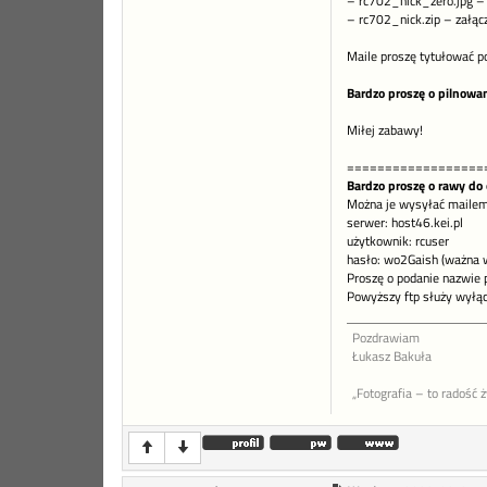
– rc702_nick_zero.jpg – 
– rc702_nick.zip – załąc
Maile proszę tytułować p
Bardzo proszę o pilnowa
Miłej zabawy!
==================
Bardzo proszę o rawy do 
Można je wysyłać mailem 
serwer: host46.kei.pl
użytkownik: rcuser
hasło: wo2Gaish (ważna wi
Proszę o podanie nazwie p
Powyższy ftp służy wyłąc
Pozdrawiam
Łukasz Bakuła
„Fotografia – to radość 