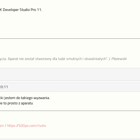
X Developer Studio Pro 11.
życia. Aparat nie został stworzony dla ludzi smutnych i skwaśniałych”.
J. Płażewski
20:11
kki jestem do takiego wyzwania.
ie to prosto z aparatu
com
/
https://500px.com/rivelv