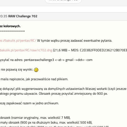
20:35
RAW Challenge 702
zez kolorowych.
=============
ps://bakulik.pl/pentax/RC/
W tymże wątku proszę zadawać ewentualne pytania.
/bakulik.pl/pentax/RC/raw/rc702.dng
(21,6 MB) – MD5: C2D3B2FF0DED236212B070
zysyłać na adres: pentaxrawchallenge3 <-at-> gmail ->dot<- com
 nie pojawią się wyniki.
i maila napiszecie, jak pracowaliście nad plikiem.
ę dołączyć plik wygenerowany za domyślnych ustawieniach Waszej wołarki (czyli jeszcze 
 jakiego programu używacie. Obrazek proszę przysłać zmniejszony do 900 px.
roszę zapakować razem w jedno archiwum.
obrazek (rozmiar oryginalny, max. wielkość 7 MB),
mały obrazek (900 px na dłuższym boku, max. wielkość 500 kB),