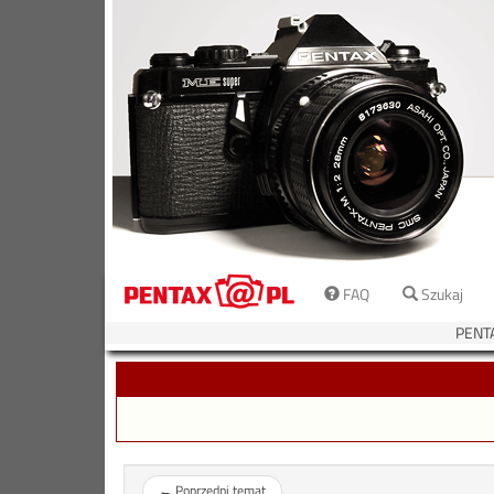
FAQ
Szukaj
PENT
←
Poprzedni temat