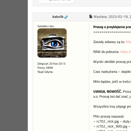
bakulik
Wysłany:
2023-02-19, 
Szkiełko i oko
Proszę o przyklejenie pr
==================
Zasady zabawy są tu:
htt
RAW do pobrania:
https:/
Wyniki obróbki proszę pr
Dołączył: 20 Kwi 2013
Posty: 5898
Czas nadsyłania – dopóki
Skąd: Gdynia
Miło będzie, jeśli w treśc
UWAGA, NOWOŚĆ.
Prosz
o.o. Proszę też dać znać,
Wszystkie trzy jotpegi p
Pliki proszę nazywać:
– rc702_nick.jpg – duży 
– rc702_nick_900.jpg – 