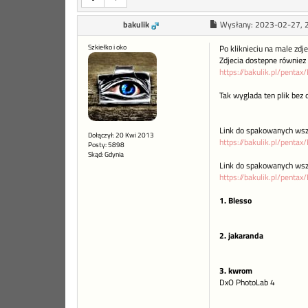
bakulik
Wysłany:
2023-02-27, 
Szkiełko i oko
Po kliknieciu na male zdj
Zdjecia dostepne równiez
https://bakulik.pl/penta
Tak wyglada ten plik bez o
Link do spakowanych wsz
Dołączył: 20 Kwi 2013
https://bakulik.pl/pentax
Posty: 5898
Skąd: Gdynia
Link do spakowanych wsz
https://bakulik.pl/pentax
1. Blesso
2. jakaranda
3. kwrom
DxO PhotoLab 4