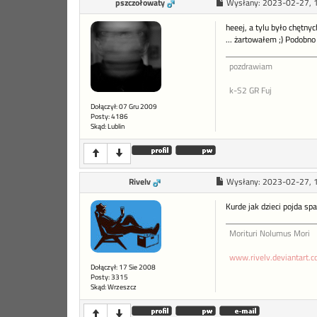
pszczołowaty
Wysłany:
2023-02-27, 
heeej, a tylu było chętny
... żartowałem ;) Podobno
pozdrawiam
k-S2 GR Fuj
Dołączył: 07 Gru 2009
Posty: 4186
Skąd: Lublin
Rivelv
Wysłany:
2023-02-27, 
Kurde jak dzieci pojda sp
Morituri Nolumus Mori
www.rivelv.deviantart.
Dołączył: 17 Sie 2008
Posty: 3315
Skąd: Wrzeszcz