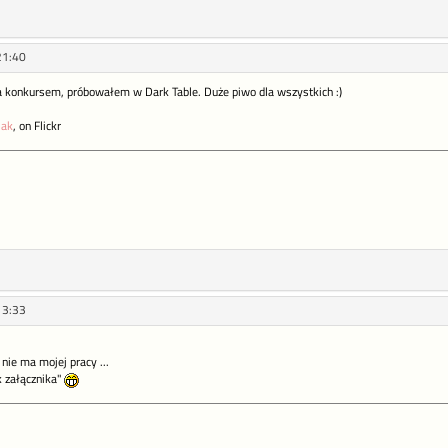
21:40
a konkursem, próbowałem w Dark Table. Duże piwo dla wszystkich :)
jak
, on Flickr
13:33
nie ma mojej pracy ...
k załącznika"