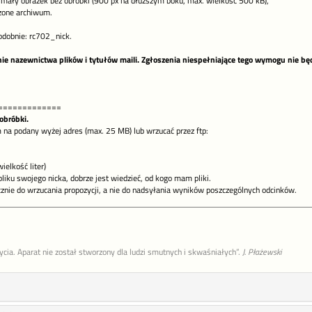
mały obrazek bez obróbki (900 px na dłuższym boku, max. wielkość 500 kB),
zone archiwum.
odobnie: rc702_nick.
nie nazewnictwa plików i tytułów maili. Zgłoszenia niespełniające tego wymogu nie b
=============
obróbki.
na podany wyżej adres (max. 25 MB) lub wrzucać przez ftp:
elkość liter)
liku swojego nicka, dobrze jest wiedzieć, od kogo mam pliki.
znie do wrzucania propozycji, a nie do nadsyłania wyników poszczególnych odcinków.
życia. Aparat nie został stworzony dla ludzi smutnych i skwaśniałych”.
J. Płażewski