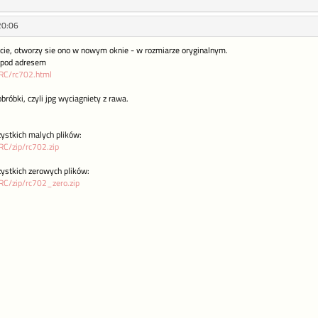
20:06
ecie, otworzy sie ono w nowym oknie - w rozmiarze oryginalnym.
 pod adresem
x/RC/rc702.html
bróbki, czyli jpg wyciagniety z rawa.
ystkich malych plików:
/RC/zip/rc702.zip
ystkich zerowych plików:
/RC/zip/rc702_zero.zip