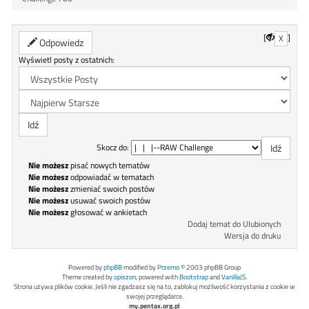
[
]
X
Odpowiedz
Wyświetl posty z ostatnich:
Skocz do:
Nie możesz
pisać nowych tematów
Nie możesz
odpowiadać w tematach
Nie możesz
zmieniać swoich postów
Nie możesz
usuwać swoich postów
Nie możesz
głosować w ankietach
Dodaj temat do Ulubionych
Wersja do druku
Powered by
phpBB
modified by
Przemo
© 2003 phpBB Group
Theme created by
opiszon
, powered with
Bootstrap
and
VanillaJS
.
Strona używa plików cookie. Jeśli nie zgadzasz się na to, zablokuj możliwość korzystania z cookie w
swojej przeglądarce.
my.pentax.org.pl