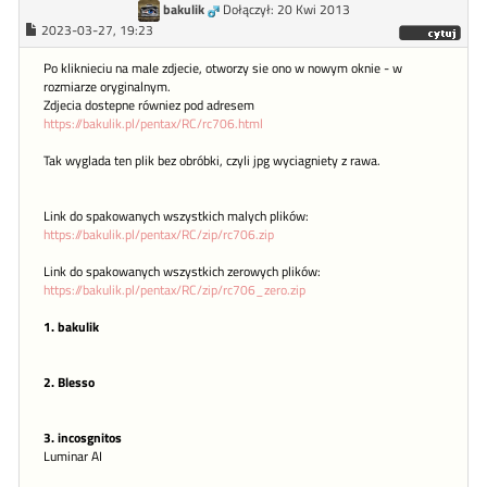
bakulik
Dołączył: 20 Kwi 2013
2023-03-27, 19:23
Po kliknieciu na male zdjecie, otworzy sie ono w nowym oknie - w
rozmiarze oryginalnym.
Zdjecia dostepne równiez pod adresem
https://bakulik.pl/pentax/RC/rc706.html
Tak wyglada ten plik bez obróbki, czyli jpg wyciagniety z rawa.
Link do spakowanych wszystkich malych plików:
https://bakulik.pl/pentax/RC/zip/rc706.zip
Link do spakowanych wszystkich zerowych plików:
https://bakulik.pl/pentax/RC/zip/rc706_zero.zip
1. bakulik
2. Blesso
3. incosgnitos
Luminar AI