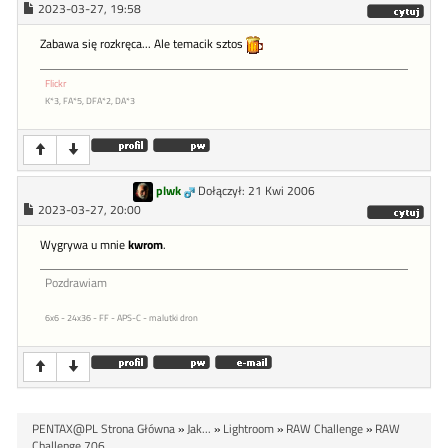
2023-03-27, 19:58
Zabawa się rozkręca... Ale temacik sztos
Flickr
K*3, FA*5, DFA*2, DA*3
plwk
Dołączył: 21 Kwi 2006
2023-03-27, 20:00
Wygrywa u mnie
kwrom
.
Pozdrawiam
6x6 - 24x36 - FF - APS-C - malutki dron
PENTAX@PL Strona Główna
»
Jak...
»
Lightroom
»
RAW Challenge
»
RAW
Challenge 706