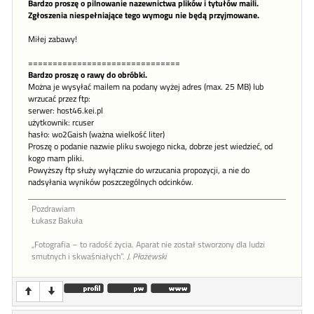
Bardzo proszę o pilnowanie nazewnictwa plików i tytułów maili.
Zgłoszenia niespełniające tego wymogu nie będą przyjmowane.
Miłej zabawy!
===============================
Bardzo proszę o rawy do obróbki.
Można je wysyłać mailem na podany wyżej adres (max. 25 MB) lub
wrzucać przez ftp:
serwer: host46.kei.pl
użytkownik: rcuser
hasło: wo2Gaish (ważna wielkość liter)
Proszę o podanie nazwie pliku swojego nicka, dobrze jest wiedzieć, od
kogo mam pliki.
Powyższy ftp służy wyłącznie do wrzucania propozycji, a nie do
nadsyłania wyników poszczególnych odcinków.
Pozdrawiam
Łukasz Bakuła
„Fotografia – to radość życia. Aparat nie został stworzony dla ludzi
smutnych i skwaśniałych”.
J. Płażewski