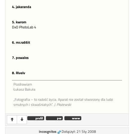
4. jakaranda
5. kwrom
DxO PhotoLab 4
6. mr.ra66it
7. powalos
8. Rivelv
Pozdrawiam
Łukasz Bakuła
„Fotografia – to radość życia. Aparat nie został stworzony dla ludzi
smutnych i skwaśniałych”.
J. Płażewski
incosgnitos
Dołączył: 21 Sty 2008