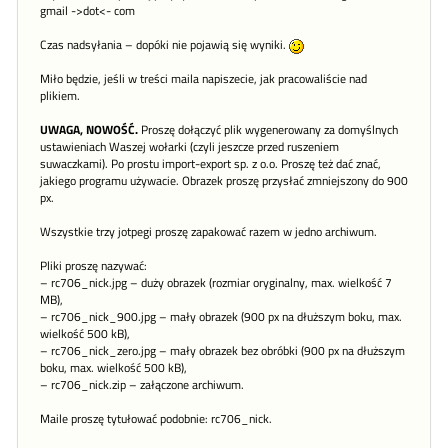
gmail ->dot<- com
Czas nadsyłania – dopóki nie pojawią się wyniki.
Miło będzie, jeśli w treści maila napiszecie, jak pracowaliście nad
plikiem.
UWAGA, NOWOŚĆ.
Proszę dołączyć plik wygenerowany za domyślnych
ustawieniach Waszej wołarki (czyli jeszcze przed ruszeniem
suwaczkami). Po prostu import-export sp. z o.o. Proszę też dać znać,
jakiego programu używacie. Obrazek proszę przysłać zmniejszony do 900
px.
Wszystkie trzy jotpegi proszę zapakować razem w jedno archiwum.
Pliki proszę nazywać:
– rc706_nick.jpg – duży obrazek (rozmiar oryginalny, max. wielkość 7
MB),
– rc706_nick_900.jpg – mały obrazek (900 px na dłuższym boku, max.
wielkość 500 kB),
– rc706_nick_zero.jpg – mały obrazek bez obróbki (900 px na dłuższym
boku, max. wielkość 500 kB),
– rc706_nick.zip – załączone archiwum.
Maile proszę tytułować podobnie: rc706_nick.