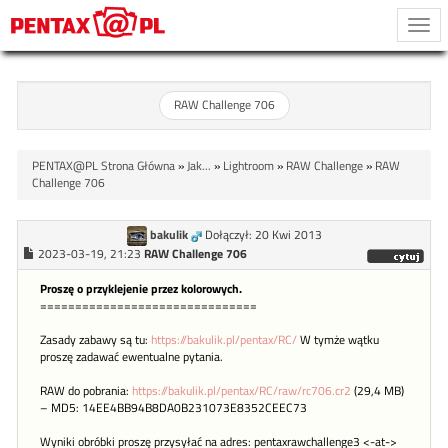
Togg
navi
RAW Challenge 706
PENTAX@PL Strona Główna
»
Jak...
»
Lightroom
»
RAW Challenge
»
RAW
Challenge 706
bakulik
Dołączył: 20 Kwi 2013
2023-03-19, 21:23
RAW Challenge 706
Proszę o przyklejenie przez kolorowych.
===============================
Zasady zabawy są tu:
https://bakulik.pl/pentax/RC/
W tymże wątku
proszę zadawać ewentualne pytania.
RAW do pobrania:
https://bakulik.pl/pentax/RC/raw/rc706.cr2
(29,4 MB)
– MD5: 14EE4BB94B8DA0B231073E8352CEEC73
Wyniki obróbki proszę przysyłać na adres: pentaxrawchallenge3 <-at->